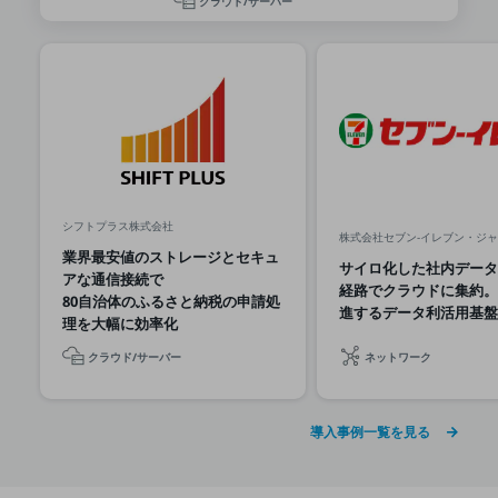
クラウド/サーバー
グループ会社
会社案内パンフレット
ニュースルーム
ニュースルームTOP
ニュースリリース
地域からの発表
重要なお知らせ
シフトプラス株式会社
株式会社セブン-イレブン・ジ
業界最安値のストレージとセキュ
お知らせ
サイロ化した社内データ
アな通信接続で
経路でクラウドに集約。
社外からの評価実績
80自治体のふるさと納税の申請処
進するデータ利活用基盤
サステナビリティ
理を大幅に効率化
サステナビリティTOP
クラウド/サーバー
ネットワーク
NTTドコモビジネスグループのサステナビリティ
サステナビリティ基本方針
導入事例一覧を見る
サステナビリティレポート