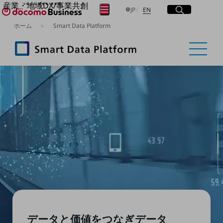
産業・地域DX/事業共創
サイト内検索
開く
日本語
English
メニュー
開く
JP
EN
OPEN HUB for Plural Futures
ホーム
Smart Data Platform
自律・分散・協調型社会の実現を目指し、
フリーワードを入力して探す
「社会可能性」を探究・実装する事業共創エコシステムです。
OPEN HUB for Plural Futuresとは
イベント/ウェビナー
検索する
記事コンテンツ
プレイヤー(カタリスト/パートナー企業)
事例
Smart World
フリーワードでNTTドコモビジネスの
取り組みを検索
産業・地域DXプラットフォーマーとして
企業と地域が持続成長する社会を目指します
Smart City
Smart Education
Smart Healthcare
Smart Industry
Smart Mobility
Smart Worksite
生成AI(Generative AI)
地域の取り組み
データと価値をつなぎ
データ
地域社会を支える皆さまと地域課題の解決や