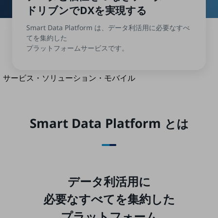
地域経済のさらなる活性化に取り組みます
ドリブンでDXを
実現する
自治体・地域社会との共創
LGPF(Local Government Platform)
Smart Data Platform は、データ利活用に必要なすべ
てを集約した
プラットフォームサービスです。
別ウィンドウで開きます
サービス・ソリューション・モバイル
サービス・ソリューションTOP
DXに関する課題を解決する
サービス・ソリューションをご紹介
Smart Data Platform
とは
カテゴリーで探す
カテゴリーで探すTOP
ネットワーク・モバイル
クラウド・データセンター
データ利活用に
電話・映像コミュニケーション
必要なすべてを集約した
セキュリティ
プラットフォーム