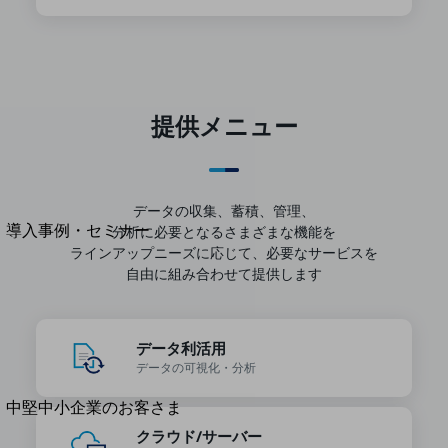
セキュリティ
運用保守・故障紛失サポート
回線・ネットワーク
お手続き
提供メニュー
別ウィンドウで開きます
サービスをご利用中のお客さま
データの収集、蓄積、管理、
導入事例・セミナー
分析に必要となるさまざまな機能を
導入事例TOP
ラインアップ
ニーズに応じて、必要なサービスを
自由に組み合わせて提供します
最新の導入事例や注目の導入事例をご紹介します
セミナー
開催・出展する各種セミナー、イベント情報をご紹介します
データ利活用
データの
可視化・分析
別ウィンドウで開きます
中堅中小企業のお客さま
NTTドコモビジネスウォッチ
クラウド/サーバー