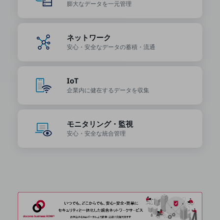
ビジネスお役立ち情報
膨大なデータを
一元管理
旬な話題やお役立ち資料などDXの課題を
解決するヒントをお届けする記事サイト
ネットワーク
新着記事
お役立ち資料ダウンロード
安心・安全なデータの
蓄積・流通
トレンド記事特集
IT用語集
中堅中小企業向け
IoT
サービス・ソリューション
企業内に健在する
データを収集
課題やニーズに合ったサービスをご紹介し、
中堅中小企業のビジネスをサポート！
お悩みから見つける
モニタリング・監視
お悩みから見つけるTOP
安心・安全な
統合管理
ネットワーク
モバイル・音声
バックオフィス
リモート・ハイブリッドワーク