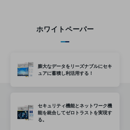
ダイバーシティ
経営情報
経営情報TOP
業績
ホワイトペーパー
決算公告
電子公告
基礎的電気通信役務損益明細表
採用情報
膨大なデータをリーズナブルにセキ
採用情報TOP
ュアに蓄積し利活用する！
新卒採用
経験者採用
障がい者採用
セキュリティ機能とネットワーク機
能を統合してゼロトラストを実現す
人材育成制度
広告・協賛
る。
広告