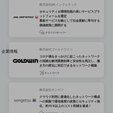
法人向けモバイルトップ
株式会社JALインフォテック
はじめての方へ
セキュリティ＆環境性能の高いサービスプラ
サービス・商品を探す
ットフォームを選定
新規会員登録/ログインはこちら
看板サービスを軸として社会貢献に寄与する
100回線以上のお問い合わせ・お見積りはこちら
価値創造に挑戦する
クラウド/サーバー
株式会社ゴールドウイン
別ウィンドウで開きます
企業情報
コロナ禍をきっかけに起こったネットワーク
企業情報TOP
の混雑を解消業務効率と安全性を両立し、働
会社案内
き方の変化に対応できるネットワーク構築
会社案内TOP
ネットワーク
組織
沿革
株式会社サンゲツ
社長からのご挨拶
クラウド利用に最適化したネットワーク構成
への刷新で通信速度の改善とセキュリティ強
事業拠点
化、約15％以上のコスト削減を達成！