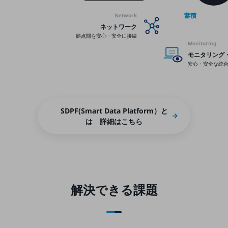
職場環境整備
蓄積
Network
地域共創・地方創生
ネットワーク
拠点間を安心・安全に接続
Monitoring
セキュリティ対策
モニタリング
遠隔監視
安心・安全な統
顧客体験（CX）改善
自動化・省電化
SDPF(Smart Data Platform）と
人材不足解消
は 詳細はこちら
業種・業態で探す
業種・業態で探すTOP
自治体
一次産業
解決できる課題
医療・介護
観光