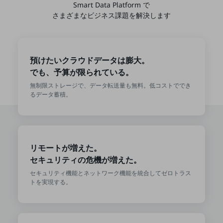
Smart Data Platform で
教育
さまざまなビジネス課題を解決します
モビリティ
製造・建設業
預けたいクラウドデータは膨大。
小売業
でも、予算が限られている。
キーワードで探す
モバイルTOP
無制限ストレージで、データ転送量も無料。低コストででき
るデータ蓄積。
法人向けスマホ・携帯に関する、
おすすめの機種、料金やサービスをご紹介
製品
製品TOP
リモートが増えた。
ビジネス向けスマートフォン
セキュリティの危機が増えた。
タフネススマートフォン
セキュリティ機能とネットワーク機能を統合してゼロトラス
トを実現する。
データ通信製品
ドコモケータイ
5G対応ホームルーター