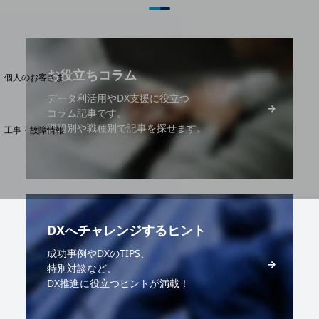
料金分析(ご利用料金管理サービス)
Web明細(My docomo)
お役立ちコラム
個人のお客さま
NTTドコモ
データ利活用やDX支援に役立つ
コラム記事です。
OCNなど
課題別や職種別で記事を探せます。
工事・故障情報
お客さまサポートサイト
SDPFナレッジセンター
NTTドコモ 通信障害情報
DXへチャレンジするヒント
成功事例やDXのTIPS、
特別対談など、
DX推進に役立つヒントが満載！