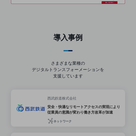
セキュリティ
その他のお悩みはこちら
業界から見つける
業界から見つけるTOP
導入事例
製造業
小売・卸売業
運輸業
さまざまな業種の
デジタルトランスフォーメーションを
建設業
支援しています
地域産業
その他の業界はこちら
西武鉄道株式会社
ゲーム感覚で見つける
ビジネスお悩み診断
安全・快適なリモートアクセスの実現により
NTTドコモビジネス
従業員の意識が変わり働き方改革が加速
オンラインショップ
ネットワーク
モバイル・ICTサービスをオンラインで
相談・申し込みができるバーチャルショップ