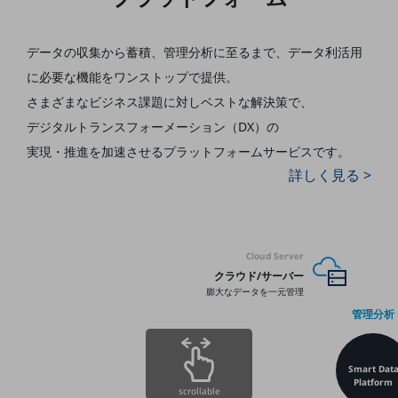
5G
IoT
データの収集から蓄積、管理分析に至るまで、
データ利活用
に必要な機能をワンストップで提供。
AI
さまざまなビジネス課題に対しベストな解決策で、
データ利活用
デジタルトランスフォーメーション（DX）の
運用管理
実現・推進を加速させる
プラットフォームサービスです。
詳しく見る >
業務支援・マーケティング
災害対策・BCP
課題・ニーズで探す
課題・ニーズで探すTOP
Cloud Server
クラウド/サーバー
コミュニケーション・情報共有
膨大なデータを一元管理
マーケティング
管理分析
業務効率化
Smart Dat
災害対策
Platform
scrollable