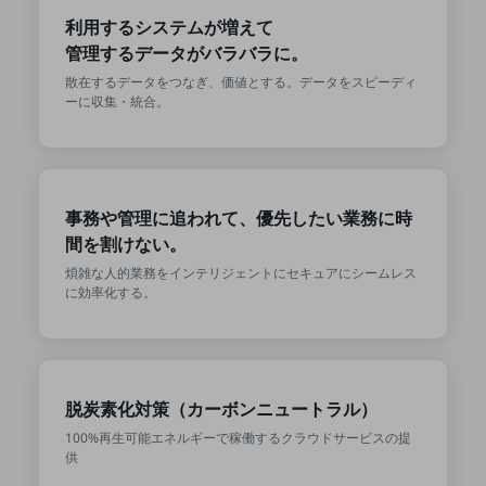
利用するシステムが増えて
通信モジュール製品
管理するデータがバラバラに。
衛星携帯電話
散在するデータをつなぎ、価値とする。データをスピーディ
ーに収集・統合。
IOT完了済みメーカーブランド製品
料金
料金TOP
ドコモBiz データ無制限 ドコモ MAX ドコモ mini ドコモBiz かけ放題
事務や管理に追われて、優先したい業務に時
ケータイプラン
間を割けない。
煩雑な人的業務をインテリジェントにセキュアにシームレス
5Gデータプラス
に効率化する。
データプラス
IoT向け回線料金
home5Gプラン
脱炭素化対策（カーボンニュートラル）
モバイルサービス
100%再生可能エネルギーで稼働するクラウドサービスの提
端末の一元管理
供