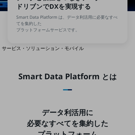
地域経済のさらなる活性化に取り組みます
ドリブンでDXを
実現する
自治体・地域社会との共創
LGPF(Local Government Platform)
Smart Data Platform は、データ利活用に必要なすべ
てを集約した
プラットフォームサービスです。
別ウィンドウで開きます
サービス・ソリューション・モバイル
サービス・ソリューションTOP
DXに関する課題を解決する
サービス・ソリューションをご紹介
Smart Data Platform
とは
カテゴリーで探す
カテゴリーで探すTOP
ネットワーク・モバイル
クラウド・データセンター
データ利活用に
電話・映像コミュニケーション
必要なすべてを集約した
セキュリティ
プラットフォーム