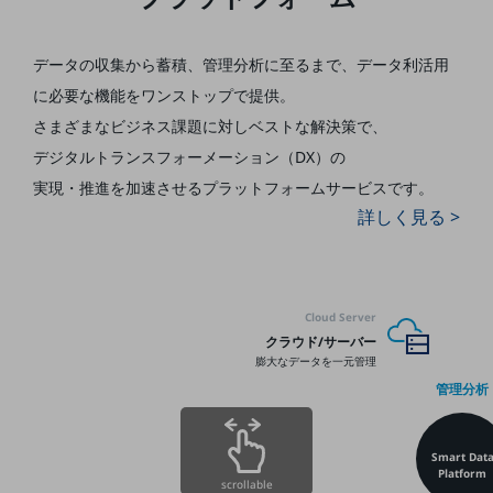
5G
IoT
データの収集から蓄積、管理分析に至るまで、
データ利活用
に必要な機能をワンストップで提供。
AI
さまざまなビジネス課題に対しベストな解決策で、
データ利活用
デジタルトランスフォーメーション（DX）の
運用管理
実現・推進を加速させる
プラットフォームサービスです。
詳しく見る >
業務支援・マーケティング
災害対策・BCP
課題・ニーズで探す
課題・ニーズで探すTOP
Cloud Server
クラウド/サーバー
コミュニケーション・情報共有
膨大なデータを一元管理
マーケティング
管理分析
業務効率化
Smart Dat
災害対策
Platform
scrollable