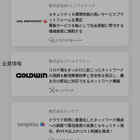
法人向けモバイルトップ
株式会社JALインフォテック
はじめての方へ
セキュリティ＆環境性能の高いサービスプラ
サービス・商品を探す
ットフォームを選定
新規会員登録/ログインはこちら
看板サービスを軸として社会貢献に寄与する
100回線以上のお問い合わせ・お見積りはこちら
価値創造に挑戦する
クラウド/サーバー
株式会社ゴールドウイン
別ウィンドウで開きます
企業情報
コロナ禍をきっかけに起こったネットワーク
企業情報TOP
の混雑を解消業務効率と安全性を両立し、働
会社案内
き方の変化に対応できるネットワーク構築
会社案内TOP
ネットワーク
組織
沿革
株式会社サンゲツ
社長からのご挨拶
クラウド利用に最適化したネットワーク構成
への刷新で通信速度の改善とセキュリティ強
事業拠点
化、約15％以上のコスト削減を達成！