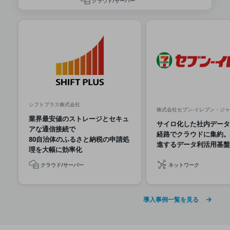
クラウド/サーバー
グループ会社
会社案内パンフレット
ニュースルーム
ニュースルームTOP
ニュースリリース
地域からの発表
重要なお知らせ
シフトプラス株式会社
株式会社セブン-イレブン・ジ
業界最安値のストレージとセキュ
お知らせ
サイロ化した社内データ
アな通信接続で
経路でクラウドに集約。
社外からの評価実績
80自治体のふるさと納税の申請処
進するデータ利活用基盤
サステナビリティ
理を大幅に効率化
サステナビリティTOP
クラウド/サーバー
ネットワーク
NTTドコモビジネスグループのサステナビリティ
サステナビリティ基本方針
導入事例一覧を見る
サステナビリティレポート