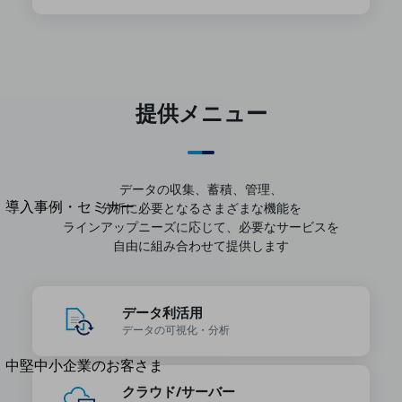
セキュリティ
運用保守・故障紛失サポート
回線・ネットワーク
お手続き
提供メニュー
別ウィンドウで開きます
サービスをご利用中のお客さま
データの収集、蓄積、管理、
導入事例・セミナー
分析に必要となるさまざまな機能を
導入事例TOP
ラインアップ
ニーズに応じて、必要なサービスを
自由に組み合わせて提供します
最新の導入事例や注目の導入事例をご紹介します
セミナー
開催・出展する各種セミナー、イベント情報をご紹介します
データ利活用
データの
可視化・分析
別ウィンドウで開きます
中堅中小企業のお客さま
NTTドコモビジネスウォッチ
クラウド/サーバー