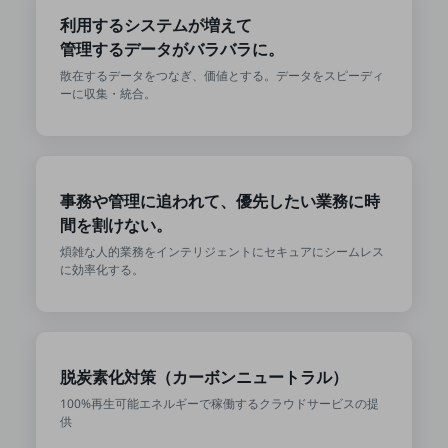
利用するシステムが増えて
通信モジュール製品
管理するデータがバラバラに。
衛星携帯電話
散在するデータをつなぎ、価値とする。データをスピーディ
ーに収集・統合。
IOT完了済みメーカーブランド製品
料金
料金TOP
ドコモBiz データ無制限 ドコモ MAX ドコモ mini ドコモBiz かけ放題
事務や管理に追われて、優先したい業務に時
ケータイプラン
間を割けない。
煩雑な人的業務をインテリジェントにセキュアにシームレス
5Gデータプラス
に効率化する。
データプラス
IoT向け回線料金
home5Gプラン
脱炭素化対策（カーボンニュートラル）
モバイルサービス
100%再生可能エネルギーで稼働するクラウドサービスの提
端末の一元管理
供