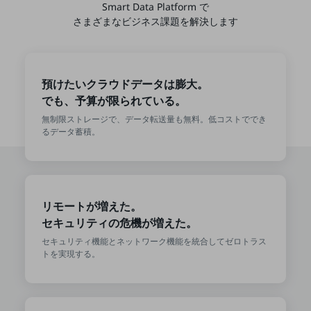
Smart Data Platform で
教育
さまざまなビジネス課題を解決します
モビリティ
製造・建設業
預けたいクラウドデータは膨大。
小売業
でも、予算が限られている。
キーワードで探す
モバイルTOP
無制限ストレージで、データ転送量も無料。低コストででき
るデータ蓄積。
法人向けスマホ・携帯に関する、
おすすめの機種、料金やサービスをご紹介
製品
製品TOP
リモートが増えた。
ビジネス向けスマートフォン
セキュリティの危機が増えた。
タフネススマートフォン
セキュリティ機能とネットワーク機能を統合してゼロトラス
トを実現する。
データ通信製品
ドコモケータイ
5G対応ホームルーター