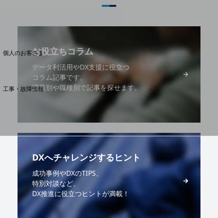
料金分析(ご利用料金管理サービス)
Web明細(My docomo)
お役立ちコラム
個人のお客さま
NTTドコモ
データ利活用やDX支援に役立つ
コラム記事です。
OCNなど
課題別や職種別で記事を探せます。
工事・故障情報
お客さまサポートサイト
SDPFナレッジセンター
NTTドコモ 通信障害情報
DXへチャレンジするヒント
成功事例やDXのTIPS、
特別対談など、
DX推進に役立つヒントが満載！