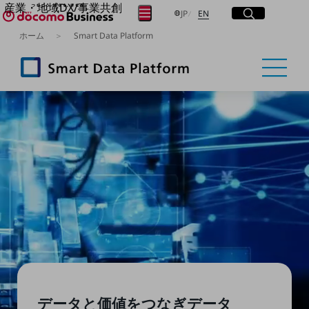
産業・地域DX/事業共創
サイト内検索
開く
日本語
English
メニュー
開く
JP
EN
OPEN HUB for Plural Futures
ホーム
Smart Data Platform
自律・分散・協調型社会の実現を目指し、
フリーワードを入力して探す
「社会可能性」を探究・実装する事業共創エコシステムです。
OPEN HUB for Plural Futuresとは
イベント/ウェビナー
検索する
記事コンテンツ
プレイヤー(カタリスト/パートナー企業)
事例
Smart World
フリーワードでNTTドコモビジネスの
取り組みを検索
産業・地域DXプラットフォーマーとして
企業と地域が持続成長する社会を目指します
Smart City
Smart Education
Smart Healthcare
Smart Industry
Smart Mobility
Smart Worksite
生成AI(Generative AI)
地域の取り組み
データと価値をつなぎ
データ
地域社会を支える皆さまと地域課題の解決や