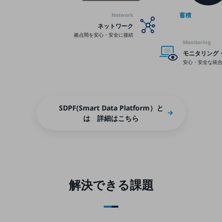
職場環境整備
蓄積
Network
地域共創・地方創生
ネットワーク
拠点間を安心・安全に接続
Monitoring
セキュリティ対策
モニタリング
遠隔監視
安心・安全な統
顧客体験（CX）改善
自動化・省電化
SDPF(Smart Data Platform）と
人材不足解消
は 詳細はこちら
業種・業態で探す
業種・業態で探すTOP
自治体
一次産業
解決できる課題
医療・介護
観光