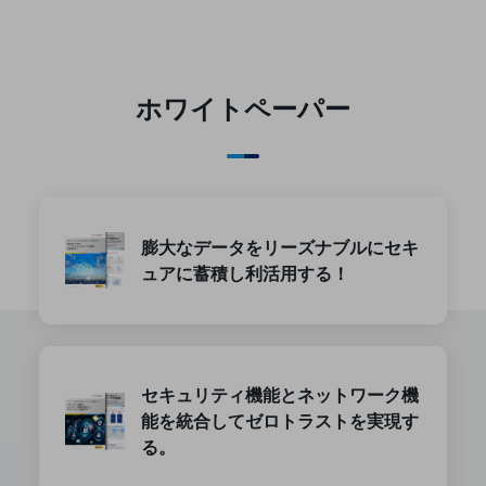
ダイバーシティ
経営情報
経営情報TOP
業績
ホワイトペーパー
決算公告
電子公告
基礎的電気通信役務損益明細表
採用情報
膨大なデータをリーズナブルにセキ
採用情報TOP
ュアに蓄積し利活用する！
新卒採用
経験者採用
障がい者採用
セキュリティ機能とネットワーク機
能を統合してゼロトラストを実現す
人材育成制度
広告・協賛
る。
広告