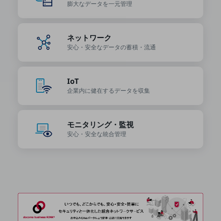
ビジネスお役立ち情報
膨大なデータを
一元管理
旬な話題やお役立ち資料などDXの課題を
解決するヒントをお届けする記事サイト
ネットワーク
新着記事
お役立ち資料ダウンロード
安心・安全なデータの
蓄積・流通
トレンド記事特集
IT用語集
中堅中小企業向け
IoT
サービス・ソリューション
企業内に健在する
データを収集
課題やニーズに合ったサービスをご紹介し、
中堅中小企業のビジネスをサポート！
お悩みから見つける
モニタリング・監視
お悩みから見つけるTOP
安心・安全な
統合管理
ネットワーク
モバイル・音声
バックオフィス
リモート・ハイブリッドワーク