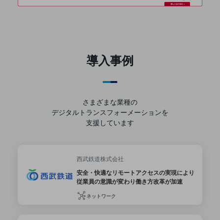
セキュリティ
その他のお悩みはこちら
業界から見つける
業界から見つけるTOP
導入事例
製造業
小売・卸売業
運輸業
さまざまな業種の
デジタルトランスフォーメーションを
建設業
支援しています
地域産業
その他の業界はこちら
西武鉄道株式会社
ゲーム感覚で見つける
ビジネスお悩み診断
安全・快適なリモートアクセスの実現により
NTTドコモビジネス
従業員の意識が変わり働き方改革が加速
オンラインショップ
ネットワーク
モバイル・ICTサービスをオンラインで
相談・申し込みができるバーチャルショップ