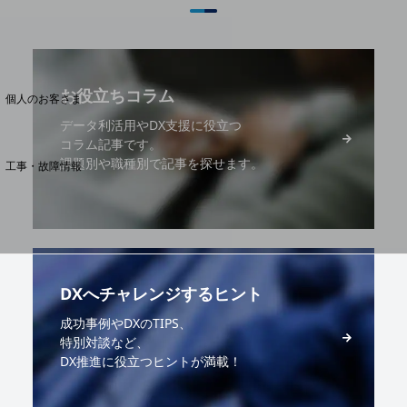
料金分析(ご利用料金管理サービス)
Web明細(My docomo)
お役立ちコラム
個人のお客さま
NTTドコモ
データ利活用やDX支援に役立つ
コラム記事です。
OCNなど
課題別や職種別で記事を探せます。
工事・故障情報
お客さまサポートサイト
SDPFナレッジセンター
NTTドコモ 通信障害情報
DXへチャレンジするヒント
成功事例やDXのTIPS、
特別対談など、
DX推進に役立つヒントが満載！