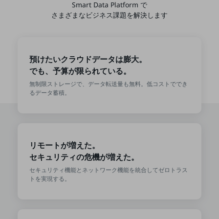
Smart Data Platform で
教育
さまざまなビジネス課題を解決します
モビリティ
製造・建設業
預けたいクラウドデータは膨大。
小売業
でも、予算が限られている。
キーワードで探す
モバイルTOP
無制限ストレージで、データ転送量も無料。低コストででき
るデータ蓄積。
法人向けスマホ・携帯に関する、
おすすめの機種、料金やサービスをご紹介
製品
製品TOP
リモートが増えた。
ビジネス向けスマートフォン
セキュリティの危機が増えた。
タフネススマートフォン
セキュリティ機能とネットワーク機能を統合してゼロトラス
トを実現する。
データ通信製品
ドコモケータイ
5G対応ホームルーター