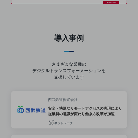
セキュリティ
その他のお悩みはこちら
業界から見つける
業界から見つけるTOP
導入事例
製造業
小売・卸売業
運輸業
さまざまな業種の
デジタルトランスフォーメーションを
建設業
支援しています
地域産業
その他の業界はこちら
西武鉄道株式会社
ゲーム感覚で見つける
ビジネスお悩み診断
安全・快適なリモートアクセスの実現により
NTTドコモビジネス
従業員の意識が変わり働き方改革が加速
オンラインショップ
ネットワーク
モバイル・ICTサービスをオンラインで
相談・申し込みができるバーチャルショップ