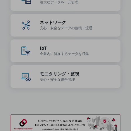
ビジネスお役立ち情報
膨大なデータを
一元管理
旬な話題やお役立ち資料などDXの課題を
解決するヒントをお届けする記事サイト
ネットワーク
新着記事
お役立ち資料ダウンロード
安心・安全なデータの
蓄積・流通
トレンド記事特集
IT用語集
中堅中小企業向け
IoT
サービス・ソリューション
企業内に健在する
データを収集
課題やニーズに合ったサービスをご紹介し、
中堅中小企業のビジネスをサポート！
お悩みから見つける
モニタリング・監視
お悩みから見つけるTOP
安心・安全な
統合管理
ネットワーク
モバイル・音声
バックオフィス
リモート・ハイブリッドワーク