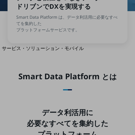
地域経済のさらなる活性化に取り組みます
ドリブンでDXを
実現する
自治体・地域社会との共創
LGPF(Local Government Platform)
Smart Data Platform は、データ利活用に必要なすべ
てを集約した
プラットフォームサービスです。
別ウィンドウで開きます
サービス・ソリューション・モバイル
サービス・ソリューションTOP
DXに関する課題を解決する
サービス・ソリューションをご紹介
Smart Data Platform
とは
カテゴリーで探す
カテゴリーで探すTOP
ネットワーク・モバイル
クラウド・データセンター
データ利活用に
電話・映像コミュニケーション
必要なすべてを集約した
セキュリティ
プラットフォーム