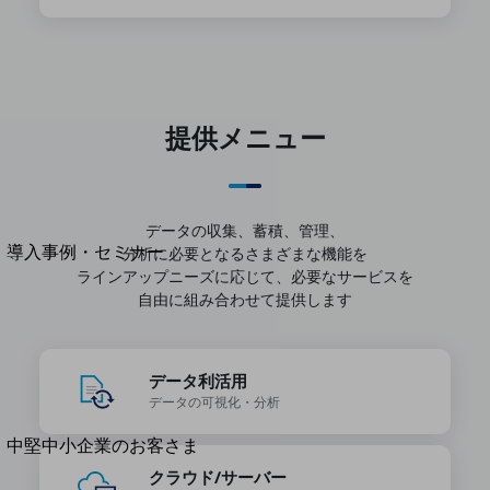
セキュリティ
運用保守・故障紛失サポート
回線・ネットワーク
お手続き
提供メニュー
別ウィンドウで開きます
サービスをご利用中のお客さま
データの収集、蓄積、管理、
導入事例・セミナー
分析に必要となるさまざまな機能を
導入事例TOP
ラインアップ
ニーズに応じて、必要なサービスを
自由に組み合わせて提供します
最新の導入事例や注目の導入事例をご紹介します
セミナー
開催・出展する各種セミナー、イベント情報をご紹介します
データ利活用
データの
可視化・分析
別ウィンドウで開きます
中堅中小企業のお客さま
NTTドコモビジネスウォッチ
クラウド/サーバー