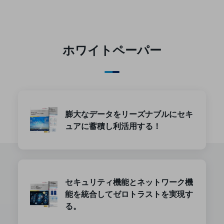
ダイバーシティ
経営情報
経営情報TOP
業績
ホワイトペーパー
決算公告
電子公告
基礎的電気通信役務損益明細表
採用情報
膨大なデータをリーズナブルにセキ
採用情報TOP
ュアに蓄積し利活用する！
新卒採用
経験者採用
障がい者採用
セキュリティ機能とネットワーク機
能を統合してゼロトラストを実現す
人材育成制度
広告・協賛
る。
広告