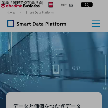
産業・地域DX/事業共創
サイト内検索
開く
日本語
English
メニュー
開く
JP
EN
OPEN HUB for Plural Futures
ホーム
Smart Data Platform
自律・分散・協調型社会の実現を目指し、
フリーワードを入力して探す
「社会可能性」を探究・実装する事業共創エコシステムです。
OPEN HUB for Plural Futuresとは
イベント/ウェビナー
検索する
記事コンテンツ
プレイヤー(カタリスト/パートナー企業)
事例
Smart World
フリーワードでNTTドコモビジネスの
取り組みを検索
産業・地域DXプラットフォーマーとして
企業と地域が持続成長する社会を目指します
Smart City
Smart Education
Smart Healthcare
Smart Industry
Smart Mobility
Smart Worksite
生成AI(Generative AI)
地域の取り組み
データと価値をつなぎ
データ
地域社会を支える皆さまと地域課題の解決や