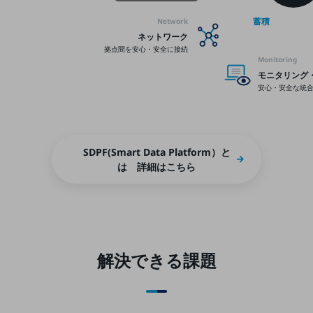
職場環境整備
蓄積
Network
地域共創・地方創生
ネットワーク
拠点間を安心・安全に接続
Monitoring
セキュリティ対策
モニタリング
遠隔監視
安心・安全な統
顧客体験（CX）改善
自動化・省電化
SDPF(Smart Data Platform）と
人材不足解消
は 詳細はこちら
業種・業態で探す
業種・業態で探すTOP
自治体
一次産業
解決できる課題
医療・介護
観光