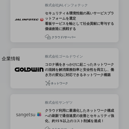
法人向けモバイルトップ
株式会社JALインフォテック
はじめての方へ
セキュリティ＆環境性能の高いサービスプラ
サービス・商品を探す
ットフォームを選定
新規会員登録/ログインはこちら
看板サービスを軸として社会貢献に寄与する
100回線以上のお問い合わせ・お見積りはこちら
価値創造に挑戦する
クラウド/サーバー
株式会社ゴールドウイン
別ウィンドウで開きます
企業情報
コロナ禍をきっかけに起こったネットワーク
企業情報TOP
の混雑を解消業務効率と安全性を両立し、働
会社案内
き方の変化に対応できるネットワーク構築
会社案内TOP
ネットワーク
組織
沿革
株式会社サンゲツ
社長からのご挨拶
クラウド利用に最適化したネットワーク構成
への刷新で通信速度の改善とセキュリティ強
事業拠点
化、約15％以上のコスト削減を達成！