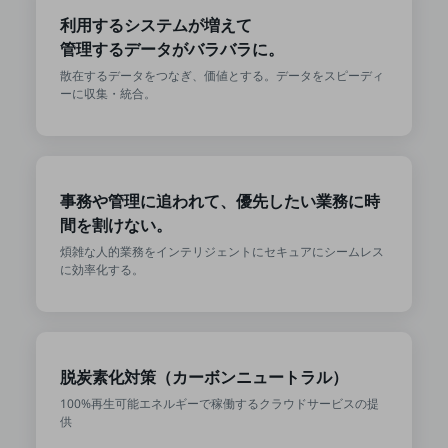
利用するシステムが増えて
通信モジュール製品
管理するデータがバラバラに。
衛星携帯電話
散在するデータをつなぎ、価値とする。データをスピーディ
ーに収集・統合。
IOT完了済みメーカーブランド製品
料金
料金TOP
ドコモBiz データ無制限 ドコモ MAX ドコモ mini ドコモBiz かけ放題
事務や管理に追われて、優先したい業務に時
ケータイプラン
間を割けない。
煩雑な人的業務をインテリジェントにセキュアにシームレス
5Gデータプラス
に効率化する。
データプラス
IoT向け回線料金
home5Gプラン
脱炭素化対策（カーボンニュートラル）
モバイルサービス
100%再生可能エネルギーで稼働するクラウドサービスの提
端末の一元管理
供