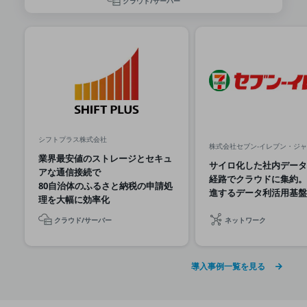
クラウド/サーバー
グループ会社
会社案内パンフレット
ニュースルーム
ニュースルームTOP
ニュースリリース
地域からの発表
重要なお知らせ
シフトプラス株式会社
株式会社セブン-イレブン・ジ
業界最安値のストレージとセキュ
お知らせ
サイロ化した社内データ
アな通信接続で
経路でクラウドに集約。
社外からの評価実績
80自治体のふるさと納税の申請処
進するデータ利活用基盤
サステナビリティ
理を大幅に効率化
サステナビリティTOP
クラウド/サーバー
ネットワーク
NTTドコモビジネスグループのサステナビリティ
サステナビリティ基本方針
導入事例一覧を見る
サステナビリティレポート