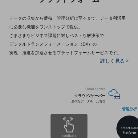
5G
IoT
データの収集から蓄積、管理分析に至るまで、
データ利活用
に必要な機能をワンストップで提供。
AI
さまざまなビジネス課題に対しベストな解決策で、
データ利活用
デジタルトランスフォーメーション（DX）の
運用管理
実現・推進を加速させる
プラットフォームサービスです。
詳しく見る >
業務支援・マーケティング
災害対策・BCP
課題・ニーズで探す
課題・ニーズで探すTOP
Cloud Server
クラウド/サーバー
コミュニケーション・情報共有
膨大なデータを一元管理
マーケティング
管理分析
業務効率化
Smart Dat
災害対策
Platform
scrollable