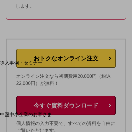
します。
運用保守・故障紛失サポート
回線・ネットワーク
お手続き
別ウィンドウで開きます
サービスをご利用中のお客さま
おトクなオンライン注文
導入事例・セミナー
導入事例TOP
オンライン注文なら初期費用20,000円（税込
最新の導入事例や注目の導入事例をご紹介します
22,000円）が無料！
セミナー
開催・出展する各種セミナー、イベント情報をご紹介します
今すぐ資料ダウンロード
中堅中小企業のお客さま
別ウィンドウで開きます
NTTドコモビジネスウォッチ
個人情報の入力不要で、すべての資料を自由に
ビジネスお役立ち情報
ご覧いただけます。