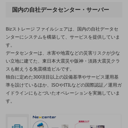
経営情報TOP
国内の自社データセンター・サーバー
業績
決算公告
Bizストレージ ファイルシェアは、国内の自社データセ
ンターにシステムを構築して、サービスを提供していま
電子公告
す。
基礎的電気通信役務損益明細表
データセンターは、水害や地震などの災害リスクが少な
採用情報
採用情報TOP
い立地に建てた、東日本大震災や阪神・淡路大震災クラ
スも耐えうる免震構造ビルです。
新卒採用
独自に定めた300項目以上の設備基準やサービス運用基
経験者採用
準を設けているほか、ISOやITILなどの国際認証／運用ガ
障がい者採用
イドラインにもとづいたオペレーションを実施していま
す。
人材育成制度
広告・協賛
広告
協賛
NTTドコモグループ