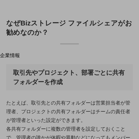
はじめての方へ
サービス・商品を探す
新規会員登録/ログインはこちら
100回線以上のお問い合わせ・お見積りはこちら
なぜBizストレージ ファイルシェアがお
勧めなのか？
企業情報
別ウィンドウで開きます
企業情報TOP
会社案内
取引先やプロジェクト、部署ごとに共有
会社案内TOP
フォルダーを作成
組織
沿革
たとえば、取引先との共有フォルダーは営業担当者が管
社長からのご挨拶
理者、プロジェクトの共有フォルダーはチームの責任者
が管理者といった設定ができます。
事業拠点
各共有フォルダーに複数の管理者を設定しておくこと
グループ会社
で、管理者の誰かが休暇や異動などになってもメンバー