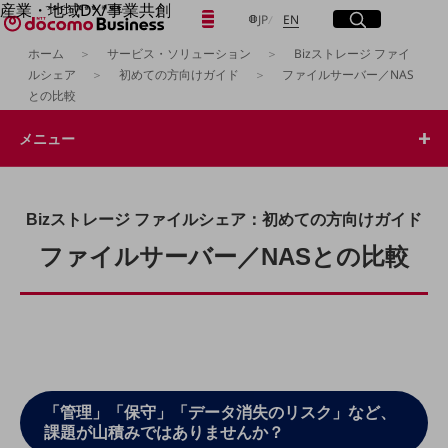
産業・地域DX/事業共創
日本語
English
メニュー
開く
サイト内検索
開く
JP
EN
OPEN HUB for Plural Futures
ホーム
サービス・ソリューション
Bizストレージ ファイ
自律・分散・協調型社会の実現を目指し、
ルシェア
初めての方向けガイド
ファイルサーバー／NAS
「社会可能性」を探究・実装する事業共創エコシステムです。
フリーワードを入力して探す
との比較
OPEN HUB for Plural Futuresとは
イベント/ウェビナー
メニュー
記事コンテンツ
検索する
プレイヤー(カタリスト/パートナー企業)
事例
Smart World
フリーワードでNTTドコモビジネスの
Bizストレージ ファイルシェア：初めての方向けガイド
取り組みを検索
産業・地域DXプラットフォーマーとして
企業と地域が持続成長する社会を目指します
ファイルサーバー／NASとの比較
Smart City
Smart Education
Smart Healthcare
Smart Industry
Smart Mobility
Smart Worksite
生成AI(Generative AI)
地域の取り組み
「管理」「保守」「データ消失のリスク」など、
課題が山積みではありませんか？
地域社会を支える皆さまと地域課題の解決や