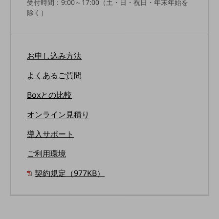
受付時間：9:00～17:00（土・日・祝日・年末年始を
その他のお悩みはこちら
除く）
業界から見つける
業界から見つけるTOP
製造業
お申し込み方法
小売・卸売業
よくあるご質問
運輸業
Boxとの比較
建設業
オンライン見積り
地域産業
導入サポート
その他の業界はこちら
ゲーム感覚で見つける
ご利用環境
ビジネスお悩み診断
NTTドコモビジネス
契約規定（977KB）
オンラインショップ
モバイル・ICTサービスをオンラインで
相談・申し込みができるバーチャルショップ
法人向けモバイルトップ