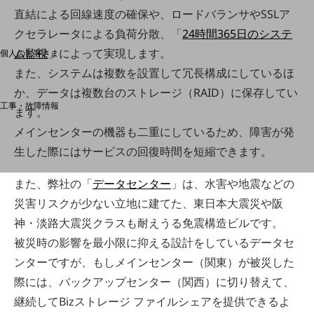
直結による回線速度の確保や、ロードバランサやSSLア
料金分析(ご利用料金管理サービス)
クセラレータによる負荷分散、「
24時間365日のシステ
Web明細(My docomo)
ム監視
」によって実現します。
個人のお客さま
NTTドコモ
また、システムは複数を設置して冗長構成にしているほ
OCNなど
か、データは複数台のストレージ（RAID）に保存してい
工事・故障情報
ます。
お客さまサポートサイト
メインセンターの機器も二重にしているため、障害が発
SDPFナレッジセンター
生した際にはサービスの回復時間を短縮できます。
NTTドコモ 通信障害情報
また、弊社の「
データセンター
」は、水害や地震などの
災害リスクが少ない立地に建てた、東日本大震災や阪
神・淡路大震災クラスも耐えうる免震構造ビルです。
被災時の影響を最小限に抑える設計をしているデータセ
ンターですが、もしメインセンター（関東）が被災した
際には、バックアップセンター（関西）に切り替えて、
継続してBizストレージ ファイルシェアを提供できるよ