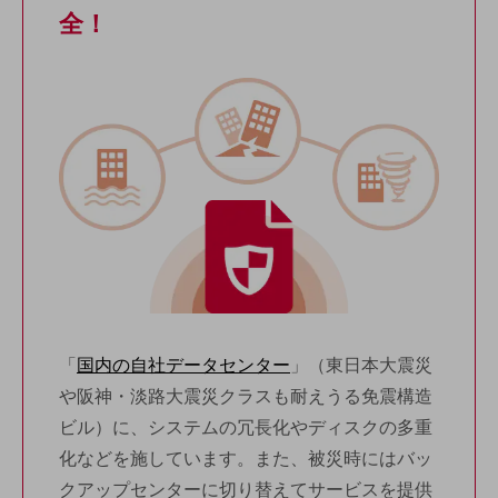
全！
通信モジュール製品
衛星携帯電話
IOT完了済みメーカーブランド製品
料金
料金TOP
ドコモBiz データ無制限 ドコモ MAX ドコモ mini ドコモBiz かけ放題
ケータイプラン
5Gデータプラス
データプラス
IoT向け回線料金
「
国内の自社データセンター
」（東日本大震災
や阪神・淡路大震災クラスも耐えうる免震構造
home5Gプラン
モバイルサービス
ビル）に、システムの冗長化やディスクの多重
端末の一元管理
化などを施しています。また、被災時にはバッ
セキュリティ
クアップセンターに切り替えてサービスを提供