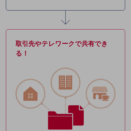
職場環境整備
地域共創・地方創生
セキュリティ対策
遠隔監視
取引先やテレワークで
共有でき
顧客体験（CX）改善
る！
自動化・省電化
人材不足解消
業種・業態で探す
業種・業態で探すTOP
自治体
一次産業
医療・介護
観光