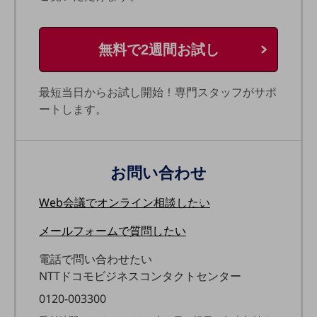
旬な話題やお役立ち資料などDXの課題を
解決するヒントをお届けする記事サイト
新着記事
無料で2週間お試し
お役立ち資料ダウンロード
トレンド記事特集
IT用語集
最短当日からお試し開始！専門スタッフがサポ
中堅中小企業向け
ートします。
サービス・ソリューション
課題やニーズに合ったサービスをご紹介し、
中堅中小企業のビジネスをサポート！
お悩みから見つける
お問い合わせ
お悩みから見つけるTOP
Web会議で
オンライン相談したい
ネットワーク
モバイル・音声
メールフォームで
質問したい
バックオフィス
電話で問い合わせたい
NTTドコモビジネスコンタクトセンター
リモート・ハイブリッドワーク
0120-003300
セキュリティ