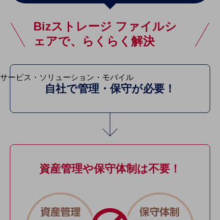
地域経済のさらなる活性化に取り組みます
自治体・地域社会との共創
LGPF(Local Government Platform)
Bizストレージ ファイルシ
ェアで、らくらく解決
別ウィンドウで開きます
サービス・ソリューション・モバイル
サービス・ソリューションTOP
自社で
管理・保守が必要！
DXに関する課題を解決する
サービス・ソリューションをご紹介
カテゴリーで探す
カテゴリーで探すTOP
ネットワーク・モバイル
資産管理や
保守体制は不要！
クラウド・データセンター
電話・映像コミュニケーション
セキュリティ