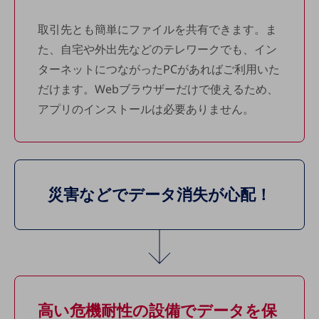
教育
取引先とも簡単にファイルを共有できます。ま
モビリティ
た、自宅や外出先などのテレワークでも、イン
製造・建設業
ターネットにつながったPCがあればご利用いた
小売業
だけます。Webブラウザーだけで使えるため、
キーワードで探す
アプリのインストールは必要ありません。
モバイルTOP
法人向けスマホ・携帯に関する、
おすすめの機種、料金やサービスをご紹介
製品
製品TOP
災害などで
データ消失が心配！
ビジネス向けスマートフォン
タフネススマートフォン
データ通信製品
ドコモケータイ
5G対応ホームルーター
高い危機耐性の設備で
データを保