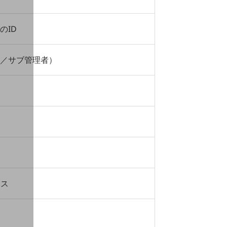
のID
／サブ管理者）
レス