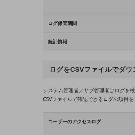
医療・介護
観光
ログ保管期間
教育
統計情報
モビリティ
製造・建設業
小売業
ログをCSVファイルでダウ
キーワードで探す
モバイルTOP
法人向けスマホ・携帯に関する、
システム管理者／サブ管理者はログを検
おすすめの機種、料金やサービスをご紹介
CSVファイルで確認できるログの項目
製品
製品TOP
ビジネス向けスマートフォン
ユーザーのアクセスログ
タフネススマートフォン