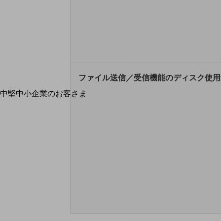
最新の導入事例や注目の導入事例をご紹介します
セミナー
開催・出展する各種セミナー、イベント情報をご紹介します
ファイル送信／受信機能のディスク使用
中堅中小企業のお客さま
NTTドコモビジネスウォッチ
ビジネスお役立ち情報
旬な話題やお役立ち資料などDXの課題を
解決するヒントをお届けする記事サイト
新着記事
お役立ち資料ダウンロード
トレンド記事特集
IT用語集
中堅中小企業向け
サービス・ソリューション
課題やニーズに合ったサービスをご紹介し、