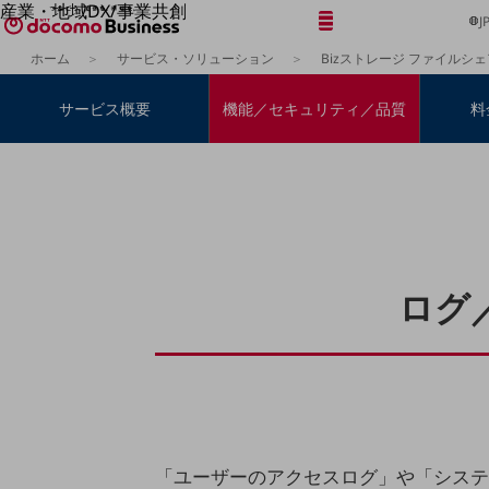
産業・地域DX/事業共創
メニュー
開く
J
OPEN HUB for Plural Futures
ホーム
サービス・ソリューション
Bizストレージ ファイルシェ
自律・分散・協調型社会の実現を目指し、
「社会可能性」を探究・実装する事業共創エコシステムです。
フリーワードを入力して探す
サービス概要
機能／セキュリティ／品質
料
OPEN HUB for Plural Futuresとは
イベント/ウェビナー
記事コンテンツ
プレイヤー(カタリスト/パートナー企業)
事例
Smart World
フリーワードでNTTドコモビジネスの
取り組みを検索
産業・地域DXプラットフォーマーとして
企業と地域が持続成長する社会を目指します
Smart City
ログ
Smart Education
Smart Healthcare
Smart Industry
Smart Mobility
Smart Worksite
生成AI(Generative AI)
地域の取り組み
地域社会を支える皆さまと地域課題の解決や
「ユーザーのアクセスログ」や「システ