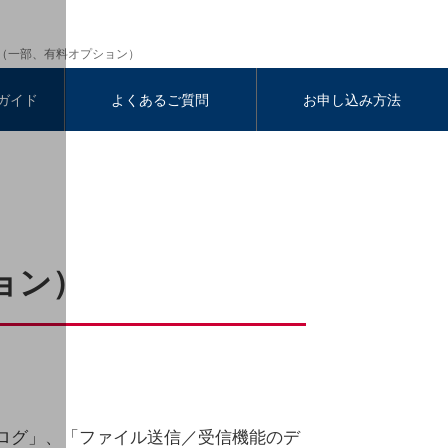
（一部、有料オプション）
ガイド
よくあるご質問
お申し込み方法
ョン）
ログ」、「ファイル送信／受信機能のデ