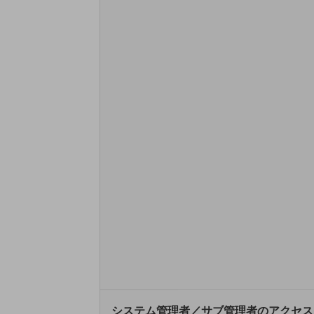
データ通信製品
ドコモケータイ
5G対応ホームルーター
通信モジュール製品
衛星携帯電話
IOT完了済みメーカーブランド製品
料金
料金TOP
ドコモBiz データ無制限 ドコモ MAX ドコモ mini ドコモBiz かけ放題
ケータイプラン
5Gデータプラス
データプラス
IoT向け回線料金
システム管理者／サブ管理者のアクセス