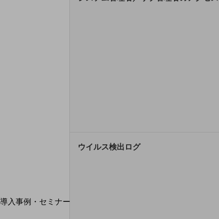
home5Gプラン
モバイルサービス
端末の一元管理
セキュリティ
運用保守・故障紛失サポート
回線・ネットワーク
お手続き
ウイルス検出ログ
別ウィンドウで開きます
サービスをご利用中のお客さま
導入事例・セミナー
導入事例TOP