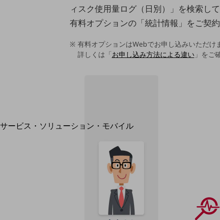
地域経済のさらなる活性化に取り組みます
ィスク使用量ログ（日別）」を検索して
自治体・地域社会との共創
LGPF(Local Government Platform)
有料オプションの「統計情報」をご契約
有料オプションはWebでお申し込みいただけ
詳しくは「
お申し込み方法による違い
」をご
別ウィンドウで開きます
サービス・ソリューション・モバイル
サービス・ソリューションTOP
DXに関する課題を解決する
サービス・ソリューションをご紹介
カテゴリーで探す
カテゴリーで探すTOP
ネットワーク・モバイル
クラウド・データセンター