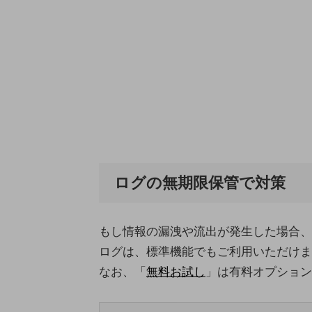
業務効率化
災害対策
職場環境整備
地域共創・地方創生
セキュリティ対策
遠隔監視
顧客体験（CX）改善
ログの無期限保管で対策
自動化・省電化
人材不足解消
もし情報の漏洩や流出が発生した場合、
業種・業態で探す
ログは、標準機能でもご利用いただけま
業種・業態で探すTOP
なお、「
無料お試し
」は有料オプション
自治体
一次産業