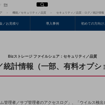
日本語
English
サイト内検索
開く
P
EN
ア
機能／セキュリティ／品質
セキュリティ／品質：ログ／統計情報
金／お見積り
導入事例
初めての方向け
検索する
Bizストレージ ファイルシェア：セキュリティ／品質
／統計情報（一部、有料オプシ
ム管理者／サブ管理者のアクセスログ」、「ウイルス検出