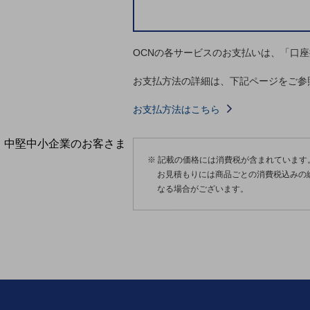
導入事例TOP
最新の導入事例や注目の導入事例をご紹介します
セミナー
OCNの各サービスのお支払いは、「口
開催・出展する各種セミナー、イベント情報をご紹介します
お支払方法の詳細は、下記ページをご参
お支払方法はこちら
中堅中小企業のお客さま
NTTドコモビジネスウォッチ
※ 記載の価格には消費税が含まれています
お見積もりには商品ごとの消費税込みの
ビジネスお役立ち情報
なる場合がございます。
旬な話題やお役立ち資料などDXの課題を
解決するヒントをお届けする記事サイト
新着記事
お役立ち資料ダウンロード
トレンド記事特集
IT用語集
中堅中小企業向け
サービス・ソリューション