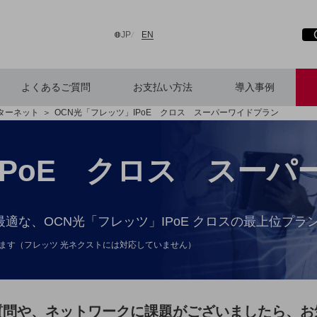
サ
開
日本語
English
JP
EN
よくあるご質問
お支払い方法
導入事例
ターネット
OCN光「フレッツ」IPoE クロス スーパーワイドプラン
検索する
IPoE クロス スー
な、OCN光「フレッツ」IPoE クロスの最上位プラ
います（フレッツ 光ネクストには対応していません）
質問や、
ネットワークに課題がございましたら、
お