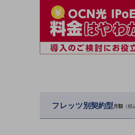
マーケティング
業務効率化
災害対策
職場環境整備
地域共創・地方創生
セキュリティ対策
遠隔監視
顧客体験（CX）改善
自動化・省電化
人材不足解消
フレッツ別契約型
月額
（税
業種・業態で探す
業種・業態で探すTOP
自治体