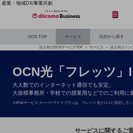
産業・地域DX/事業共創
OPEN HUB for Plural Futures
メニュー
開く
自律・分散・協調型社会の実現を目指し、
「社会可能性」を探究・実装する事業共創エコシステムです。
OPEN HUB for Plural Futuresとは
OCN TOP
サービス
目的から探す
イベント/ウェビナー
記事コンテンツ
フリーワードを入力して探す
法人向けOCNサービスTOP
サービス
法人向けイン
プレイヤー(カタリスト/パートナー企業)
事例
Smart World
OCN光「フレッツ」
産業・地域DXプラットフォーマーとして
企業と地域が持続成長する社会を目指します
フリーワードでNTTドコモビジネスの
Smart City
取り組みを検索
大人数でのインターネット通信でも安定。
Smart Education
Smart Healthcare
大規模事務所・学校での授業用などでのご利用に最適
Smart Industry
Smart Mobility
※IPoEサービス スーパーワイドプランは、フレッツ 光クロスに対応して
Smart Worksite
生成AI(Generative AI)
地域の取り組み
地域社会を支える皆さまと地域課題の解決や
サービスに関するご