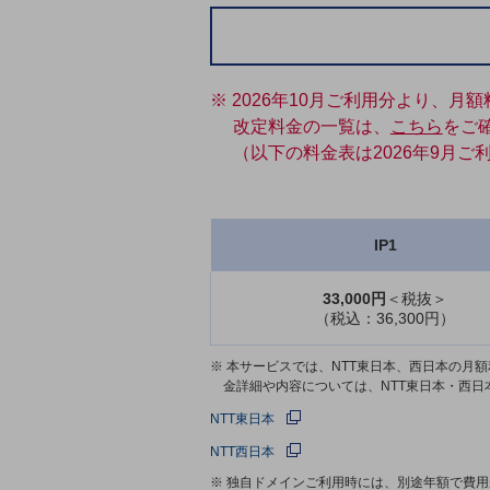
一次産業
医療・介護
観光
※ 2026年10月ご利用分より、
教育
改定料金の一覧は、
こちら
をご
（以下の料金表は2026年9月
モビリティ
製造・建設業
IP1
小売業
キーワードで探す
モバイルTOP
33,000円
＜税抜＞
（税込：36,300円）
法人向けスマホ・携帯に関する、
おすすめの機種、料金やサービスをご紹介
※ 本サービスでは、NTT東日本、西日本の
製品
金詳細や内容については、NTT東日本・西
製品TOP
NTT東日本
ビジネス向けスマートフォン
NTT西日本
タフネススマートフォン
※ 独自ドメインご利用時には、別途年額で費