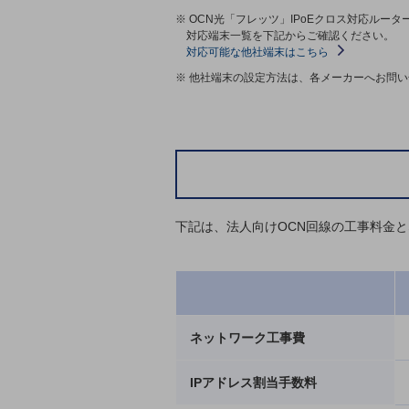
※ OCN光「フレッツ」IPoEクロス対応ルー
データ通信製品
対応端末一覧を下記からご確認ください。
対応可能な他社端末はこちら
ドコモケータイ
※ 他社端末の設定方法は、各メーカーへお問
5G対応ホームルーター
通信モジュール製品
衛星携帯電話
IOT完了済みメーカーブランド製品
料金
下記は、法人向けOCN回線の工事料金
料金TOP
ドコモBiz データ無制限 ドコモ MAX ドコモ mini ドコモBiz かけ放題
ケータイプラン
5Gデータプラス
ネットワーク工事費
データプラス
IPアドレス割当手数料
IoT向け回線料金