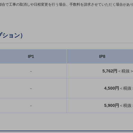
ご都合で工事の取消しや日程変更を行う場合、手数料を請求させていただく場合があ
プション）
IP1
IP8
-
5,762円
＜税抜＞
-
4,500円
＜税抜＞
-
5,900円
＜税抜＞