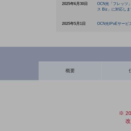
クラウド・データセンター
2025年6月30日
OCN光「フレッツ
ス Biz」に対応し
電話・映像コミュニケーション
セキュリティ
2025年5月1日
OCN光IPoEサ
5G
IoT
AI
データ利活用
概要
運用管理
業務支援・マーケティング
災害対策・BCP
課題・ニーズで探す
課題・ニーズで探すTOP
※ 
改
コミュニケーション・情報共有