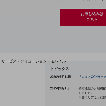
地域経済のさらなる活性化に取り組みます
自治体・地域社会との共創
LGPF(Local Government Platform)
お申し込みは
こちら
別ウィンドウで開きます
サービス・ソリューション・モバイル
サービス・ソリューションTOP
トピックス
DXに関する課題を解決する
2026年5月11日
法人向けOCNサー
サービス・ソリューションをご紹介
カテゴリーで探す
2025年8月1日
特定通信の分離機能の対象
カテゴリーで探すTOP
しました。
※各エリアごとに順
ネットワーク・モバイル