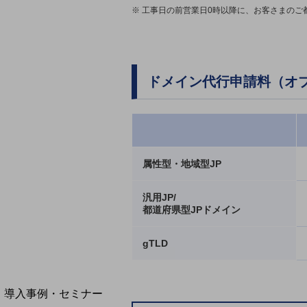
※ 工事日の前営業日0時以降に、お客さまの
home5Gプラン
モバイルサービス
端末の一元管理
セキュリティ
ドメイン代行申請料（オ
運用保守・故障紛失サポート
回線・ネットワーク
お手続き
属性型・地域型JP
汎用JP/
都道府県型JPドメイン
gTLD
別ウィンドウで開きます
サービスをご利用中のお客さま
導入事例・セミナー