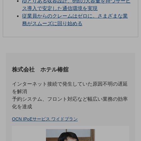
ゆとりある収容設計、6倍の大容量を持つサービ
5G
ス導入で安定した通信環境を実現
従業員からのクレームはゼロに。さまざまな業
IoT
務がスムーズに回り始める
AI
データ利活用
運用管理
業務支援・マーケティング
株式会社 ホテル椿舘
災害対策・BCP
課題・ニーズで探す
インターネット接続で発生していた原因不明の遅延
課題・ニーズで探すTOP
を解消
コミュニケーション・情報共有
予約システム、フロント対応など幅広い業務の効率
化を達成
マーケティング
OCN IPoEサービス ワイドプラン
業務効率化
災害対策