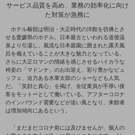
サービス品質を高め、業務の効率化に向け
通信モジュール製品
た対策が急務に
衛星携帯電話
ホテル椿舘は明治・大正時代の洋館を彷彿とさ
IOT完了済みメーカーブランド製品
せる愛媛県のホテル。日本最古といわれる道後温
料金
料金TOP
泉より引湯し、風流な日本庭園に囲まれた露天風
呂を備えていることが大きな魅力となっている。
ドコモBiz データ無制限 ドコモ MAX ドコモ mini ドコモBiz かけ放題
さらに大正ロマンの情緒を感じさせるハイカラな
ケータイプラン
袴姿の「マドンナ」のお出迎え、彩り豊かなビュ
ッフェ、迫力ある水軍太鼓のショーなども人気
5Gデータプラス
だ。「笑顔と真心」を掲げ、全従業員が手厚い接
データプラス
客をモットーとして働いている。アフターコロナ
IoT向け回線料金
のインバウンド需要などが追い風となり、来館者
は増加傾向にあるという。
home5Gプラン
モバイルサービス
端末の一元管理
「まだまだコロナ前には及びませんが、個人の