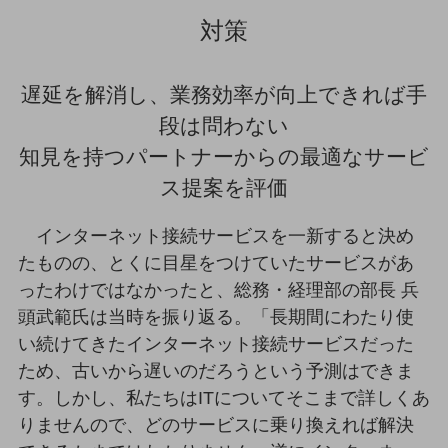
セキュリティ
対策
その他のお悩みはこちら
業界から見つける
業界から見つけるTOP
遅延を解消し、業務効率が向上できれば手
段は問わない
製造業
知見を持つパートナーからの最適なサービ
小売・卸売業
ス提案を評価
運輸業
インターネット接続サービスを一新すると決め
建設業
たものの、とくに目星をつけていたサービスがあ
地域産業
ったわけではなかったと、総務・経理部の部長 兵
その他の業界はこちら
頭武範氏は当時を振り返る。「長期間にわたり使
ゲーム感覚で見つける
い続けてきたインターネット接続サービスだった
ビジネスお悩み診断
NTTドコモビジネス
ため、古いから遅いのだろうという予測はできま
オンラインショップ
す。しかし、私たちはITについてそこまで詳しくあ
りませんので、どのサービスに乗り換えれば解決
モバイル・ICTサービスをオンラインで
相談・申し込みができるバーチャルショップ