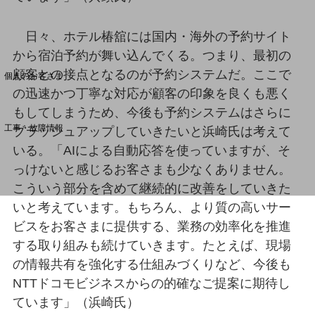
日々、ホテル椿舘には国内・海外の予約サイト
料金分析(ご利用料金管理サービス)
から宿泊予約が舞い込んでくる。つまり、最初の
Web明細(My docomo)
顧客との接点となるのが予約システムだ。ここで
個人のお客さま
NTTドコモ
の迅速かつ丁寧な対応が顧客の印象を良くも悪く
もしてしまうため、今後も予約システムはさらに
OCNなど
工事・故障情報
ブラッシュアップしていきたいと浜崎氏は考えて
お客さまサポートサイト
いる。「AIによる自動応答を使っていますが、そ
SDPFナレッジセンター
っけないと感じるお客さまも少なくありません。
こういう部分を含めて継続的に改善をしていきた
NTTドコモ 通信障害情報
いと考えています。もちろん、より質の高いサー
ビスをお客さまに提供する、業務の効率化を推進
する取り組みも続けていきます。たとえば、現場
の情報共有を強化する仕組みづくりなど、今後も
NTTドコモビジネスからの的確なご提案に期待し
ています」（浜崎氏）