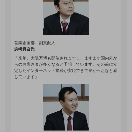
職場環境整備
地域共創・地方創生
セキュリティ対策
遠隔監視
営業企画部 副支配人
顧客体験（CX）改善
浜崎真吾氏
「来年、大阪万博も開催されますし、ますます国内外か
自動化・省電化
らのお客さまが多くなると予想しています。その前に安
人材不足解消
定したインターネット接続が実現できで良かったなと感
業種・業態で探す
じています」
業種・業態で探すTOP
自治体
一次産業
医療・介護
観光