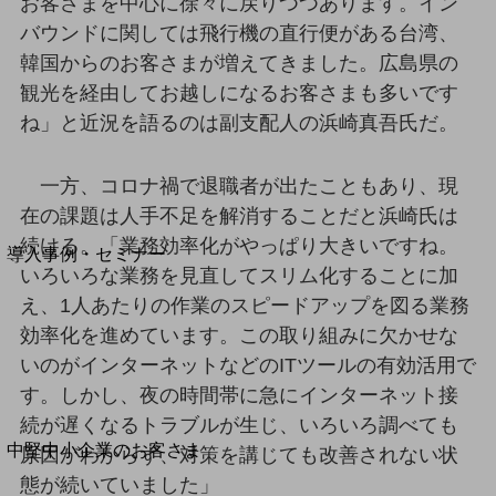
セキュリティ
お客さまを中心に徐々に戻りつつあります。イン
バウンドに関しては飛行機の直行便がある台湾、
運用保守・故障紛失サポート
韓国からのお客さまが増えてきました。広島県の
回線・ネットワーク
観光を経由してお越しになるお客さまも多いです
お手続き
ね」と近況を語るのは副支配人の浜崎真吾氏だ。
一方、コロナ禍で退職者が出たこともあり、現
在の課題は人手不足を解消することだと浜崎氏は
別ウィンドウで開きます
サービスをご利用中のお客さま
続ける。「業務効率化がやっぱり大きいですね。
導入事例・セミナー
いろいろな業務を見直してスリム化することに加
導入事例TOP
え、1人あたりの作業のスピードアップを図る業務
最新の導入事例や注目の導入事例をご紹介します
効率化を進めています。この取り組みに欠かせな
セミナー
いのがインターネットなどのITツールの有効活用で
開催・出展する各種セミナー、イベント情報をご紹介します
す。しかし、夜の時間帯に急にインターネット接
続が遅くなるトラブルが生じ、いろいろ調べても
別ウィンドウで開きます
中堅中小企業のお客さま
原因がわからず、対策を講じても改善されない状
NTTドコモビジネスウォッチ
態が続いていました」