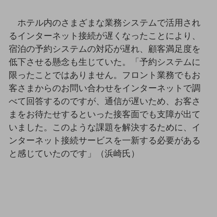
ビジネスお役立ち情報
旬な話題やお役立ち資料などDXの課題を
ホテル内のさまざまな業務システムで活用され
解決するヒントをお届けする記事サイト
るインターネット接続が遅くなったことにより、
新着記事
お役立ち資料ダウンロード
宿泊の予約システムの対応が遅れ、顧客満足度を
トレンド記事特集
低下させる懸念も生じていた。「予約システムに
IT用語集
中堅中小企業向け
限ったことではありません。フロント業務でもお
サービス・ソリューション
客さまからのお問い合わせをインターネットで調
べて回答するのですが、通信が遅いため、お客さ
課題やニーズに合ったサービスをご紹介し、
中堅中小企業のビジネスをサポート！
まをお待たせするといった接客面でも支障が出て
お悩みから見つける
いました。このような課題を解決するために、イ
お悩みから見つけるTOP
ンターネット接続サービスを一新する必要がある
ネットワーク
と感じていたのです」（浜崎氏）
モバイル・音声
バックオフィス
リモート・ハイブリッドワーク