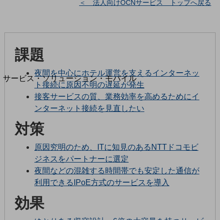
＜ 法人向けOCNサービス トップへ戻る
地域経済のさらなる活性化に取り組みます
自治体・地域社会との共創
LGPF(Local Government Platform)
別ウィンドウで開きます
課題
夜間を中心にホテル運営を支えるインターネッ
サービス・ソリューション・モバイル
ト接続に原因不明の遅延が発生
サービス・ソリューションTOP
接客サービスの質、業務効率を高めるためにイ
DXに関する課題を解決する
ンターネット接続を見直したい
サービス・ソリューションをご紹介
対策
カテゴリーで探す
カテゴリーで探すTOP
原因究明のため、ITに知見のあるNTTドコモビ
ネットワーク・モバイル
ジネスをパートナーに選定
夜間などの混雑する時間帯でも安定した通信が
クラウド・データセンター
利用できるIPoE方式のサービスを導入
電話・映像コミュニケーション
効果
セキュリティ