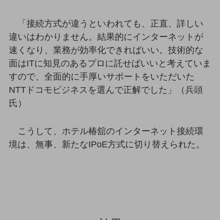
グループ会社
会社案内パンフレット
「接続方式が違うといわれても、正直、詳しい
ニュースルーム
違いはわかりません。結果的にインターネットが
ニュースルームTOP
速くなり、業務が効率化できればいい。技術的な
ニュースリリース
面はITに知見のあるプロに託せばいいと考えていま
すので、全面的に手厚いサポートをいただいた
地域からの発表
NTTドコモビジネスを選んで正解でした」（兵頭
重要なお知らせ
氏）
お知らせ
こうして、ホテル椿舘のインターネット接続環
社外からの評価実績
サステナビリティ
境は、無事、新たなIPoE方式に切り替えられた。
サステナビリティTOP
NTTドコモビジネスグループのサステナビリティ
サステナビリティ基本方針
サステナビリティレポート