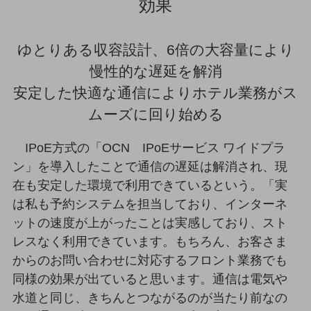
効果
ダイバーシティ
経営情報
経営情報TOP
ゆとりある収容設計、6倍の大容量により
業績
慢性的な遅延を解消
決算公告
安定した快適な通信によりホテル業務がス
ムーズに回り始める
電子公告
基礎的電気通信役務損益明細表
IPoE方式の「OCN IPoEサービス ワイドプラ
採用情報
ン」を導入したことで通信の遅延は解消され、現
採用情報TOP
在も安定した環境で利用できているという。「実
新卒採用
は私も予約システムを担当しており、インターネ
経験者採用
ットの速度が上がったことは実感しており、スト
レスなく利用できています。もちろん、お客さま
障がい者採用
からのお問い合わせに対応するフロント業務でも
人材育成制度
同様の効果が出ていると思います。通信は電気や
広告・協賛
水道と同じ、きちんとつながるのが当たり前なの
広告