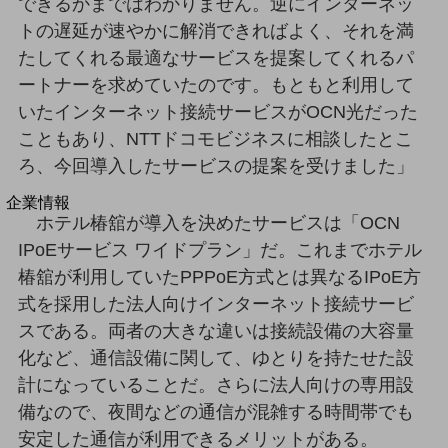
できるかまではわかりません。逆にインターネッ
法人向けモバイルトップ
トの遅延が速やかに解消できればよく、それを満
はじめての方へ
サービス・商品を探す
たしてくれる最適なサービスを提案してくれるパ
新規会員登録/ログインはこちら
ートナーを求めていたのです。もともと利用して
100回線以上のお問い合わせ・お見積りはこちら
いたインターネット接続サービスがOCN光だった
こともあり、NTTドコモビジネスに相談したとこ
ろ、今回導入したサービスの提案を受けました」
別ウィンドウで開きます
企業情報
ホテル椿舘が導入を決めたサービスは「OCN
企業情報TOP
IPoEサービス ワイドプラン」だ。これまでホテル
会社案内
会社案内TOP
椿舘が利用していたPPPoE方式とは異なるIPoE方
式を採用した法人向けインターネット接続サービ
組織
スである。両者の大きな違いは接続設備の大容量
沿革
化など、通信設備に関して、ゆとりを持たせた設
社長からのご挨拶
計になっていることだ。さらに法人向けの専用設
備なので、夜間などの通信が混雑する時間帯でも
事業拠点
安定した通信が利用できるメリットがある。