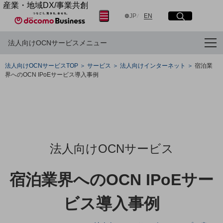
産業・地域DX/事業共創
サイト内検索
開く
メニュー
開く
日本語
English
OPEN HUB for Plural Futures
JP
EN
自律・分散・協調型社会の実現を目指し、
法人向けOCNサービスメニュー
「社会可能性」を探究・実装する事業共創エコシステムです。
OPEN HUB for Plural Futuresとは
フリーワードを入力して探す
イベント/ウェビナー
法人向けOCNサービスTOP
サービス
法人向けインターネット
宿泊業
記事コンテンツ
界へのOCN IPoEサービス導入事例
プレイヤー(カタリスト/パートナー企業)
検索する
事例
Smart World
産業・地域DXプラットフォーマーとして
フリーワードでNTTドコモビジネスの
取り組みを検索
企業と地域が持続成長する社会を目指します
Smart City
Smart Education
法人向けOCNサービス
Smart Healthcare
Smart Industry
Smart Mobility
宿泊業界へのOCN IPoEサー
Smart Worksite
生成AI(Generative AI)
ビス導入事例
地域の取り組み
地域社会を支える皆さまと地域課題の解決や