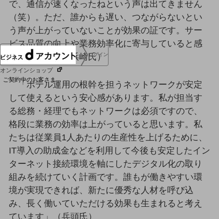
で、通信が速くなったねという声は出てきません
協賛
（笑）。ただ、誰からも遅い、つながらないとい
NTTドコモグループ
う声が上がっていないことが効果の証です。サー
ビス品質の向上や業務効率化に寄与していると感
じています」（浜崎氏）
ログイン
オンラインショップ
ご契約中のお客さま
「ホテル運用の根幹を担うネットワークが安定
して使えるという安心感があります。私が担当す
サービス別サポート情報
る総務・経理でもネットワークは必須ですので、
格段に業務の効率は上がっていると思います。私
たちは従業員1人あたりの生産性を上げるために、
IT導入の助成金などを利用して今後も安定したイン
ご契約中サービスの一元管理
ターネット接続環境を軸にしたデジタル化の取り
組みを続けていく計画です。誰もが働きやすい環
境が実現できれば、新たに優秀な人材を呼び込
Web明細(ビリングステーション)
み、長く働いていただける効果も生まれると考え
ています」（兵頭氏）