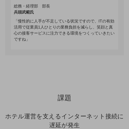
教育
総務・経理部 部長
兵頭武範氏
モビリティ
「慢性的に人手が不足している状況ですので、ITの有効
製造・建設業
活用で従業員1人ひとりの業務負担を減らし、笑顔と真
心の接客サービスに注力できる環境をつくっていきたい
小売業
ですね」
キーワードで探す
モバイルTOP
法人向けスマホ・携帯に関する、
おすすめの機種、料金やサービスをご紹介
製品
製品TOP
ビジネス向けスマートフォン
タフネススマートフォン
課題
データ通信製品
ホテル運営を支えるインターネット接続に
ドコモケータイ
遅延が発生
5G対応ホームルーター