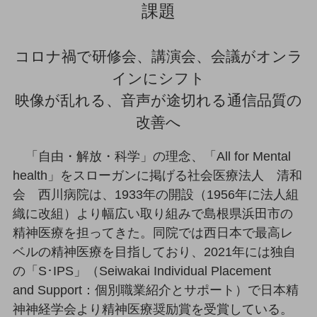
課題
教育
モビリティ
コロナ禍で研修会、講演会、会議がオンラ
製造・建設業
インにシフト
小売業
映像が乱れる、音声が途切れる通信品質の
キーワードで探す
モバイルTOP
改善へ
法人向けスマホ・携帯に関する、
「自由・解放・科学」の理念、「All for Mental
おすすめの機種、料金やサービスをご紹介
製品
health」をスローガンに掲げる社会医療法人 清和
製品TOP
会 西川病院は、1933年の開設（1956年に法人組
ビジネス向けスマートフォン
織に改組）より幅広い取り組みで島根県浜田市の
精神医療を担ってきた。同院では西日本で最高レ
タフネススマートフォン
ベルの精神医療を目指しており、2021年には独自
データ通信製品
の「S･IPS」（Seiwakai Individual Placement
ドコモケータイ
and Support：個別職業紹介とサポート）で日本精
神神経学会より精神医療奨励賞を受賞している。
5G対応ホームルーター