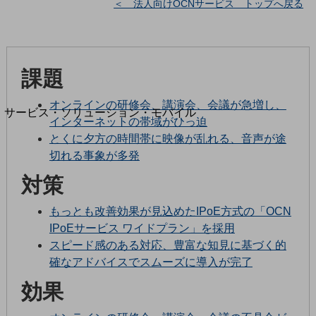
＜ 法人向けOCNサービス トップへ戻る
地域経済のさらなる活性化に取り組みます
自治体・地域社会との共創
LGPF(Local Government Platform)
別ウィンドウで開きます
課題
オンラインの研修会、講演会、会議が急増し、
サービス・ソリューション・モバイル
インターネットの帯域がひっ迫
サービス・ソリューションTOP
とくに夕方の時間帯に映像が乱れる、音声が途
DXに関する課題を解決する
切れる事象が多発
サービス・ソリューションをご紹介
対策
カテゴリーで探す
カテゴリーで探すTOP
もっとも改善効果が見込めたIPoE方式の「OCN
ネットワーク・モバイル
IPoEサービス ワイドプラン」を採用
スピード感のある対応、豊富な知見に基づく的
クラウド・データセンター
確なアドバイスでスムーズに導入が完了
電話・映像コミュニケーション
効果
セキュリティ