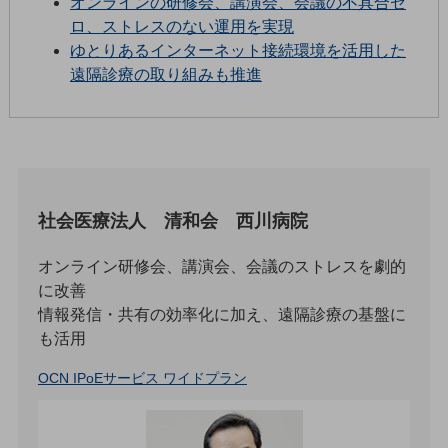
オンラインの研修会、講演会、会議の不具合ゼ
5G
ロ、ストレスのない運用を実現
ゆとりあるインターネット接続環境を活用した
IoT
遠隔診療の取り組みも推進
AI
データ利活用
運用管理
業務支援・マーケティング
社会医療法人 清和会 西川病院
災害対策・BCP
課題・ニーズで探す
オンライン研修会、講演会、会議のストレスを劇的
課題・ニーズで探すTOP
に改善
コミュニケーション・情報共有
情報発信・共有の効率化に加え、遠隔診療の基盤に
も活用
マーケティング
OCN IPoEサービス ワイドプラン
業務効率化
災害対策