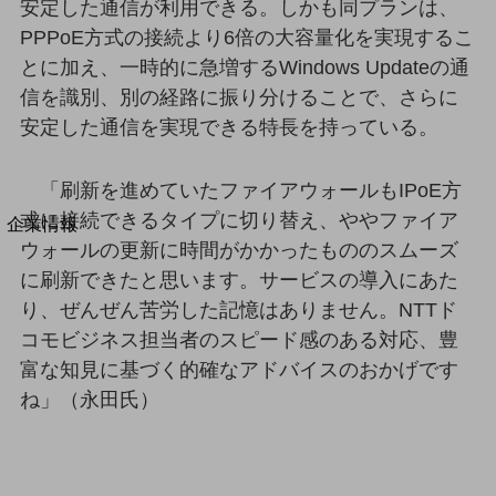
安定した通信が利用できる。しかも同プランは、
法人向けモバイルトップ
PPPoE方式の接続より6倍の大容量化を実現するこ
はじめての方へ
サービス・商品を探す
とに加え、一時的に急増するWindows Updateの通
新規会員登録/ログインはこちら
信を識別、別の経路に振り分けることで、さらに
100回線以上のお問い合わせ・お見積りはこちら
安定した通信を実現できる特長を持っている。
「刷新を進めていたファイアウォールもIPoE方
式に接続できるタイプに切り替え、ややファイア
別ウィンドウで開きます
企業情報
ウォールの更新に時間がかかったもののスムーズ
企業情報TOP
会社案内
に刷新できたと思います。サービスの導入にあた
会社案内TOP
り、ぜんぜん苦労した記憶はありません。NTTド
コモビジネス担当者のスピード感のある対応、豊
組織
富な知見に基づく的確なアドバイスのおかげです
沿革
ね」（永田氏）
社長からのご挨拶
事業拠点