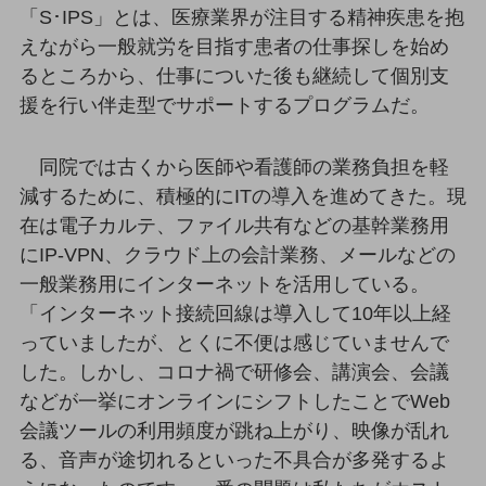
「S･IPS」とは、医療業界が注目する精神疾患を抱
通信モジュール製品
えながら一般就労を目指す患者の仕事探しを始め
るところから、仕事についた後も継続して個別支
衛星携帯電話
援を行い伴走型でサポートするプログラムだ。
IOT完了済みメーカーブランド製品
料金
料金TOP
同院では古くから医師や看護師の業務負担を軽
減するために、積極的にITの導入を進めてきた。現
ドコモBiz データ無制限 ドコモ MAX ドコモ mini ドコモBiz かけ放題
在は電子カルテ、ファイル共有などの基幹業務用
ケータイプラン
にIP-VPN、クラウド上の会計業務、メールなどの
5Gデータプラス
一般業務用にインターネットを活用している。
「インターネット接続回線は導入して10年以上経
データプラス
っていましたが、とくに不便は感じていませんで
IoT向け回線料金
した。しかし、コロナ禍で研修会、講演会、会議
などが一挙にオンラインにシフトしたことでWeb
home5Gプラン
モバイルサービス
会議ツールの利用頻度が跳ね上がり、映像が乱れ
端末の一元管理
る、音声が途切れるといった不具合が多発するよ