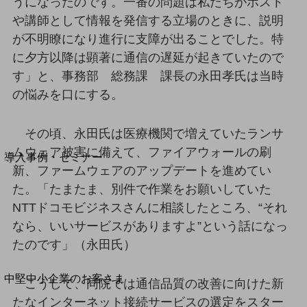
セキュリティ
うになったのです。一番の問題は私たちがホスト
や講師として情報を発信する立場のときに、説明
運用保守・故障紛失サポート
が不明瞭になり進行に支障が出ることでした。特
回線・ネットワーク
に夕方以降は顕著に通信の遅延が起きていたので
お手続き
す」と、事務部 総務課 課長の永田孝氏は当時
の悩みを口にする。
その頃、永田氏は医療機関で増えていたランサ
別ウィンドウで開きます
サービスをご利用中のお客さま
ムウェア被害に備えて、ファイアウォールの刷
導入事例・セミナー
新、ファームウェアのアップデートを進めてい
導入事例TOP
た。「たまたま、別件で作業をお願いしていた
最新の導入事例や注目の導入事例をご紹介します
NTTドコモビジネスさんに相談したところ、“それ
セミナー
なら、いいサービスがありますよ”という話になっ
開催・出展する各種セミナー、イベント情報をご紹介します
たのです」（永田氏）
別ウィンドウで開きます
中堅中小企業のお客さま
こうして、同院では通信品質の改善に向けた新
NTTドコモビジネスウォッチ
たなインターネット接続サービスの選定をスター