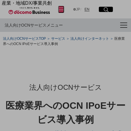
産業・地域DX/事業共創
サイト内検索
開く
メニュー
開く
日本語
English
OPEN HUB for Plural Futures
JP
EN
自律・分散・協調型社会の実現を目指し、
法人向けOCNサービスメニュー
「社会可能性」を探究・実装する事業共創エコシステムです。
OPEN HUB for Plural Futuresとは
フリーワードを入力して探す
イベント/ウェビナー
法人向けOCNサービスTOP
サービス
法人向けインターネット
医療業
記事コンテンツ
界へのOCN IPoEサービス導入事例
プレイヤー(カタリスト/パートナー企業)
検索する
事例
Smart World
産業・地域DXプラットフォーマーとして
フリーワードでNTTドコモビジネスの
取り組みを検索
企業と地域が持続成長する社会を目指します
Smart City
Smart Education
法人向けOCNサービス
Smart Healthcare
Smart Industry
Smart Mobility
医療業界へのOCN IPoEサー
Smart Worksite
生成AI(Generative AI)
ビス導入事例
地域の取り組み
地域社会を支える皆さまと地域課題の解決や