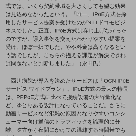
セキュリティ
式では、いくら契約帯域を大きくしても望む効果
は見込めなかったという。「唯一、IPoE方式を採
その他のお悩みはこちら
業界から見つける
用したサービス提案を受けたのがNTTドコモビジ
業界から見つけるTOP
ネスでした。正直、IPoE方式は存じ上げなかった
製造業
のですが、導入事例を交えたわかりやすい提案を
受け、ほぼ一択でした。やや料金は高くなるとい
小売・卸売業
う話でしたが、こちらの抱える課題が解決できれ
運輸業
ば問題ないと判断しました」（永田氏）
建設業
西川病院が導入を決めたサービスは「OCN IPoE
地域産業
サービス ワイドプラン」。IPoE方式の最大の特長
その他の業界はこちら
は、PPPoE方式に比べて接続設備の大容量化な
ゲーム感覚で見つける
ど、ゆとりある設計になっていることだ。さらに
ビジネスお悩み診断
NTTドコモビジネス
動画サービスなど混雑の原因となりやすいコンシ
オンラインショップ
ューマー向け通信のトラフィックを論理的に分
離、夕方から夜間にかけての混雑する時間帯でも
モバイル・ICTサービスをオンラインで
相談・申し込みができるバーチャルショップ