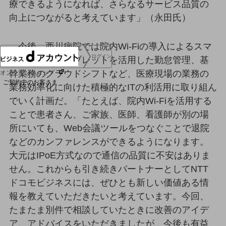
療できるようになれば、さらなるサービス品質の
協賛
向上につながると考えています」（永田氏）
NTTドコモグループ
今後、西川病院では院内Wi-Fiの導入によるスマ
ログイン
ートフォン、タブレットを活用した勤怠管理、基
幹業務のクラウドシフトなど、医療現場の業務の
オンラインショップ
ご契約中のお客さま
業務効率化に向けた積極的なITの利活用に取り組ん
でいく計画だ。「たとえば、院内Wi-Fiを活用する
サービス別サポート情報
ことで患者さん、ご家族、医師、看護師が別の場
所にいても、Web会議ツールをつなぐことで退院
などのカンファレンスができるようになります。
大元はIPoE方式なので通信の品質に不安はありま
ご契約中サービスの一元管理
せん。これからも引き続きパートナーとしてNTT
ドコモビジネスには、ぜひとも新しい価値ある情
報を教えていただきたいと考えています。今回、
Web明細(ビリングステーション)
たまたま別件で相談していたときに改善のアイデ
ア、アドバイスをいただきましたが、今後も有益