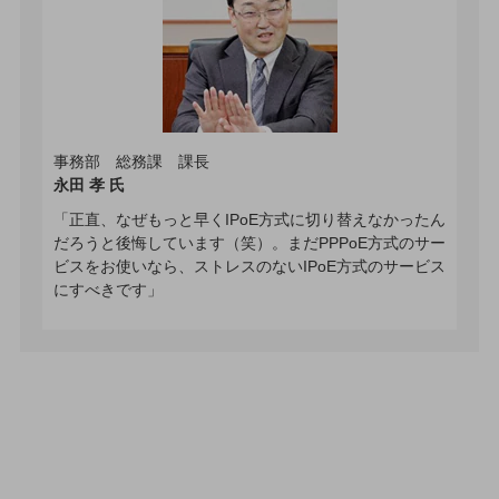
職場環境整備
地域共創・地方創生
セキュリティ対策
遠隔監視
事務部 総務課 課長
顧客体験（CX）改善
永田 孝 氏
「正直、なぜもっと早くIPoE方式に切り替えなかったん
自動化・省電化
だろうと後悔しています（笑）。まだPPPoE方式のサー
人材不足解消
ビスをお使いなら、ストレスのないIPoE方式のサービス
業種・業態で探す
にすべきです」
業種・業態で探すTOP
自治体
一次産業
医療・介護
観光