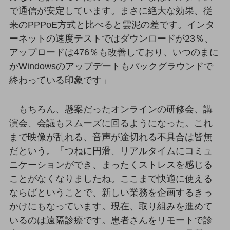
ダイバーシティ
で通信が安定しています。まさに絶大な効果、従
経営情報
来のPPPoE方式と比べると雲泥の差です。インタ
経営情報TOP
ーネットの速度テストではダウンロードが23％、
業績
アップロードは476％も改善しており、いつのまに
決算公告
かWindowsのアップデートもバックグラウンドで
終わっている印象です」
電子公告
基礎的電気通信役務損益明細表
もちろん、懸案だったオンラインの研修会、講
採用情報
演会、会議もスムーズに回るようになった。これ
採用情報TOP
まで映像が乱れる、音声が途切れる不具合は皆無
新卒採用
だという。「つねに円滑、リアルタイムにコミュ
経験者採用
ニケーションができ、まったくストレスを感じる
ことがなくなりましたね。ここまで快適に使える
障がい者採用
ならばということで、新しい業務を企画するきっ
人材育成制度
かけにもなっています。現在、取り組みを進めて
広告・協賛
いるのは遠隔診療です。患者さんをリモートで診
広告