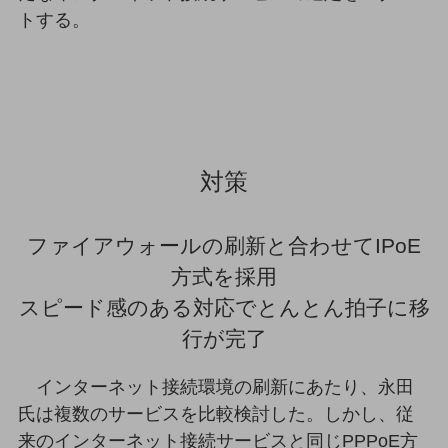
ビジネスお役立ち情報
トする。
旬な話題やお役立ち資料などDXの課題を
解決するヒントをお届けする記事サイト
新着記事
お役立ち資料ダウンロード
トレンド記事特集
IT用語集
中堅中小企業向け
対策
サービス・ソリューション
課題やニーズに合ったサービスをご紹介し、
中堅中小企業のビジネスをサポート！
ファイアウォールの刷新と合わせてIPoE
お悩みから見つける
お悩みから見つけるTOP
方式を採用
スピード感のある対応でとんとん拍子に移
ネットワーク
行が完了
モバイル・音声
バックオフィス
インターネット接続環境の刷新にあたり、永田
氏は複数のサービスを比較検討した。しかし、従
リモート・ハイブリッドワーク
来のインターネット接続サービスと同じPPPoE方