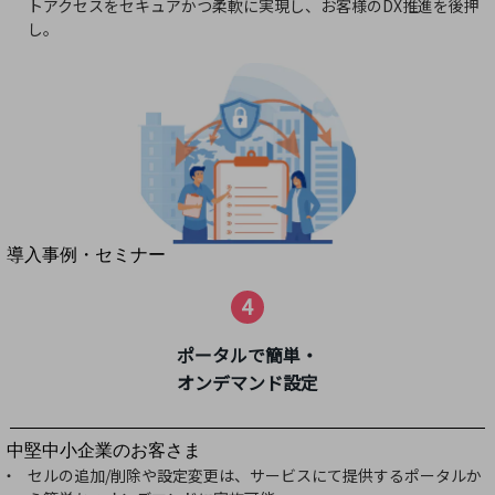
セキュリティ
トアクセスをセキュアかつ柔軟に実現し、お客様のDX推進を後押
し。
運用保守・故障紛失サポート
回線・ネットワーク
お手続き
別ウィンドウで開きます
サービスをご利用中のお客さま
導入事例・セミナー
導入事例TOP
4
最新の導入事例や注目の導入事例をご紹介します
セミナー
ポータルで簡単・
オンデマンド設定
開催・出展する各種セミナー、イベント情報をご紹介します
別ウィンドウで開きます
中堅中小企業のお客さま
NTTドコモビジネスウォッチ
セルの追加/削除や設定変更は、サービスにて提供するポータルか