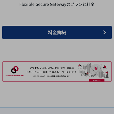
セキュリティ
Flexible Secure Gatewayのプランと料金
その他のお悩みはこちら
業界から見つける
業界から見つけるTOP
料金詳細
製造業
小売・卸売業
運輸業
建設業
地域産業
その他の業界はこちら
ゲーム感覚で見つける
ビジネスお悩み診断
NTTドコモビジネス
オンラインショップ
モバイル・ICTサービスをオンラインで
相談・申し込みができるバーチャルショップ