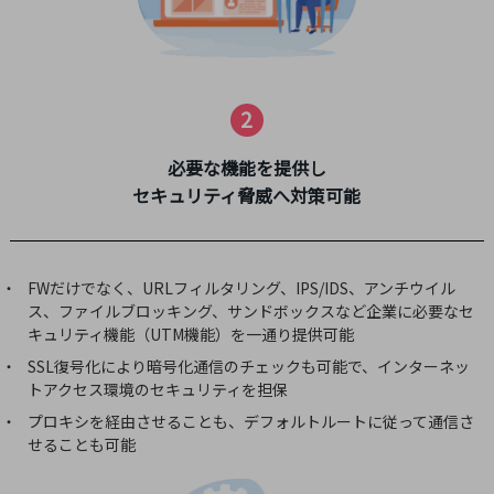
教育
モビリティ
製造・建設業
2
小売業
キーワードで探す
必要な機能を提供し
モバイルTOP
セキュリティ脅威へ対策可能
法人向けスマホ・携帯に関する、
おすすめの機種、料金やサービスをご紹介
製品
FWだけでなく、URLフィルタリング、IPS/IDS、アンチウイル
製品TOP
ス、ファイルブロッキング、サンドボックスなど企業に必要なセ
ビジネス向けスマートフォン
キュリティ機能（UTM機能）を一通り提供可能
SSL復号化により暗号化通信のチェックも可能で、インターネッ
タフネススマートフォン
トアクセス環境のセキュリティを担保
データ通信製品
プロキシを経由させることも、デフォルトルートに従って通信さ
せることも可能
ドコモケータイ
5G対応ホームルーター