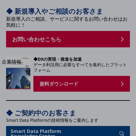
法人向けモバイルトップ
◆ 新規導入やご相談のお客さま
はじめての方へ
サービス・商品を探す
新規導入のご相談、サービスに関するお問い合わせはお
新規会員登録/ログインはこちら
気軽に！
100回線以上のお問い合わせ・お見積りはこちら
お問い合わせこちら
◆DXの実現・推進を加速
別ウィンドウで開きます
企業情報
データ利活用に必要なすべてを集約したプラット
企業情報TOP
フォーム
会社案内
会社案内TOP
資料ダウンロード
組織
沿革
◆ ご契約中のお客さま
社長からのご挨拶
Smart Data Platformの技術情報をご案内します
事業拠点
Smart Data Platform