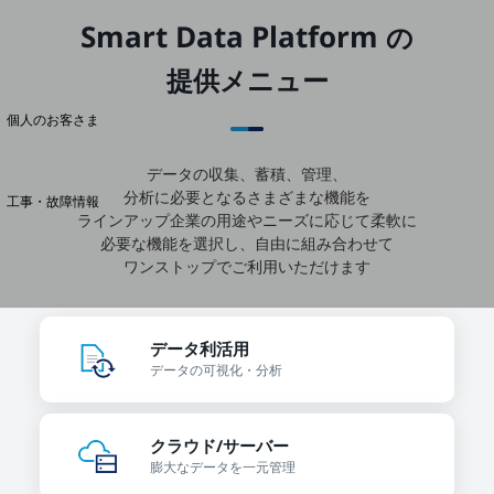
Smart Data Platform
の
料金分析(ご利用料金管理サービス)
提供メニュー
Web明細(My docomo)
個人のお客さま
NTTドコモ
データの収集、蓄積、管理、
OCNなど
分析に必要となるさまざまな機能を
工事・故障情報
ラインアップ
企業の用途やニーズに応じて柔軟に
お客さまサポートサイト
必要な機能を選択し、自由に組み合わせて
SDPFナレッジセンター
ワンストップでご利用いただけます
NTTドコモ 通信障害情報
データ利活用
データの
可視化・分析
クラウド/サーバー
膨大なデータを
一元管理