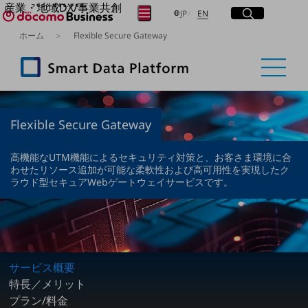
産業・地域DX/事業共創
サイト内検索
開く
日本語
English
メニュー
開く
JP
EN
OPEN HUB for Plural Futures
ホーム
Flexible Secure Gateway
自律・分散・協調型社会の実現を目指し、
フリーワードを入力して探す
「社会可能性」を探究・実装する事業共創エコシステムです。
OPEN HUB for Plural Futuresとは
イベント/ウェビナー
検索する
記事コンテンツ
プレイヤー(カタリスト/パートナー企業)
事例
Flexible Secure Gateway
Smart World
フリーワードでNTTドコモビジネスの
取り組みを検索
高機能なUTM機能によるセキュリティ対策と、お客さま環境に合
産業・地域DXプラットフォーマーとして
わせたリソース追加が可能な柔軟性および高可用性を実現したク
企業と地域が持続成長する社会を目指します
ラウド型セキュアWebゲートウェイサービスです。
Smart City
Smart Education
Smart Healthcare
Smart Industry
Smart Mobility
Smart Worksite
生成AI(Generative AI)
サービス概要
地域の取り組み
特長／メリット
プラン/料金
地域社会を支える皆さまと地域課題の解決や