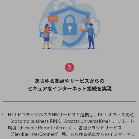
通信モジュール製品
衛星携帯電話
IOT完了済みメーカーブランド製品
料金
料金TOP
ドコモBiz データ無制限 ドコモ MAX ドコモ mini ドコモBiz かけ放題
3
ケータイプラン
あらゆる拠点やサービスからの
5Gデータプラス
セキュアなインターネット接続を実現
データプラス
IoT向け回線料金
NTTドコモビジネスのNWサービスと連携し、DC・オフィス拠点
home5Gプラン
（docomo business RINK、Arcstar UniversalOne）、リモート
モバイルサービス
環境（Flexible Remote Access）、各種クラウドサービス
端末の一元管理
（Flexible InterConnect）等、あらゆる拠点からのインターネッ