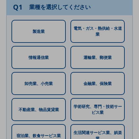
ダイバーシティ
Q1
業種を選択してください
経営情報
経営情報TOP
業績
電気・ガス・熱供給・水道
製造業
業
決算公告
電子公告
情報通信業
運輸業、郵便業
基礎的電気通信役務損益明細表
採用情報
採用情報TOP
卸売業、小売業
金融業、保険業
新卒採用
経験者採用
学術研究、専門・技術サー
障がい者採用
不動産業、物品賃貸業
ビス業
人材育成制度
広告・協賛
生活関連サービス業、娯楽
広告
宿泊業、飲食サービス業
業