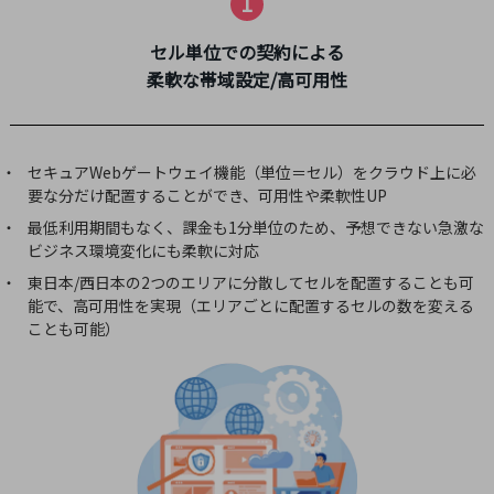
1
職場環境整備
セル単位での契約による
地域共創・地方創生
柔軟な帯域設定/高可用性
セキュリティ対策
遠隔監視
セキュアWebゲートウェイ機能（単位＝セル）をクラウド上に必
顧客体験（CX）改善
要な分だけ配置することができ、可用性や柔軟性UP
自動化・省電化
最低利用期間もなく、課金も1分単位のため、予想できない急激な
ビジネス環境変化にも柔軟に対応
人材不足解消
東日本/西日本の2つのエリアに分散してセルを配置することも可
業種・業態で探す
能で、高可用性を実現（エリアごとに配置するセルの数を変える
業種・業態で探すTOP
ことも可能）
自治体
一次産業
医療・介護
観光