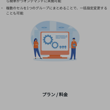
ら簡単かつオンデマンドに実施可能
ビジネスお役立ち情報
複数のセルを1つのグループにまとめることで、一括設定変更する
旬な話題やお役立ち資料などDXの課題を
ことも可能
解決するヒントをお届けする記事サイト
新着記事
お役立ち資料ダウンロード
トレンド記事特集
IT用語集
中堅中小企業向け
サービス・ソリューション
課題やニーズに合ったサービスをご紹介し、
中堅中小企業のビジネスをサポート！
お悩みから見つける
お悩みから見つけるTOP
ネットワーク
モバイル・音声
プラン / 料金
バックオフィス
リモート・ハイブリッドワーク