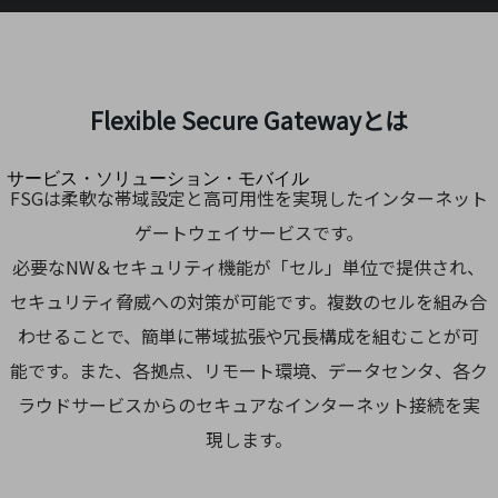
地域経済のさらなる活性化に取り組みます
自治体・地域社会との共創
LGPF(Local Government Platform)
別ウィンドウで開きます
Flexible Secure Gatewayとは
サービス・ソリューション・モバイル
FSGは柔軟な帯域設定と高可用性を実現したインターネット
サービス・ソリューションTOP
ゲートウェイサービスです。
DXに関する課題を解決する
サービス・ソリューションをご紹介
必要なNW＆セキュリティ機能が「セル」単位で提供され、
カテゴリーで探す
セキュリティ脅威への対策が可能です。複数のセルを組み合
カテゴリーで探すTOP
わせることで、簡単に帯域拡張や冗長構成を組むことが可
ネットワーク・モバイル
能です。また、各拠点、リモート環境、データセンタ、各ク
クラウド・データセンター
ラウドサービスからのセキュアなインターネット接続を実
電話・映像コミュニケーション
現します。
セキュリティ