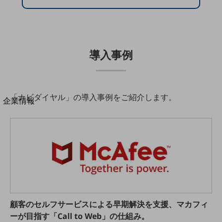
法人向けモバイルトップ
はじめての方へ
サービス・商品を探す
新規会員登録/ログインはこちら
100回線以上のお問い合わせ・お見積りはこちら
導入事例
「ナビダイヤル」の導入事例をご紹介します。
別ウィンドウで開きます
企業情報
企業情報TOP
会社案内
会社案内TOP
組織
沿革
社長からのご挨拶
顧客のセルフサービスによる早期解決を支援、マカフィ
事業拠点
ーが目指す「Call to Web」の仕組み。