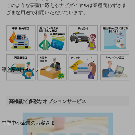
セキュリティ
このような要望に応えるナビダイヤルは業種問わずさま
運用保守・故障紛失サポート
ざまな用途で利用いただいています。
回線・ネットワーク
お手続き
別ウィンドウで開きます
サービスをご利用中のお客さま
導入事例・セミナー
導入事例TOP
最新の導入事例や注目の導入事例をご紹介します
セミナー
高機能で多彩なオプションサービス
開催・出展する各種セミナー、イベント情報をご紹介します
別ウィンドウで開きます
中堅中小企業のお客さま
NTTドコモビジネスウォッチ