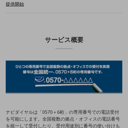
提供開始
職場環境整備
地域共創・地方創生
セキュリティ対策
遠隔監視
サービス概要
顧客体験（CX）改善
自動化・省電化
人材不足解消
業種・業態で探す
業種・業態で探すTOP
自治体
一次産業
医療・介護
ナビダイヤルは「0570＋6桁」の専用番号での電話受付
を可能にします。全国複数の拠点・オフィスの電話番号
観光
を統一して受付したり、受付用途別に番号の使い分けも