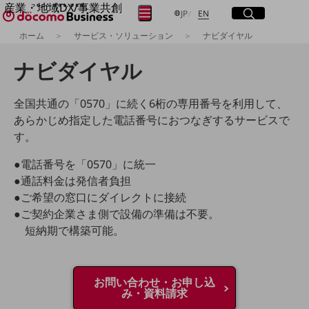
産業・地域DX/事業共創
サイト内検索
開く
日本語
English
メニュー
開く
JP
EN
OPEN HUB for Plural Futures
ホーム
サービス・ソリューション
ナビダイヤル
自律・分散・協調型社会の実現を目指し、
フリーワードを入力して探す
「社会可能性」を探究・実装する事業共創エコシステムです。
ナビダイヤル
OPEN HUB for Plural Futuresとは
イベント/ウェビナー
検索する
記事コンテンツ
全国共通の「0570」に続く6桁の専用番号を利用して、
プレイヤー(カタリスト/パートナー企業)
あらかじめ指定した電話番号におつなぎするサービスで
事例
す。
Smart World
フリーワードでNTTドコモビジネスの
取り組みを検索
産業・地域DXプラットフォーマーとして
●電話番号を「0570」に統一
企業と地域が持続成長する社会を目指します
●通話料金は発信者負担
Smart City
●ご希望の窓口にダイレクトに接続
Smart Education
Smart Healthcare
●ご契約企業さま側で設備の準備は不要。
Smart Industry
短納期で構築可能。
Smart Mobility
Smart Worksite
生成AI(Generative AI)
地域の取り組み
お問い合わせ・お申し込
み・資料請求
地域社会を支える皆さまと地域課題の解決や