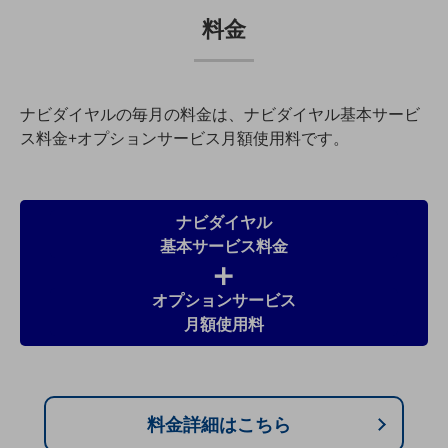
ダイバーシティ
料金
経営情報
経営情報TOP
業績
ナビダイヤルの毎月の料金は、ナビダイヤル基本サービ
決算公告
ス料金+オプションサービス月額使用料です。
電子公告
基礎的電気通信役務損益明細表
採用情報
ナビダイヤル
採用情報TOP
基本サービス料金
新卒採用
オプションサービス
経験者採用
月額使用料
障がい者採用
人材育成制度
広告・協賛
料金詳細はこちら
広告