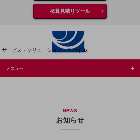
地域経済のさらなる活性化に取り組みます
自治体・地域社会との共創
概算見積りツール
LGPF(Local Government Platform)
別ウィンドウで開きます
サービス・ソリューション・モバイル
サービス・ソリューションTOP
DXに関する課題を解決する
メニュー
サービス・ソリューションをご紹介
カテゴリーで探す
カテゴリーで探すTOP
ネットワーク・モバイル
クラウド・データセンター
NEWS
お知らせ
電話・映像コミュニケーション
セキュリティ