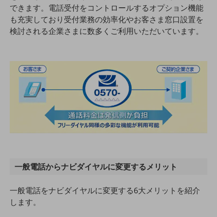
教育
できます。電話受付をコントロールするオプション機能
も充実しており受付業務の効率化やお客さま窓口設置を
モビリティ
検討される企業さまに数多くご利用いただいています。
製造・建設業
小売業
キーワードで探す
モバイルTOP
法人向けスマホ・携帯に関する、
おすすめの機種、料金やサービスをご紹介
製品
製品TOP
ビジネス向けスマートフォン
タフネススマートフォン
一般電話からナビダイヤルに変更するメリット
データ通信製品
一般電話をナビダイヤルに変更する6大メリットを紹介
ドコモケータイ
します。
5G対応ホームルーター