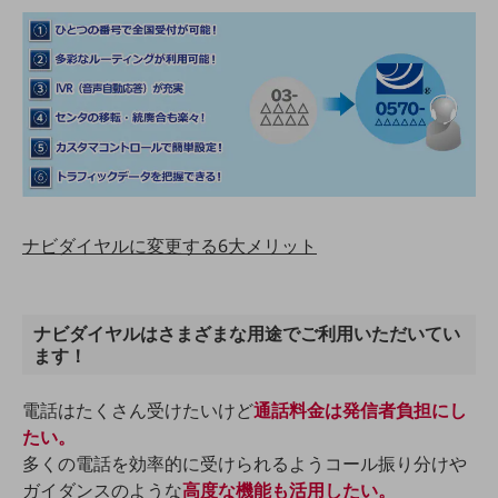
通信モジュール製品
衛星携帯電話
IOT完了済みメーカーブランド製品
料金
料金TOP
ドコモBiz データ無制限 ドコモ MAX ドコモ mini ドコモBiz かけ放題
ナビダイヤルに変更する6大メリット
ケータイプラン
5Gデータプラス
データプラス
ナビダイヤルはさまざまな用途でご利用いただいてい
ます！
IoT向け回線料金
電話はたくさん受けたいけど
通話料金は発信者負担にし
home5Gプラン
たい。
モバイルサービス
端末の一元管理
多くの電話を効率的に受けられるようコール振り分けや
ガイダンスのような
高度な機能も活用したい。