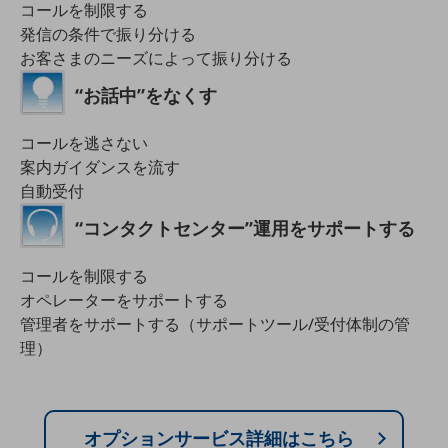
コールを制限する
セキュリティ
発信の条件で振り分ける
その他のお悩みはこちら
お客さまのニーズによって振り分ける
業界から見つける
業界から見つけるTOP
“お話中”をなくす
製造業
コールを逃さない
小売・卸売業
案内ガイダンスを流す
自動受付
運輸業
“コンタクトセンター”運用をサポートする
建設業
地域産業
コールを制限する
オペレーターをサポートする
その他の業界はこちら
管理者をサポートする（サポートツール/受付体制の管
ゲーム感覚で見つける
ビジネスお悩み診断
理）
NTTドコモビジネス
オンラインショップ
モバイル・ICTサービスをオンラインで
オプションサービス詳細はこちら
相談・申し込みができるバーチャルショップ