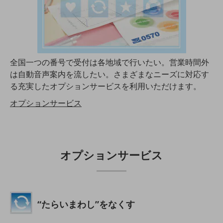
ビジネスお役立ち情報
旬な話題やお役立ち資料などDXの課題を
解決するヒントをお届けする記事サイト
新着記事
お役立ち資料ダウンロード
トレンド記事特集
全国一つの番号で受付は各地域で行いたい。営業時間外
IT用語集
は自動音声案内を流したい。さまざまなニーズに対応す
中堅中小企業向け
る充実したオプションサービスを利用いただけます。
サービス・ソリューション
オプションサービス
課題やニーズに合ったサービスをご紹介し、
中堅中小企業のビジネスをサポート！
お悩みから見つける
お悩みから見つけるTOP
オプションサービス
ネットワーク
モバイル・音声
バックオフィス
“たらいまわし”をなくす
リモート・ハイブリッドワーク