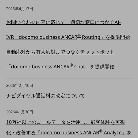
5G
2026年4月17日
IoT
お問い合わせ内容に応じて、適切な窓口につなぐAI-
AI
®
IVR「docomo business ANCAR
Routing」を提供開始
データ利活用
運用管理
自動応対から有人応対までつなぐチャットボット
業務支援・マーケティング
®
「docomo business ANCAR
Chat」を提供開始
災害対策・BCP
課題・ニーズで探す
課題・ニーズで探すTOP
2026年2月10日
ナビダイヤル通話料の改定について
コミュニケーション・情報共有
マーケティング
2026年1月30日
業務効率化
10万社以上のコールデータを活用し、顧客体験を可視
災害対策
®
化・改善する「docomo business ANCAR
Analyze」を