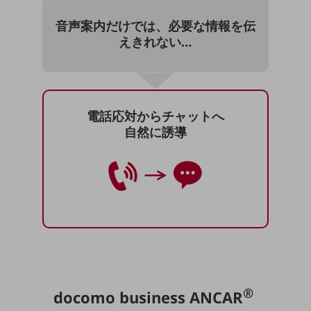
職場環境整備
音声案内だけでは、
必要な情報を伝
地域共創・地方創生
えきれない…
セキュリティ対策
遠隔監視
顧客体験（CX）改善
電話応対からチャットへ
自然に誘導
自動化・省電化
人材不足解消
業種・業態で探す
業種・業態で探すTOP
自治体
一次産業
医療・介護
®
docomo business ANCAR
観光