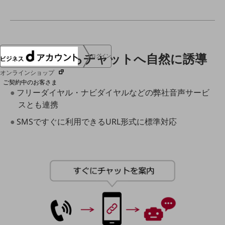
協賛
NTTドコモグループ
電話応対からチャットへ自然に誘導
ログイン
オンラインショップ
ご契約中のお客さま
●フリーダイヤル・ナビダイヤルなどの弊社音声サービ
スとも連携
サービス別サポート情報
●SMSですぐに利用できるURL形式に標準対応
ご契約中サービスの一元管理
Web明細(ビリングステーション)