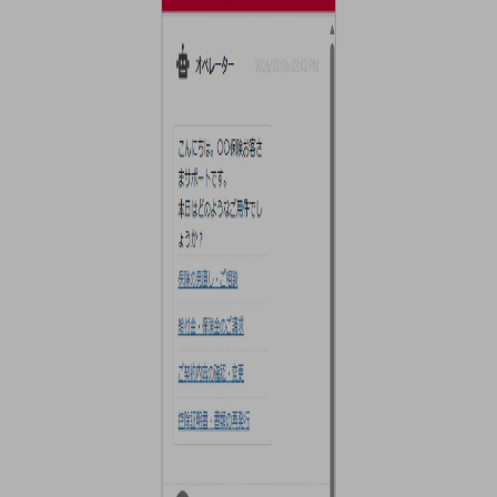
通信モジュール製品
衛星携帯電話
IOT完了済みメーカーブランド製品
料金
料金TOP
ドコモBiz データ無制限 ドコモ MAX ドコモ mini ドコモBiz かけ放題
ケータイプラン
5Gデータプラス
データプラス
IoT向け回線料金
home5Gプラン
モバイルサービス
端末の一元管理