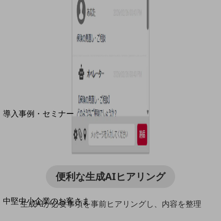
セキュリティ
運用保守・故障紛失サポート
回線・ネットワーク
お手続き
別ウィンドウで開きます
サービスをご利用中のお客さま
導入事例・セミナー
導入事例TOP
最新の導入事例や注目の導入事例をご紹介します
セミナー
開催・出展する各種セミナー、イベント情報をご紹介します
便利な生成AIヒアリング
別ウィンドウで開きます
中堅中小企業のお客さま
生成AIが必要事項を事前ヒアリングし、内容を整理
NTTドコモビジネスウォッチ