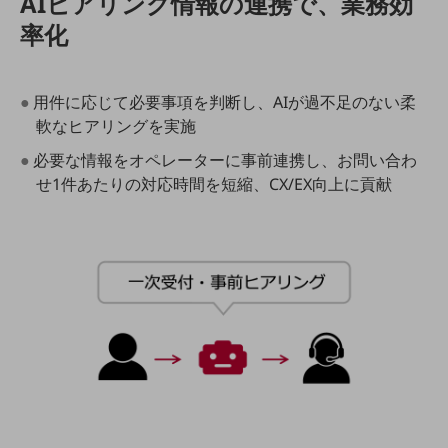
AIヒアリング情報の連携で、業務効
ダイバーシティ
率化
経営情報
経営情報TOP
業績
●用件に応じて必要事項を判断し、AIが過不足のない柔
軟なヒアリングを実施
決算公告
●必要な情報をオペレーターに事前連携し、お問い合わ
電子公告
せ1件あたりの対応時間を短縮、CX/EX向上に貢献
基礎的電気通信役務損益明細表
採用情報
採用情報TOP
新卒採用
経験者採用
障がい者採用
人材育成制度
広告・協賛
広告