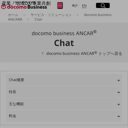
産業・地域DX/事業共創
サイト内検索
開く
日本語
English
メニュー
開く
JP
EN
OPEN HUB for Plural Futures
ホーム
サービス・ソリューション
docomo business
自律・分散・協調型社会の実現を目指し、
ANCAR®
Chat
フリーワードを入力して探す
「社会可能性」を探究・実装する事業共創エコシステムです。
OPEN HUB for Plural Futuresとは
®
docomo business ANCAR
イベント/ウェビナー
Chat
検索する
記事コンテンツ
プレイヤー(カタリスト/パートナー企業)
事例
®
docomo business ANCAR
トップへ戻る
Smart World
フリーワードでNTTドコモビジネスの
取り組みを検索
産業・地域DXプラットフォーマーとして
企業と地域が持続成長する社会を目指します
Smart City
Chat概要
Smart Education
Smart Healthcare
特長
Smart Industry
Smart Mobility
Smart Worksite
主な機能
生成AI(Generative AI)
地域の取り組み
料金
地域社会を支える皆さまと地域課題の解決や