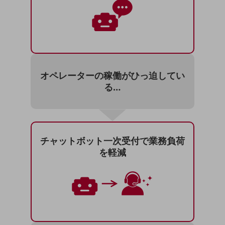
5G
IoT
AI
データ利活用
オペレーターの稼働が
ひっ迫してい
運用管理
る…
業務支援・マーケティング
災害対策・BCP
課題・ニーズで探す
課題・ニーズで探すTOP
チャットボット一次受付で
業務負荷
を軽減
コミュニケーション・情報共有
マーケティング
業務効率化
災害対策