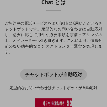
Chat とは
教育
モビリティ
製造・建設業
ご契約中の電話サービスをより便利に活用いただけるチ
ャットボットです。定型的なお問い合わせは自動応対
小売業
し、必要に応じて用件や必要事項を事前ヒアリングの
キーワードで探す
モバイルTOP
上、オペレーターへ引き継ぎます。これにより、情報分
断のない効率的なコンタクトセンター運営を実現しま
法人向けスマホ・携帯に関する、
す。
おすすめの機種、料金やサービスをご紹介
製品
製品TOP
ビジネス向けスマートフォン
チャットボットが自動応対
タフネススマートフォン
定型的なお問い合わせはチャットボットが自動応対
データ通信製品
ドコモケータイ
5G対応ホームルーター