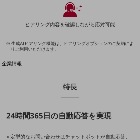
法人向けモバイルトップ
はじめての方へ
サービス・商品を探す
新規会員登録/ログインはこちら
ヒアリング内容を
確認しながら応対可能
100回線以上のお問い合わせ・お見積りはこちら
※ 生成AIヒアリング機能は、ヒアリングオプションのご契約によ
りご利用いただけます。
別ウィンドウで開きます
企業情報
企業情報TOP
会社案内
会社案内TOP
特長
組織
沿革
24時間365日の自動応答を実現
社長からのご挨拶
事業拠点
●定型的なお問い合わせはチャットボットが自動応答、