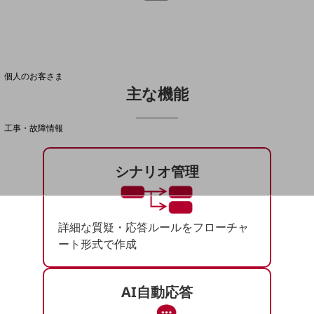
料金分析(ご利用料金管理サービス)
Web明細(My docomo)
個人のお客さま
主な機能
NTTドコモ
OCNなど
工事・故障情報
お客さまサポートサイト
SDPFナレッジセンター
シナリオ管理
NTTドコモ 通信障害情報
詳細な質疑・応答ルールをフローチャ
ート形式で作成
AI自動応答