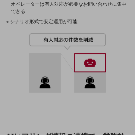
グループ会社
オペレーターは有人対応が必要なお問い合わせに集中
できる
会社案内パンフレット
ニュースルーム
●シナリオ形式で安定運用が可能
ニュースルームTOP
ニュースリリース
地域からの発表
重要なお知らせ
お知らせ
社外からの評価実績
サステナビリティ
サステナビリティTOP
NTTドコモビジネスグループのサステナビリティ
サステナビリティ基本方針
サステナビリティレポート