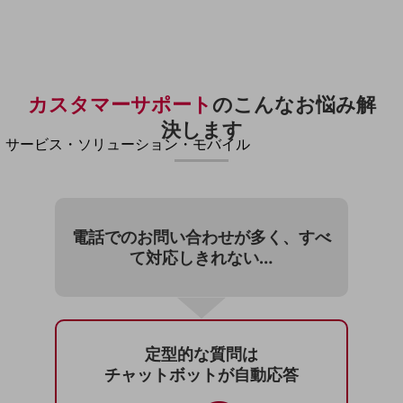
地域経済のさらなる活性化に取り組みます
自治体・地域社会との共創
LGPF(Local Government Platform)
別ウィンドウで開きます
カスタマーサポート
の
こんなお悩み解
決します
サービス・ソリューション・モバイル
サービス・ソリューションTOP
DXに関する課題を解決する
サービス・ソリューションをご紹介
カテゴリーで探す
電話でのお問い合わせが多く、
すべ
カテゴリーで探すTOP
て対応しきれない…
ネットワーク・モバイル
クラウド・データセンター
電話・映像コミュニケーション
定型的な質問は
チャットボットが自動応答
セキュリティ