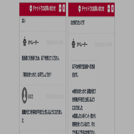
ビジネスお役立ち情報
旬な話題やお役立ち資料などDXの課題を
解決するヒントをお届けする記事サイト
新着記事
お役立ち資料ダウンロード
トレンド記事特集
IT用語集
中堅中小企業向け
サービス・ソリューション
課題やニーズに合ったサービスをご紹介し、
中堅中小企業のビジネスをサポート！
お悩みから見つける
お悩みから見つけるTOP
ネットワーク
モバイル・音声
バックオフィス
リモート・ハイブリッドワーク