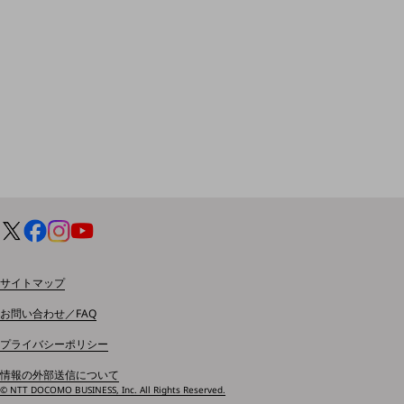
マーケティング
業務効率化
災害対策
職場環境整備
地域共創・地方創生
セキュリティ対策
遠隔監視
顧客体験（CX）改善
自動化・省電化
サイトマップ
人材不足解消
お問い合わせ／FAQ
業種・業態で探す
業種・業態で探すTOP
プライバシーポリシー
自治体
情報の外部送信について
© NTT DOCOMO BUSINESS, Inc. All Rights Reserved.