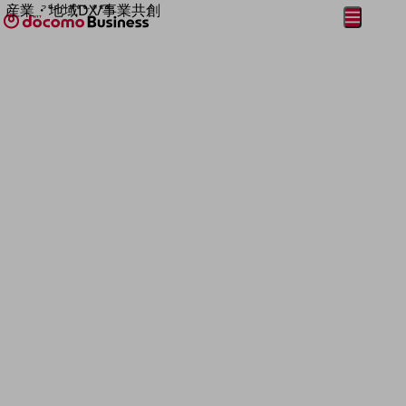
産業・地域DX/事業共創
メニュー
開く
OPEN HUB for Plural Futures
自律・分散・協調型社会の実現を目指し、
フリーワードを入力して探す
「社会可能性」を探究・実装する事業共創エコシステムです。
OPEN HUB for Plural Futuresとは
イベント/ウェビナー
記事コンテンツ
プレイヤー(カタリスト/パートナー企業)
事例
Smart World
フリーワードでNTTドコモビジネスの
取り組みを検索
産業・地域DXプラットフォーマーとして
企業と地域が持続成長する社会を目指します
Smart City
Smart Education
Smart Healthcare
Smart Industry
Smart Mobility
Smart Worksite
生成AI(Generative AI)
地域の取り組み
地域社会を支える皆さまと地域課題の解決や