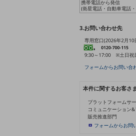
クラウド・データセンター
携帯電話から発信
(衛星電話・自動車電話・
電話・映像コミュニケーション
セキュリティ
3.お問い合わせ先
5G
専用窓口(2026年2月10
IoT
0120-700-115
9:30～17:00 ※土
AI
フォームからお問い合
データ利活用
運用管理
本件に関するお客さ
業務支援・マーケティング
プラットフォームサ
災害対策・BCP
課題・ニーズで探す
コミュニケーション&
課題・ニーズで探すTOP
販売推進部門
フォームからお問
コミュニケーション・情報共有