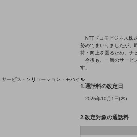
地域経済のさらなる活性化に取り組みます
自治体・地域社会との共創
LGPF(Local Government Platform)
NTTドコモビジネス株
努めてまいりましたが、
別ウィンドウで開きます
持・向上を図るため、ナ
今後も、一層のサービ
す。
サービス・ソリューション・モバイル
1.通話料の改定日
サービス・ソリューションTOP
DXに関する課題を解決する
2026年10月1日(木)
サービス・ソリューションをご紹介
カテゴリーで探す
カテゴリーで探すTOP
2.改定対象の通話料
ネットワーク・モバイル