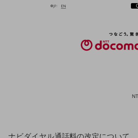
サ
開
日本語
English
JP
EN
検索する
N
ナビダイヤル通話料の改定について