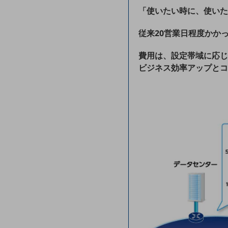
「使いたい時に、使いた
データ通信製品
ドコモケータイ
従来20営業日程度かか
5G対応ホームルーター
費用は、設定帯域に応じ
ビジネス効率アップとコ
通信モジュール製品
衛星携帯電話
IOT完了済みメーカーブランド製品
料金
料金TOP
ドコモBiz データ無制限 ドコモ MAX ドコモ mini ドコモBiz かけ放題
ケータイプラン
5Gデータプラス
データプラス
IoT向け回線料金