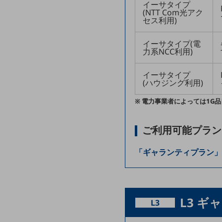
一次産業
イーサタイプ
(NTT Com光アク
セス利用)
医療・介護
観光
イーサタイプ(電
力系NCC利用)
教育
イーサタイプ
モビリティ
(ハウジング利用)
製造・建設業
※ 電力事業者によっては1G
小売業
キーワードで探す
ご利用可能プラン
モバイルTOP
法人向けスマホ・携帯に関する、
「ギャランティプラン」
おすすめの機種、料金やサービスをご紹介
製品
製品TOP
ビジネス向けスマートフォン
L3 
L3
タフネススマートフォン