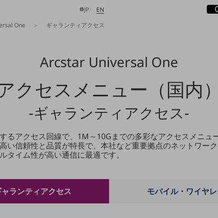
サ
開
日本語
English
JP
EN
rsal One
ギャランティアクセス
Arcstar Universal One
検索する
アクセスメニュー（国内
-ギャランティアクセス-
するアクセス回線で、1M～10Gまでの多彩なアクセスメニュ
高い信頼性と品質が特長で、本社など重要拠点のネットワーク
ルタイム性が高い通信に最適です。
ギャランティアクセス
モバイル・ワイヤレ