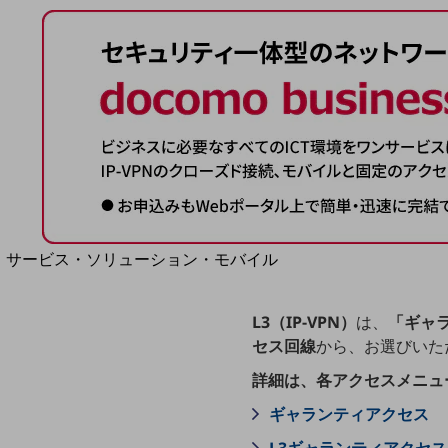
地域経済のさらなる活性化に取り組みます
自治体・地域社会との共創
LGPF(Local Government Platform)
別ウィンドウで開きます
サービス・ソリューション・モバイル
サービス・ソリューションTOP
DXに関する課題を解決する
L3（IP-VPN）
は、
「ギャ
サービス・ソリューションをご紹介
セス回線
から、お選びいた
カテゴリーで探す
カテゴリーで探すTOP
詳細は、各アクセスメニュ
ギャランティアクセス
ネットワーク・モバイル