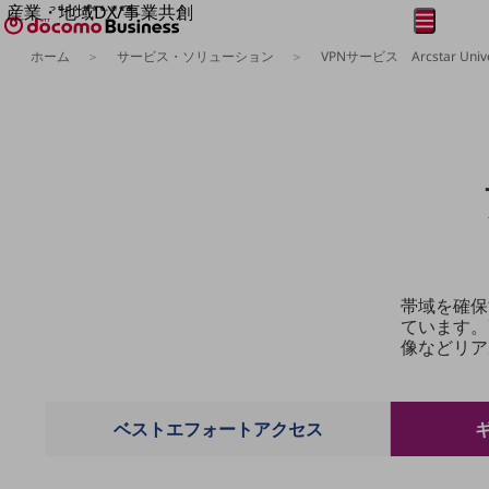
産業・地域DX/事業共創
メニュー
開く
OPEN HUB for Plural Futures
ホーム
サービス・ソリューション
VPNサービス Arcstar Unive
自律・分散・協調型社会の実現を目指し、
フリーワードを入力して探す
「社会可能性」を探究・実装する事業共創エコシステムです。
OPEN HUB for Plural Futuresとは
イベント/ウェビナー
記事コンテンツ
プレイヤー(カタリスト/パートナー企業)
事例
Smart World
フリーワードでNTTドコモビジネスの
取り組みを検索
産業・地域DXプラットフォーマーとして
企業と地域が持続成長する社会を目指します
Smart City
帯域を確保
Smart Education
ています。
Smart Healthcare
像などリア
Smart Industry
Smart Mobility
Smart Worksite
生成AI(Generative AI)
ベストエフォートアクセス
地域の取り組み
地域社会を支える皆さまと地域課題の解決や