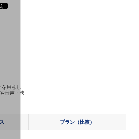
イト内検索
く
）
ーを用意し
や音声・映
ス
プラン（比較）