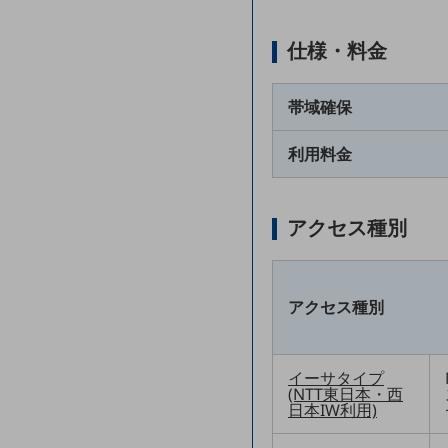
マーケティング
業務効率化
仕様・料金
災害対策
帯域確保
職場環境整備
地域共創・地方創生
利用料金
セキュリティ対策
アクセス種別
遠隔監視
顧客体験（CX）改善
自動化・省電化
アクセス種別
人材不足解消
業種・業態で探す
イーサタイプ
業種・業態で探すTOP
(NTT東日本・西
日本IW利用)
自治体