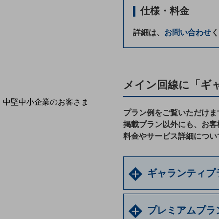
導入事例TOP
仕様・料金
最新の導入事例や注目の導入事例をご紹介します
セミナー
詳細は、
お問い合わせ
く
開催・出展する各種セミナー、イベント情報をご紹介します
メイン回線に「ギ
中堅中小企業のお客さま
プラン例をご覧いただけま
NTTドコモビジネスウォッチ
掲載プラン以外にも、お客
ビジネスお役立ち情報
料金やサービス詳細につい
旬な話題やお役立ち資料などDXの課題を
解決するヒントをお届けする記事サイト
新着記事
お役立ち資料ダウンロード
ギャランティプ
トレンド記事特集
IT用語集
中堅中小企業向け
サービス・ソリューション
プレミアムプラ