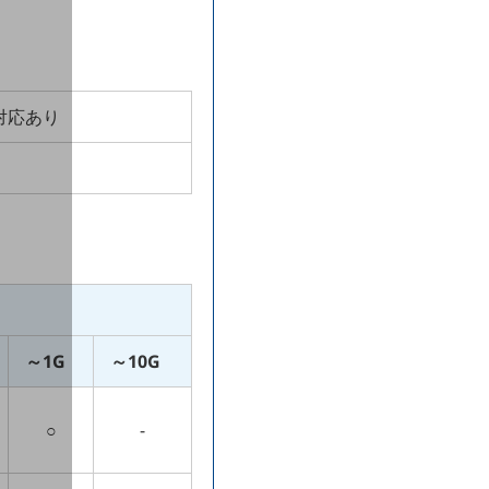
対応あり
～1G
～10G
○
-