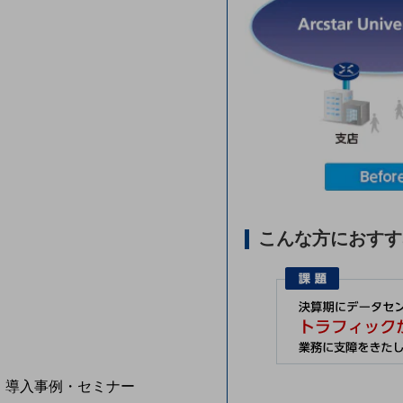
home5Gプラン
モバイルサービス
端末の一元管理
セキュリティ
運用保守・故障紛失サポート
回線・ネットワーク
お手続き
こんな方におすす
別ウィンドウで開きます
サービスをご利用中のお客さま
導入事例・セミナー