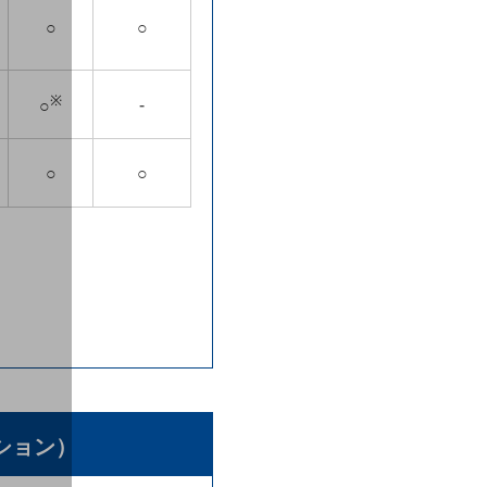
○
○
※
-
○
○
○
ション）