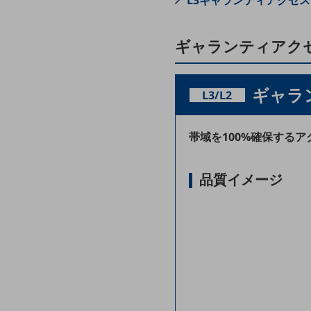
L3ギャランティアクセ
クラウド・データセンター
電話・映像コミュニケーション
ギャランティアク
セキュリティ
5G
ギャラ
L3/L2
IoT
AI
帯域を100%確保する
データ利活用
品質イメージ
運用管理
業務支援・マーケティング
災害対策・BCP
課題・ニーズで探す
課題・ニーズで探すTOP
コミュニケーション・情報共有