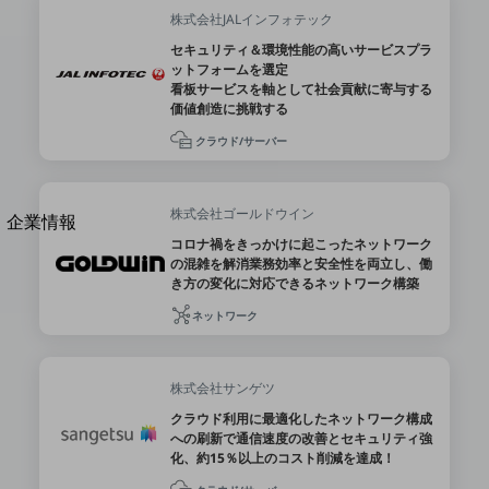
法人向けモバイルトップ
株式会社JALインフォテック
はじめての方へ
セキュリティ＆環境性能の高いサービスプラ
サービス・商品を探す
ットフォームを選定
新規会員登録/ログインはこちら
看板サービスを軸として社会貢献に寄与する
100回線以上のお問い合わせ・お見積りはこちら
価値創造に挑戦する
クラウド/サーバー
株式会社ゴールドウイン
別ウィンドウで開きます
企業情報
コロナ禍をきっかけに起こったネットワーク
企業情報TOP
の混雑を解消業務効率と安全性を両立し、働
会社案内
き方の変化に対応できるネットワーク構築
会社案内TOP
ネットワーク
組織
沿革
株式会社サンゲツ
社長からのご挨拶
クラウド利用に最適化したネットワーク構成
への刷新で通信速度の改善とセキュリティ強
事業拠点
化、約15％以上のコスト削減を達成！