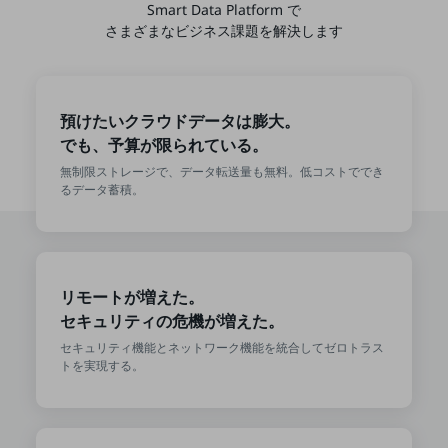
Smart Data Platform で
教育
さまざまなビジネス課題を解決します
モビリティ
製造・建設業
預けたいクラウドデータは膨大。
小売業
でも、予算が限られている。
キーワードで探す
モバイルTOP
無制限ストレージで、データ転送量も無料。低コストででき
るデータ蓄積。
法人向けスマホ・携帯に関する、
おすすめの機種、料金やサービスをご紹介
製品
製品TOP
リモートが増えた。
ビジネス向けスマートフォン
セキュリティの危機が増えた。
タフネススマートフォン
セキュリティ機能とネットワーク機能を統合してゼロトラス
トを実現する。
データ通信製品
ドコモケータイ
5G対応ホームルーター