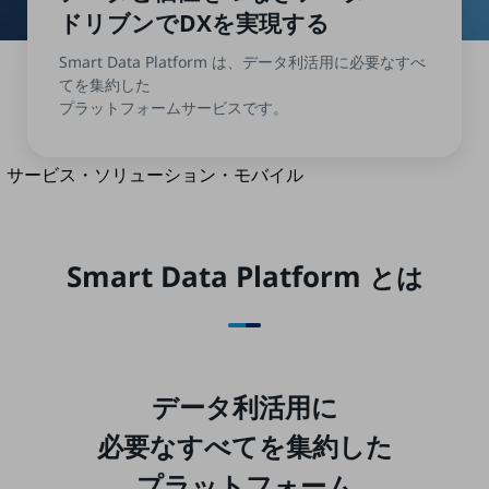
地域経済のさらなる活性化に取り組みます
ドリブンでDXを
実現する
自治体・地域社会との共創
LGPF(Local Government Platform)
Smart Data Platform は、データ利活用に必要なすべ
てを集約した
プラットフォームサービスです。
別ウィンドウで開きます
サービス・ソリューション・モバイル
サービス・ソリューションTOP
DXに関する課題を解決する
サービス・ソリューションをご紹介
Smart Data Platform
とは
カテゴリーで探す
カテゴリーで探すTOP
ネットワーク・モバイル
クラウド・データセンター
データ利活用に
電話・映像コミュニケーション
必要なすべてを集約した
セキュリティ
プラットフォーム