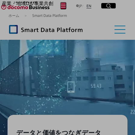
産業・地域DX/事業共創
サイト内検索
開く
日本語
English
メニュー
開く
JP
EN
OPEN HUB for Plural Futures
ホーム
Smart Data Platform
自律・分散・協調型社会の実現を目指し、
フリーワードを入力して探す
「社会可能性」を探究・実装する事業共創エコシステムです。
OPEN HUB for Plural Futuresとは
イベント/ウェビナー
検索する
記事コンテンツ
プレイヤー(カタリスト/パートナー企業)
事例
Smart World
フリーワードでNTTドコモビジネスの
取り組みを検索
産業・地域DXプラットフォーマーとして
企業と地域が持続成長する社会を目指します
Smart City
Smart Education
Smart Healthcare
Smart Industry
Smart Mobility
Smart Worksite
生成AI(Generative AI)
地域の取り組み
データと価値をつなぎ
データ
地域社会を支える皆さまと地域課題の解決や