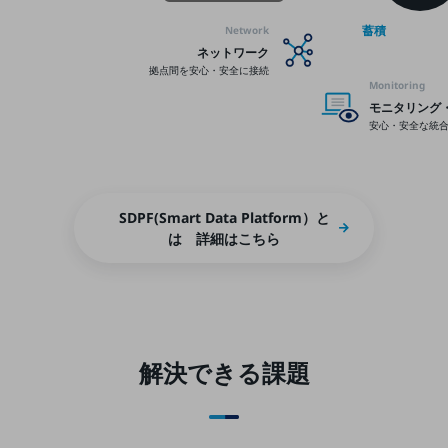
職場環境整備
蓄積
Network
地域共創・地方創生
ネットワーク
拠点間を安心・安全に接続
Monitoring
セキュリティ対策
モニタリング
遠隔監視
安心・安全な統
顧客体験（CX）改善
自動化・省電化
SDPF(Smart Data Platform）と
人材不足解消
は 詳細はこちら
業種・業態で探す
業種・業態で探すTOP
自治体
一次産業
解決できる課題
医療・介護
観光