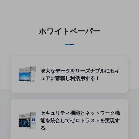
ダイバーシティ
経営情報
経営情報TOP
業績
ホワイトペーパー
決算公告
電子公告
基礎的電気通信役務損益明細表
採用情報
膨大なデータをリーズナブルにセキ
採用情報TOP
ュアに蓄積し利活用する！
新卒採用
経験者採用
障がい者採用
セキュリティ機能とネットワーク機
能を統合してゼロトラストを実現す
人材育成制度
広告・協賛
る。
広告