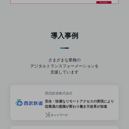
セキュリティ
その他のお悩みはこちら
業界から見つける
業界から見つけるTOP
導入事例
製造業
小売・卸売業
運輸業
さまざまな業種の
デジタルトランスフォーメーションを
建設業
支援しています
地域産業
その他の業界はこちら
西武鉄道株式会社
ゲーム感覚で見つける
ビジネスお悩み診断
安全・快適なリモートアクセスの実現により
NTTドコモビジネス
従業員の意識が変わり働き方改革が加速
オンラインショップ
ネットワーク
モバイル・ICTサービスをオンラインで
相談・申し込みができるバーチャルショップ