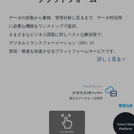
5G
IoT
データの収集から蓄積、管理分析に至るまで、
データ利活用
に必要な機能をワンストップで提供。
AI
さまざまなビジネス課題に対しベストな解決策で、
データ利活用
デジタルトランスフォーメーション（DX）の
運用管理
実現・推進を加速させる
プラットフォームサービスです。
詳しく見る >
業務支援・マーケティング
災害対策・BCP
課題・ニーズで探す
課題・ニーズで探すTOP
Cloud Server
クラウド/サーバー
コミュニケーション・情報共有
膨大なデータを一元管理
マーケティング
管理分析
業務効率化
Smart Dat
災害対策
Platform
scrollable