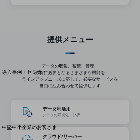
セキュリティ
運用保守・故障紛失サポート
回線・ネットワーク
お手続き
提供メニュー
別ウィンドウで開きます
サービスをご利用中のお客さま
データの収集、蓄積、管理、
導入事例・セミナー
分析に必要となるさまざまな機能を
導入事例TOP
ラインアップ
ニーズに応じて、必要なサービスを
自由に組み合わせて提供します
最新の導入事例や注目の導入事例をご紹介します
セミナー
開催・出展する各種セミナー、イベント情報をご紹介します
データ利活用
データの
可視化・分析
別ウィンドウで開きます
中堅中小企業のお客さま
NTTドコモビジネスウォッチ
クラウド/サーバー