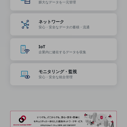
ビジネスお役立ち情報
膨大なデータを
一元管理
旬な話題やお役立ち資料などDXの課題を
解決するヒントをお届けする記事サイト
ネットワーク
新着記事
お役立ち資料ダウンロード
安心・安全なデータの
蓄積・流通
トレンド記事特集
IT用語集
中堅中小企業向け
IoT
サービス・ソリューション
企業内に健在する
データを収集
課題やニーズに合ったサービスをご紹介し、
中堅中小企業のビジネスをサポート！
お悩みから見つける
モニタリング・監視
お悩みから見つけるTOP
安心・安全な
統合管理
ネットワーク
モバイル・音声
バックオフィス
リモート・ハイブリッドワーク