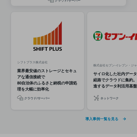
クラウド/サーバー
グループ会社
会社案内パンフレット
ニュースルーム
ニュースルームTOP
ニュースリリース
地域からの発表
重要なお知らせ
シフトプラス株式会社
株式会社セブン-イレブン・ジ
業界最安値のストレージとセキュ
お知らせ
サイロ化した社内データ
アな通信接続で
経路でクラウドに集約。
社外からの評価実績
80自治体のふるさと納税の申請処
進するデータ利活用基盤
サステナビリティ
理を大幅に効率化
サステナビリティTOP
クラウド/サーバー
ネットワーク
NTTドコモビジネスグループのサステナビリティ
サステナビリティ基本方針
導入事例一覧を見る
サステナビリティレポート