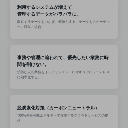
利用するシステムが増えて
通信モジュール製品
管理するデータがバラバラに。
衛星携帯電話
散在するデータをつなぎ、価値とする。データをスピーディ
ーに収集・統合。
IOT完了済みメーカーブランド製品
料金
料金TOP
ドコモBiz データ無制限 ドコモ MAX ドコモ mini ドコモBiz かけ放題
事務や管理に追われて、優先したい業務に時
ケータイプラン
間を割けない。
煩雑な人的業務をインテリジェントにセキュアにシームレス
5Gデータプラス
に効率化する。
データプラス
IoT向け回線料金
home5Gプラン
脱炭素化対策（カーボンニュートラル）
モバイルサービス
100%再生可能エネルギーで稼働するクラウドサービスの提
端末の一元管理
供