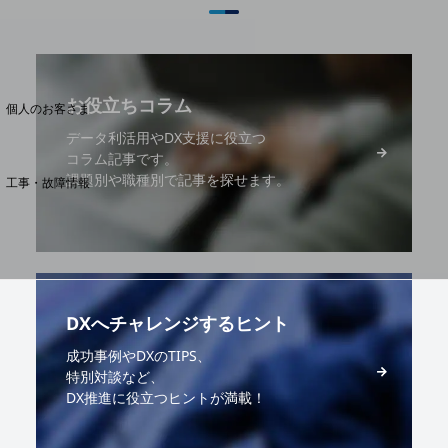
料金分析(ご利用料金管理サービス)
Web明細(My docomo)
お役立ちコラム
個人のお客さま
NTTドコモ
データ利活用やDX支援に役立つ
コラム記事です。
OCNなど
課題別や職種別で記事を探せます。
工事・故障情報
お客さまサポートサイト
SDPFナレッジセンター
NTTドコモ 通信障害情報
DXへチャレンジするヒント
成功事例やDXのTIPS、
特別対談など、
DX推進に役立つヒントが満載！