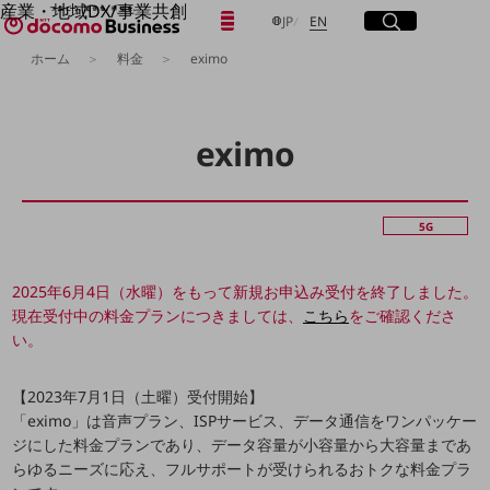
産業・地域DX/事業共創
日本語
English
メニュー
開く
サイト内検索
開く
JP
EN
OPEN HUB for Plural Futures
ホーム
料金
eximo
自律・分散・協調型社会の実現を目指し、
「社会可能性」を探究・実装する事業共創エコシステムです。
フリーワードを入力して探す
OPEN HUB for Plural Futuresとは
イベント/ウェビナー
eximo
記事コンテンツ
検索する
プレイヤー(カタリスト/パートナー企業)
事例
Smart World
フリーワードでNTTドコモビジネスの
5G
取り組みを検索
産業・地域DXプラットフォーマーとして
企業と地域が持続成長する社会を目指します
2025年6月4日（水曜）をもって新規お申込み受付を終了しました。
Smart City
Smart Education
現在受付中の料金プランにつきましては、
こちら
をご確認くださ
Smart Healthcare
い。
Smart Industry
Smart Mobility
Smart Worksite
【2023年7月1日（土曜）受付開始】
生成AI(Generative AI)
「eximo」は音声プラン、ISPサービス、データ通信をワンパッケー
地域の取り組み
ジにした料金プランであり、データ容量が小容量から大容量まであ
らゆるニーズに応え、フルサポートが受けられるおトクな料金プラ
地域社会を支える皆さまと地域課題の解決や