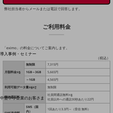
運用保守・故障紛失サポート
弊社担当者からメールまたは電話で回答します。
回線・ネットワーク
お手続き
ご利用料金
「eximo」の料金についてご案内します。
別ウィンドウで開きます
サービスをご利用中のお客さま
導入事例・セミナー
（税込）
導入事例TOP
無制限
7,315円
最新の導入事例や注目の導入事例をご紹介します
月額料金
1GB～3GB
5,665円
※
5
セミナー
～1GB
4,565円
開催・出展する各種セミナー、イベント情報をご紹介します
利用可能データ量
無制限
※
6
※
7
社員間通話無料
※
8
国内通話料
中堅中小企業のお客さま
別ウィンドウで開きます
社員以外への通話30秒あたり22円
NTTドコモビジネスウォッチ
SMS（国
ビジネスお役立ち情報
1回あたり3.3円～（受信 無料）
内）
SMS送信料