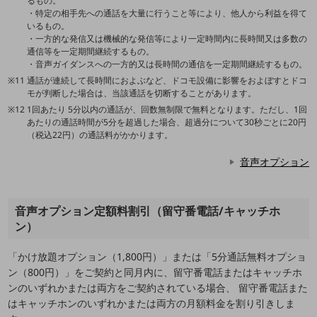
るもの。
会社案内パンフレット
・特定の相手先への通話を大量に行うこと等により、他人から利益を得て
ニュースルーム
いるもの。
ニュースルームTOP
・一方的な発信又は機械的な発信等により一定時間内に長時間又は多数の
通信等を一定期間継続するもの。
ニュースリリース
・音声ガイダンスへの一方的又は長時間の通信を一定期間継続するもの。
通話が連続して長時間におよぶなど、ドコモ設備に影響をおよぼすとドコ
地域からの発表
モが判断した場合は、当該通話を切断することがあります。
1回あたり 5分以内の通話が、回数無制限で無料となります。ただし、1回
重要なお知らせ
あたりの通話時間が5分を超過した場合、超過分について30秒ごとに20円
（税込22円）の通話料がかかります。
お知らせ
音声オプション
社外からの評価実績
サステナビリティ
サステナビリティTOP
音声オプション定額料割引（留守番電話/キャッチホ
NTTドコモビジネスグループのサステナビリティ
ン）
サステナビリティ基本方針
「かけ放題オプション（1,800円）」または「5分通話無料オプショ
ン（800円）」をご契約と同月内に、留守番電話またはキャッチホ
サステナビリティレポート
ンのいずれかまたは両方をご契約されている場合、 留守番電話また
ダイバーシティ
はキャッチホンのいずれかまたは両方の月額料金を割り引きしま
経営情報