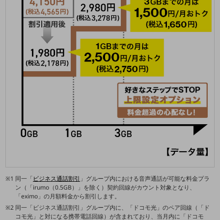
職場環境整備
地域共創・地方創生
セキュリティ対策
遠隔監視
顧客体験（CX）改善
自動化・省電化
人材不足解消
業種・業態で探す
業種・業態で探すTOP
自治体
一次産業
同一「
ビジネス通話割引
」グループ内における音声通話が可能な料金プラ
医療・介護
ン（「irumo（0.5GB）」を除く）契約回線がカウント対象となり、
「eximo」の月額料金から割引します。
観光
同一「ビジネス通話割引」グループ内に、「ドコモ光」のペア回線（「ド
コモ光」と対になる携帯電話回線）が含まれており、当月内に「ドコモ