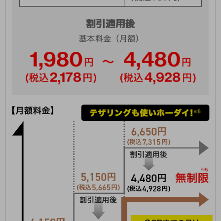
5G
IoT
AI
データ利活用
運用管理
業務支援・マーケティング
災害対策・BCP
課題・ニーズで探す
課題・ニーズで探すTOP
コミュニケーション・情報共有
マーケティング
業務効率化
災害対策