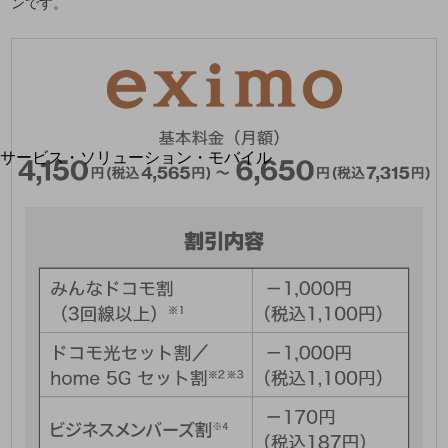
ンです。
地域経済のさらなる活性化に取り組みます
自治体・地域社会との共創
LGPF(Local Government Platform)
別ウィンドウで開きます
サービス・ソリューション・モバイル
サービス・ソリューションTOP
DXに関する課題を解決する
サービス・ソリューションをご紹介
カテゴリーで探す
カテゴリーで探すTOP
ネットワーク・モバイル
クラウド・データセンター
電話・映像コミュニケーション
セキュリティ