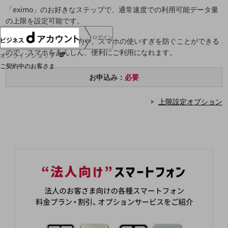
「eximo」のお好きなステップで、通常速度での利用可能データ量
の上限を設定可能です。
ログイン
毎月のご利用料金の節約や、スマホの使いすぎを防ぐことができる
ので、スマホをあんしん、便利にご利用になれます。
オンラインショップ
ご契約中のお客さま
お申込み：
必要
サービス別サポート情報
上限設定オプション
ご契約中サービスの一元管理
Web明細(ビリングステーション)