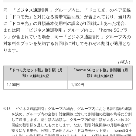
同一「
ビジネス通話割引
」グループ内に、「ドコモ光」のペア回線
（「ドコモ光」と対になる携帯電話回線）が含まれており、当月内
に「ドコモ光」の月額基本使用料の課金が1回線以上あった場合、
または同一「ビジネス通話割引」グループ内に、「home 5Gプラ
ン」が含まれている場合、同一「ビジネス通話割引」グループ内の
対象料金プランを契約する各回線に対してそれぞれ割引が適用とな
ります。
（税込）
「ドコモ光セット割」割引額（月
「home 5Gセット割」割引額（月
額）
額）
※
15
※
16
※
17
※
15
※
16
※
17
-1,100円
-1,100円
「ビジネス通話割引」グループの場合、グループ内における割引額の総額
を決め、グループ内の全割引対象回線に対して割引額の総額を均等に分割
して適用します。割引額の総額は、グループ内の割引額が大きい上位 20
回線の割引額を足したものとします。なお、割引対象回線の月額料金が日
割りになる場合、分割して適用された「ドコモ光セット割」「home5G セ
ット割」の割引額も日割適用となります。また、分割された割引額の端数