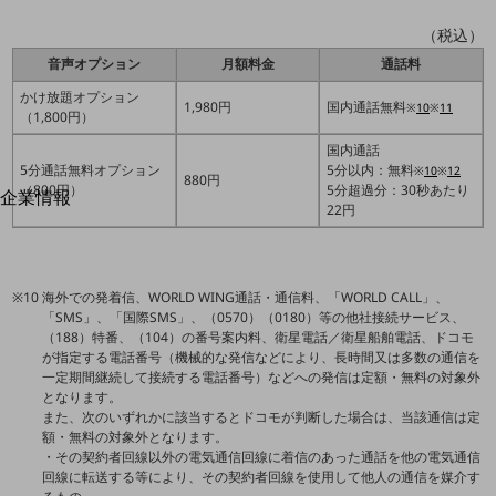
はじめての方へ
サービス・商品を探す
（税込）
新規会員登録/ログインはこちら
音声オプション
月額料金
通話料
100回線以上のお問い合わせ・お見積りはこちら
かけ放題オプション
1,980円
国内通話無料
※
10
※
11
（1,800円）
国内通話
5分通話無料オプション
5分以内：無料
※
10
※
12
880円
（800円）
5分超過分：30秒あたり
企業情報
別ウィンドウで開きます
22円
企業情報TOP
会社案内
会社案内TOP
海外での発着信、WORLD WING通話・通信料、「WORLD CALL」、
組織
「SMS」、「国際SMS」、（0570）（0180）等の他社接続サービス、
（188）特番、（104）の番号案内料、衛星電話／衛星船舶電話、ドコモ
沿革
が指定する電話番号（機械的な発信などにより、長時間又は多数の通信を
一定期間継続して接続する電話番号）などへの発信は定額・無料の対象外
社長からのご挨拶
となります。
また、次のいずれかに該当するとドコモが判断した場合は、当該通信は定
事業拠点
額・無料の対象外となります。
・その契約者回線以外の電気通信回線に着信のあった通話を他の電気通信
グループ会社
回線に転送する等により、その契約者回線を使用して他人の通信を媒介す