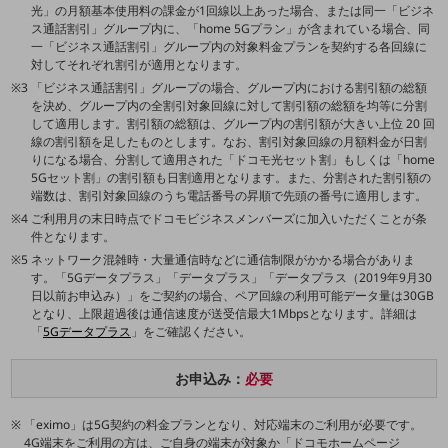
教育
光」の月額基本使用料の課金が1回線以上あった場合、または同一「ビジネ
ス通話割引」グループ内に、「home 5Gプラン」が含まれている場合、同
モビリティ
一「ビジネス通話割引」グループ内の対象料金プランを契約する各回線に
対してそれぞれ割引が適用となります。
製造・建設業
「ビジネス通話割引」グループの場合、グループ内における割引額の総額
を決め、グループ内の全割引対象回線に対して割引額の総額を均等に分割
小売業
して適用します。割引額の総額は、グループ内の割引額が大きい上位 20 回
キーワードで探す
線の割引額を足したものとします。なお、割引対象回線の月額料金が日割
モバイルTOP
りになる場合、分割して適用された「ドコモ光セット割」もしくは「home
5Gセット割」の割引額も日割適用となります。また、分割された割引額の
法人向けスマホ・携帯に関する、
端数は、割引対象回線のうち電話番号の昇順で先頭の番号に適用します。
おすすめの機種、料金やサービスをご紹介
ご利用月の末日時点でドコモビジネスメンバーズに加入いただくことが条
製品
件となります。
製品TOP
ネットワーク混雑時・大量通信時などに通信制限がかかる場合がありま
す。「5Gデータプラス」「データプラス」「データプラス（2019年9月30
ビジネス向けスマートフォン
日以前お申込み）」をご契約の場合、ペア回線の利用可能データ量は30GB
となり、上限超過後は通信速度が送受信最大1Mbpsとなります。詳細は
タフネススマートフォン
「
5Gデータプラス
」をご確認ください。
データ通信製品
お申込み：
必要
ドコモケータイ
「eximo」は5G契約の料金プランとなり、対応端末のご利用が必要です。
5G対応ホームルーター
4G端末をご利用の方は、ご自身の端末が対象か「ドコモホームページ