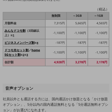
その他のお悩みはこちら
（税込）
業界から見つける
業界から見つけるTOP
無制限
～3GB
～1GB
月額料金
7,315円
5,665円
4,565円
製造業
みんなドコモ割
（3回線以
-1,100円
-1,100円
-1,100円
小売・卸売業
上）
※
1
ビジネスメンバーズ割
-187円
-187円
-187円
※
4
運輸業
ドコモ光セット割
／
home
-1,100円
-1,100円
-1,100円
建設業
5Gセット割
※
2
※
3
地域産業
合計額
4,928円
3,278円
2,178円
その他の業界はこちら
ゲーム感覚で見つける
ビジネスお悩み診断
NTTドコモビジネス
音声オプション
オンラインショップ
社員以外とも通話する方には、国内通話かけ放題となる「かけ放題
モバイル・ICTサービスをオンラインで
オプション」、5分以内の国内通話無料となる「5分通話無料オプシ
相談・申し込みができるバーチャルショップ
ョン」がお選びになれます。
法人向けモバイルトップ