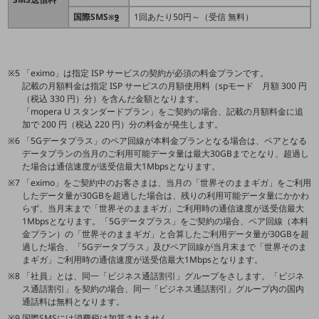
旬な話題やお役立ち資料などDXの課題を
国際SMS
1回あたり50円～（受信 無料）
※
9
解決するヒントをお届けする記事サイト
新着記事
お役立ち資料ダウンロード
トレンド記事特集
「eximo」は指定 ISP サービスの契約が必須の料金プランです。
IT用語集
記載の月額料金は指定 ISP サービスの月額使用料（spモード 月額 300 円
中堅中小企業向け
（税込 330 円）分）を含んだ金額となります。
サービス・ソリューション
「mopera U スタンダードプラン」をご契約の場合、記載の月額料金に追
加で 200 円（税込 220 円）分の料金が発生します。
課題やニーズに合ったサービスをご紹介し、
「5Gデータプラス」のペア回線が本料金プランとなる場合は、ペアとなる
中堅中小企業のビジネスをサポート！
データプランの当月のご利用可能データ量は最大30GBまでとなり、超過し
お悩みから見つける
た場合は通信速度が送受信最大1Mbpsとなります。
お悩みから見つけるTOP
「eximo」をご契約中のお客さまは、当月の「世界そのままギガ」をご利用
したデータ量が30GBを超過した場合は、残りの利用可能データ量にかかわ
ネットワーク
らず、当月末まで「世界そのままギガ」ご利用時の通信速度が送受信最大
1Mbpsとなります。「5Gデータプラス」をご契約の場合、ペア回線（本料
モバイル・音声
金プラン）の「世界そのままギガ」と合算したご利用データ量が30GBを超
過した場合、「5Gデータプラス」及びペア回線が当月末まで「世界そのま
バックオフィス
まギガ」ご利用時の通信速度が送受信最大1Mbpsとなります。
「社員」とは、同一「ビジネス通話割引」グループをさします。「ビジネ
リモート・ハイブリッドワーク
ス通話割引」を契約の場合、同一「ビジネス通話割引」グループ内の国内
通話料は無料となります。
セキュリティ
国際SMSには消費税は加算されません。