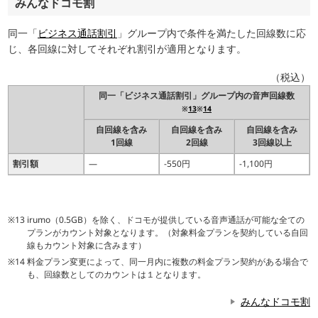
みんなドコモ割
同一「
ビジネス通話割引
」グループ内で条件を満たした回線数に応
じ、各回線に対してそれぞれ割引が適用となります。
（税込）
同一「ビジネス通話割引」グループ内の音声回線数
※
13
※
14
自回線を含み
自回線を含み
自回線を含み
1回線
2回線
3回線以上
割引額
―
-550円
-1,100円
irumo（0.5GB）を除く、ドコモが提供している音声通話が可能な全ての
プランがカウント対象となります。（対象料金プランを契約している自回
線もカウント対象に含みます）
料金プラン変更によって、同一月内に複数の料金プラン契約がある場合で
も、回線数としてのカウントは１となります。
みんなドコモ割