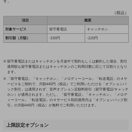
す。
経営情報TOP
（税込）
業績
項目
概要
決算公告
対象サービス
留守番電話
キャッチホン
電子公告
割引額（月額）
-330円
-220円
基礎的電気通信役務損益明細表
採用情報
採用情報TOP
留守番電話またはキャッチホンを月途中で契約もしくは解約した場合、割引
適用額も留守番電話またはキャッチホンのご利用日数に応じて日割りとなり
新卒採用
ます。
「留守番電話」「キャッチホン」「メロディーコール」「転送電話」の４サ
経験者採用
ービスをご契約で、月額440円（税込）でご利用いただける「オプションパ
ック割引」は適用されず、音声オプション定額料割引（留守番電話/キャッチ
障がい者採用
ホン）が適用されます。ただし、「留守番電話」「キャッチホン」「メロデ
ィーコール」「転送電話」の４サービス初回適用月は「オプションパック割
人材育成制度
引」の月額440円（税込）が無料でご利用いただけます。
広告・協賛
広告
上限設定オプション
協賛
NTTドコモグループ