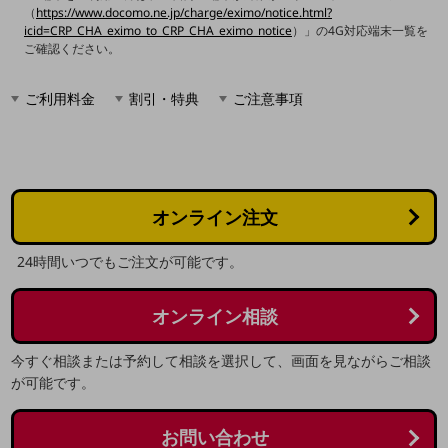
（
https://www.docomo.ne.jp/charge/eximo/notice.html?
通信モジュール製品
icid=CRP_CHA_eximo_to_CRP_CHA_eximo_notice
）」の4G対応端末一覧を
ご確認ください。
衛星携帯電話
IOT完了済みメーカーブランド製品
ご利用料金
割引・特典
ご注意事項
料金
料金TOP
ドコモBiz データ無制限 ドコモ MAX ドコモ mini ドコモBiz かけ放題
ケータイプラン
オンライン注文
5Gデータプラス
24時間いつでもご注文が可能です。
データプラス
オンライン相談
IoT向け回線料金
home5Gプラン
今すぐ相談または予約して相談を選択して、画面を見ながらご相談
モバイルサービス
が可能です。
端末の一元管理
セキュリティ
お問い合わせ