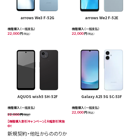
arrows We3 F-52G
arrows We2 F-52E
機種購入（一括支払）
機種購入（一括支払）
22,000
円
22,000
円
（税込）
（税込）
AQUOS wish5 SH-52F
Galaxy A25 5G SC-53F
機種購入（一括支払）
機種購入（一括支払）
22,000
円
（税込）
22,000
円
（税込）
【機種購入割引キャンペーン​】大幅割引実施
中！
新規契約・他社からののりか