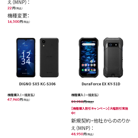
え（MNP）：
22
円
（税込）
機種変更：
16,500
円
（税込）
DIGNO SX5 KC-S306
DuraForce EX KY-51D
機種購入（一括支払）
機種購入（一括支払）
47,960
円
（税込）
59,950
円
（税込）
【機種購入割引キャンペーン​】大幅割引実施
中！
新規契約・他社からののりか
え（MNP）：
48,950
円
（税込）