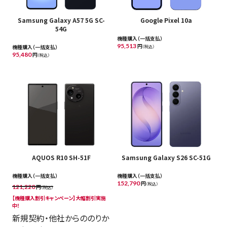
Samsung Galaxy A57 5G SC-
Google Pixel 10a
54G
機種購入（一括支払）
95,513
円
機種購入（一括支払）
（税込）
95,480
円
（税込）
AQUOS R10 SH-51F
Samsung Galaxy S26 SC-51G
機種購入（一括支払）
機種購入（一括支払）
152,790
円
（税込）
121,220
円
（税込）
【機種購入割引キャンペーン​】大幅割引実施
中！
新規契約・他社からののりか