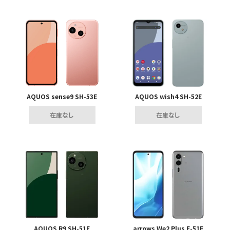
AQUOS sense9 SH-53E
AQUOS wish4 SH-52E
在庫なし
在庫なし
AQUOS R9 SH-51E
arrows We2 Plus F-51E