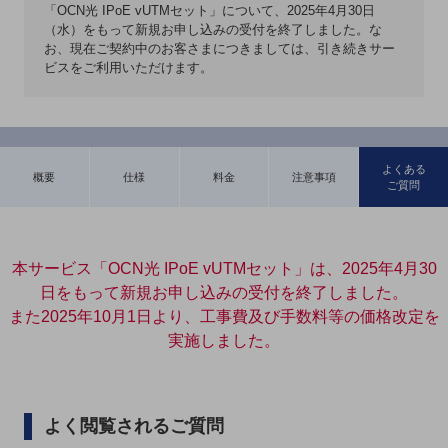
「OCN光 IPoE vUTMセット」について、2025年4月30日
5G
（水）をもって新規お申し込みの受付を終了しました。な
お、現在ご契約中のお客さまにつきましては、引き続きサー
IoT
ビスをご利用いただけます。
AI
データ利活用
運用管理
よくある
概要
仕様
料金
注意事項
ご質問
業務支援・マーケティング
災害対策・BCP
課題・ニーズで探す
本サービス「OCN光 IPoE vUTMセット」は、2025年4月30
課題・ニーズで探すTOP
日をもって新規お申し込みの受付を終了しました。
コミュニケーション・情報共有
また2025年10月1日より、工事費及び手数料等の価格改定を
実施しました。
マーケティング
業務効率化
よく閲覧されるご質問
災害対策