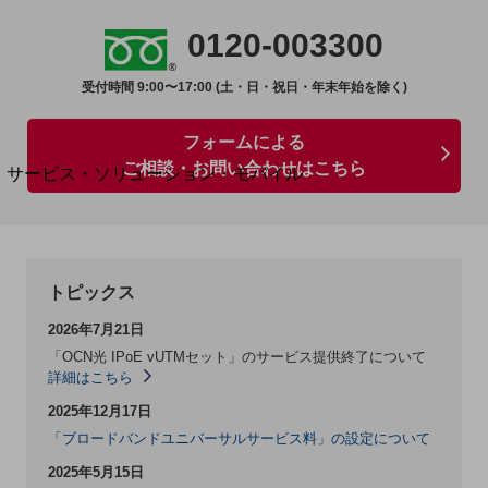
地域経済のさらなる活性化に取り組みます
自治体・地域社会との共創
0120-003300
LGPF(Local Government Platform)
受付時間 9:00〜17:00 (土・日・祝日・年末年始を除く)
別ウィンドウで開きます
フォームによる
ご相談・お問い合わせはこちら
サービス・ソリューション・モバイル
サービス・ソリューションTOP
DXに関する課題を解決する
サービス・ソリューションをご紹介
カテゴリーで探す
トピックス
カテゴリーで探すTOP
2026年7月21日
ネットワーク・モバイル
「OCN光 IPoE vUTMセット」のサービス提供終了について
詳細はこちら
クラウド・データセンター
2025年12月17日
電話・映像コミュニケーション
「ブロードバンドユニバーサルサービス料」の設定について
セキュリティ
2025年5月15日