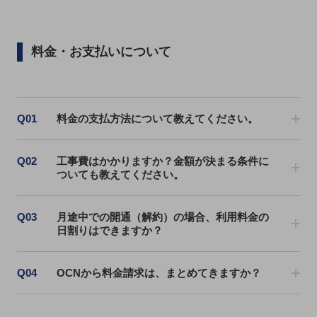
ビジネスお役立ち情報
旬な話題やお役立ち資料などDXの課題を
解決するヒントをお届けする記事サイト
料金・お支払いについて
新着記事
お役立ち資料ダウンロード
トレンド記事特集
IT用語集
中堅中小企業向け
Q01
料金の支払方法について教えてください。
サービス・ソリューション
課題やニーズに合ったサービスをご紹介し、
Q02
工事費はかかりますか？金額が決まる条件に
中堅中小企業のビジネスをサポート！
ついても教えてください。
お悩みから見つける
お悩みから見つけるTOP
Q03
月途中での開通（解約）の場合、利用料金の
ネットワーク
日割りはできますか？
モバイル・音声
バックオフィス
Q04
OCNから料金請求は、まとめてきますか？
リモート・ハイブリッドワーク