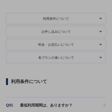
教育
モビリティ
利用条件について
製造・建設業
小売業
お申し込みについて
キーワードで探す
モバイルTOP
料金・お支払いについて
法人向けスマホ・携帯に関する、
おすすめの機種、料金やサービスをご紹介
各プランの違いについて
製品
製品TOP
ビジネス向けスマートフォン
利用条件について
タフネススマートフォン
データ通信製品
ドコモケータイ
Q01
最低利用期間は、ありますか？
5G対応ホームルーター