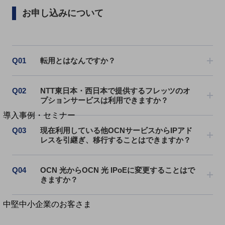
セキュリティ
お申し込みについて
運用保守・故障紛失サポート
回線・ネットワーク
お手続き
Q01
転用とはなんですか？
Q02
NTT東日本・西日本で提供するフレッツのオ
プションサービスは利用できますか？
別ウィンドウで開きます
サービスをご利用中のお客さま
導入事例・セミナー
導入事例TOP
Q03
現在利用している他OCNサービスからIPアド
レスを引継ぎ、移行することはできますか？
最新の導入事例や注目の導入事例をご紹介します
セミナー
Q04
OCN 光からOCN 光 IPoEに変更することはで
開催・出展する各種セミナー、イベント情報をご紹介します
きますか？
別ウィンドウで開きます
中堅中小企業のお客さま
NTTドコモビジネスウォッチ