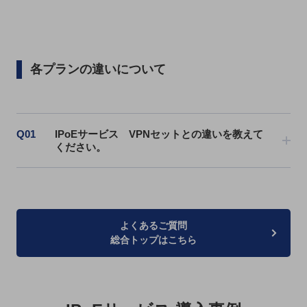
セキュリティ
その他のお悩みはこちら
業界から見つける
業界から見つけるTOP
各プランの違いについて
製造業
小売・卸売業
Q01
IPoEサービス VPNセットとの違いを教えて
運輸業
ください。
建設業
地域産業
その他の業界はこちら
ゲーム感覚で見つける
よくあるご質問
ビジネスお悩み診断
総合トップはこちら
NTTドコモビジネス
オンラインショップ
モバイル・ICTサービスをオンラインで
相談・申し込みができるバーチャルショップ