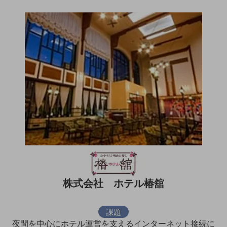
ダイバーシティ
経営情報
経営情報TOP
業績
決算公告
電子公告
基礎的電気通信役務損益明細表
採用情報
採用情報TOP
新卒採用
経験者採用
障がい者採用
株式会社 ホテル椿舘
人材育成制度
広告・協賛
課題
広告
夜間を中心にホテル運営を支えるインターネット接続に