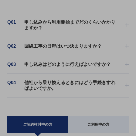
職場環境整備
地域共創・地方創生
Q01
申し込みから利用開始までどのくらいかかり
セキュリティ対策
ますか？
遠隔監視
Q02
回線工事の日程はいつ決まりますか？
顧客体験（CX）改善
自動化・省電化
Q03
申し込みはどのように行えばよいですか？
人材不足解消
業種・業態で探す
Q04
他社から乗り換えるときにはどう手続きすれ
業種・業態で探すTOP
ばよいですか。
自治体
一次産業
医療・介護
ご契約検討中の方
ご利用中の方
観光