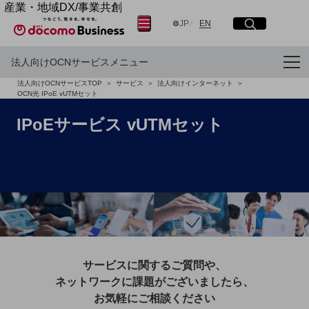
産業・地域DX/事業共創
サイト内検索
開く
メニュー
開く
OPEN HUB for Plural Futures
日本語
English
JP
EN
自律・分散・協調型社会の実現を目指し、
「社会可能性」を探究・実装する事業共創エコシステムです。
法人向けOCNサービスメニュー
OPEN HUB for Plural Futuresとは
フリーワードを入力して探す
法人向けOCNサービスTOP
サービス
法人向けインターネット
イベント/ウェビナー
OCN光 IPoE vUTMセット
記事コンテンツ
プレイヤー(カタリスト/パートナー企業)
検索する
IPoEサービス vUTMセット
事例
Smart World
産業・地域DXプラットフォーマーとして
フリーワードでNTTドコモビジネスの
取り組みを検索
企業と地域が持続成長する社会を目指します
Smart City
Smart Education
Smart Healthcare
Smart Industry
Smart Mobility
Smart Worksite
生成AI(Generative AI)
サービスに関するご質問や、
地域の取り組み
ネットワークに課題がございましたら、
お気軽にご相談ください
地域社会を支える皆さまと地域課題の解決や