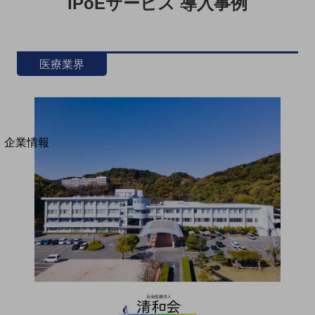
IPoEサービス 導入事例
法人向けモバイルトップ
はじめての方へ
サービス・商品を探す
新規会員登録/ログインはこちら
100回線以上のお問い合わせ・お見積りはこちら
医療業界
別ウィンドウで開きます
企業情報
企業情報TOP
会社案内
会社案内TOP
組織
沿革
社長からのご挨拶
事業拠点