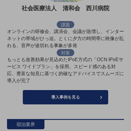
グループ会社
社会医療法人 清和会 西川病院
会社案内パンフレット
ニュースルーム
ニュースルームTOP
課題
オンラインの研修会、講演会、会議が急増し、インター
ニュースリリース
ネットの帯域がひっ迫。とくに夕方の時間帯に映像が乱
れる、音声が途切れる事象が多発
地域からの発表
対策
重要なお知らせ
もっとも改善効果が見込めたIPoE方式の「OCN IPoEサ
ービス ワイドプラン」を採用。スピード感のある対
お知らせ
応、豊富な知見に基づく的確なアドバイスでスムーズに
社外からの評価実績
導入が完了
サステナビリティ
サステナビリティTOP
導入事例を見る
NTTドコモビジネスグループのサステナビリティ
サステナビリティ基本方針
サステナビリティレポート
宿泊業界