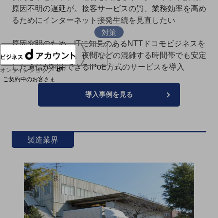
原因不明の遅延が。接客サービスの質、業務効率を高め
協賛
NTTドコモグループ
るためにインターネット接発生続を見直したい
対策
原因究明のため、ITに知見のあるNTTドコモビジネスを
パートナーに選定。夜間などの混雑する時間帯でも安定
ログイン
した通信が利用できるIPoE方式のサービスを導入
オンラインショップ
ご契約中のお客さま
導入事例を見る
サービス別サポート情報
製造業界
ご契約中サービスの一元管理
Web明細(ビリングステーション)