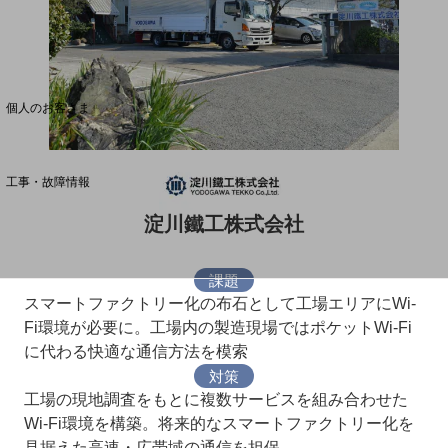
料金分析(ご利用料金管理サービス)
Web明細(My docomo)
個人のお客さま
NTTドコモ
OCNなど
工事・故障情報
お客さまサポートサイト
淀川鐵工株式会社
SDPFナレッジセンター
NTTドコモ 通信障害情報
課題
スマートファクトリー化の布石として工場エリアにWi-
Fi環境が必要に。工場内の製造現場ではポケットWi-Fi
に代わる快適な通信方法を模索
対策
工場の現地調査をもとに複数サービスを組み合わせた
Wi-Fi環境を構築。将来的なスマートファクトリー化を
見据えた高速・広帯域の通信を担保