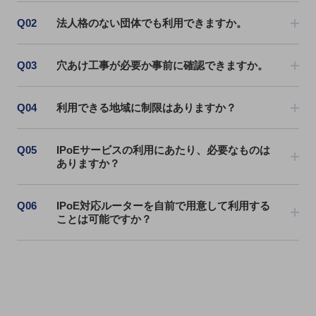
Q02
法人格のない団体でも利用できますか。
通信モジュール製品
衛星携帯電話
Q03
穴あけ工事が必要か事前に確認できますか。
IOT完了済みメーカーブランド製品
料金
料金TOP
Q04
利用できる地域に制限はありますか？
ドコモBiz データ無制限 ドコモ MAX ドコモ mini ドコモBiz かけ放題
Q05
IPoEサービスの利用にあたり、必要なものは
ケータイプラン
ありますか？
5Gデータプラス
Q06
IPoE対応ルーターを自前で用意して利用する
データプラス
ことは可能ですか？
IoT向け回線料金
home5Gプラン
モバイルサービス
端末の一元管理