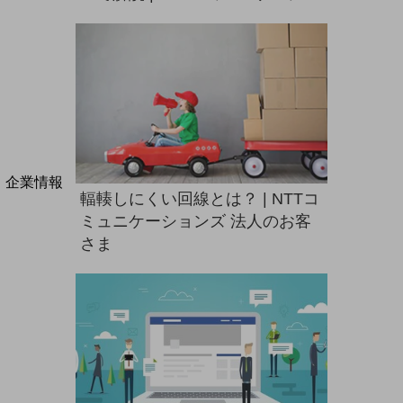
ンズ 法人のお客さま
法人向けモバイルトップ
はじめての方へ
サービス・商品を探す
新規会員登録/ログインはこちら
100回線以上のお問い合わせ・お見積りはこちら
別ウィンドウで開きます
企業情報
輻輳しにくい回線とは？ | NTTコ
企業情報TOP
ミュニケーションズ 法人のお客
会社案内
会社案内TOP
さま
組織
沿革
社長からのご挨拶
事業拠点