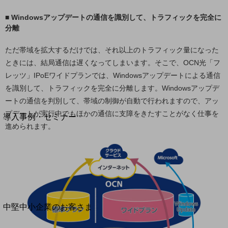
セキュリティ
■ Windowsアップデートの通信を識別して、トラフィックを完全に
運用保守・故障紛失サポート
分離
回線・ネットワーク
お手続き
ただ帯域を拡大するだけでは、それ以上のトラフィック量になった
ときには、結局通信は遅くなってしまいます。そこで、OCN光「フ
レッツ」IPoEワイドプランでは、Windowsアップデートによる通信
を識別して、トラフィックを完全に分離します。Windowsアップデ
ートの通信を判別して、帯域の制御が自動で行われますので、アッ
別ウィンドウで開きます
サービスをご利用中のお客さま
プデートが実行中でもほかの通信に支障をきたすことがなく仕事を
導入事例・セミナー
進められます。
導入事例TOP
最新の導入事例や注目の導入事例をご紹介します
セミナー
開催・出展する各種セミナー、イベント情報をご紹介します
別ウィンドウで開きます
中堅中小企業のお客さま
NTTドコモビジネスウォッチ