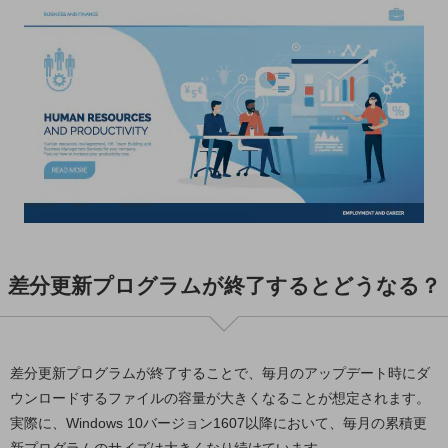
職場環境整備
地域共創・地方創生
セキュリティ対策
遠隔監視
顧客体験（CX）改善
自動化・省電化
人材不足解消
業種・業態で探す
業種・業態で探すTOP
差分更新プログラムが終了するとどうなる？
自治体
一次産業
差分更新プログラムが終了することで、毎月のアップデート時にダ
医療・介護
ウンロードするファイルの容量が大きくなることが想定されます。
実際に、Windows 10バージョン1607以降において、毎月の累積更
観光