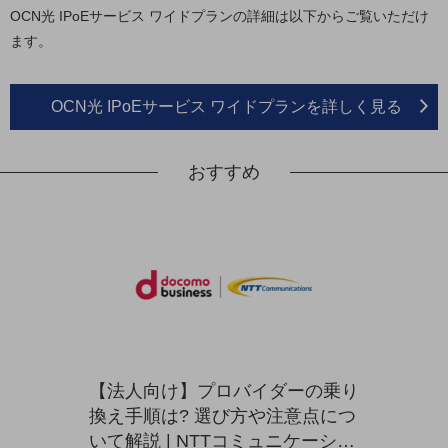
セキュリティ
OCN光 IPoEサービス ワイドプランの詳細は以下からご覧いただけ
ます。
その他のお悩みはこちら
業界から見つける
業界から見つけるTOP
OCN光 IPoEサービス ワイドプランを詳しく見る
製造業
小売・卸売業
おすすめ
運輸業
建設業
地域産業
その他の業界はこちら
ゲーム感覚で見つける
ビジネスお悩み診断
NTTドコモビジネス
【法人向け】プロバイダーの乗り
オンラインショップ
換え手順は? 選び方や注意点につ
モバイル・ICTサービスをオンラインで
いて解説 | NTTコミュニケーショ
相談・申し込みができるバーチャルショップ