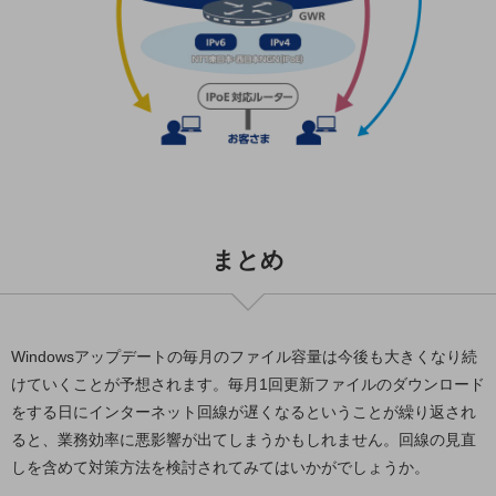
ビジネスお役立ち情報
旬な話題やお役立ち資料などDXの課題を
解決するヒントをお届けする記事サイト
新着記事
お役立ち資料ダウンロード
トレンド記事特集
IT用語集
中堅中小企業向け
サービス・ソリューション
課題やニーズに合ったサービスをご紹介し、
まとめ
中堅中小企業のビジネスをサポート！
お悩みから見つける
お悩みから見つけるTOP
ネットワーク
Windowsアップデートの毎月のファイル容量は今後も大きくなり続
モバイル・音声
けていくことが予想されます。毎月1回更新ファイルのダウンロード
をする日にインターネット回線が遅くなるということが繰り返され
バックオフィス
ると、業務効率に悪影響が出てしまうかもしれません。回線の見直
リモート・ハイブリッドワーク
しを含めて対策方法を検討されてみてはいかがでしょうか。