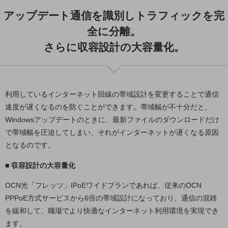
アップデート通信を識別しトラフィックを完
通信モジュール製品
全に分離。
衛星携帯電話
さらに収容設計の大容量化。
IOT完了済みメーカーブランド製品
料金
料金TOP
利用しているインターネット回線の帯域設計を変更することで通信
ドコモBiz データ無制限 ドコモ MAX ドコモ mini ドコモBiz かけ放題
速度が遅くなるのを防ぐことができます。帯域幅が不十分だと、
ケータイプラン
Windowsアップデートのときに、最新ファイルのダウンロードだけ
5Gデータプラス
で帯域幅を圧迫してしまい、それがインターネットが遅くなる原因
となるのです。
データプラス
■ 収容設計の大容量化
IoT向け回線料金
OCN光「フレッツ」IPoEワイドプランであれば、従来のOCN
home5Gプラン
PPPoE方式サービスから6倍の帯域設計になっており、通信の混雑
モバイルサービス
端末の一元管理
を緩和して、職場でより快適なインターネット利用環境を実現でき
ます。