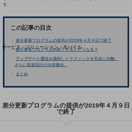
地域経済のさらなる活性化に取り組みます
す。
自治体・地域社会との共創
LGPF(Local Government Platform)
この記事の目次
別ウィンドウで開きます
・
差分更新プログラムの提供が2019年４月９日で終了
サービス・ソリューション・モバイル
・
差分更新プログラムが終了するとどうなる？
サービス・ソリューションTOP
・
アップデート通信を識別しトラフィックを完全に分離。
DXに関する課題を解決する
さらに収容設計の大容量化。
サービス・ソリューションをご紹介
・
まとめ
カテゴリーで探す
カテゴリーで探すTOP
ネットワーク・モバイル
クラウド・データセンター
差分更新プログラムの提供が2019年４月９日
で終了
電話・映像コミュニケーション
セキュリティ