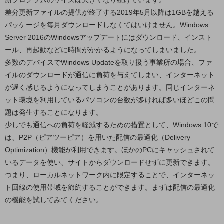
新プログラムのサイズは大きくなり続けています。
教育
差分更新ファイルの提供が終了する2019年5月以降は1GBを越える
パッケージを毎月ダウンロードしなくてはいけません。Windows
モビリティ
Server 2016のWindowsアップデートにはダウンロード、インスト
製造・建設業
ール、再起動などに時間がかかるようになってしまいました。
小売業
多数のデバイスでWindows Updateを取り扱う事業所の場合、ファ
キーワードで探す
イルのダウンロードが通信に負荷を与えてしまい、インターネット
モバイルTOP
が遅く感じるようになってしまうことがあります。同じインターネ
ット環境を利用しているパソコンの台数が多ければ多いほどこの問
法人向けスマホ・携帯に関する、
おすすめの機種、料金やサービスをご紹介
題は発生することになります。
製品
少しでも通信への負荷を軽減するための措置として、Windows 10で
製品TOP
は、P2P（ピアツーピア）を用いた配信の最適化（Delivery
ビジネス向けスマートフォン
Optimization）機能が利用できます。ほかのPCにキャッシュされて
いるデータを使い、サイトからダウンロードせずに更新できます。
タフネススマートフォン
つまり、ローカルネットワーク内に限定することで、インターネッ
データ通信製品
ト回線の使用帯域を節約することができます。まずは配信の最適化
の機能を試してみてください。
ドコモケータイ
5G対応ホームルーター