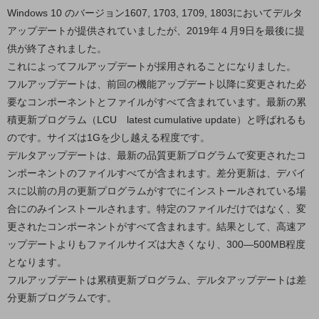
5G
Windows 10 のバージョン1607, 1703, 1709, 1803においてデルタ
アップデートが提供されていましたが、2019年４月9日を最後に提
IoT
供が終了されました。
AI
これによってフルアップデートが採用されることになりました。
フルアップデートは、前回の機能アップデート以降に変更された必
データ利活用
要なコンポーネントとファイルがすべて含まれています。最新の累
運用管理
積更新プログラム（LCU latest cumulative update）と呼ばれるも
のです。サイズは1Gを少し越える程度です。
業務支援・マーケティング
デルタアップデートは、最新の品質更新プログラムで変更されたコ
災害対策・BCP
ンポーネントのファイルすべてが含まれます。差分更新は、デバイ
課題・ニーズで探す
スに以前の月の更新プログラムがすでにインストールされている場
課題・ニーズで探すTOP
合にのみインストールされます。特定のファイルだけではなく、変
コミュニケーション・情報共有
更されたコンポーネントがすべて含まれます。結果として、高速ア
ップデートよりもファイルサイズは大きくなり、300―500MB程度
マーケティング
となります。
業務効率化
フルアップデートは累積更新プログラム、デルタアップデートは差
分更新プログラムです。
災害対策