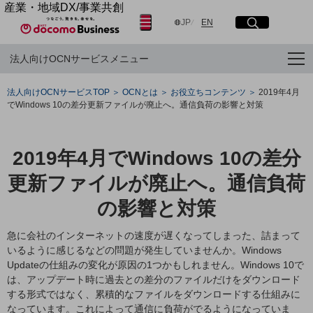
産業・地域DX/事業共創
日本語
English
OPEN HUB for Plural Futures
JP
EN
サイト内検索
開く
メニュー
開く
自律・分散・協調型社会の実現を目指し、
法人向けOCNサービスメニュー
「社会可能性」を探究・実装する事業共創エコシステムです。
OPEN HUB for Plural Futuresとは
フリーワードを入力して探す
イベント/ウェビナー
法人向けOCNサービスTOP
OCNとは
お役立ちコンテンツ
2019年4月
記事コンテンツ
でWindows 10の差分更新ファイルが廃止へ。通信負荷の影響と対策
プレイヤー(カタリスト/パートナー企業)
検索する
事例
Smart World
2019年4月でWindows 10の差分
産業・地域DXプラットフォーマーとして
フリーワードでNTTドコモビジネスの
取り組みを検索
企業と地域が持続成長する社会を目指します
更新ファイルが廃止へ。通信負荷
Smart City
Smart Education
の影響と対策
Smart Healthcare
Smart Industry
急に会社のインターネットの速度が遅くなってしまった、詰まって
Smart Mobility
いるように感じるなどの問題が発生していませんか。Windows
Smart Worksite
Updateの仕組みの変化が原因の1つかもしれません。Windows 10で
生成AI(Generative AI)
は、アップデート時に過去との差分のファイルだけをダウンロード
地域の取り組み
する形式ではなく、累積的なファイルをダウンロードする仕組みに
地域社会を支える皆さまと地域課題の解決や
なっています。これによって通信に負荷がでるようになっていま