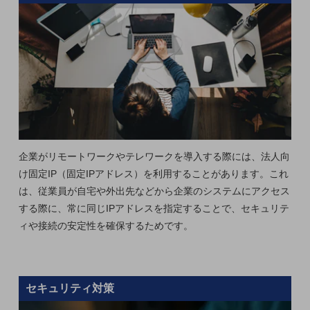
グループ会社
会社案内パンフレット
ニュースルーム
ニュースルームTOP
ニュースリリース
地域からの発表
重要なお知らせ
企業がリモートワークやテレワークを導入する際には、法人向
お知らせ
け固定IP（固定IPアドレス）を利用することがあります。これ
社外からの評価実績
は、従業員が自宅や外出先などから企業のシステムにアクセス
サステナビリティ
する際に、常に同じIPアドレスを指定することで、セキュリテ
サステナビリティTOP
ィや接続の安定性を確保するためです。
NTTドコモビジネスグループのサステナビリティ
サステナビリティ基本方針
セキュリティ対策
サステナビリティレポート