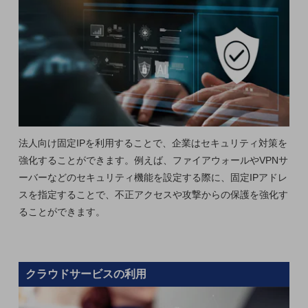
ダイバーシティ
経営情報
経営情報TOP
業績
決算公告
電子公告
基礎的電気通信役務損益明細表
法人向け固定IPを利用することで、企業はセキュリティ対策を
採用情報
強化することができます。例えば、ファイアウォールやVPNサ
採用情報TOP
ーバーなどのセキュリティ機能を設定する際に、固定IPアドレ
新卒採用
スを指定することで、不正アクセスや攻撃からの保護を強化す
ることができます。
経験者採用
障がい者採用
人材育成制度
クラウドサービスの利用
広告・協賛
広告