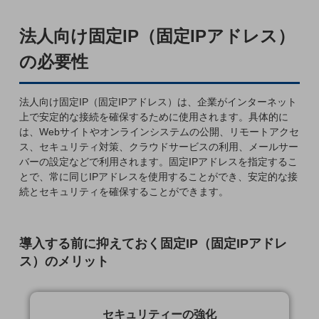
5G
法人向け固定IP（固定IPアドレス）
IoT
の必要性
AI
データ利活用
法人向け固定IP（固定IPアドレス）は、企業がインターネット
運用管理
上で安定的な接続を確保するために使用されます。具体的に
は、Webサイトやオンラインシステムの公開、リモートアクセ
業務支援・マーケティング
ス、セキュリティ対策、クラウドサービスの利用、メールサー
バーの設定などで利用されます。固定IPアドレスを指定するこ
災害対策・BCP
とで、常に同じIPアドレスを使用することができ、安定的な接
課題・ニーズで探す
続とセキュリティを確保することができます。
課題・ニーズで探すTOP
コミュニケーション・情報共有
導入する前に抑えておく固定IP（固定IPアドレ
マーケティング
ス）のメリット
業務効率化
災害対策
セキュリティーの強化