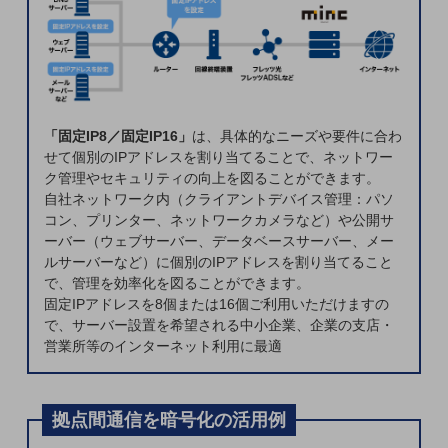
ビジネスお役立ち情報
旬な話題やお役立ち資料などDXの課題を
解決するヒントをお届けする記事サイト
新着記事
お役立ち資料ダウンロード
トレンド記事特集
IT用語集
「固定IP8／固定IP16」
は、具体的なニーズや要件に合わ
中堅中小企業向け
せて個別のIPアドレスを割り当てることで、ネットワー
サービス・ソリューション
ク管理やセキュリティの向上を図ることができます。
自社ネットワーク内（クライアントデバイス管理：パソ
課題やニーズに合ったサービスをご紹介し、
コン、プリンター、ネットワークカメラなど）や公開サ
中堅中小企業のビジネスをサポート！
ーバー（ウェブサーバー、データベースサーバー、メー
お悩みから見つける
ルサーバーなど）に個別のIPアドレスを割り当てること
お悩みから見つけるTOP
で、管理を効率化を図ることができます。
固定IPアドレスを8個または16個ご利用いただけますの
ネットワーク
で、サーバー設置を希望される中小企業、企業の支店・
営業所等のインターネット利用に最適
モバイル・音声
バックオフィス
拠点間通信を暗号化の活用例
リモート・ハイブリッドワーク