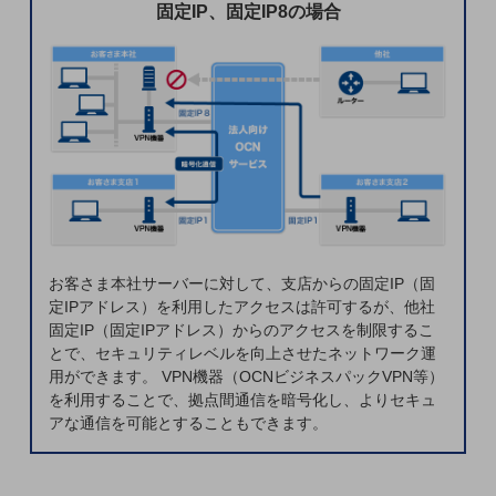
セキュリティ
固定IP、固定IP8の場合
その他のお悩みはこちら
業界から見つける
業界から見つけるTOP
製造業
小売・卸売業
運輸業
建設業
お客さま本社サーバーに対して、支店からの固定IP（固
地域産業
定IPアドレス）を利用したアクセスは許可するが、他社
固定IP（固定IPアドレス）からのアクセスを制限するこ
その他の業界はこちら
とで、セキュリティレベルを向上させたネットワーク運
ゲーム感覚で見つける
用ができます。 VPN機器（OCNビジネスパックVPN等）
ビジネスお悩み診断
を利用することで、拠点間通信を暗号化し、よりセキュ
NTTドコモビジネス
アな通信を可能とすることもできます。
オンラインショップ
モバイル・ICTサービスをオンラインで
相談・申し込みができるバーチャルショップ