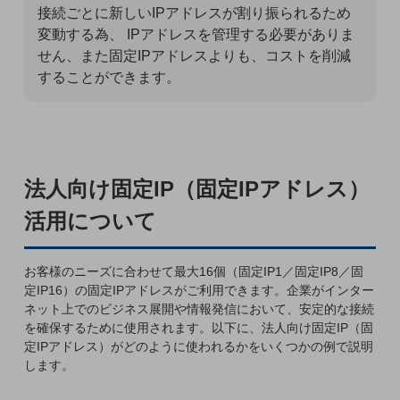
接続ごとに新しいIPアドレスが割り振られるため
通信モジュール製品
変動する為、 IPアドレスを管理する必要がありま
せん、また固定IPアドレスよりも、コストを削減
衛星携帯電話
することができます。
IOT完了済みメーカーブランド製品
料金
料金TOP
ドコモBiz データ無制限 ドコモ MAX ドコモ mini ドコモBiz かけ放題
法人向け固定IP（固定IPアドレス）
ケータイプラン
活用について
5Gデータプラス
データプラス
お客様のニーズに合わせて最大16個（固定IP1／固定IP8／固
定IP16）の固定IPアドレスがご利用できます。企業がインター
IoT向け回線料金
ネット上でのビジネス展開や情報発信において、安定的な接続
を確保するために使用されます。以下に、法人向け固定IP（固
home5Gプラン
定IPアドレス）がどのように使われるかをいくつかの例で説明
モバイルサービス
します。
端末の一元管理