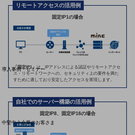
セキュリティ
リモートアクセスの活用例
運用保守・故障紛失サポート
固定IP1の場合
回線・ネットワーク
お手続き
別ウィンドウで開きます
サービスをご利用中のお客さま
「固定IP1」
は、IPアドレスによる認証やリモートアクセ
導入事例・セミナー
ス・リモートワークへの、セキュリティ上の要件を満た
導入事例TOP
すために適しており安定したアクセスを実現します。
最新の導入事例や注目の導入事例をご紹介します
セミナー
自社でのサーバー構築の活用例
開催・出展する各種セミナー、イベント情報をご紹介します
固定IP8、固定IP16の場合
別ウィンドウで開きます
中堅中小企業のお客さま
NTTドコモビジネスウォッチ