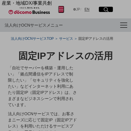
産業・地域DX/事業共創
サイト内検索
開く
メニュー
開く
日本語
English
OPEN HUB for Plural Futures
JP
EN
自律・分散・協調型社会の実現を目指し、
法人向けOCNサービスメニュー
「社会可能性」を探究・実装する事業共創エコシステムです。
OPEN HUB for Plural Futuresとは
フリーワードを入力して探す
イベント/ウェビナー
法人向けOCNサービスTOP
サービス
固定IPアドレスの活用
記事コンテンツ
プレイヤー(カタリスト/パートナー企業)
検索する
事例
固定IPアドレスの活用
Smart World
「自社でサーバーを構築・運用した
産業・地域DXプラットフォーマーとして
フリーワードでNTTドコモビジネスの
取り組みを検索
い」「拠点間通信をIPアドレスで制
企業と地域が持続成長する社会を目指します
Smart City
限したい」「セキュリティを強化し
Smart Education
たい」などインターネット利用にあ
Smart Healthcare
たり固定IP（固定IPアドレス）は、さ
Smart Industry
まざまなビジネスシーンで利用され
Smart Mobility
ています。
Smart Worksite
生成AI(Generative AI)
法人向けOCNサービスでは、お客さ
地域の取り組み
まニーズに応じて固定IP（固定IPアド
レス）を利用いただけるサービスプ
地域社会を支える皆さまと地域課題の解決や