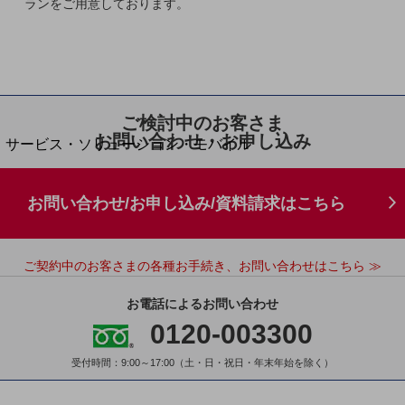
ランをご用意しております。
地域経済のさらなる活性化に取り組みます
自治体・地域社会との共創
LGPF(Local Government Platform)
別ウィンドウで開きます
ご検討中のお客さま
お問い合わせ・お申し込み
サービス・ソリューション・モバイル
サービス・ソリューションTOP
DXに関する課題を解決する
お問い合わせ/お申し込み/資料請求はこちら
サービス・ソリューションをご紹介
カテゴリーで探す
カテゴリーで探すTOP
ご契約中のお客さまの各種お手続き、お問い合わせはこちら ≫
ネットワーク・モバイル
お電話によるお問い合わせ
クラウド・データセンター
0120-003300
電話・映像コミュニケーション
受付時間：9:00～17:00（土・日・祝日・年末年始を除く）
セキュリティ