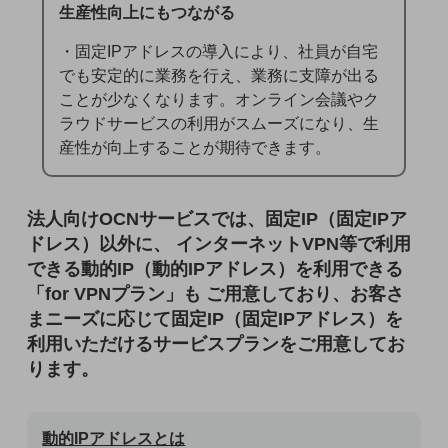
生産性向上にもつながる
教育
モビリティ
・固定IPアドレスの導入により、社員が自宅
でも安定的に業務を行え、業務に支障が出る
製造・建設業
ことが少なくなります。オンライン会議やク
ラウドサービスの利用がスムーズになり、生
小売業
キーワードで探す
産性が向上することが期待できます。
モバイルTOP
法人向けスマホ・携帯に関する、
法人向けOCNサービスでは、固定IP（固定IPア
おすすめの機種、料金やサービスをご紹介
製品
ドレス）以外に、
インターネットVPN等で利用
製品TOP
できる動的IP（動的IPアドレス）を利用できる
「for VPNプラン」も
ご用意しており、お客さ
ビジネス向けスマートフォン
まニーズに応じて固定IP（固定IPアドレス）を
タフネススマートフォン
利用いただけるサービスプランをご用意してお
ります。
データ通信製品
ドコモケータイ
動的IPアドレスとは
5G対応ホームルーター