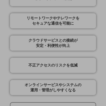
職場環境整備
地域共創・地方創生
リモートワークやテレワークを
セキュリティ対策
セキュアな通信を可能に
遠隔監視
顧客体験（CX）改善
クラウドサービスとの接続が
安定・利便性が向上
自動化・省電化
人材不足解消
業種・業態で探す
不正アクセスのリスクを低減
業種・業態で探すTOP
自治体
一次産業
オンラインサービスやシステムの
運用・管理がしやすくなる
医療・介護
観光