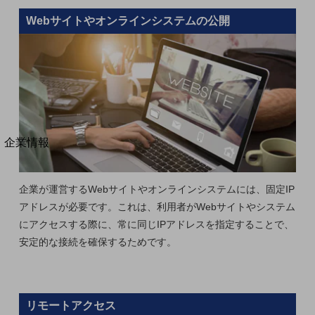
法人向けモバイルトップ
Webサイトやオンラインシステムの公開
はじめての方へ
サービス・商品を探す
新規会員登録/ログインはこちら
100回線以上のお問い合わせ・お見積りはこちら
別ウィンドウで開きます
企業情報
企業情報TOP
会社案内
会社案内TOP
企業が運営するWebサイトやオンラインシステムには、固定IP
アドレスが必要です。これは、利用者がWebサイトやシステム
組織
にアクセスする際に、常に同じIPアドレスを指定することで、
沿革
安定的な接続を確保するためです。
社長からのご挨拶
事業拠点
リモートアクセス