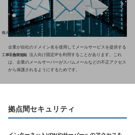
料金分析(ご利用料金管理サービス)
Web明細(My docomo)
個人のお客さま
NTTドコモ
企業が自社のドメイン名を使用してメールサービスを提供する
OCNなど
場合には、法人向け固定IPを利用することがあります。これ
工事・故障情報
お客さまサポートサイト
は、企業のメールサーバーがスパムメールなどの不正アクセス
から保護されるようにするためです。
SDPFナレッジセンター
NTTドコモ 通信障害情報
拠点間セキュリティ
インターネットVPNやサーバーへのアクセスを