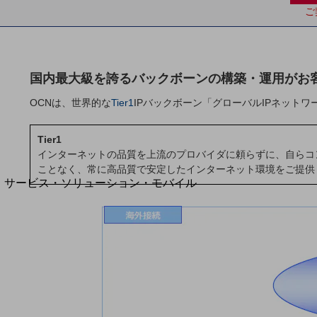
地域経済のさらなる活性化に取り組みます
ご
自治体・地域社会との共創
LGPF(Local Government Platform)
国内最大級を誇るバックボーンの構築・運用がお
OCNは、世界的な
Tier1
IPバックボーン「グローバルIPネット
別ウィンドウで開きます
Tier1
インターネットの品質を上流のプロバイダに頼らずに、自らコン
ことなく、常に高品質で安定したインターネット環境をご提供
サービス・ソリューション・モバイル
サービス・ソリューションTOP
DXに関する課題を解決する
サービス・ソリューションをご紹介
カテゴリーで探す
カテゴリーで探すTOP
ネットワーク・モバイル