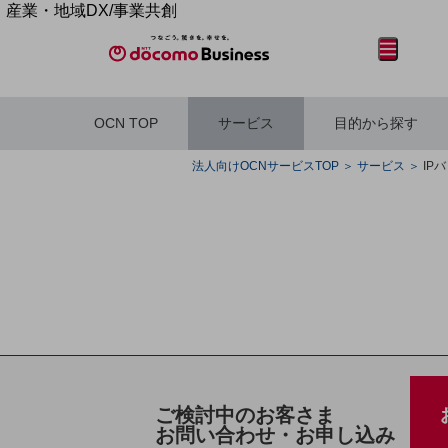
産業・地域DX/事業共創
OPEN HUB for Plural Futures
メニュー
開く
自律・分散・協調型社会の実現を目指し、
「社会可能性」を探究・実装する事業共創エコシステムです。
OPEN HUB for Plural Futuresとは
OCN TOP
サービス
目的から探す
イベント/ウェビナー
記事コンテンツ
フリーワードを入力して探す
プレイヤー(カタリスト/パートナー企業)
法人向けOCNサービスTOP
サービス
IP
事例
Smart World
産業・地域DXプラットフォーマーとして
企業と地域が持続成長する社会を目指します
フリーワードでNTTドコモビジネスの
Smart City
取り組みを検索
Smart Education
Smart Healthcare
Smart Industry
Smart Mobility
Smart Worksite
生成AI(Generative AI)
地域の取り組み
ご検討中のお客さま
お問い合わせ・お申し込み
地域社会を支える皆さまと地域課題の解決や