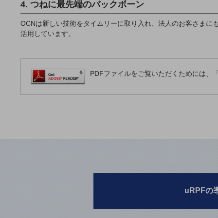
4. つねに最先端のバックボーン
データ通信製品
OCNは新しい技術をタイムリーに取り入れ、法人のお客さまに
ドコモケータイ
活用しています。
5G対応ホームルーター
通信モジュール製品
PDFファイルをご覧いただくためには、「A
衛星携帯電話
IOT完了済みメーカーブランド製品
料金
料金TOP
ドコモBiz データ無制限 ドコモ MAX ドコモ mini ドコモBiz かけ放題
ケータイプラン
5Gデータプラス
uRPFの
データプラス
IoT向け回線料金