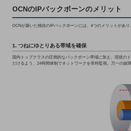
マーケティング
OCNのIPバックボーンのメリット
業務効率化
災害対策
OCNが築いた独自のIPバックボーンには、4つのメリットがあり
職場環境整備
地域共創・地方創生
1. つねにゆとりある帯域を確保
セキュリティ対策
国内トップクラスの圧倒的なバックボーン帯域に加え、現状のト
だけるよう、24時間体制でネットワークを常時監視。万一の故
遠隔監視
顧客体験（CX）改善
自動化・省電化
人材不足解消
業種・業態で探す
業種・業態で探すTOP
自治体