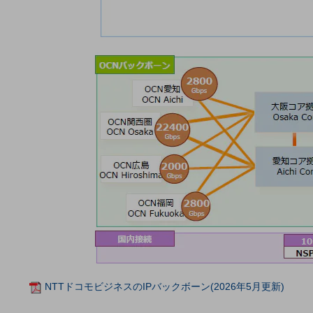
クラウド・データセンター
電話・映像コミュニケーション
セキュリティ
5G
IoT
AI
データ利活用
運用管理
業務支援・マーケティング
災害対策・BCP
課題・ニーズで探す
課題・ニーズで探すTOP
NTTドコモビジネスのIPバックボーン(2026年5月更新)
コミュニケーション・情報共有