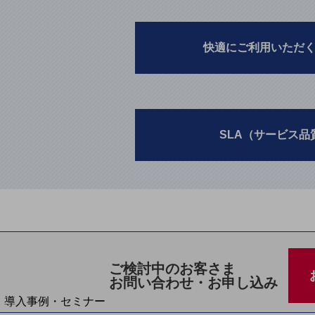
home5Gプラン
モバイルサービス
端末の一元管理
快適にご利用いただ
セキュリティ
運用保守・故障紛失サポート
回線・ネットワーク
SLA（サービス品
お手続き
ご検討中のお客さま
お問い合わせ・お申し込み
別ウィンドウで開きます
サービスをご利用中のお客さま
導入事例・セミナー