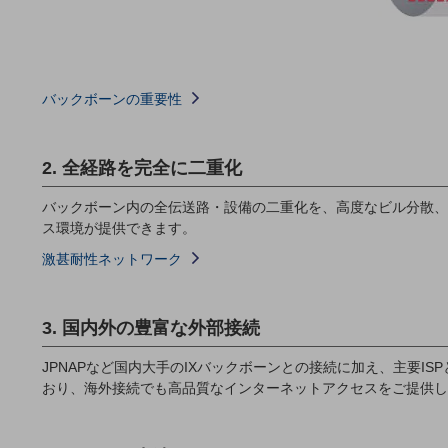
一次産業
医療・介護
観光
バックボーンの重要性
教育
モビリティ
2. 全経路を完全に二重化
製造・建設業
バックボーン内の全伝送路・設備の二重化を、高度なビル分散、
小売業
ス環境が提供できます。
キーワードで探す
激甚耐性ネットワーク
モバイルTOP
法人向けスマホ・携帯に関する、
おすすめの機種、料金やサービスをご紹介
3. 国内外の豊富な外部接続
製品
製品TOP
JPNAPなど国内大手のIXバックボーンとの接続に加え、主要I
おり、海外接続でも高品質なインターネットアクセスをご提供し
ビジネス向けスマートフォン
タフネススマートフォン