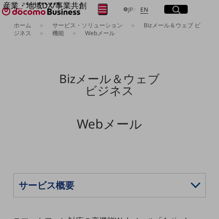
産業・地域DX/事業共創
サイト内検索
開く
日本語
English
メニュー
開く
JP
EN
OPEN HUB for Plural Futures
ホーム
サービス・ソリューション
Bizメール＆ウェブ ビ
自律・分散・協調型社会の実現を目指し、
ジネス
機能
Webメール
フリーワードを入力して探す
「社会可能性」を探究・実装する事業共創エコシステムです。
OPEN HUB for Plural Futuresとは
イベント/ウェビナー
検索する
記事コンテンツ
Bizメール＆ウェブ
プレイヤー(カタリスト/パートナー企業)
ビジネス
事例
Smart World
フリーワードでNTTドコモビジネスの
取り組みを検索
産業・地域DXプラットフォーマーとして
Webメール
企業と地域が持続成長する社会を目指します
Smart City
Smart Education
Smart Healthcare
Smart Industry
Smart Mobility
Smart Worksite
生成AI(Generative AI)
地域の取り組み
地域社会を支える皆さまと地域課題の解決や