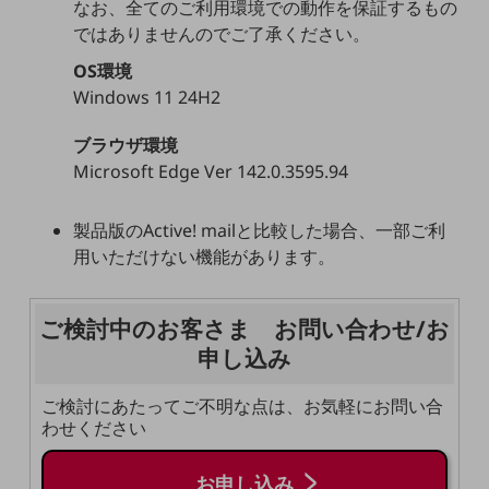
なお、全てのご利用環境での動作を保証するもの
職場環境整備
ではありませんのでご了承ください。
地域共創・地方創生
OS環境
Windows 11 24H2
セキュリティ対策
遠隔監視
ブラウザ環境
Microsoft Edge Ver 142.0.3595.94
顧客体験（CX）改善
自動化・省電化
製品版のActive! mailと比較した場合、一部ご利
用いただけない機能があります。
人材不足解消
業種・業態で探す
業種・業態で探すTOP
ご検討中のお客さま お問い合わせ/お
自治体
申し込み
一次産業
ご検討にあたってご不明な点は、お気軽にお問い合
医療・介護
わせください
観光
お申し込み