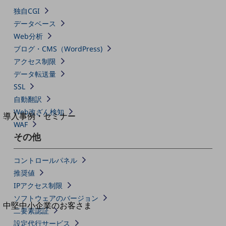
セキュリティ
独自CGI
運用保守・故障紛失サポート
データベース
Web分析
回線・ネットワーク
お手続き
ブログ・CMS（WordPress)
アクセス制限
データ転送量
SSL
自動翻訳
別ウィンドウで開きます
サービスをご利用中のお客さま
Web改ざん検知
導入事例・セミナー
WAF
導入事例TOP
その他
最新の導入事例や注目の導入事例をご紹介します
セミナー
コントロールパネル
推奨値
開催・出展する各種セミナー、イベント情報をご紹介します
IPアクセス制限
ソフトウェアのバージョン
別ウィンドウで開きます
中堅中小企業のお客さま
二要素認証
NTTドコモビジネスウォッチ
設定代行サービス