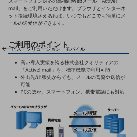
スマートフォン対応の高機能Webメール「Active!
地域経済のさらなる活性化に取り組みます
mail」をご利用いただけます。ブラウザとインターネ
自治体・地域社会との共創
LGPF(Local Government Platform)
ット接続環境さえあれば、いつでもどこでも簡単にメ
ールの送受信ができます。
別ウィンドウで開きます
ご利用のポイント
サービス・ソリューション・モバイル
サービス・ソリューションTOP
高い導入実績を誇る株式会社クオリティアの
DXに関する課題を解決する
「Active! mail」を、標準機能で利用可能
サービス・ソリューションをご紹介
外出先/出張先からでも、メールの閲覧や送信が
カテゴリーで探す
可能
カテゴリーで探すTOP
PCのほか、スマートフォン、携帯電話にも対応
ネットワーク・モバイル
クラウド・データセンター
電話・映像コミュニケーション
セキュリティ