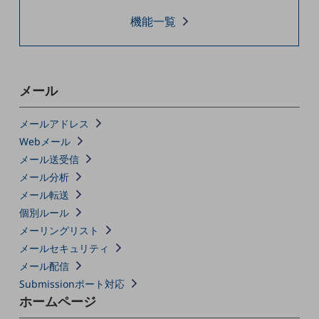
機能一覧
通信モジュール製品
衛星携帯電話
IOT完了済みメーカーブランド製品
メール
料金
料金TOP
メールアドレス
ドコモBiz データ無制限 ドコモ MAX ドコモ mini ドコモBiz かけ放題
Webメール
ケータイプラン
メール送受信
メール分析
5Gデータプラス
メール転送
データプラス
個別ルール
メーリングリスト
IoT向け回線料金
メールセキュリティ
home5Gプラン
メール配信
モバイルサービス
Submissionポート対応
端末の一元管理
ホームページ