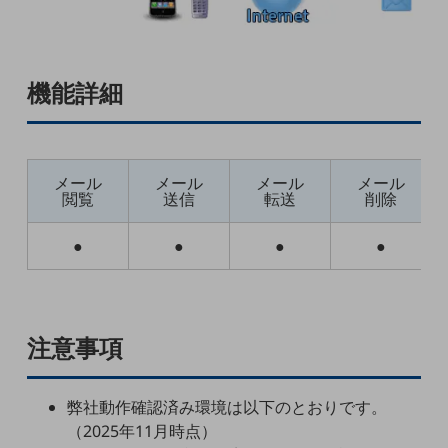
5G
IoT
機能詳細
AI
データ利活用
運用管理
メール
メール
メール
メール
閲覧
送信
転送
削除
業務支援・マーケティング
災害対策・BCP
●
●
●
●
課題・ニーズで探す
課題・ニーズで探すTOP
コミュニケーション・情報共有
注意事項
マーケティング
業務効率化
弊社動作確認済み環境は以下のとおりです。
災害対策
（2025年11月時点）