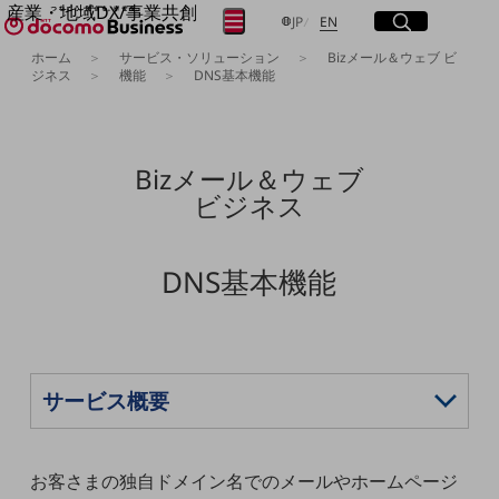
産業・地域DX/事業共創
サイト内検索
開く
日本語
English
メニュー
開く
JP
EN
OPEN HUB for Plural Futures
ホーム
サービス・ソリューション
Bizメール＆ウェブ ビ
自律・分散・協調型社会の実現を目指し、
ジネス
機能
DNS基本機能
フリーワードを入力して探す
「社会可能性」を探究・実装する事業共創エコシステムです。
OPEN HUB for Plural Futuresとは
イベント/ウェビナー
検索する
記事コンテンツ
Bizメール＆ウェブ
プレイヤー(カタリスト/パートナー企業)
ビジネス
事例
Smart World
フリーワードでNTTドコモビジネスの
取り組みを検索
産業・地域DXプラットフォーマーとして
DNS基本機能
企業と地域が持続成長する社会を目指します
Smart City
Smart Education
Smart Healthcare
Smart Industry
Smart Mobility
Smart Worksite
生成AI(Generative AI)
地域の取り組み
お客さまの独自ドメイン名でのメールやホームページ
地域社会を支える皆さまと地域課題の解決や