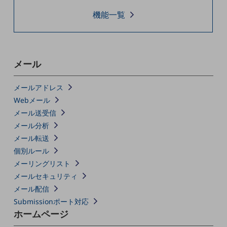
職場環境整備
機能一覧
地域共創・地方創生
セキュリティ対策
メール
遠隔監視
顧客体験（CX）改善
メールアドレス
Webメール
自動化・省電化
メール送受信
人材不足解消
メール分析
業種・業態で探す
メール転送
業種・業態で探すTOP
個別ルール
自治体
メーリングリスト
メールセキュリティ
一次産業
メール配信
医療・介護
Submissionポート対応
ホームページ
観光