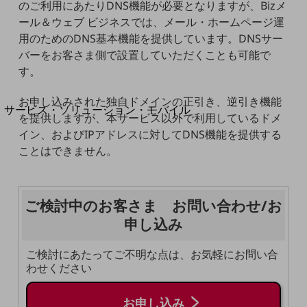
のご利用にあたりDNS機能が必要となりますが、Bizメ
地域経済のさらなる活性化に取り組みます
自治体・地域社会との共創
ール＆ウェブ ビジネスでは、メール・ホームページ運
LGPF(Local Government Platform)
用のためのDNS基本機能を提供しています。DNSサー
バーをお客さま側で設置していただくことも可能で
別ウィンドウで開きます
す。
お申し込みされた独自ドメインの正引き、逆引き機能
サービス・ソリューション・モバイル
を提供しますが、本サービス以外で利用しているドメ
サービス・ソリューションTOP
イン、およびIPアドレスに対してDNS機能を提供する
DXに関する課題を解決する
ことはできません。
サービス・ソリューションをご紹介
カテゴリーで探す
カテゴリーで探すTOP
ご検討中のお客さま お問い合わせ/お
ネットワーク・モバイル
申し込み
クラウド・データセンター
ご検討にあたってご不明な点は、お気軽にお問い合
電話・映像コミュニケーション
わせください
セキュリティ
お申し込み