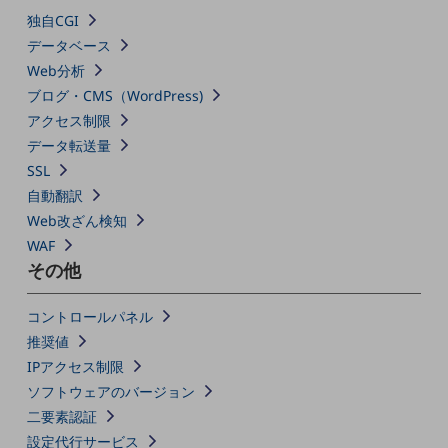
教育
独自CGI
データベース
モビリティ
Web分析
製造・建設業
ブログ・CMS（WordPress)
アクセス制限
小売業
キーワードで探す
データ転送量
モバイルTOP
SSL
自動翻訳
法人向けスマホ・携帯に関する、
おすすめの機種、料金やサービスをご紹介
Web改ざん検知
製品
WAF
製品TOP
その他
ビジネス向けスマートフォン
コントロールパネル
タフネススマートフォン
推奨値
IPアクセス制限
データ通信製品
ソフトウェアのバージョン
ドコモケータイ
二要素認証
設定代行サービス
5G対応ホームルーター