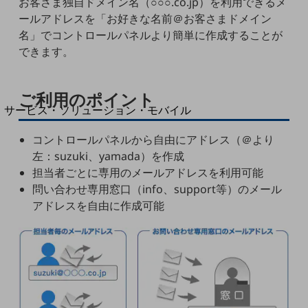
お客さま独自ドメイン名（○○○.co.jp）を利用できるメ
地域経済のさらなる活性化に取り組みます
ールアドレスを「お好きな名前＠お客さまドメイン
自治体・地域社会との共創
LGPF(Local Government Platform)
名」でコントロールパネルより簡単に作成することが
できます。
別ウィンドウで開きます
ご利用のポイント
サービス・ソリューション・モバイル
サービス・ソリューションTOP
コントロールパネルから自由にアドレス（＠より
DXに関する課題を解決する
左：suzuki、yamada）を作成
サービス・ソリューションをご紹介
担当者ごとに専用のメールアドレスを利用可能
カテゴリーで探す
問い合わせ専用窓口（info、support等）のメール
カテゴリーで探すTOP
アドレスを自由に作成可能
ネットワーク・モバイル
クラウド・データセンター
電話・映像コミュニケーション
セキュリティ