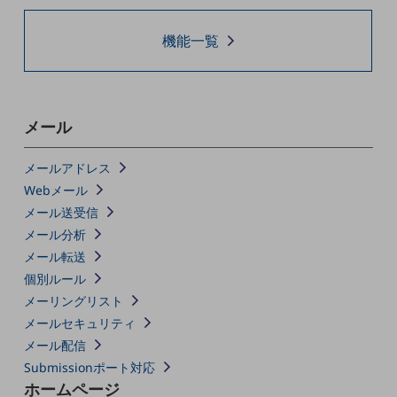
通信モジュール製品
機能一覧
衛星携帯電話
IOT完了済みメーカーブランド製品
料金
メール
料金TOP
ドコモBiz データ無制限 ドコモ MAX ドコモ mini ドコモBiz かけ放題
メールアドレス
Webメール
ケータイプラン
メール送受信
5Gデータプラス
メール分析
メール転送
データプラス
個別ルール
IoT向け回線料金
メーリングリスト
メールセキュリティ
home5Gプラン
メール配信
モバイルサービス
端末の一元管理
Submissionポート対応
ホームページ