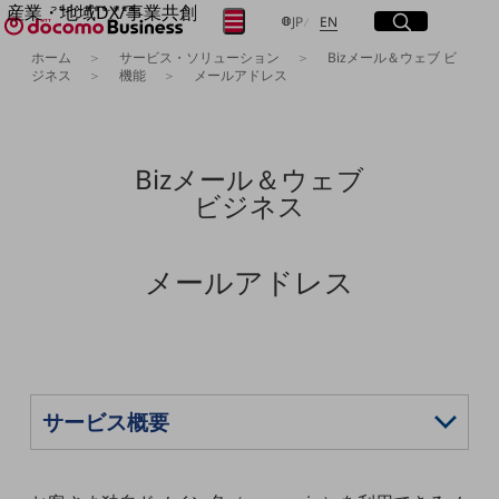
産業・地域DX/事業共創
サイト内検索
開く
日本語
English
メニュー
開く
JP
EN
OPEN HUB for Plural Futures
ホーム
サービス・ソリューション
Bizメール＆ウェブ ビ
自律・分散・協調型社会の実現を目指し、
ジネス
機能
メールアドレス
フリーワードを入力して探す
「社会可能性」を探究・実装する事業共創エコシステムです。
OPEN HUB for Plural Futuresとは
イベント/ウェビナー
検索する
記事コンテンツ
Bizメール＆ウェブ
プレイヤー(カタリスト/パートナー企業)
ビジネス
事例
Smart World
フリーワードでNTTドコモビジネスの
取り組みを検索
産業・地域DXプラットフォーマーとして
メールアドレス
企業と地域が持続成長する社会を目指します
Smart City
Smart Education
Smart Healthcare
Smart Industry
Smart Mobility
Smart Worksite
生成AI(Generative AI)
地域の取り組み
地域社会を支える皆さまと地域課題の解決や