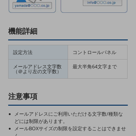
5G
IoT
AI
機能詳細
データ利活用
運用管理
設定方法
コントロールパネル
業務支援・マーケティング
メールアドレス文字数
最大半角64文字まで
（＠より左の文字数）
災害対策・BCP
課題・ニーズで探す
課題・ニーズで探すTOP
注意事項
コミュニケーション・情報共有
マーケティング
メールアドレスにご利用いただける文字数/種類な
業務効率化
どには制限があります。
メールBOXサイズの制限を設定することはできませ
災害対策
ん。