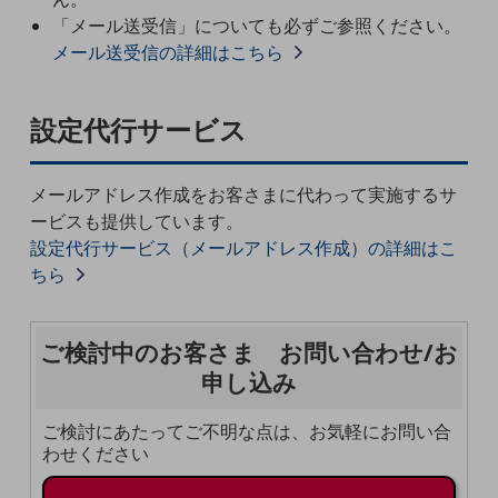
職場環境整備
「メール送受信」についても必ずご参照ください。
メール送受信の詳細はこちら
地域共創・地方創生
セキュリティ対策
設定代行サービス
遠隔監視
顧客体験（CX）改善
メールアドレス作成をお客さまに代わって実施するサ
ービスも提供しています。
自動化・省電化
設定代行サービス（メールアドレス作成）の詳細はこ
人材不足解消
ちら
業種・業態で探す
業種・業態で探すTOP
ご検討中のお客さま お問い合わせ/お
自治体
申し込み
一次産業
ご検討にあたってご不明な点は、お気軽にお問い合
医療・介護
わせください
観光