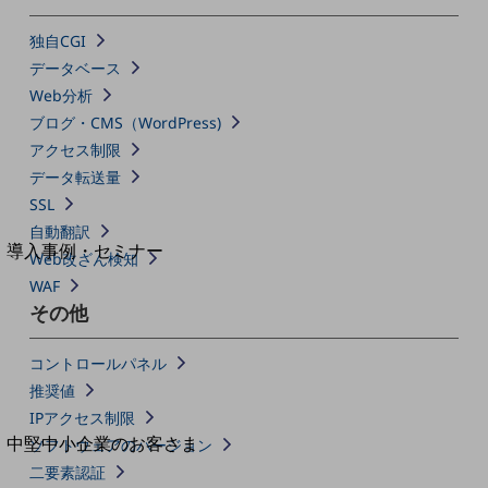
セキュリティ
独自CGI
運用保守・故障紛失サポート
データベース
回線・ネットワーク
Web分析
お手続き
ブログ・CMS（WordPress)
アクセス制限
データ転送量
SSL
別ウィンドウで開きます
サービスをご利用中のお客さま
自動翻訳
導入事例・セミナー
Web改ざん検知
導入事例TOP
WAF
その他
最新の導入事例や注目の導入事例をご紹介します
セミナー
コントロールパネル
開催・出展する各種セミナー、イベント情報をご紹介します
推奨値
IPアクセス制限
別ウィンドウで開きます
中堅中小企業のお客さま
ソフトウェアのバージョン
NTTドコモビジネスウォッチ
二要素認証