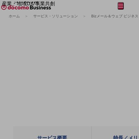
産業・地域DX/事業共創
メニュー
開く
OPEN HUB for Plural Futures
ホーム
サービス・ソリューション
Bizメール＆ウェブ ビジネス
自律・分散・協調型社会の実現を目指し、
フリーワードを入力して探す
「社会可能性」を探究・実装する事業共創エコシステムです。
OPEN HUB for Plural Futuresとは
イベント/ウェビナー
記事コンテンツ
プレイヤー(カタリスト/パートナー企業)
事例
Smart World
フリーワードでNTTドコモビジネスの
取り組みを検索
産業・地域DXプラットフォーマーとして
企業と地域が持続成長する社会を目指します
Smart City
Smart Education
Smart Healthcare
Smart Industry
Smart Mobility
Smart Worksite
生成AI(Generative AI)
地域の取り組み
地域社会を支える皆さまと地域課題の解決や
サービス概要
特長／メリ