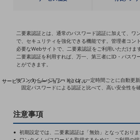
地域経済のさらなる活性化に取り組みます
自治体・地域社会との共創
LGPF(Local Government Platform)
二要素認証とは、通常のパスワード認証に加えて、ワ
で、セキュリティを強化できる機能です。管理者コン
別ウィンドウで開きます
必要なWebサイトで、二要素認証をご利用いただけま
二要素認証を利用すれば、万一、第三者にID・パスワ
とができます。
※ワンタイムパスワードとは、一定時間ごとに自動更新
サービス・ソリューション・モバイル
固定パスワードによる認証と比べて、高い安全性を
サービス・ソリューションTOP
DXに関する課題を解決する
サービス・ソリューションをご紹介
カテゴリーで探す
注意事項
カテゴリーで探すTOP
ネットワーク・モバイル
初期設定では、二要素認証は「無効」となっておりま
ワンタイムパスワードを取得するために、ご利用の端