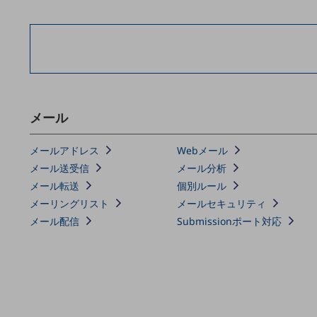
マーケティング
業務効率化
災害対策
職場環境整備
地域共創・地方創生
メール
セキュリティ対策
メールアドレス
Webメール
遠隔監視
メール送受信
メール分析
顧客体験（CX）改善
メール転送
個別ルール
メーリングリスト
メールセキュリティ
自動化・省電化
メール配信
Submissionポート対応
人材不足解消
業種・業態で探す
業種・業態で探すTOP
自治体