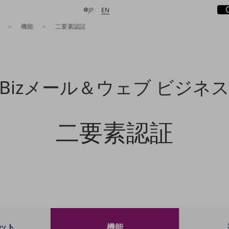
サ
開
日本語
English
JP
EN
機能
二要素認証
検索する
Bizメール＆ウェブ ビジネ
二要素認証
ット
機能