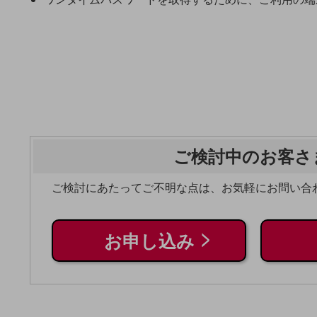
クラウド・データセンター
電話・映像コミュニケーション
セキュリティ
5G
IoT
AI
ご検討中のお客さ
データ利活用
運用管理
ご検討にあたってご不明な点は、お気軽にお問い合
業務支援・マーケティング
災害対策・BCP
お申し込み
課題・ニーズで探す
課題・ニーズで探すTOP
コミュニケーション・情報共有