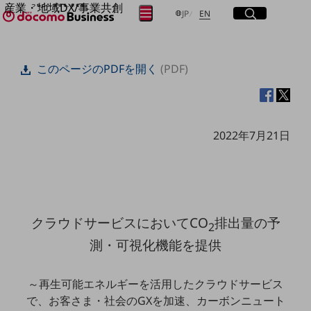
産業・地域DX/事業共創
サイト内検索
開く
日本語
English
メニュー
開く
JP
EN
OPEN HUB for Plural Futures
自律・分散・協調型社会の実現を目指し、
フリーワードを入力して探す
「社会可能性」を探究・実装する事業共創エコシステムです。
このページのPDFを開く
(PDF)
OPEN HUB for Plural Futuresとは
イベント/ウェビナー
検索する
記事コンテンツ
プレイヤー(カタリスト/パートナー企業)
事例
2022年7月21日
Smart World
フリーワードでNTTドコモビジネスの
取り組みを検索
産業・地域DXプラットフォーマーとして
企業と地域が持続成長する社会を目指します
Smart City
Smart Education
Smart Healthcare
クラウドサービスにおいてCO
排出量の予
2
Smart Industry
Smart Mobility
測・可視化機能を提供
Smart Worksite
生成AI(Generative AI)
地域の取り組み
～再生可能エネルギーを活用したクラウドサービス
で、お客さま・社会のGXを加速、カーボンニュート
地域社会を支える皆さまと地域課題の解決や