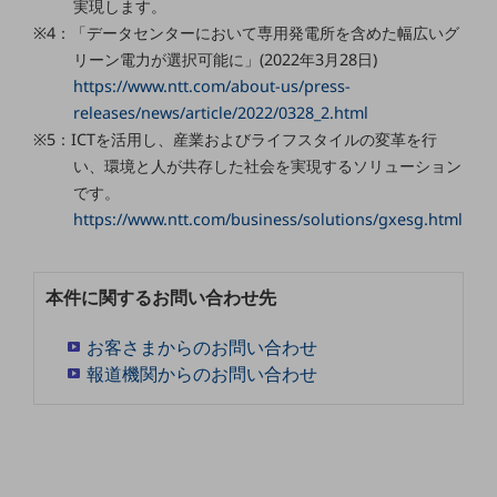
実現します。
セキュリティ
※4：「データセンターにおいて専用発電所を含めた幅広いグ
その他のお悩みはこちら
リーン電力が選択可能に」(2022年3月28日)
業界から見つける
https://www.ntt.com/about-us/press-
業界から見つけるTOP
releases/news/article/2022/0328_2.html
製造業
※5：ICTを活用し、産業およびライフスタイルの変革を行
い、環境と人が共存した社会を実現するソリューション
小売・卸売業
です。
https://www.ntt.com/business/solutions/gxesg.html
運輸業
建設業
本件に関するお問い合わせ先
地域産業
その他の業界はこちら
お客さまからのお問い合わせ
ゲーム感覚で見つける
報道機関からのお問い合わせ
ビジネスお悩み診断
NTTドコモビジネス
オンラインショップ
モバイル・ICTサービスをオンラインで
相談・申し込みができるバーチャルショップ