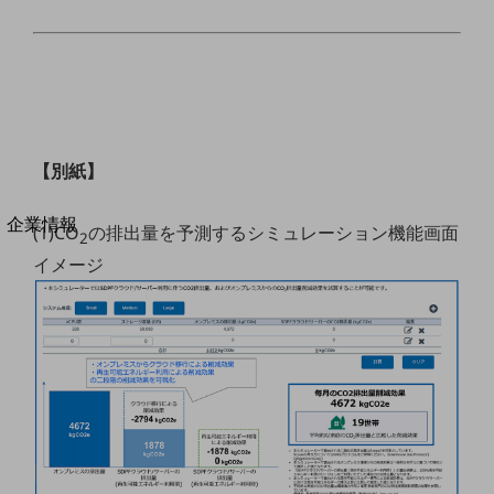
法人向けモバイルトップ
はじめての方へ
サービス・商品を探す
新規会員登録/ログインはこちら
100回線以上のお問い合わせ・お見積りはこちら
【別紙】
別ウィンドウで開きます
企業情報
(1)CO
の排出量を予測するシミュレーション機能画面
2
企業情報TOP
イメージ
会社案内
会社案内TOP
組織
沿革
社長からのご挨拶
事業拠点