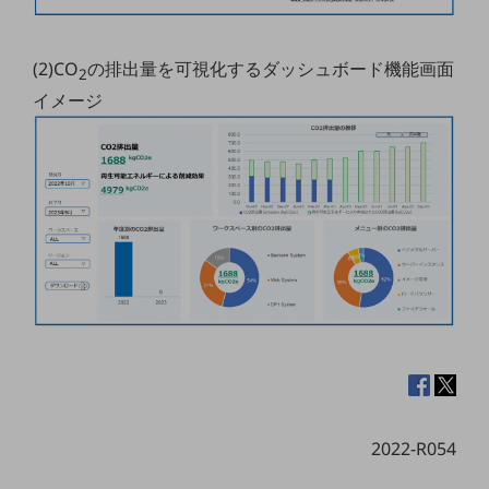
グループ会社
会社案内パンフレット
(2)CO
の排出量を可視化するダッシュボード機能画面
ニュースルーム
2
ニュースルームTOP
イメージ
ニュースリリース
地域からの発表
重要なお知らせ
お知らせ
社外からの評価実績
サステナビリティ
サステナビリティTOP
NTTドコモビジネスグループのサステナビリティ
サステナビリティ基本方針
2022-R054
サステナビリティレポート