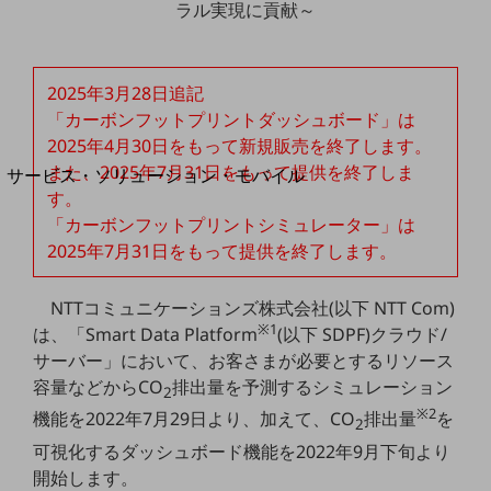
ラル実現に貢献～
地域経済のさらなる活性化に取り組みます
自治体・地域社会との共創
LGPF(Local Government Platform)
2025年3月28日追記
別ウィンドウで開きます
「カーボンフットプリントダッシュボード」は
2025年4月30日をもって新規販売を終了します。
また、2025年7月31日をもって提供を終了しま
サービス・ソリューション・モバイル
す。
サービス・ソリューションTOP
「カーボンフットプリントシミュレーター」は
DXに関する課題を解決する
2025年7月31日をもって提供を終了します。
サービス・ソリューションをご紹介
カテゴリーで探す
カテゴリーで探すTOP
NTTコミュニケーションズ株式会社(以下 NTT Com)
※1
は、「Smart Data Platform
(以下 SDPF)クラウド/
ネットワーク・モバイル
サーバー」において、お客さまが必要とするリソース
クラウド・データセンター
容量などからCO
排出量を予測するシミュレーション
2
※2
機能を2022年7月29日より、加えて、CO
排出量
を
2
電話・映像コミュニケーション
可視化するダッシュボード機能を2022年9月下旬より
セキュリティ
開始します。