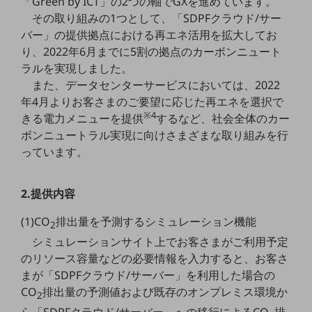
「Green by ICT」の2つの軸でGXを進めています。
職場環境整備
その取り組みの1つとして、「SDPFクラウド/サー
バー」の提供拠点における再エネ活用を拡大してお
地域共創・地方創生
り、2022年6月までに5割の拠点のカーボンニュート
セキュリティ対策
ラルを実現しました。
また、データセンターサービスにおいては、2022
遠隔監視
年4月よりお客さまのご要望に応じた再エネを選択で
顧客体験（CX）改善
※4
きる電力メニューを提供
するなど、社会全体のカー
ボンニュートラル実現に向けさまざまな取り組みを行
自動化・省電化
っています。
人材不足解消
業種・業態で探す
2.提供内容
業種・業態で探すTOP
自治体
(1)CO
排出量を予測するシミュレーション機能
2
シミュレーションサイト上でお客さまがご利用予定
一次産業
のリソース容量などの必要情報を入力すると、お客さ
医療・介護
まが「SDPFクラウド/サーバー」を利用した場合の
CO
排出量の予測値および既存のオンプレミス環境か
2
観光