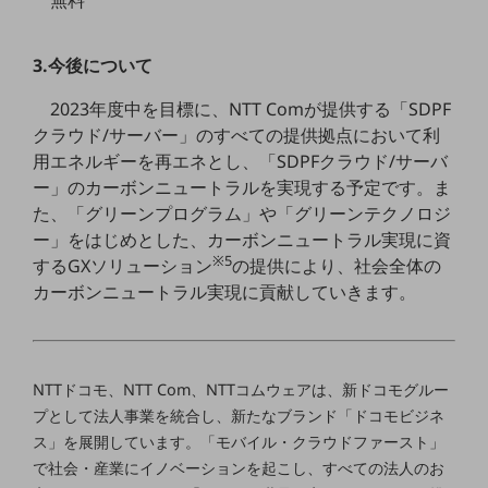
通信モジュール製品
3.今後について
衛星携帯電話
2023年度中を目標に、NTT Comが提供する「SDPF
IOT完了済みメーカーブランド製品
クラウド/サーバー」のすべての提供拠点において利
料金
用エネルギーを再エネとし、「SDPFクラウド/サーバ
料金TOP
ー」のカーボンニュートラルを実現する予定です。ま
ドコモBiz データ無制限 ドコモ MAX ドコモ mini ドコモBiz かけ放題
た、「グリーンプログラム」や「グリーンテクノロジ
ー」をはじめとした、カーボンニュートラル実現に資
ケータイプラン
※5
するGXソリューション
の提供により、社会全体の
5Gデータプラス
カーボンニュートラル実現に貢献していきます。
データプラス
IoT向け回線料金
NTTドコモ、NTT Com、NTTコムウェアは、新ドコモグルー
home5Gプラン
プとして法人事業を統合し、新たなブランド「ドコモビジネ
モバイルサービス
ス」を展開しています。「モバイル・クラウドファースト」
端末の一元管理
で社会・産業にイノベーションを起こし、すべての法人のお