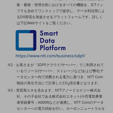
ビジネスお役立ち情報
集・蓄積・管理分析におけるすべての機能を、ICTイン
旬な話題やお役立ち資料などDXの課題を
フラも含めてワンストップで提供し、データ利活用によ
解決するヒントをお届けする記事サイト
るDX実現を加速させるプラットフォームです。詳しく
新着記事
は下記Webサイトをご覧ください。
お役立ち資料ダウンロード
トレンド記事特集
IT用語集
中堅中小企業向け
サービス・ソリューション
課題やニーズに合ったサービスをご紹介し、
https://www.ntt.com/business/sdpf/
中堅中小企業のビジネスをサポート！
お悩みから見つける
※2：お客さまが「SDPFクラウド/サーバー」でご利用されて
お悩みから見つけるTOP
いるリソース(サーバー、ストレージなど)および弊社デ
ータセンター内で消費される電力に基づき、NTT Com
ネットワーク
独自の算出方法にて計算したCO
排出量となります。
2
モバイル・音声
※3：実質再エネを含みます。NTTアノードエナジー株式会
社、その子会社である株式会社エネット(小売電気事業
バックオフィス
者登録番号：A0009)などが連携し、NTT Comのデータ
リモート・ハイブリッドワーク
センターへの電力供給を行い、カーボンニュートラルを