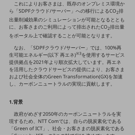
これによりお客さまは、既存のオンプレミス環境か
5G
ら「SDPFクラウド/サーバー」への移行によるCO
排
2
IoT
出量削減効果のシミュレーションが可能となるととも
に、お客さまのご利用によって排出されたCO
排出量
AI
2
をポータル上で確認することが可能となります。
データ利活用
なお、「SDPFクラウド/サーバー」では、100%再
運用管理
※3
生可能エネルギー(以下 再エネ)
を使用するサービス
業務支援・マーケティング
提供拠点を2021年より順次拡大しています。再エネ
を活用したクラウドサービスの提供により、お客さま
災害対策・BCP
および社会全体のGreen Transformation(GX)を加速
課題・ニーズで探す
し、カーボンニュートラルの実現に貢献します。
課題・ニーズで探すTOP
コミュニケーション・情報共有
1.背景
マーケティング
政府がめざす2050年のカーボンニュートラルを実
業務効率化
現するため、NTT Comでは、自らの脱炭素化である
「Green of ICT」、社会・お客さまの脱炭素化である
災害対策