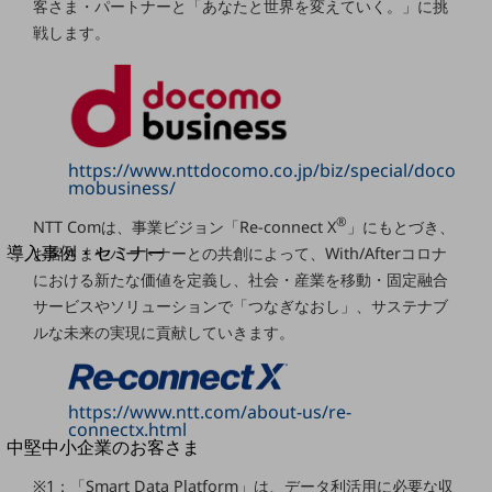
セキュリティ
客さま・パートナーと「あなたと世界を変えていく。」に挑
戦します。
運用保守・故障紛失サポート
回線・ネットワーク
お手続き
https://www.nttdocomo.co.jp/biz/special/doco
mobusiness/
®
別ウィンドウで開きます
NTT Comは、事業ビジョン「Re-connect X
」にもとづき、
サービスをご利用中のお客さま
導入事例・セミナー
お客さまやパートナーとの共創によって、With/Afterコロナ
導入事例TOP
における新たな価値を定義し、社会・産業を移動・固定融合
サービスやソリューションで「つなぎなおし」、サステナブ
最新の導入事例や注目の導入事例をご紹介します
ルな未来の実現に貢献していきます。
セミナー
開催・出展する各種セミナー、イベント情報をご紹介します
https://www.ntt.com/about-us/re-
connectx.html
別ウィンドウで開きます
中堅中小企業のお客さま
NTTドコモビジネスウォッチ
※1：「Smart Data Platform」は、データ利活用に必要な収