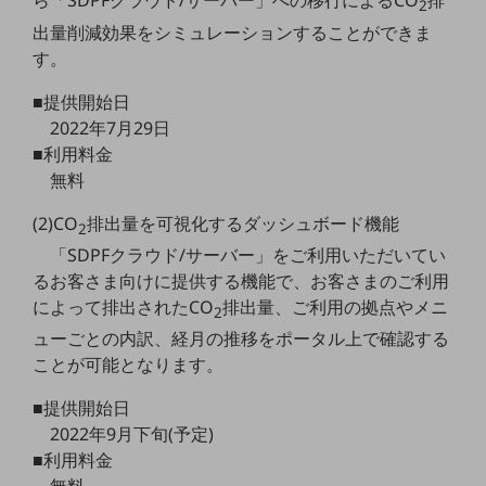
ら「SDPFクラウド/サーバー」への移行によるCO
排
2
教育
出量削減効果をシミュレーションすることができま
モビリティ
す。
製造・建設業
■提供開始日
2022年7月29日
小売業
■利用料金
キーワードで探す
無料
モバイルTOP
法人向けスマホ・携帯に関する、
(2)CO
排出量を可視化するダッシュボード機能
2
おすすめの機種、料金やサービスをご紹介
「SDPFクラウド/サーバー」をご利用いただいてい
製品
るお客さま向けに提供する機能で、お客さまのご利用
製品TOP
によって排出されたCO
排出量、ご利用の拠点やメニ
2
ビジネス向けスマートフォン
ューごとの内訳、経月の推移をポータル上で確認する
タフネススマートフォン
ことが可能となります。
データ通信製品
■提供開始日
2022年9月下旬(予定)
ドコモケータイ
■利用料金
5G対応ホームルーター
無料