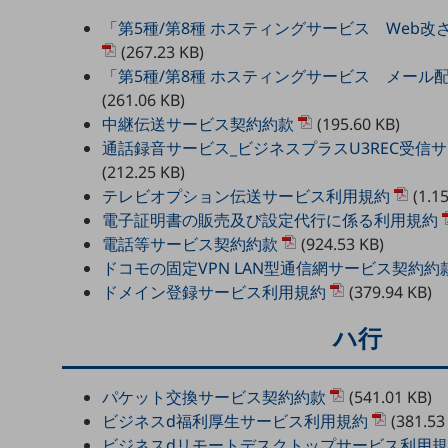
マーケティング
「第5種/第8種 ホスティングサービス Web
業務効率化
(267.23 KB)
「第5種/第8種 ホスティングサービス メール
災害対策
(261.06 KB)
職場環境整備
中継伝送サービス契約約款
(195.60 KB)
通話録音サービス_ビジネスプラスU3REC受信
地域共創・地方創生
(212.25 KB)
セキュリティ対策
テレビオプション伝送サービス利用規約
(1.1
電子証明書の販売及び設定代行に係る利用規約
遠隔監視
電話等サービス契約約款
(924.53 KB)
顧客体験（CX）改善
ドコモの固定VPN LAN型通信網サービス契約約
ドメイン登録サービス利用規約
(379.94 KB)
自動化・省電化
ハ行
人材不足解消
業種・業態で探す
業種・業態で探すTOP
パケット交換サービス契約約款
(541.01 KB)
自治体
ビジネスd福利厚生サービス利用規約
(381.53
ビジネスdリモートデスクトップサービス利用