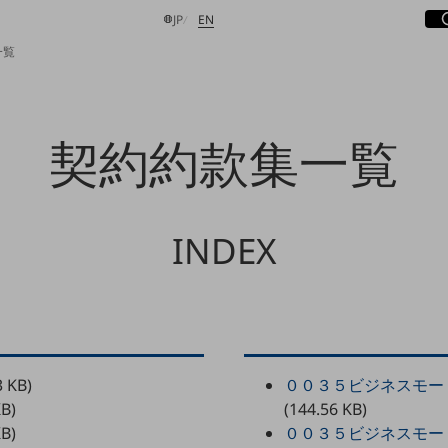
サ
開
日本語
English
JP
EN
一覧
契約約款集一覧
検索する
INDEX
3 KB)
００３５ビジネスモード
KB)
(144.56 KB)
KB)
００３５ビジネスモー