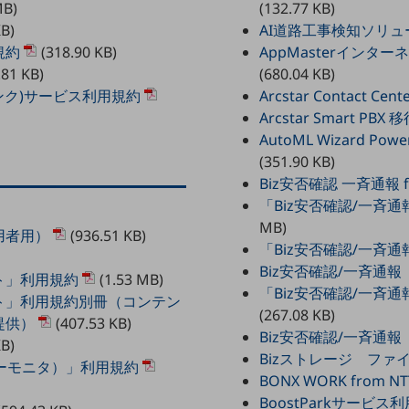
MB)
(132.77 KB)
KB)
AI道路工事検知ソリ
規約
(318.90 KB)
AppMasterイン
.81 KB)
(680.04 KB)
スリンク)サービス利用規約
Arcstar Contact 
Arcstar Smart 
AutoML Wizard 
(351.90 KB)
Biz安否確認 一斉通報
「Biz安否確認/一斉
MB)
用者用）
(936.51 KB)
「Biz安否確認/一斉
Biz安否確認/一斉通
ト」利用規約
(1.53 MB)
「Biz安否確認/一斉
ト」利用規約別冊（コンテン
(267.08 KB)
提供）
(407.53 KB)
Biz安否確認/一斉通
KB)
Bizストレージ ファ
コーモニタ）」利用規約
BONX WORK from N
BoostParkサービ