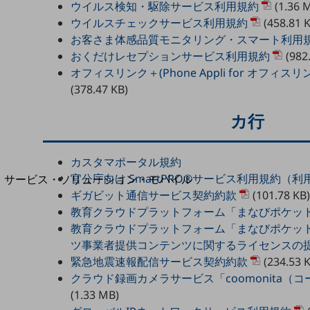
ウイルス検知・駆除サービス利用規約
(1.36 
地域経済のさらなる活性化に取り組みます
自治体・地域社会との共創
ウイルスチェックサービス利用規約
(458.81 
LGPF(Local Government Platform)
お客さま体感品質モニタリング・スマート利用
おくだけレセプションサービス利用規約
(982
オフィスリンク＋(Phone Appli for オフィ
(378.47 KB)
別ウィンドウで開きます
カ行
カスタマポータル規約
官公庁向け SmartPRO®サービス利用規約（利
サービス・ソリューション・モバイル
ギガビット通信サービス契約約款
(101.78 KB)
サービス・ソリューションTOP
教育クラウドプラットフォーム「まなびポケッ
DXに関する課題を解決する
教育クラウドプラットフォーム「まなびポケッ
サービス・ソリューションをご紹介
ツ事業者提供コンテンツに関するライセンスの
カテゴリーで探す
緊急地震速報配信サービス契約約款
(234.53 
カテゴリーで探すTOP
クラウド録画カメラサービス「coomonita（
ネットワーク・モバイル
(1.33 MB)