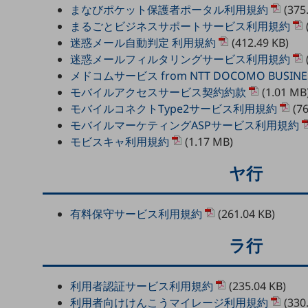
まなびポケット保護者ポータル利用規約
(375
データ通信製品
まるごとビジネスサポートサービス利用規約
ドコモケータイ
迷惑メール自動判定 利用規約
(412.49 KB)
迷惑メールフィルタリングサービス利用規約
5G対応ホームルーター
メドコムサービス from NTT DOCOMO BUSIN
モバイルアクセスサービス契約約款
(1.01 MB
通信モジュール製品
モバイルコネクトType2サービス利用規約
(76
衛星携帯電話
モバイルマーケティングASPサービス利用規約
モビスキャ利用規約
(1.17 MB)
IOT完了済みメーカーブランド製品
料金
ヤ行
料金TOP
ドコモBiz データ無制限 ドコモ MAX ドコモ mini ドコモBiz かけ放題
有料保守サービス利用規約
(261.04 KB)
ケータイプラン
ラ行
5Gデータプラス
データプラス
利用者認証サービス利用規約
(235.04 KB)
IoT向け回線料金
利用者向けけんこうマイレージ利用規約
(330