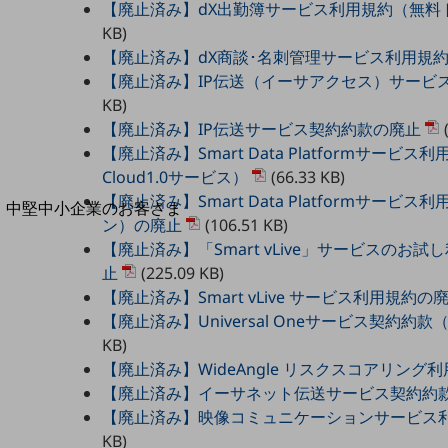
導入事例TOP
【廃止済み】dX出勤簿サービス利用規約（無料
KB)
最新の導入事例や注目の導入事例をご紹介します
【廃止済み】dX商談･名刺管理サービス利用規
セミナー
【廃止済み】IP伝送（イーサアクセス）サービ
開催・出展する各種セミナー、イベント情報をご紹介します
KB)
【廃止済み】IP伝送サービス契約約款の廃止
(
【廃止済み】Smart Data Platformサービス利用
Cloud1.0サービス）
(66.33 KB)
【廃止済み】Smart Data Platformサー
中堅中小企業のお客さま
ン）の廃止
(106.51 KB)
NTTドコモビジネスウォッチ
【廃止済み】「Smart vLive」サービスのお
ビジネスお役立ち情報
止
(225.09 KB)
旬な話題やお役立ち資料などDXの課題を
【廃止済み】Smart vLive サービス利用規約の
解決するヒントをお届けする記事サイト
【廃止済み】Universal Oneサービス契約約
新着記事
KB)
お役立ち資料ダウンロード
トレンド記事特集
【廃止済み】WideAngle リスクスコアリング
IT用語集
【廃止済み】イーサネット伝送サービス契約約
中堅中小企業向け
【廃止済み】映像コミュニケーションサービス
サービス・ソリューション
KB)