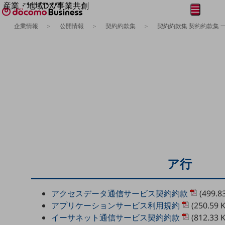
産業・地域DX/事業共創
メニュー
開く
OPEN HUB for Plural Futures
企業情報
公開情報
契約約款集
契約約款集 契約約款集 
自律・分散・協調型社会の実現を目指し、
フリーワードを入力して探す
「社会可能性」を探究・実装する事業共創エコシステムです。
OPEN HUB for Plural Futuresとは
イベント/ウェビナー
記事コンテンツ
プレイヤー(カタリスト/パートナー企業)
事例
Smart World
フリーワードでNTTドコモビジネスの
取り組みを検索
産業・地域DXプラットフォーマーとして
企業と地域が持続成長する社会を目指します
Smart City
Smart Education
Smart Healthcare
ア行
Smart Industry
Smart Mobility
Smart Worksite
生成AI(Generative AI)
アクセスデータ通信サービス契約約款
(499.8
地域の取り組み
アプリケーションサービス利用規約
(250.59 
イーサネット通信サービス契約約款
(812.33 
地域社会を支える皆さまと地域課題の解決や