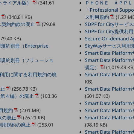
トライアル版）
(341.61
ＰＨＯＮＥ ＡＰＰＬ
「Professional S
約
(348.81 KB)
ス利用規約
(1.27 M
ス契約約款の廃止
(79.08
SDPF for Cityサ
SDPF for City提
79.40 KB)
Secure On-demand
規約別冊（Enterprise
SkyWayサービス利用
Smart Data Pla
ビス利用規約別冊（ソリューショ
Smart Data Pl
別ウィンドウで開きます
規定）
(1,019.49 KB
試し利用に関する利用規約の廃
Smart Data Pl
KB)
廃止
(256.78 KB)
Smart Data Pl
款（第４編）の廃止
(103.36
(501.07 KB)
Smart Data Pl
利用規約
(2.01 MB)
Smart Data Pla
款の廃止
(76.21 KB)
Smart Data Pl
利用規約の廃止
(253.01
(98.19 KB)
Smart Data Pl