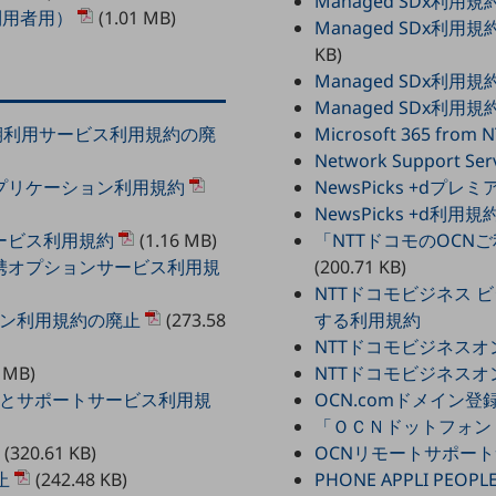
Managed SDx利用
利用者用）
(1.01 MB)
Managed SDx利
KB)
Managed SDx利用規
Managed SDx利用
ming定期利用サービス利用規約の廃
Microsoft 365 f
Network Support S
ドアプリケーション利用規約
NewsPicks +dプ
NewsPicks +d利用規
サービス利用規約
(1.16 MB)
「NTTドコモのOC
ド連携オプションサービス利用規
(200.71 KB)
NTTドコモビジネス 
チプラン利用規約の廃止
(273.58
する利用規約
NTTドコモビジネス
 MB)
NTTドコモビジネス
るごとサポートサービス利用規
OCN.comドメイン
「ＯＣＮドットフォン
(320.61 KB)
OCNリモートサポー
止
(242.48 KB)
PHONE APPLI PE