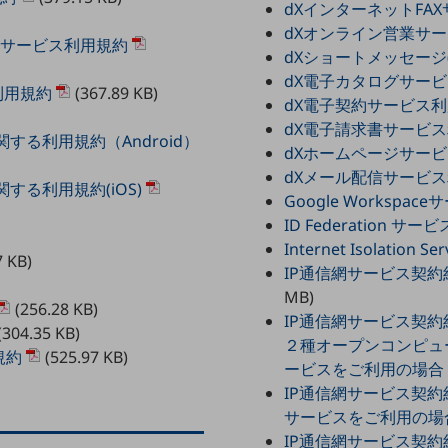
dXインターネットFA
dXオンライン営業サ
）サービス利用規約
dXショートメッセージ
dX電子カタログサー
利用規約
(367.89 KB)
dX電子契約サービス
dX電子請求書サービ
る利用規約（Android）
dXホームページサー
dXメール配信サービ
る利用規約(iOS)
Google Workspa
ID Federation サ
Internet Isolation 
7 KB)
IP通信網サービス契約
MB)
(256.28 KB)
IP通信網サービス契
(304.35 KB)
２種オープンコンピュ
規約
(525.97 KB)
ービスをご利用の場合
IP通信網サービス契約
サービスをご利用の場
IP通信網サービス契約