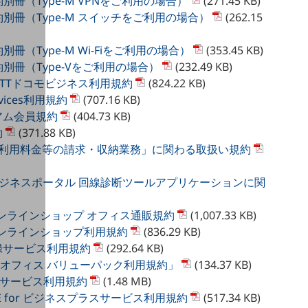
規約別冊（Type-M VPNをご利用の場合）
(271.45 KB)
用規約別冊（Type-M スイッチをご利用の場合）
(262.15
約別冊（Type-M Wi-Fiをご利用の場合）
(353.45 KB)
規約別冊（Type-Vをご利用の場合）
(232.49 KB)
rom NTTドコモビジネス利用規約
(824.22 KB)
ervices利用規約
(707.16 KB)
レミアム会員規約
(404.73 KB)
約
(371.88 KB)
Nご利用料金等の請求・収納業務」に関わる取扱い規約
ビジネスポータル 回線診断ツールアプリケーションに関
オンラインショップ オフィス通販規約
(1,007.33 KB)
オンラインショップ利用規約
(836.29 KB)
登録サービス利用規約
(292.64 KB)
 オフィス バリューパック利用規約」
(134.37 KB)
トサービス利用規約
(1.48 MB)
OPLE for ビジネスプラスサービス利用規約
(517.34 KB)