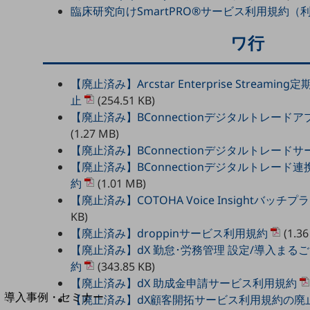
臨床研究向けSmartPRO®サービス利用規約（
home5Gプラン
モバイルサービス
ワ行
端末の一元管理
セキュリティ
【廃止済み】Arcstar Enterprise Strea
運用保守・故障紛失サポート
止
(254.51 KB)
【廃止済み】BConnectionデジタルトレー
回線・ネットワーク
(1.27 MB)
お手続き
【廃止済み】BConnectionデジタルトレード
【廃止済み】BConnectionデジタルトレー
約
(1.01 MB)
【廃止済み】COTOHA Voice Insightバッ
KB)
【廃止済み】droppinサービス利用規約
(1.36
【廃止済み】dX 勤怠･労務管理 設定/導入ま
約
(343.85 KB)
別ウィンドウで開きます
【廃止済み】dX 助成金申請サービス利用規約
サービスをご利用中のお客さま
導入事例・セミナー
【廃止済み】dX顧客開拓サービス利用規約の廃