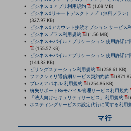
一次産業
ビジネスｄアプリ利用規約
(1.08 MB)
医療・介護
ビジネスdリモートデスクトップ（無料プラン
(327.97 KB)
観光
ビジネスdアカウント接続オプション サービス
教育
ビジネスプラス利用規約
(1.56 MB)
ビジネスモバイルアプリケーション 使用許諾に関す
モビリティ
(155.57 KB)
ビジネスモバイルアプリケーション 使用許諾に関す
製造・建設業
(144.83 KB)
小売業
ビリングステーション利用規約
(258.61 KB)
キーワードで探す
ファクシミリ通信網サービス契約約款
(871.8
モバイルTOP
プレミアパネル 利用規約
(254.86 KB)
法人向けスマホ・携帯に関する、
紛失サポートByモバイル管理サービス利用規約
おすすめの機種、料金やサービスをご紹介
「法人向けセキュリティサービス」利用規約
製品
ホスティングサービスの設定代行に関する利用
製品TOP
マ行
ビジネス向けスマートフォン
タフネススマートフォン