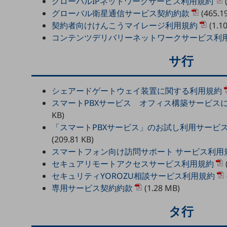
グローバルIPネットワークサービス利用規約
(
クラウド・データセンター
グローバル衛星通信サービス契約約款
(465.1
電話・映像コミュニケーション
契約者向けけんこうマイレージ利用規約
(1.1
コンテンツデリバリーネットワークサービス利
セキュリティ
サ行
5G
IoT
シェアードゲートウェイ装置に関する利用規約
AI
スマートPBXサービス オフィス構築サービス
データ利活用
KB)
「スマートPBXサービス」のお試し利用サービ
運用管理
(209.81 KB)
スマートフォン向け訪問サポート サービス利用
業務支援・マーケティング
セキュアリモートアクセスサービス利用規約
災害対策・BCP
セキュリティYOROZU相談サービス利用規約
課題・ニーズで探す
専用サービス契約約款
(1.28 MB)
課題・ニーズで探すTOP
タ行
コミュニケーション・情報共有