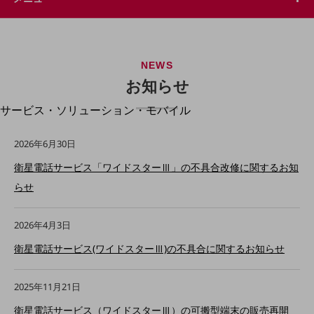
地域経済のさらなる活性化に取り組みます
自治体・地域社会との共創
LGPF(Local Government Platform)
NEWS
別ウィンドウで開きます
お知らせ
サービス・ソリューション・モバイル
サービス・ソリューションTOP
2026年6月30日
DXに関する課題を解決する
サービス・ソリューションをご紹介
衛星電話サービス「ワイドスターⅢ」の不具合改修に関するお知
カテゴリーで探す
らせ
カテゴリーで探すTOP
ネットワーク・モバイル
2026年4月3日
クラウド・データセンター
衛星電話サービス(ワイドスターⅢ)の不具合に関するお知らせ
電話・映像コミュニケーション
2025年11月21日
セキュリティ
衛星電話サービス（ワイドスターⅢ）の可搬型端末の販売再開