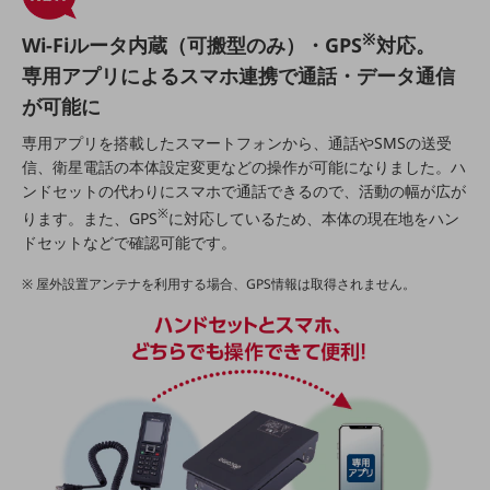
旬な話題やお役立ち資料などDXの課題を
※
Wi-Fiルータ内蔵（可搬型のみ）・GPS
対応。
解決するヒントをお届けする記事サイト
新着記事
専用アプリによるスマホ連携で通話・データ通信
お役立ち資料ダウンロード
トレンド記事特集
が可能に
IT用語集
専用アプリを搭載したスマートフォンから、通話やSMSの送受
中堅中小企業向け
信、衛星電話の本体設定変更などの操作が可能になりました。ハ
サービス・ソリューション
ンドセットの代わりにスマホで通話できるので、活動の幅が広が
課題やニーズに合ったサービスをご紹介し、
※
ります。また、GPS
に対応しているため、本体の現在地をハン
中堅中小企業のビジネスをサポート！
ドセットなどで確認可能です。
お悩みから見つける
お悩みから見つけるTOP
屋外設置アンテナを利用する場合、GPS情報は取得されません。
ネットワーク
モバイル・音声
バックオフィス
リモート・ハイブリッドワーク
セキュリティ