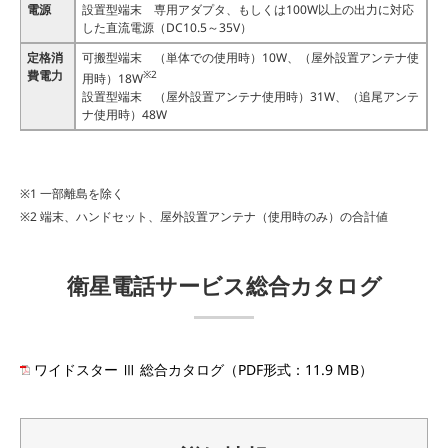
電源
設置型端末 専用アダプタ、もしくは100W以上の出力に対応
した直流電源（DC10.5～35V）
定格消
可搬型端末 （単体での使用時）10W、（屋外設置アンテナ使
費電力
※2
用時）18W
設置型端末 （屋外設置アンテナ使用時）31W、（追尾アンテ
ナ使用時）48W
一部離島を除く
端末、ハンドセット、屋外設置アンテナ（使用時のみ）の合計値
衛星電話サービス総合カタログ
ワイドスター Ⅲ 総合カタログ（PDF形式：11.9 MB）