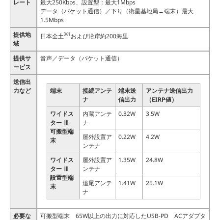
レート
最大250Kbps、設置型：最大1Mbps
データ（パケット通信）／下り（衛星基地局→端末）最大
1.5Mbps
提供地
※1
日本全土
および沿岸約200海里
域
提供サ
音声／データ（パケット通信）
ービス
送信出
力など
端末
接続アンテ
端末送
アンテナ送信出力
ナ
信出力
（EIRP値）
ワイドス
内蔵アンテ
0.32W
3.5W
ター Ⅲ
ナ
可搬型端
屋外設置ア
0.22W
4.2W
末
ンテナ
ワイドス
屋外設置ア
1.35W
24.8W
ター Ⅲ
ンテナ
設置型端
追尾アンテ
1.41W
25.1W
末
ナ
必要な
可搬型端末 65W以上の出力に対応したUSB-PD ACアダプタ