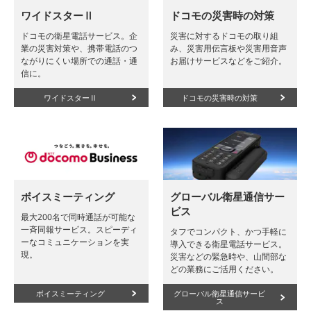
ワイドスターⅡ
ドコモの災害時の対策
ドコモの衛星電話サービス。企
災害に対するドコモの取り組
業の災害対策や、携帯電話のつ
み、災害用伝言板や災害用音声
ながりにくい場所での通話・通
お届けサービスなどをご紹介。
信に。
ワイドスターⅡ
ドコモの災害時の対策
ボイスミーティング
グローバル衛星通信サー
ビス
最大200名で同時通話が可能な
一斉同報サービス。スピーディ
タフでコンパクト、かつ手軽に
ーなコミュニケーションを実
導入できる衛星電話サービス。
現。
災害などの緊急時や、山間部な
どの業務にご活用ください。
ボイスミーティング
グローバル衛星通信サービ
ス