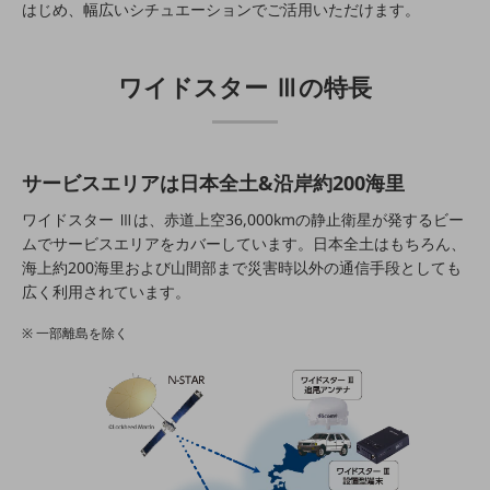
職場環境整備
はじめ、幅広いシチュエーションでご活用いただけます。
地域共創・地方創生
ワイドスター Ⅲの特長
セキュリティ対策
遠隔監視
顧客体験（CX）改善
サービスエリアは日本全土&沿岸約200海里
自動化・省電化
ワイドスター Ⅲは、赤道上空36,000kmの静止衛星が発するビー
ムでサービスエリアをカバーしています。日本全土はもちろん、
人材不足解消
海上約200海里および山間部まで災害時以外の通信手段としても
業種・業態で探す
広く利用されています。
業種・業態で探すTOP
自治体
一部離島を除く
一次産業
医療・介護
観光