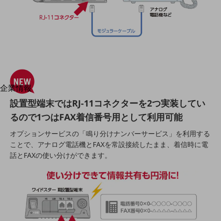
はじめての方へ
サービス・商品を探す
新規会員登録/ログインはこちら
100回線以上のお問い合わせ・お見積りはこちら
企業情報
別ウィンドウで開きます
企業情報TOP
設置型端末ではRJ-11コネクターを2つ実装してい
会社案内
るので1つはFAX着信番号用として利用可能
会社案内TOP
オプションサービスの「鳴り分けナンバーサービス」を利用する
組織
ことで、アナログ電話機とFAXを常設接続したまま、着信時に電
話とFAXの使い分けができます。
沿革
社長からのご挨拶
事業拠点
グループ会社