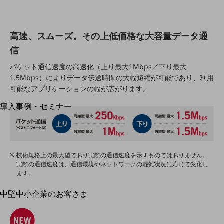
運用保守・故障紛失サポート
回線・ネットワーク
高速、スムーズ。その上低価格な大容量データ通
お手続き
信
パケット通信速度の高速化（上り最大1Mbps／下り最大
1.5Mbps）によりデータ伝送時間の大幅短縮が可能であり、利用
可能なアプリケーションの幅が広がります。
別ウィンドウで開きます
サービスをご利用中のお客さま
導入事例・セミナー
導入事例TOP
最新の導入事例や注目の導入事例をご紹介します
セミナー
技術規格上の最大値であり実際の通信速度を示すものではありません。
開催・出展する各種セミナー、イベント情報をご紹介します
実際の通信速度は、通信環境やネットワークの混雑状況に応じて変化し
ます。
中堅中小企業のお客さま
別ウィンドウで開きます
NTTドコモビジネスウォッチ
ビジネスお役立ち情報