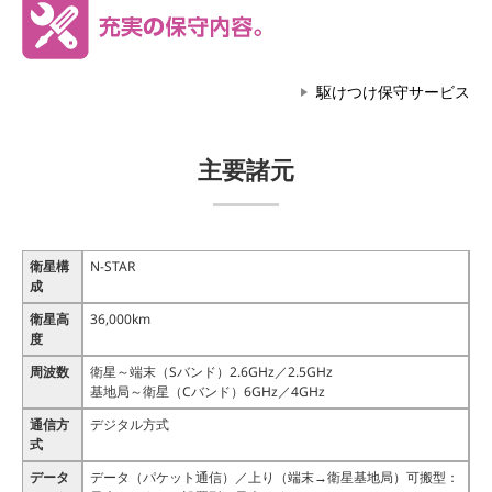
駆けつけ保守サービス
主要諸元
衛星構
N-STAR
成
衛星高
36,000km
度
周波数
衛星～端末（Sバンド）2.6GHz／2.5GHz
基地局～衛星（Cバンド）6GHz／4GHz
通信方
デジタル方式
式
データ
データ（パケット通信）／上り（端末→衛星基地局）可搬型：