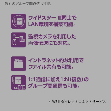
数）のグループ間通信も可能。
経営情報TOP
業績
決算公告
電子公告
基礎的電気通信役務損益明細表
採用情報
採用情報TOP
新卒採用
経験者採用
障がい者採用
人材育成制度
広告・協賛
広告
WSⅢダイレクトコネクトサービス
協賛
NTTドコモグループ