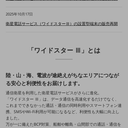
5G
IoT
2025年10月17日
AI
衛星電話サービス（ワイドスターⅢ）の設置型端末の販売再開
データ利活用
運用管理
「ワイドスター Ⅲ」とは
業務支援・マーケティング
災害対策・BCP
課題・ニーズで探す
陸・山・海、電波が途絶えがちなエリアにつなが
課題・ニーズで探すTOP
る安心と利便性をお届けします。
コミュニケーション・情報共有
通信衛星を利用した衛星電話サービスがさらに進化。
マーケティング
「ワイドスター Ⅲ」は、データ通信を高速化するだけでなく、
これまでできなかった通話・通信の同時利用やスマートフォン連
業務効率化
携、SMSやWi-Fi利用が可能になるなど、利便性も大幅に向上し
ました。
災害対策
万が一に備えたBCP対策、船舶や離島・山間部での通話・通信を