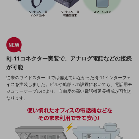
その他のお悩みはこちら
業界から見つける
業界から見つけるTOP
製造業
小売・卸売業
運輸業
RJ-11コネクター実装で、アナログ電話などの接続
建設業
が可能
地域産業
従来のワイドスター Ⅱでは備えていなかったRJ-11インターフェ
イスを実装しました。ビルや船舶への設置においても、電話用モ
その他の業界はこちら
ジュラーケーブルにより、自由度の高い電話機延長構成が可能と
ゲーム感覚で見つける
なります。
ビジネスお悩み診断
NTTドコモビジネス
オンラインショップ
モバイル・ICTサービスをオンラインで
相談・申し込みができるバーチャルショップ
法人向けモバイルトップ