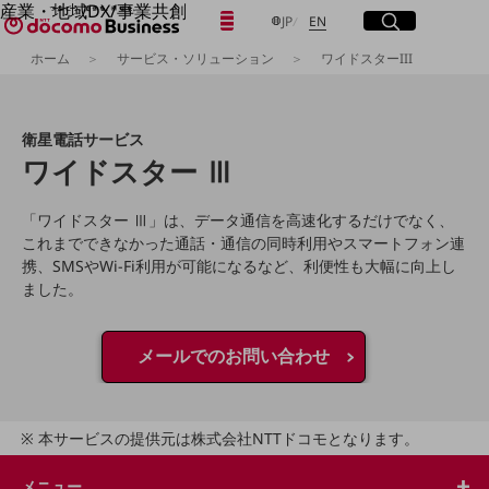
産業・地域DX/事業共創
日本語
English
メニュー
開く
サイト内検索
開く
JP
EN
OPEN HUB for Plural Futures
ホーム
サービス・ソリューション
ワイドスターIII
自律・分散・協調型社会の実現を目指し、
「社会可能性」を探究・実装する事業共創エコシステムです。
フリーワードを入力して探す
OPEN HUB for Plural Futuresとは
イベント/ウェビナー
衛星電話サービス
記事コンテンツ
検索する
ワイドスター Ⅲ
プレイヤー(カタリスト/パートナー企業)
事例
Smart World
「ワイドスター Ⅲ」は、データ通信を高速化するだけでなく、
フリーワードでNTTドコモビジネスの
これまでできなかった通話・通信の同時利用やスマートフォン連
取り組みを検索
産業・地域DXプラットフォーマーとして
携、SMSやWi-Fi利用が可能になるなど、利便性も大幅に向上し
企業と地域が持続成長する社会を目指します
ました。
Smart City
Smart Education
Smart Healthcare
Smart Industry
メールでのお問い合わせ
Smart Mobility
Smart Worksite
生成AI(Generative AI)
地域の取り組み
本サービスの提供元は株式会社NTTドコモとなります。
地域社会を支える皆さまと地域課題の解決や
メニュー