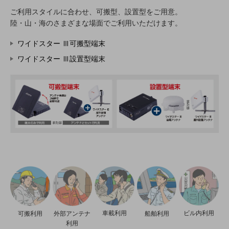
通信モジュール製品
ご利用スタイルに合わせ、可搬型、設置型をご用意。
陸・山・海のさまざまな場面でご利用いただけます。
衛星携帯電話
ワイドスター Ⅲ可搬型端末
IOT完了済みメーカーブランド製品
ワイドスター Ⅲ設置型端末
料金
料金TOP
ドコモBiz データ無制限 ドコモ MAX ドコモ mini ドコモBiz かけ放題
ケータイプラン
5Gデータプラス
データプラス
IoT向け回線料金
home5Gプラン
モバイルサービス
端末の一元管理
車載利用
ビル内利用
可搬利用
外部アンテナ
船舶利用
セキュリティ
利用