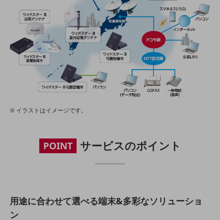
教育
モビリティ
製造・建設業
小売業
キーワードで探す
モバイルTOP
法人向けスマホ・携帯に関する、
おすすめの機種、料金やサービスをご紹介
イラストはイメージです。
製品
製品TOP
ビジネス向けスマートフォン
サービスのポイント
POINT
タフネススマートフォン
データ通信製品
ドコモケータイ
用途に合わせて選べる端末&多彩なソリューショ
5G対応ホームルーター
ン