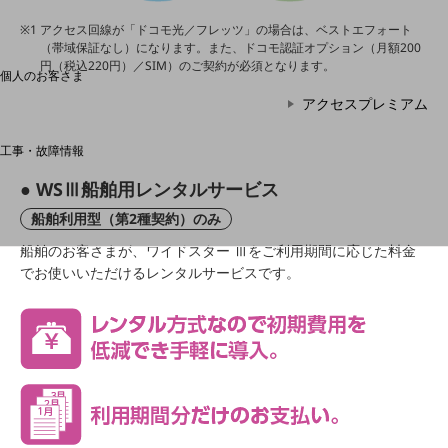
料金分析(ご利用料金管理サービス)
アクセス回線が「ドコモ光／フレッツ」の場合は、ベストエフォート
（帯域保証なし）になります。また、ドコモ認証オプション（月額200
Web明細(My docomo)
円（税込220円）／SIM）のご契約が必須となります。
個人のお客さま
NTTドコモ
アクセスプレミアム
OCNなど
工事・故障情報
お客さまサポートサイト
● WSⅢ船舶用レンタルサービス
SDPFナレッジセンター
船舶利用型（第2種契約）のみ
NTTドコモ 通信障害情報
船舶のお客さまが、ワイドスター Ⅲをご利用期間に応じた料金
でお使いいただけるレンタルサービスです。