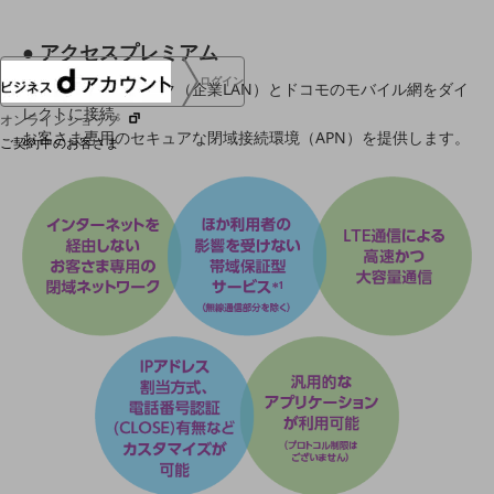
● アクセスプレミアム
ログイン
お客さまネットワーク（企業LAN）とドコモのモバイル網をダイ
レクトに接続。
オンラインショップ
お客さま専用のセキュアな閉域接続環境（APN）を提供します。
ご契約中のお客さま
サービス別サポート情報
ご契約中サービスの一元管理
Web明細(ビリングステーション)