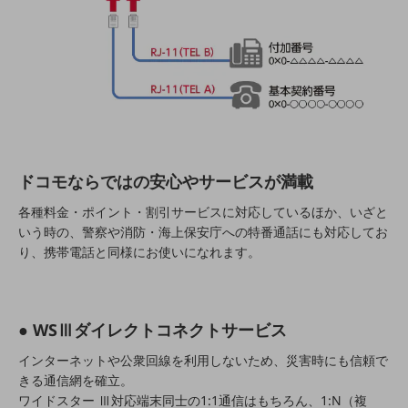
会社案内パンフレット
ニュースルーム
ニュースルームTOP
ニュースリリース
地域からの発表
重要なお知らせ
ドコモならではの安心やサービスが満載
お知らせ
各種料金・ポイント・割引サービスに対応しているほか、いざと
社外からの評価実績
いう時の、警察や消防・海上保安庁への特番通話にも対応してお
サステナビリティ
り、携帯電話と同様にお使いになれます。
サステナビリティTOP
NTTドコモビジネスグループのサステナビリティ
サステナビリティ基本方針
● WSⅢダイレクトコネクトサービス
サステナビリティレポート
インターネットや公衆回線を利用しないため、災害時にも信頼で
きる通信網を確立。
ダイバーシティ
ワイドスター Ⅲ対応端末同士の1:1通信はもちろん、1:N（複
経営情報