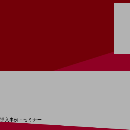
home5Gプラン
モバイルサービス
端末の一元管理
セキュリティ
運用保守・故障紛失サポート
回線・ネットワーク
お手続き
別ウィンドウで開きます
サービスをご利用中のお客さま
導入事例・セミナー
導入事例TOP