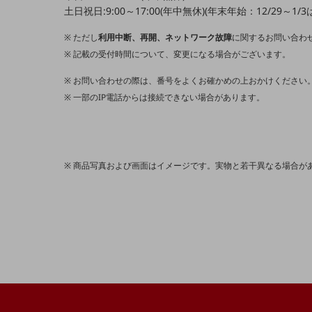
データ通信製品
土日祝日:9:00～17:00(年中無休)(年末年始：12/29～
ドコモケータイ
ただし
利用中断、再開、ネットワーク故障
に関するお問い合わせ
記載の受付時間について、変更になる場合がございます。
5G対応ホームルーター
お問い合わせの際は、番号をよくお確かめの上おかけください
通信モジュール製品
一部のIP電話からは接続できない場合があります。
衛星携帯電話
IOT完了済みメーカーブランド製品
料金
料金TOP
商品写真および画面はイメージです。実物と若干異なる場合が
ドコモBiz データ無制限 ドコモ MAX ドコモ mini ドコモBiz かけ放題
ケータイプラン
5Gデータプラス
データプラス
IoT向け回線料金