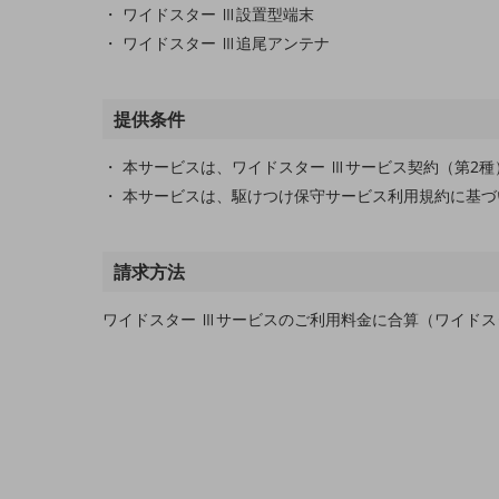
ワイドスター Ⅲ設置型端末
電話・映像コミュニケーション
ワイドスター Ⅲ追尾アンテナ
セキュリティ
提供条件
5G
IoT
本サービスは、ワイドスター Ⅲサービス契約（第2
本サービスは、駆けつけ保守サービス利用規約に基づ
AI
データ利活用
請求方法
運用管理
ワイドスター Ⅲサービスのご利用料金に合算（ワイドス
業務支援・マーケティング
災害対策・BCP
課題・ニーズで探す
課題・ニーズで探すTOP
コミュニケーション・情報共有
マーケティング