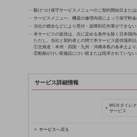
業務効率化
駆けつけ保守サービスメニューのご契約開始日または
サービスメニュー、機器の修理内容によって保守料金
災害対策
当社の都合などにより受付・故障対応作業ができない
職場環境整備
本サービスの提供は、次に定める条件を除く日本国内
ただし、当社と契約者との間で本サービス提供場所以
地域共創・地方創生
①北海道・本州・四国・九州・沖縄本島の各本土より
②船舶がけい留施設にけい留または陸岸されていない
セキュリティ対策
遠隔監視
顧客体験（CX）改善
サービス詳細情報
自動化・省電化
人材不足解消
WSⅢダイレ
業種・業態で探す
サービス
業種・業態で探すTOP
自治体
サービス
へ戻る
一次産業