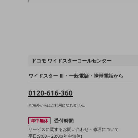
医療・介護
観光
教育
モビリティ
製造・建設業
ドコモ ワイドスターコールセンター
小売業
キーワードで探す
ワイドスター Ⅲ・一般電話・携帯電話から
モバイルTOP
法人向けスマホ・携帯に関する、
0120-616-360
おすすめの機種、料金やサービスをご紹介
製品
海外からはご利用になれません。
製品TOP
ビジネス向けスマートフォン
受付時間
年中無休
サービスに関するお問い合わせ・修理について
タフネススマートフォン
平日:9:00～20:00(年中無休)