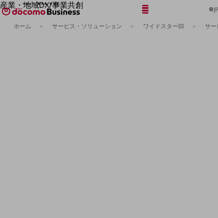
産業・地域DX/事業共創
メニュー
開く
J
OPEN HUB for Plural Futures
ホーム
サービス・ソリューション
ワイドスターIII
サー
自律・分散・協調型社会の実現を目指し、
「社会可能性」を探究・実装する事業共創エコシステムです。
フリーワードを入力して探す
OPEN HUB for Plural Futuresとは
イベント/ウェビナー
記事コンテンツ
プレイヤー(カタリスト/パートナー企業)
事例
Smart World
フリーワードでNTTドコモビジネスの
取り組みを検索
産業・地域DXプラットフォーマーとして
企業と地域が持続成長する社会を目指します
Smart City
Smart Education
Smart Healthcare
Smart Industry
Smart Mobility
Smart Worksite
生成AI(Generative AI)
地域の取り組み
地域社会を支える皆さまと地域課題の解決や