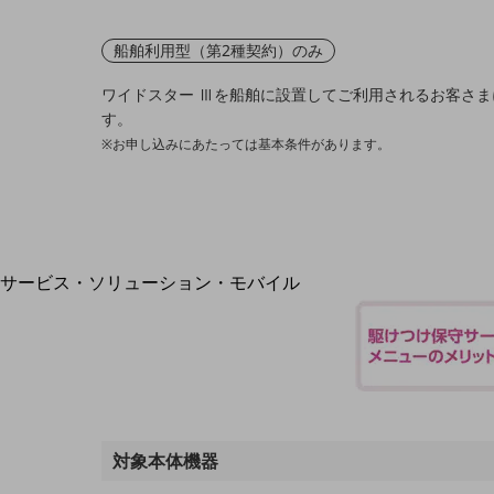
地域経済のさらなる活性化に取り組みます
自治体・地域社会との共創
LGPF(Local Government Platform)
船舶利用型（第2種契約）のみ
ワイドスター Ⅲを船舶に設置してご利用されるお客さ
す。
※お申し込みにあたっては基本条件があります。
別ウィンドウで開きます
サービス・ソリューション・モバイル
サービス・ソリューションTOP
DXに関する課題を解決する
サービス・ソリューションをご紹介
カテゴリーで探す
カテゴリーで探すTOP
ネットワーク・モバイル
対象本体機器
クラウド・データセンター