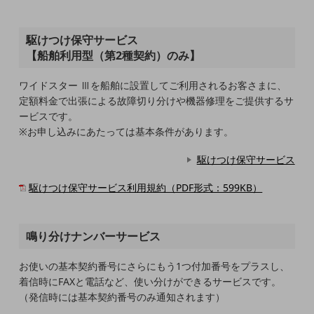
職場環境整備
地域共創・地方創生
駆けつけ保守サービス
【船舶利用型（第2種契約）のみ】
セキュリティ対策
遠隔監視
ワイドスター Ⅲを船舶に設置してご利用されるお客さまに、
定額料金で出張による故障切り分けや機器修理をご提供するサ
顧客体験（CX）改善
ービスです。
※お申し込みにあたっては基本条件があります。
自動化・省電化
駆けつけ保守サービス
人材不足解消
業種・業態で探す
業種・業態で探すTOP
駆けつけ保守サービス利用規約（PDF形式：599KB）
自治体
鳴り分けナンバーサービス
一次産業
医療・介護
お使いの基本契約番号にさらにもう1つ付加番号をプラスし、
着信時にFAXと電話など、使い分けができるサービスです。
観光
（発信時には基本契約番号のみ通知されます）