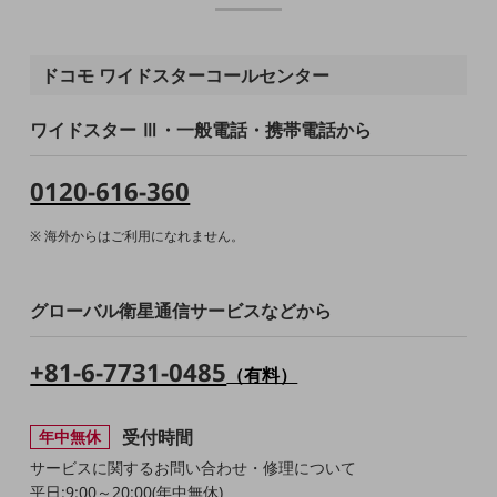
旬な話題やお役立ち資料などDXの課題を
解決するヒントをお届けする記事サイト
新着記事
ドコモ ワイドスターコールセンター
お役立ち資料ダウンロード
トレンド記事特集
IT用語集
ワイドスター Ⅲ・一般電話・携帯電話から
中堅中小企業向け
サービス・ソリューション
0120-616-360
課題やニーズに合ったサービスをご紹介し、
中堅中小企業のビジネスをサポート！
海外からはご利用になれません。
お悩みから見つける
お悩みから見つけるTOP
グローバル衛星通信サービスなどから
ネットワーク
モバイル・音声
+81-6-7731-0485
（有料）
バックオフィス
受付時間
年中無休
リモート・ハイブリッドワーク
サービスに関するお問い合わせ・修理について
セキュリティ
平日:9:00～20:00(年中無休)