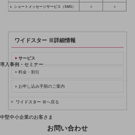
運用保守・故障紛失サポート
ショートメッセージサービス（SMS）
○
○
回線・ネットワーク
お手続き
ワイドスター Ⅲ詳細情報
別ウィンドウで開きます
サービス
サービスをご利用中のお客さま
導入事例・セミナー
導入事例TOP
料金・割引
最新の導入事例や注目の導入事例をご紹介します
お申し込み手順のご案内
セミナー
開催・出展する各種セミナー、イベント情報をご紹介します
ワイドスター Ⅲ
へ戻る
中堅中小企業のお客さま
別ウィンドウで開きます
NTTドコモビジネスウォッチ
お問い合わせ
ビジネスお役立ち情報