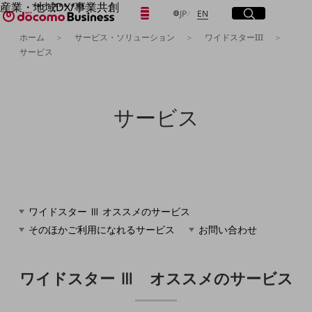
産業・地域DX/事業共創
日本語
English
メニュー
開く
サイト内検索
開く
JP
EN
OPEN HUB for Plural Futures
ホーム
サービス・ソリューション
ワイドスターIII
自律・分散・協調型社会の実現を目指し、
サービス
「社会可能性」を探究・実装する事業共創エコシステムです。
フリーワードを入力して探す
OPEN HUB for Plural Futuresとは
イベント/ウェビナー
記事コンテンツ
検索する
サービス
プレイヤー(カタリスト/パートナー企業)
事例
Smart World
フリーワードでNTTドコモビジネスの
取り組みを検索
産業・地域DXプラットフォーマーとして
企業と地域が持続成長する社会を目指します
Smart City
Smart Education
ワイドスター Ⅲ オススメのサービス
Smart Healthcare
Smart Industry
そのほかご利用になれるサービス
お問い合わせ
Smart Mobility
Smart Worksite
生成AI(Generative AI)
ワイドスター Ⅲ オススメのサービス
地域の取り組み
地域社会を支える皆さまと地域課題の解決や