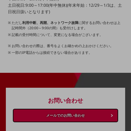
土日祝日:9:00～17:00(年中無休)(年末年始：12/29～1/3は、土
その他のお悩みはこちら
日祝日扱いとなります)
業界から見つける
業界から見つけるTOP
ただし
利用中断、再開、ネットワーク故障
に関するお問い合わせは上
記時間外（20:00～9:00の間）も受付けします。
製造業
記載の受付時間について、変更になる場合がございます。
小売・卸売業
お問い合わせの際は、番号をよくお確かめの上おかけください。
運輸業
一部のIP電話からは接続できない場合があります。
建設業
地域産業
その他の業界はこちら
ゲーム感覚で見つける
ビジネスお悩み診断
お問い合わせ
NTTドコモビジネス
オンラインショップ
メールでのお問い合わせ
モバイル・ICTサービスをオンラインで
相談・申し込みができるバーチャルショップ
法人向けモバイルトップ