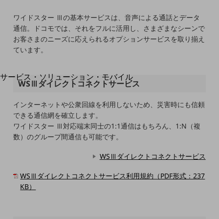
地域経済のさらなる活性化に取り組みます
自治体・地域社会との共創
ワイドスター Ⅲの基本サービスは、音声による通話とデータ
LGPF(Local Government Platform)
通信。ドコモでは、それをフルに活用し、さまざまなシーンで
お客さまのニーズに応えられるオプションサービスを取り揃え
ています。
別ウィンドウで開きます
サービス・ソリューション・モバイル
WSⅢダイレクトコネクトサービス
サービス・ソリューションTOP
DXに関する課題を解決する
インターネットや公衆回線を利用しないため、災害時にも信頼
サービス・ソリューションをご紹介
できる通信網を確立します。
カテゴリーで探す
ワイドスター Ⅲ対応端末同士の1:1通信はもちろん、1:N（複
カテゴリーで探すTOP
数）のグループ間通信も可能です。
ネットワーク・モバイル
WSⅢダイレクトコネクトサービス
クラウド・データセンター
WSⅢダイレクトコネクトサービス利用規約（PDF形式：237
KB）
電話・映像コミュニケーション
セキュリティ