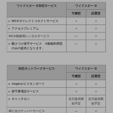
通信モジュール製品
ワイドスター Ⅲ対応サービス
ワイドスター Ⅲ
可搬型
設置型
衛星携帯電話
WSⅢダイレクトコネクトサービス
○
○
IOT完了済みメーカーブランド製品
アクセスプレミアム
○
○
料金
料金TOP
WSⅢ船舶用レンタルサービス
―
○
ドコモBiz データ無制限 ドコモ MAX ドコモ mini ドコモBiz かけ放題
駆けつけ保守サービス ※船舶利用型
―
○
のみの提供となります。
ケータイプラン
5Gデータプラス
対応ネットワークサービス
ワイドスター Ⅲ
データプラス
可搬型
設置型
IoT向け回線料金
mopera U スタンダード
○
○
home5Gプラン
留守番電話サービス
○
○
モバイルサービス
キャッチホン
近日提供開
近日提供開
端末の一元管理
始予定
始予定
セキュリティ
鳴り分けナンバーサービス
―
○