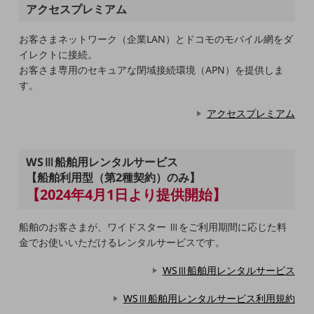
5G
アクセスプレミアム
IoT
お客さまネットワーク（企業LAN）とドコモのモバイル網をダ
イレクトに接続。
AI
お客さま専用のセキュアな閉域接続環境（APN）を提供しま
データ利活用
す。
運用管理
アクセスプレミアム
業務支援・マーケティング
WSⅢ船舶用レンタルサービス
災害対策・BCP
課題・ニーズで探す
【船舶利用型（第2種契約）のみ】
課題・ニーズで探すTOP
【2024年4月1日より提供開始】
コミュニケーション・情報共有
船舶のお客さまが、ワイドスター Ⅲをご利用期間に応じた料
マーケティング
金でお使いいただけるレンタルサービスです。
業務効率化
WSⅢ船舶用レンタルサービス
災害対策
WSⅢ船舶用レンタルサービス利用規約