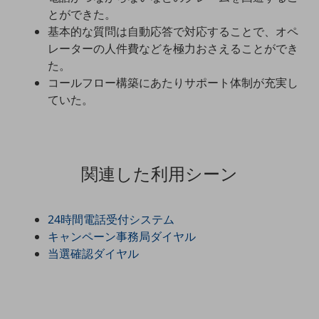
とができた。
通信モジュール製品
基本的な質問は自動応答で対応することで、オペ
レーターの人件費などを極力おさえることができ
衛星携帯電話
た。
IOT完了済みメーカーブランド製品
コールフロー構築にあたりサポート体制が充実し
料金
ていた。
料金TOP
ドコモBiz データ無制限 ドコモ MAX ドコモ mini ドコモBiz かけ放題
ケータイプラン
関連した利用シーン
5Gデータプラス
データプラス
24時間電話受付システム
キャンペーン事務局ダイヤル
IoT向け回線料金
当選確認ダイヤル
home5Gプラン
モバイルサービス
端末の一元管理