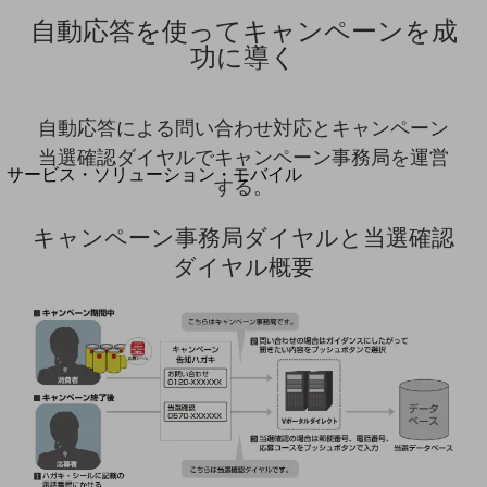
地域経済のさらなる活性化に取り組みます
自動応答を使ってキャンペーンを成
自治体・地域社会との共創
LGPF(Local Government Platform)
功に導く
別ウィンドウで開きます
自動応答による問い合わせ対応とキャンペーン
当選確認ダイヤルでキャンペーン事務局を運営
サービス・ソリューション・モバイル
する。
サービス・ソリューションTOP
キャンペーン事務局ダイヤルと当選確認
DXに関する課題を解決する
サービス・ソリューションをご紹介
ダイヤル概要
カテゴリーで探す
カテゴリーで探すTOP
ネットワーク・モバイル
クラウド・データセンター
電話・映像コミュニケーション
セキュリティ