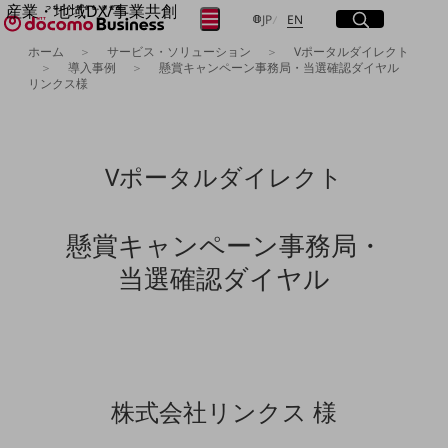
産業・地域DX/事業共創
サイト内検索
開く
日本語
English
メニュー
開く
JP
EN
OPEN HUB for Plural Futures
ホーム
サービス・ソリューション
Vポータルダイレクト
自律・分散・協調型社会の実現を目指し、
導入事例
懸賞キャンペーン事務局・当選確認ダイヤル
リンクス様
フリーワードを入力して探す
「社会可能性」を探究・実装する事業共創エコシステムです。
OPEN HUB for Plural Futuresとは
イベント/ウェビナー
検索する
記事コンテンツ
プレイヤー(カタリスト/パートナー企業)
Vポータルダイレクト
事例
Smart World
フリーワードでNTTドコモビジネスの
取り組みを検索
産業・地域DXプラットフォーマーとして
懸賞キャンペーン事務局・
企業と地域が持続成長する社会を目指します
当選確認ダイヤル
Smart City
Smart Education
Smart Healthcare
Smart Industry
Smart Mobility
Smart Worksite
生成AI(Generative AI)
地域の取り組み
株式会社リンクス 様
地域社会を支える皆さまと地域課題の解決や