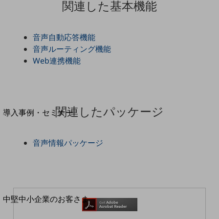
セキュリティ
関連した基本機能
運用保守・故障紛失サポート
音声自動応答機能
回線・ネットワーク
お手続き
音声ルーティング機能
Web連携機能
別ウィンドウで開きます
サービスをご利用中のお客さま
関連したパッケージ
導入事例・セミナー
導入事例TOP
最新の導入事例や注目の導入事例をご紹介します
音声情報パッケージ
セミナー
開催・出展する各種セミナー、イベント情報をご紹介します
別ウィンドウで開きます
中堅中小企業のお客さま
NTTドコモビジネスウォッチ