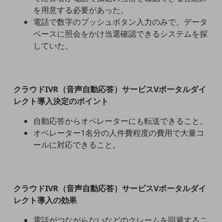
教育
を用意する必要があった。
電話で数字のプッシュボタン入力のみで、データ
モビリティ
ベースに照会をかけ当選確認できるシステムを探
製造・建設業
していた。
小売業
キーワードで探す
モバイルTOP
クラウドIVR（音声自動応答）サービスVポータルダイ
法人向けスマホ・携帯に関する、
レクト導入決定のポイント
おすすめの機種、料金やサービスをご紹介
製品
自動応答からオペレーターにも転送できること。
製品TOP
オペレーター1名分の人件費程度の費用で大量コ
ールに対応できること。
ビジネス向けスマートフォン
タフネススマートフォン
データ通信製品
クラウドIVR（音声自動応答）サービスVポータルダイ
レクト導入の効果
ドコモケータイ
電話がつながらないなどのクレームを回避するこ
5G対応ホームルーター