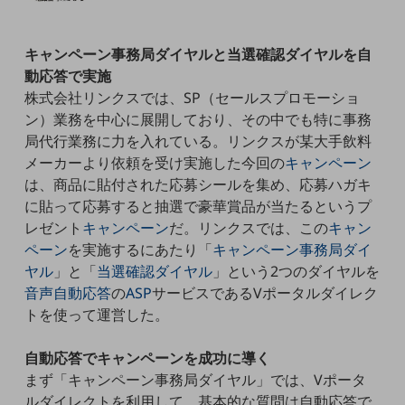
5G
IoT
キャンペーン事務局ダイヤルと当選確認ダイヤルを自
動応答で実施
AI
株式会社リンクスでは、SP（セールスプロモーショ
データ利活用
ン）業務を中心に展開しており、その中でも特に事務
局代行業務に力を入れている。リンクスが某大手飲料
運用管理
メーカーより依頼を受け実施した今回の
キャンペーン
業務支援・マーケティング
は、商品に貼付された応募シールを集め、応募ハガキ
に貼って応募すると抽選で豪華賞品が当たるというプ
災害対策・BCP
レゼント
キャンペーン
だ。リンクスでは、この
キャン
課題・ニーズで探す
ペーン
を実施するにあたり「
キャンペーン事務局ダイ
課題・ニーズで探すTOP
ヤル
」と「
当選確認ダイヤル
」という2つのダイヤルを
コミュニケーション・情報共有
音声自動応答
の
ASP
サービスであるVポータルダイレク
トを使って運営した。
マーケティング
業務効率化
自動応答でキャンペーンを成功に導く
まず「キャンペーン事務局ダイヤル」では、Vポータ
災害対策
ルダイレクトを利用して、基本的な質問は自動応答で