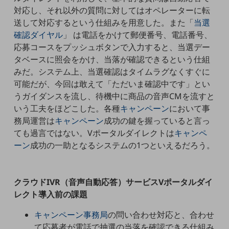
職場環境整備
対応し、それ以外の質問に対してはオペレーターに転
送して対応するという仕組みを用意した。また「
当選
地域共創・地方創生
確認ダイヤル
」 は電話をかけて郵便番号、電話番号、
セキュリティ対策
応募コースをプッシュボタンで入力すると、当選デー
タベースに照会をかけ、当落が確認できるという仕組
遠隔監視
みだ。システム上、当選確認はタイムラグなくすぐに
顧客体験（CX）改善
可能だが、今回は敢えて「ただいま確認中です」とい
うガイダンスを流し、待機中に商品の音声CMを流すと
自動化・省電化
いう工夫をほどこした。各種
キャンペーン
において事
務局運営は
キャンペーン
成功の鍵を握っていると言っ
人材不足解消
業種・業態で探す
ても過言ではない。Vポータルダイレクトは
キャンペ
業種・業態で探すTOP
ーン
成功の一助となるシステムの1つといえるだろう。
自治体
一次産業
クラウドIVR（音声自動応答）サービスVポータルダイ
レクト導入前の課題
医療・介護
キャンペーン事務局
の問い合わせ対応と、合わせ
観光
て応募者が電話で抽選の当落を確認できる仕組み