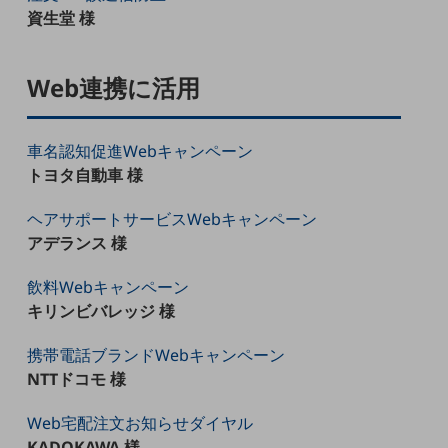
教育
資生堂 様
モビリティ
Web連携に活用
製造・建設業
小売業
キーワードで探す
車名認知促進Webキャンペーン
モバイルTOP
トヨタ自動車 様
法人向けスマホ・携帯に関する、
ヘアサポートサービスWebキャンペーン
おすすめの機種、料金やサービスをご紹介
製品
アデランス 様
製品TOP
飲料Webキャンペーン
ビジネス向けスマートフォン
キリンビバレッジ 様
タフネススマートフォン
携帯電話ブランドWebキャンペーン
データ通信製品
NTTドコモ 様
ドコモケータイ
Web宅配注文お知らせダイヤル
5G対応ホームルーター
KADOKAWA 様