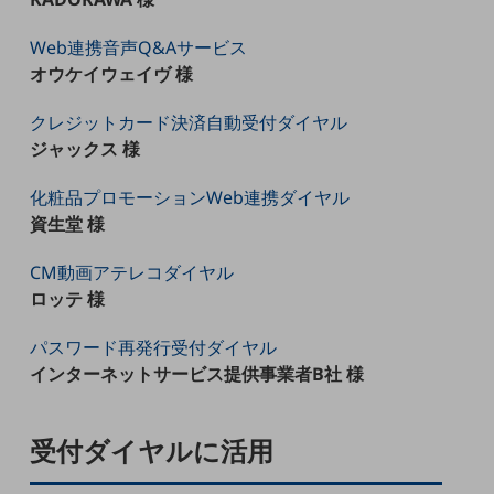
通信モジュール製品
Web連携音声Q&Aサービス
オウケイウェイヴ 様
衛星携帯電話
IOT完了済みメーカーブランド製品
クレジットカード決済自動受付ダイヤル
料金
ジャックス 様
料金TOP
化粧品プロモーションWeb連携ダイヤル
ドコモBiz データ無制限 ドコモ MAX ドコモ mini ドコモBiz かけ放題
資生堂 様
ケータイプラン
CM動画アテレコダイヤル
5Gデータプラス
ロッテ 様
データプラス
パスワード再発行受付ダイヤル
IoT向け回線料金
インターネットサービス提供事業者B社 様
home5Gプラン
モバイルサービス
受付ダイヤルに活用
端末の一元管理