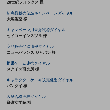
20世紀フォックス 様
5G
IoT
新商品販売促進キャンペーンダイヤル
大塚製薬 様
AI
キャンペーン用音源試聴ダイヤル
データ利活用
セイコーインスツル 様
運用管理
商品販売促進情報ダイヤル
業務支援・マーケティング
ニューバランス ジャパン 様
災害対策・BCP
携帯ゲーム連携ダイヤル
課題・ニーズで探す
課題・ニーズで探すTOP
スクイズ研究所 様
コミュニケーション・情報共有
キャラクターケーキ販売促進ダイヤル
バンダイ 様
マーケティング
業務効率化
入試合格発表ダイヤル
鎌倉女学院 様
災害対策