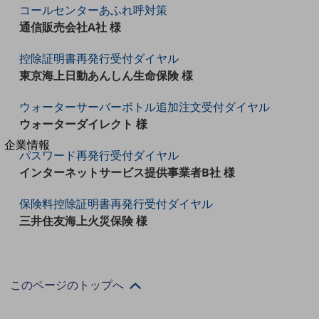
コールセンターあふれ呼対策
法人向けモバイルトップ
はじめての方へ
通信販売会社A社 様
サービス・商品を探す
新規会員登録/ログインはこちら
控除証明書再発行受付ダイヤル
100回線以上のお問い合わせ・お見積りはこちら
東京海上日動あんしん生命保険 様
ウォーターサーバーボトル追加注文受付ダイヤル
ウォーターダイレクト 様
別ウィンドウで開きます
企業情報
パスワード再発行受付ダイヤル
企業情報TOP
インターネットサービス提供事業者B社 様
会社案内
会社案内TOP
保険料控除証明書再発行受付ダイヤル
組織
三井住友海上火災保険 様
沿革
社長からのご挨拶
このページのトップへ
事業拠点