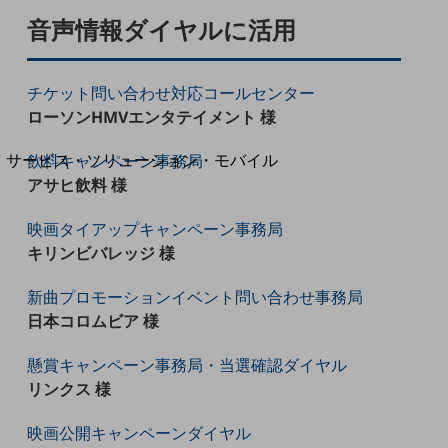
地域経済のさらなる活性化に取り組みます
音声情報ダイヤルに活用
自治体・地域社会との共創
LGPF(Local Government Platform)
チケット問い合わせ対応コールセンター
別ウィンドウで開きます
ローソンHMVエンタテイメント 様
サービス・ソリューション・モバイル
飲料キャンペーン事務局
サービス・ソリューションTOP
アサヒ飲料 様
DXに関する課題を解決する
映画タイアップキャンペーン事務局
サービス・ソリューションをご紹介
キリンビバレッジ 様
カテゴリーで探す
カテゴリーで探すTOP
新曲プロモーションイベント問い合わせ事務局
ネットワーク・モバイル
日本コロムビア 様
クラウド・データセンター
懸賞キャンペーン事務局・当選確認ダイヤル
リンクス 様
電話・映像コミュニケーション
セキュリティ
映画公開キャンペーンダイヤル