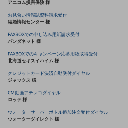
ビジネスお役立ち情報
アニコム損害保険 様
旬な話題やお役立ち資料などDXの課題を
お見合い情報誌資料請求受付
解決するヒントをお届けする記事サイト
結婚情報センター 様
新着記事
お役立ち資料ダウンロード
トレンド記事特集
FAXBOXでの申し込み用紙請求受付
IT用語集
パンダネット 様
中堅中小企業向け
サービス・ソリューション
FAXBOXでのキャンペーン応募用紙取得受付
北海道セキスイハイム 様
課題やニーズに合ったサービスをご紹介し、
中堅中小企業のビジネスをサポート！
お悩みから見つける
クレジットカード決済自動受付ダイヤル
お悩みから見つけるTOP
ジャックス 様
ネットワーク
CM動画アテレコダイヤル
モバイル・音声
ロッテ 様
バックオフィス
ウォーターサーバーボトル追加注文受付ダイヤル
ウォーターダイレクト 様
リモート・ハイブリッドワーク