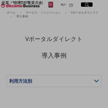
産業・地域DX/事業共創
サイト内検索
開く
日本語
English
メニュー
開く
JP
EN
OPEN HUB for Plural Futures
ホーム
サービス・ソリューション
Vポータルダイレクト
自律・分散・協調型社会の実現を目指し、
導入事例
フリーワードを入力して探す
「社会可能性」を探究・実装する事業共創エコシステムです。
OPEN HUB for Plural Futuresとは
イベント/ウェビナー
検索する
記事コンテンツ
Vポータルダイレクト
プレイヤー(カタリスト/パートナー企業)
事例
Smart World
フリーワードでNTTドコモビジネスの
導入事例
取り組みを検索
産業・地域DXプラットフォーマーとして
企業と地域が持続成長する社会を目指します
Smart City
Smart Education
Smart Healthcare
Smart Industry
Smart Mobility
Smart Worksite
生成AI(Generative AI)
地域の取り組み
地域社会を支える皆さまと地域課題の解決や