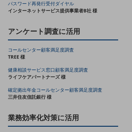
セキュリティ
パスワード再発行受付ダイヤル
インターネットサービス提供事業者B社 様
その他のお悩みはこちら
業界から見つける
業界から見つけるTOP
アンケート調査に活用
製造業
小売・卸売業
コールセンター顧客満足度調査
TREE 様
運輸業
建設業
健康相談サービス窓口顧客満足度調査
ライフケアパートナーズ 様
地域産業
確定拠出年金コールセンター顧客満足度調査
その他の業界はこちら
三井住友信託銀行 様
ゲーム感覚で見つける
ビジネスお悩み診断
NTTドコモビジネス
オンラインショップ
業務効率化対策に活用
モバイル・ICTサービスをオンラインで
相談・申し込みができるバーチャルショップ