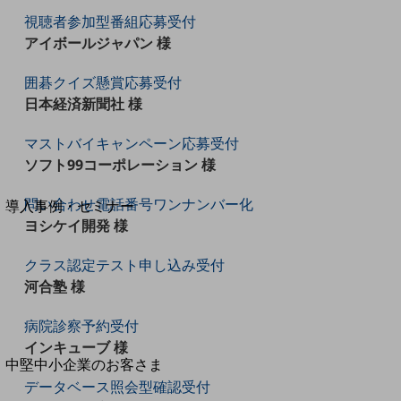
セキュリティ
視聴者参加型番組応募受付
運用保守・故障紛失サポート
アイボールジャパン 様
回線・ネットワーク
囲碁クイズ懸賞応募受付
お手続き
日本経済新聞社 様
マストバイキャンペーン応募受付
ソフト99コーポレーション 様
別ウィンドウで開きます
サービスをご利用中のお客さま
問い合わせ電話番号ワンナンバー化
導入事例・セミナー
ヨシケイ開発 様
導入事例TOP
最新の導入事例や注目の導入事例をご紹介します
クラス認定テスト申し込み受付
セミナー
河合塾 様
開催・出展する各種セミナー、イベント情報をご紹介します
病院診察予約受付
インキューブ 様
別ウィンドウで開きます
中堅中小企業のお客さま
NTTドコモビジネスウォッチ
データベース照会型確認受付