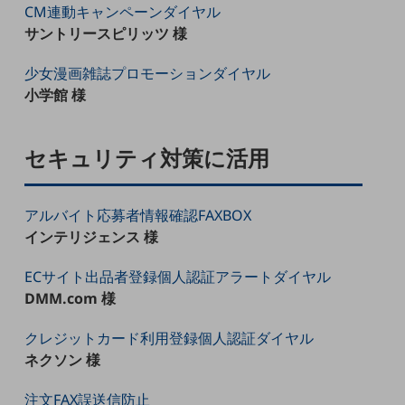
CM連動キャンペーンダイヤル
職場環境整備
サントリースピリッツ 様
地域共創・地方創生
少女漫画雑誌プロモーションダイヤル
セキュリティ対策
小学館 様
遠隔監視
顧客体験（CX）改善
セキュリティ対策に活用
自動化・省電化
人材不足解消
アルバイト応募者情報確認FAXBOX
業種・業態で探す
インテリジェンス 様
業種・業態で探すTOP
ECサイト出品者登録個人認証アラートダイヤル
自治体
DMM.com 様
一次産業
クレジットカード利用登録個人認証ダイヤル
医療・介護
ネクソン 様
観光
注文FAX誤送信防止