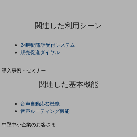
セキュリティ
運用保守・故障紛失サポート
関連した利用シーン
回線・ネットワーク
お手続き
24時間電話受付システム
販売促進ダイヤル
別ウィンドウで開きます
サービスをご利用中のお客さま
導入事例・セミナー
導入事例TOP
関連した基本機能
最新の導入事例や注目の導入事例をご紹介します
セミナー
音声自動応答機能
開催・出展する各種セミナー、イベント情報をご紹介します
音声ルーティング機能
別ウィンドウで開きます
中堅中小企業のお客さま
NTTドコモビジネスウォッチ