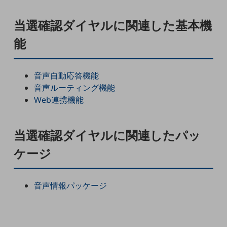
5G
当選確認ダイヤルに関連した基本機
IoT
能
AI
データ利活用
音声自動応答機能
運用管理
音声ルーティング機能
Web連携機能
業務支援・マーケティング
災害対策・BCP
課題・ニーズで探す
当選確認ダイヤルに関連したパッ
課題・ニーズで探すTOP
ケージ
コミュニケーション・情報共有
マーケティング
音声情報パッケージ
業務効率化
災害対策