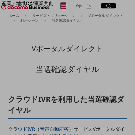
産業・地域DX/事業共創
サイト内検索
開く
日本語
English
メニュー
開く
JP
EN
OPEN HUB for Plural Futures
ホーム
サービス・ソリューション
Vポータルダイレクト
自律・分散・協調型社会の実現を目指し、
利用シーン
当選確認ダイヤル
フリーワードを入力して探す
「社会可能性」を探究・実装する事業共創エコシステムです。
OPEN HUB for Plural Futuresとは
イベント/ウェビナー
検索する
記事コンテンツ
Vポータルダイレクト
プレイヤー(カタリスト/パートナー企業)
事例
Smart World
フリーワードでNTTドコモビジネスの
当選確認ダイヤル
取り組みを検索
産業・地域DXプラットフォーマーとして
企業と地域が持続成長する社会を目指します
Smart City
Smart Education
Smart Healthcare
クラウドIVRを利用した当選確認ダ
Smart Industry
Smart Mobility
イヤル
Smart Worksite
生成AI(Generative AI)
地域の取り組み
クラウド
IVR
（
音声自動応答
）サービスVポータルダイ
地域社会を支える皆さまと地域課題の解決や