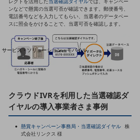
レクトを活用した
当選確認ダイヤル
では、キャンペー
地域経済のさらなる活性化に取り組みます
自治体・地域社会との共創
ンなどで懸賞の当選可否が確認できます。郵便番号、
LGPF(Local Government Platform)
電話番号などを入力してもらい、当選者のデータベー
スに照会をかけることで、当選可否を確認します。
別ウィンドウで開きます
サービス・ソリューション・モバイル
サービス・ソリューションTOP
DXに関する課題を解決する
サービス・ソリューションをご紹介
カテゴリーで探す
カテゴリーで探すTOP
クラウドIVRを利用した当選確認ダ
ネットワーク・モバイル
イヤルの導入事業者さま事例
クラウド・データセンター
電話・映像コミュニケーション
懸賞キャンペーン事務局・当選確認ダイヤル
株
セキュリティ
式会社リンクス 様