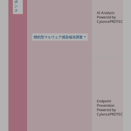
グループ会社
ポ
ン
ス
会社案内パンフレット
AI Analysis
Powered by
ニュースルーム
CylancePROTECT
ニュースルームTOP
ニュースリリース
標的型マルウェア感染端末調査
地域からの発表
重要なお知らせ
お知らせ
社外からの評価実績
サステナビリティ
サステナビリティTOP
Endpoint
NTTドコモビジネスグループのサステナビリティ
Prevention
Powered by
サステナビリティ基本方針
CylancePROTECT
サステナビリティレポート