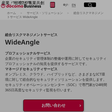
産業・地域DX/事業共創
サイト内検索
開く
日本語
English
メニュー
開く
JP
EN
OPEN HUB for Plural Futures
ホーム
サービス・ソリューション
総合リスクマネジメン
自律・分散・協調型社会の実現を目指し、
トサービス WideAngle
フリーワードを入力して探す
「社会可能性」を探究・実装する事業共創エコシステムです。
OPEN HUB for Plural Futuresとは
イベント/ウェビナー
総合リスクマネジメントサービス
検索する
記事コンテンツ
WideAngle
プレイヤー(カタリスト/パートナー企業)
事例
Smart World
フリーワードでNTTドコモビジネスの
プロフェッショナルサービス
取り組みを検索
企業のセキュリティ管理体制の整備や運用に対してセキュリティ
産業・地域DXプラットフォーマーとして
企業と地域が持続成長する社会を目指します
プロフェッショナルの知見を提供するサービスです。
Smart City
マネージドセキュリティサービス
Smart Education
オンプレミス、クラウド、ハイブリッドなど、さまざまなICT環
Smart Healthcare
境に対して総合的なセキュリティソリューションを提供します。
Smart Industry
セキュリティオペレーションセンター（SOC）で専門家が24時間
Smart Mobility
365日高度なセキュリティ監視を行います。
Smart Worksite
生成AI(Generative AI)
地域の取り組み
お問い合わせ
地域社会を支える皆さまと地域課題の解決や