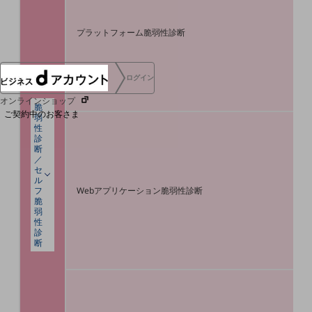
協賛
NTTドコモグループ
プラットフォーム脆弱性診断
ログイン
オンラインショップ
脆
ご契約中のお客さま
弱
性
診
断
サービス別サポート情報
／
セ
ル
フ
Webアプリケーション脆弱性診断
脆
弱
ご契約中サービスの一元管理
性
診
断
Web明細(ビリングステーション)