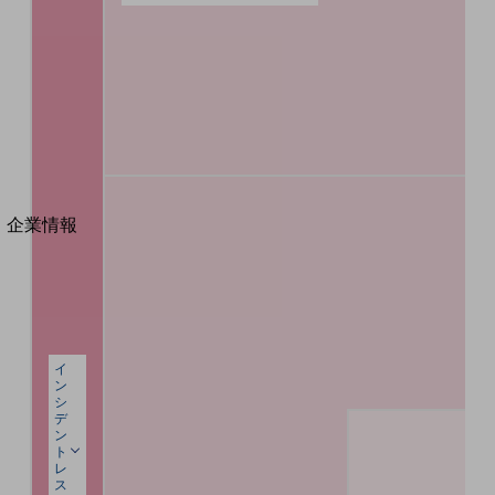
法人向けモバイルトップ
はじめての方へ
サービス・商品を探す
新規会員登録/ログインはこちら
100回線以上のお問い合わせ・お見積りはこちら
別ウィンドウで開きます
企業情報
企業情報TOP
会社案内
会社案内TOP
組織
イ
沿革
ン
シ
デ
社長からのご挨拶
ン
ト
事業拠点
レ
ス