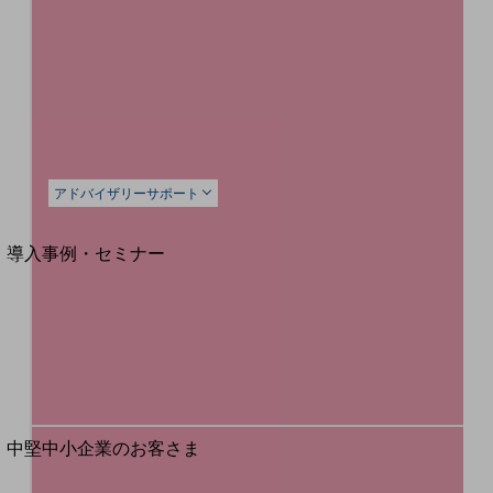
セキュリティ
運用保守・故障紛失サポート
回線・ネットワーク
お手続き
アドバイザリーサポート
別ウィンドウで開きます
サービスをご利用中のお客さま
導入事例・セミナー
導入事例TOP
最新の導入事例や注目の導入事例をご紹介します
セミナー
開催・出展する各種セミナー、イベント情報をご紹介します
別ウィンドウで開きます
中堅中小企業のお客さま
NTTドコモビジネスウォッチ