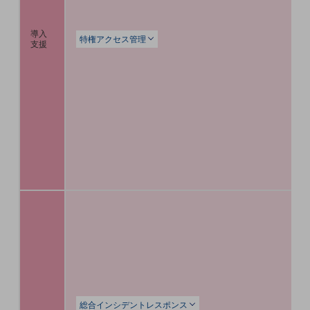
セキュリティ
その他のお悩みはこちら
導入
特権アクセス管理
支援
業界から見つける
業界から見つけるTOP
製造業
小売・卸売業
運輸業
建設業
地域産業
その他の業界はこちら
ゲーム感覚で見つける
ビジネスお悩み診断
NTTドコモビジネス
オンラインショップ
モバイル・ICTサービスをオンラインで
総合インシデントレスポンス
相談・申し込みができるバーチャルショップ