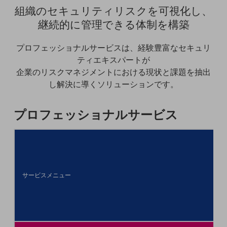
職場環境整備
組織のセキュリティリスクを可視化し、
継続的に管理できる体制を構築
地域共創・地方創生
セキュリティ対策
プロフェッショナルサービスは、経験豊富なセキュリ
ティエキスパートが
遠隔監視
企業のリスクマネジメントにおける現状と課題を抽出
顧客体験（CX）改善
し解決に導くソリューションです。
自動化・省電化
プロフェッショナルサービス
人材不足解消
業種・業態で探す
業種・業態で探すTOP
自治体
サービスメニュー
一次産業
医療・介護
観光