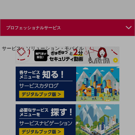
地域経済のさらなる活性化に取り組みます
自治体・地域社会との共創
LGPF(Local Government Platform)
別ウィンドウで開きます
サービス・ソリューション・モバイル
サービス・ソリューションTOP
DXに関する課題を解決する
サービス・ソリューションをご紹介
カテゴリーで探す
カテゴリーで探すTOP
ネットワーク・モバイル
クラウド・データセンター
電話・映像コミュニケーション
セキュリティ