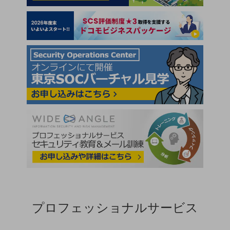
5G
IoT
AI
データ利活用
運用管理
業務支援・マーケティング
災害対策・BCP
課題・ニーズで探す
課題・ニーズで探すTOP
コミュニケーション・情報共有
マーケティング
業務効率化
プロフェッショナルサービス
災害対策