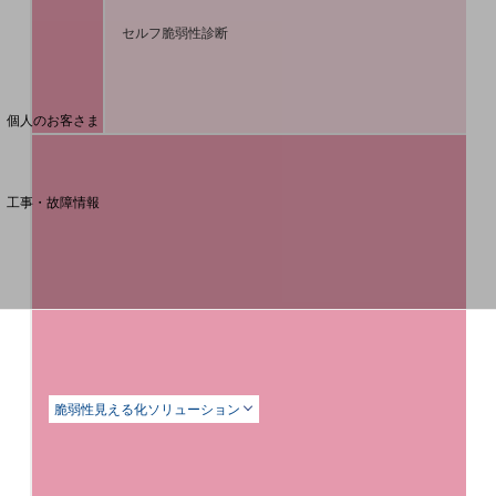
セルフ脆弱性診断
料金分析(ご利用料金管理サービス)
Web明細(My docomo)
個人のお客さま
NTTドコモ
OCNなど
工事・故障情報
お客さまサポートサイト
SDPFナレッジセンター
NTTドコモ 通信障害情報
脆弱性見える化ソリューション