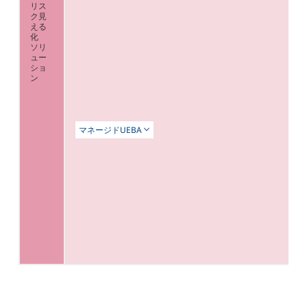
リス
ク見
える
化
ソリ
ュー
ショ
ン
マネージドUEBA