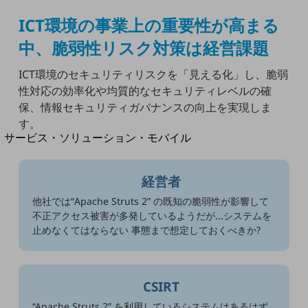
地域社会を支える皆さまと地域課題の解決や
地域経済のさらなる活性化に取り組みます
ICT環境の事業上の重要性が高まる
自治体・地域社会との共創
LGPF(Local Government Platform)
中、脆弱性リスク対策は経営課題
ICT環境のセキュリティリスクを「見える化」し、脆弱
別ウィンドウで開きます
性対応の効率化や均質的なセキュリティレベルの確
保、情報セキュリティガバナンスの向上を実現しま
す。
サービス・ソリューション・モバイル
サービス・ソリューションTOP
経営者
DXに関する課題を解決する
サービス・ソリューションをご紹介
他社では“Apache Struts 2” の既知の脆弱性が影響して
カテゴリーで探す
不正アクセス被害が多発しているようだが...システムを
カテゴリーで探すTOP
止めなくてはならない 事態まで想定しておくべきか?
ネットワーク・モバイル
CSIRT
クラウド・データセンター
“Apache Struts 2” を利用しているシステムはあるはず