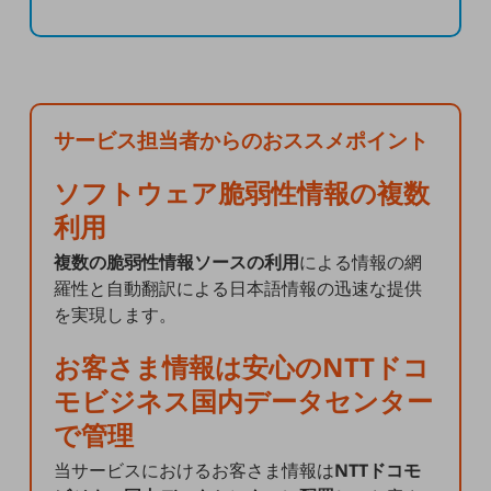
人材不足解消
業種・業態で探す
業種・業態で探すTOP
自治体
サービス担当者からのおススメポイント
一次産業
ソフトウェア脆弱性情報の複数
利用
医療・介護
複数の脆弱性情報ソースの利用
による情報の網
観光
羅性と自動翻訳による日本語情報の迅速な提供
を実現します。
教育
お客さま情報は安心のNTTドコ
モビリティ
モビジネス国内データセンター
製造・建設業
で管理
当サービスにおけるお客さま情報は
NTTドコモ
小売業