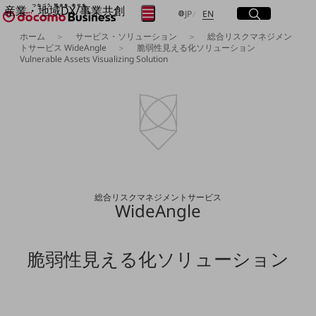
産業・地域DX/事業共創
サイト内検索
開く
日本語
English
メニュー
開く
JP
EN
OPEN HUB for Plural Futures
ホーム
サービス・ソリューション
総合リスクマネジメン
トサービス WideAngle
脆弱性見える化ソリューション
自律・分散・協調型社会の実現を目指し、
Vulnerable Assets Visualizing Solution
フリーワードを入力して探す
「社会可能性」を探究・実装する事業共創エコシステムです。
OPEN HUB for Plural Futuresとは
イベント/ウェビナー
検索する
記事コンテンツ
プレイヤー(カタリスト/パートナー企業)
事例
フリーワードでNTTドコモビジネスの
Smart World
取り組みを検索
産業・地域DXプラットフォーマーとして
企業と地域が持続成長する社会を目指します
総合リスクマネジメントサービス
Smart City
WideAngle
Smart Education
Smart Healthcare
Smart Industry
Smart Mobility
脆弱性見える化ソリューション
Smart Worksite
生成AI(Generative AI)
地域の取り組み