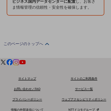
ビジネス国内データセンターに配置
し、お客さ
キーワードで探す
ま情報管理の信頼性・安全性を確保します。
モバイルTOP
法人向けスマホ・携帯に関する、
おすすめの機種、料金やサービスをご紹介
製品
製品TOP
ビジネス向けスマートフォン
このページのトップへ
タフネススマートフォン
データ通信製品
ドコモケータイ
サイトマップ
サイトのご利用条件
5G対応ホームルーター
お問い合わせ／FAQ
サービス一覧
通信モジュール製品
プライバシーポリシー
ウェブアクセシビリティポリシー
衛星携帯電話
情報の外部送信について
NTTドコモグループ