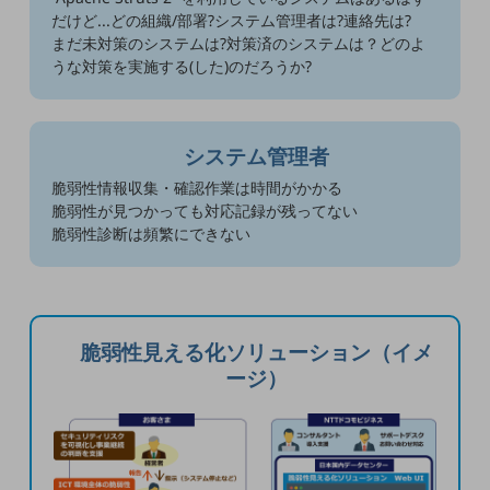
電話・映像コミュニケーション
だけど...どの組織/部署?システム管理者は?連絡先は?
まだ未対策のシステムは?対策済のシステムは？どのよ
セキュリティ
うな対策を実施する(した)のだろうか?
5G
システム管理者
IoT
脆弱性情報収集・確認作業は時間がかかる
AI
脆弱性が見つかっても対応記録が残ってない
脆弱性診断は頻繁にできない
データ利活用
運用管理
脆弱性見える化ソリューション（イメ
業務支援・マーケティング
ージ）
災害対策・BCP
課題・ニーズで探す
課題・ニーズで探すTOP