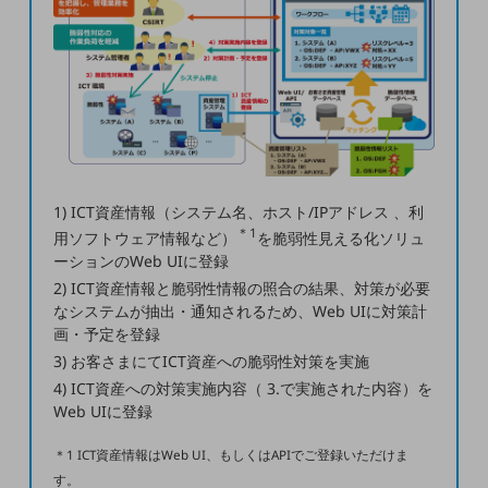
コミュニケーション・情報共有
マーケティング
業務効率化
災害対策
1) ICT資産情報（システム名、ホスト/IPアドレス 、利
職場環境整備
＊1
用ソフトウェア情報など）
を脆弱性見える化ソリュ
ーションのWeb UIに登録
地域共創・地方創生
2) ICT資産情報と脆弱性情報の照合の結果、対策が必要
なシステムが抽出・通知されるため、Web UIに対策計
セキュリティ対策
画・予定を登録
3) お客さまにてICT資産への脆弱性対策を実施
遠隔監視
4) ICT資産への対策実施内容（ 3.で実施された内容）を
Web UIに登録
顧客体験（CX）改善
＊1 ICT資産情報はWeb UI、もしくはAPIでご登録いただけま
自動化・省電化
す。