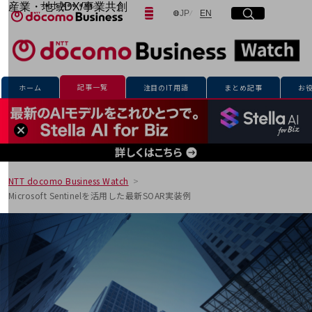
産業・地域DX/事業共創
日本語
English
JP
EN
サイト内検索
開く
メニュー
開く
OPEN HUB for Plural Futures
自律・分散・協調型社会の実現を目指し、
「社会可能性」を探究・実装する事業共創エコシステムです。
フリーワードを入力して探す
OPEN HUB for Plural Futuresとは
イベント/ウェビナー
記事一覧
ホーム
注目のIT用語
まとめ記事
お
記事コンテンツ
検索する
プレイヤー(カタリスト/パートナー企業)
事例
Smart World
フリーワードでNTTドコモビジネスの
取り組みを検索
産業・地域DXプラットフォーマーとして
企業と地域が持続成長する社会を目指します
NTT docomo Business Watch
Smart City
Microsoft Sentinelを活用した最新SOAR実装例
Smart Education
Smart Healthcare
Smart Industry
Smart Mobility
Smart Worksite
生成AI(Generative AI)
地域の取り組み
地域社会を支える皆さまと地域課題の解決や