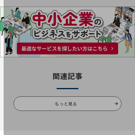
その他のお悩みはこちら
業界から見つける
業界から見つけるTOP
製造業
小売・卸売業
運輸業
建設業
関連記事
地域産業
その他の業界はこちら
ゲーム感覚で見つける
ビジネスお悩み診断
NTTドコモビジネス
もっと見る
オンラインショップ
モバイル・ICTサービスをオンラインで
相談・申し込みができるバーチャルショップ
法人向けモバイルトップ