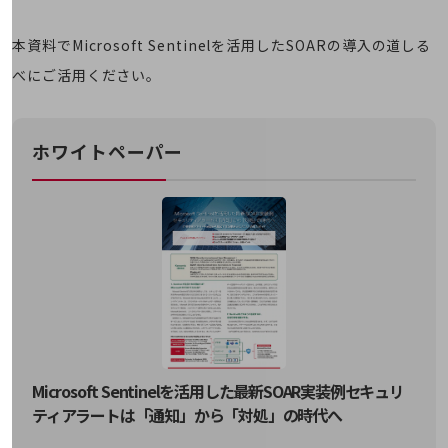
職場環境整備
地域共創・地方創生
本資料でMicrosoft Sentinelを活用したSOARの導入の道しる
べにご活用ください。
セキュリティ対策
遠隔監視
ホワイトペーパー
顧客体験（CX）改善
自動化・省電化
人材不足解消
業種・業態で探す
業種・業態で探すTOP
自治体
一次産業
医療・介護
Microsoft Sentinelを活用した最新SOAR実装例セキュリ
ティアラートは「通知」から「対処」の時代へ
観光