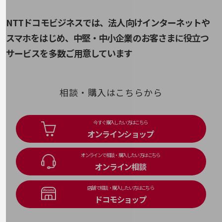
旬な話題やお役立ち資料などDXの課題を
解決するヒントをお届けする記事サイト
NTTドコモビジネスでは、法人向けインターネットや
新着記事
スマホをはじめ、
中堅・中小企業のお客さまに役立つ
お役立ち資料ダウンロード
トレンド記事特集
サービスを多数ご用意しています
IT用語集
中堅中小企業向け
サービス・ソリューション
相談・購入はこちらから
課題やニーズに合ったサービスをご紹介し、
中堅中小企業のビジネスをサポート！
お悩みから見つける
お悩みから見つけるTOP
今すぐ購入したい方はこちら
オンラインショップ
ネットワーク
オンラインで相談・購入したい方はこちら
モバイル・音声
オンライン相談
バックオフィス
店舗で相談・購入したい方はこちら
リモート・ハイブリッドワーク
ドコモショップ
セキュリティ