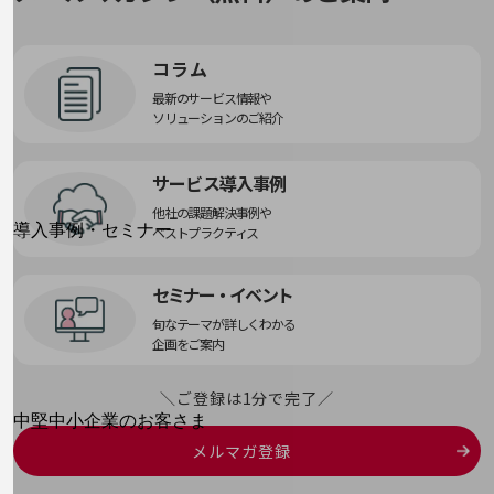
運用保守・故障紛失サポート
回線・ネットワーク
コラム
お手続き
最新のサービス情報や
ソリューションのご紹介
サービス導入事例
別ウィンドウで開きます
サービスをご利用中のお客さま
他社の課題解決事例や
導入事例・セミナー
ベストプラクティス
導入事例TOP
セミナー・イベント
最新の導入事例や注目の導入事例をご紹介します
セミナー
旬なテーマが詳しくわかる
企画をご案内
開催・出展する各種セミナー、イベント情報をご紹介します
＼ご登録は1分で完了／
別ウィンドウで開きます
中堅中小企業のお客さま
NTTドコモビジネスウォッチ
メルマガ登録
ビジネスお役立ち情報