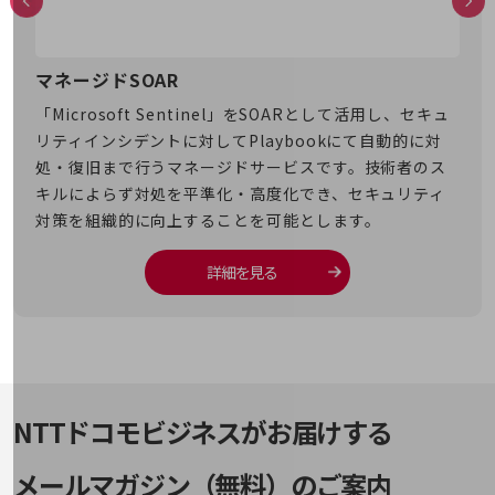
通信モジュール製品
衛星携帯電話
マネージドSOAR
セ
IOT完了済みメーカーブランド製品
客さ
「Microsoft Sentinel」をSOARとして活用し、セキュ
会社
料金
、セ
リティインシデントに対してPlaybookにて自動的に対
まに
料金TOP
お客
処・復旧まで行うマネージドサービスです。技術者のス
キュ
ドコモBiz データ無制限 ドコモ MAX ドコモ mini ドコモBiz かけ放題
キルによらず対処を平準化・高度化でき、セキュリティ
さま
対策を組織的に向上することを可能とします。
ケータイプラン
5Gデータプラス
詳細を見る
データプラス
IoT向け回線料金
home5Gプラン
モバイルサービス
NTTドコモビジネスがお届けする
端末の一元管理
メールマガジン（無料）のご案内
セキュリティ