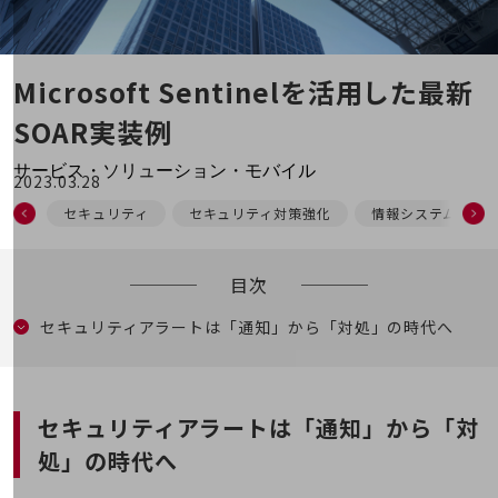
地域経済のさらなる活性化に取り組みます
自治体・地域社会との共創
LGPF(Local Government Platform)
Microsoft Sentinelを活用した最新
別ウィンドウで開きます
SOAR実装例
サービス・ソリューション・モバイル
2023.03.28
サービス・ソリューションTOP
セキュリティ
セキュリティ対策強化
情報システム
DXに関する課題を解決する
サービス・ソリューションをご紹介
カテゴリーで探す
目次
カテゴリーで探すTOP
セキュリティアラートは「通知」から「対処」の時代へ
ネットワーク・モバイル
クラウド・データセンター
セキュリティアラートは「通知」から「対
電話・映像コミュニケーション
処」の時代へ
セキュリティ