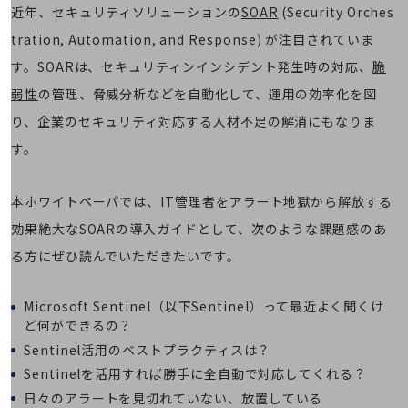
5G
近年、セキュリティソリューションの
SOAR
(Security Orches
tration, Automation, and Response) が注目されていま
IoT
す。SOARは、セキュリティンインシデント発生時の対応、
脆
AI
弱性
の管理、脅威分析などを自動化して、運用の効率化を図
データ利活用
り、企業のセキュリティ対応する人材不足の解消にもなりま
運用管理
す。
業務支援・マーケティング
本ホワイトペーパでは、IT管理者をアラート地獄から解放する
災害対策・BCP
課題・ニーズで探す
効果絶大なSOARの導入ガイドとして、次のような課題感のあ
課題・ニーズで探すTOP
る方にぜひ読んでいただきたいです。
コミュニケーション・情報共有
Microsoft Sentinel（以下Sentinel）って最近よく聞くけ
マーケティング
ど何ができるの？
業務効率化
Sentinel活用のベストプラクティスは？
Sentinelを活用すれば勝手に全自動で対応してくれる？
災害対策
日々のアラートを見切れていない、放置している