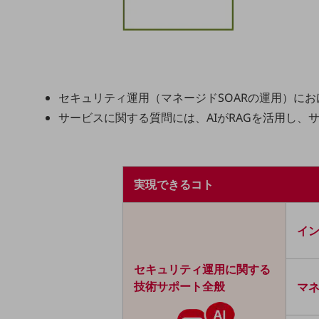
顧客体験（CX）改善
自動化・省電化
人材不足解消
セキュリティ運用（マネージドSOARの運用）におけ
業種・業態で探す
サービスに関する質問には、AIがRAGを活用し、
業種・業態で探すTOP
自治体
実現できるコト
一次産業
医療・介護
イ
観光
セキュリティ運用に関する
教育
技術サポート全般
マネ
モビリティ