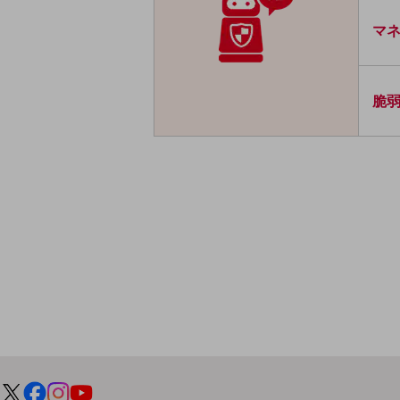
マネ
製造・建設業
小売業
キーワードで探す
脆
モバイルTOP
法人向けスマホ・携帯に関する、
おすすめの機種、料金やサービスをご紹介
製品
製品TOP
ビジネス向けスマートフォン
タフネススマートフォン
データ通信製品
ドコモケータイ