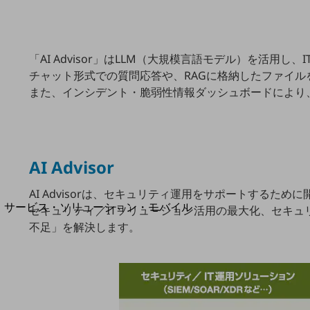
地域社会を支える皆さまと地域課題の解決や
地域経済のさらなる活性化に取り組みます
自治体・地域社会との共創
LGPF(Local Government Platform)
「AI Advisor」はLLM（大規模言語モデル）を活
チャット形式での質問応答や、RAGに格納したファイル
また、インシデント・脆弱性情報ダッシュボードにより、Mi
別ウィンドウで開きます
AI Advisor
AI Advisorは、セキュリティ運用をサポートするた
サービス・ソリューション・モバイル
セキュリティ／ITソリューション活用の最大化、セキ
サービス・ソリューションTOP
不足」を解決します。
DXに関する課題を解決する
サービス・ソリューションをご紹介
カテゴリーで探す
カテゴリーで探すTOP