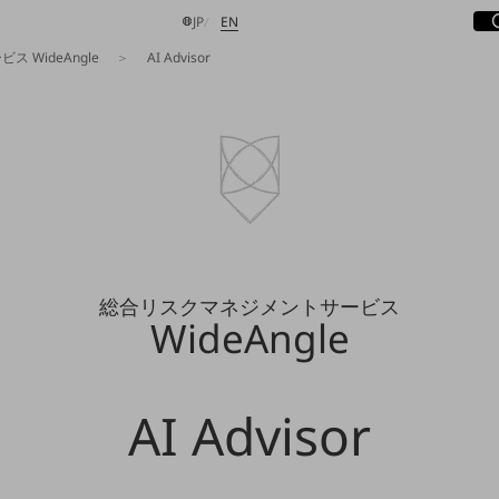
サ
開
日本語
English
JP
EN
 WideAngle
AI Advisor
検索する
総合リスクマネジメントサービス
WideAngle
AI Advisor