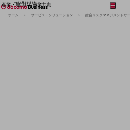
産業・地域DX/事業共創
メニュー
開く
OPEN HUB for Plural Futures
ホーム
サービス・ソリューション
総合リスクマネジメントサービス
自律・分散・協調型社会の実現を目指し、
フリーワードを入力して探す
「社会可能性」を探究・実装する事業共創エコシステムです。
OPEN HUB for Plural Futuresとは
イベント/ウェビナー
記事コンテンツ
プレイヤー(カタリスト/パートナー企業)
事例
フリーワードでNTTドコモビジネスの
Smart World
取り組みを検索
産業・地域DXプラットフォーマーとして
企業と地域が持続成長する社会を目指します
Smart City
Smart Education
Smart Healthcare
Smart Industry
Smart Mobility
Smart Worksite
生成AI(Generative AI)
地域の取り組み