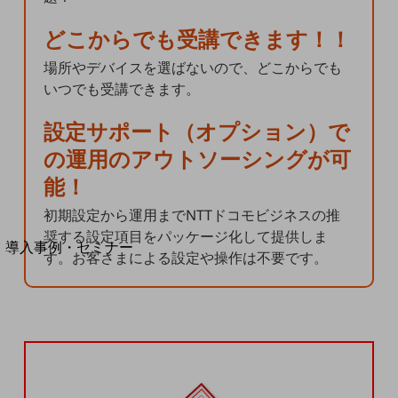
セキュリティ
どこからでも受講できます！！
運用保守・故障紛失サポート
場所やデバイスを選ばないので、どこからでも
回線・ネットワーク
いつでも受講できます。
お手続き
設定サポート（オプション）で
の運用のアウトソーシングが可
能！
初期設定から運用までNTTドコモビジネスの推
別ウィンドウで開きます
サービスをご利用中のお客さま
奨する設定項目をパッケージ化して提供しま
導入事例・セミナー
す。お客さまによる設定や操作は不要です。
導入事例TOP
最新の導入事例や注目の導入事例をご紹介します
セミナー
開催・出展する各種セミナー、イベント情報をご紹介します