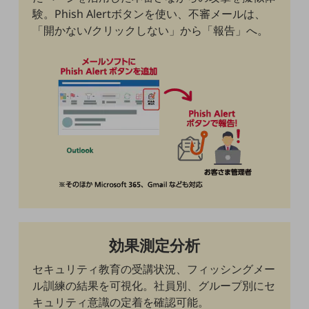
コミュニケーション・情報共有
験。Phish Alertボタンを使い、不審メールは、
「開かない/クリックしない」から「報告」へ。
マーケティング
業務効率化
災害対策
職場環境整備
地域共創・地方創生
セキュリティ対策
遠隔監視
効果測定分析
顧客体験（CX）改善
セキュリティ教育の受講状況、フィッシングメー
ル訓練の結果を可視化。社員別、グループ別にセ
自動化・省電化
キュリティ意識の定着を確認可能。