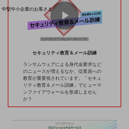
別ウィンドウで開きます
中堅中小企業のお客さま
NTTドコモビジネスウォッチ
ビジネスお役立ち情報
P
旬な話題やお役立ち資料などDXの課題を
解決するヒントをお届けする記事サイト
新着記事
お役立ち資料ダウンロード
セキュリティ教育＆メール訓練
l
トレンド記事特集
IT用語集
ランサムウェアによる身代金要求など
中堅中小企業向け
のニュースが増えるなか、従業員への
サービス・ソリューション
教育が重要視されています。「セキュ
a
課題やニーズに合ったサービスをご紹介し、
リティ教育＆メール訓練」でヒューマ
中堅中小企業のビジネスをサポート！
ンファイアウォールを形成しません
お悩みから見つける
か？
お悩みから見つけるTOP
y
ネットワーク
モバイル・音声