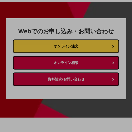
o
企業情報TOP
会社案内
V
会社案内TOP
組織
Webでのお申し込み・お問い合わせ
i
沿革
オンライン注文
社長からのご挨拶
オンライン相談
事業拠点
d
資料請求/お問い合わせ
グループ会社
会社案内パンフレット
e
ニュースルーム
ニュースルームTOP
ニュースリリース