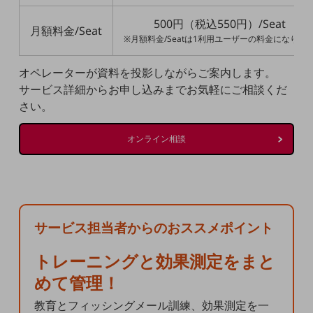
キーワードで探す
モバイルTOP
500円（税込550円）/Seat
月額料金/Seat
※月額料金/Seatは1利用ユーザーの料金になりま
法人向けスマホ・携帯に関する、
おすすめの機種、料金やサービスをご紹介
オペレーターが資料を投影しながらご案内します。
製品
サービス詳細からお申し込みまでお気軽にご相談くだ
製品TOP
さい。
ビジネス向けスマートフォン
オンライン相談
タフネススマートフォン
データ通信製品
ドコモケータイ
サービス担当者からのおススメポイント
5G対応ホームルーター
トレーニングと効果測定をまと
めて管理！
通信モジュール製品
教育とフィッシングメール訓練、効果測定を一
衛星携帯電話