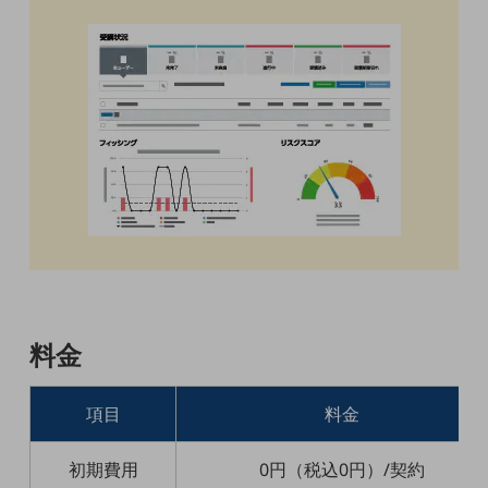
人材不足解消
業種・業態で探す
業種・業態で探すTOP
自治体
一次産業
医療・介護
観光
教育
料金
モビリティ
項目
料金
製造・建設業
小売業
初期費用
0円（税込0円）/契約