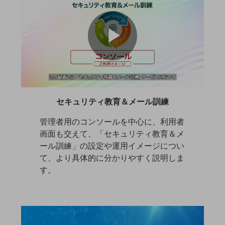
V
バックオフィス
リモート・ハイブリッドワーク
P
i
セキュリティ
その他のお悩みはこちら
セキュリティ教育＆メール訓練
l
業界から見つける
d
業界から見つけるTOP
管理者用のコンソールを中心に、利用者
画面も交えて、「セキュリティ教育＆メ
製造業
ール訓練」の設定や運用イメージについ
a
て、より具体的に分かりやすく説明しま
小売・卸売業
e
す。
運輸業
y
建設業
o