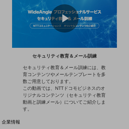
地域産業
V
その他の業界はこちら
ゲーム感覚で見つける
ビジネスお悩み診断
P
NTTドコモビジネス
オンラインショップ
i
モバイル・ICTサービスをオンラインで
セキュリティ教育＆メール訓練
l
相談・申し込みができるバーチャルショップ
法人向けモバイルトップ
はじめての方へ
セキュリティ教育＆メール訓練には、教
d
サービス・商品を探す
育コンテンツやメールテンプレートを多
新規会員登録/ログインはこちら
数ご用意しております。
100回線以上のお問い合わせ・お見積りはこちら
a
この動画では、NTTドコモビジネスのオ
リジナルコンテンツ（セキュリティ教育
e
動画と訓練メール）についてご紹介しま
す。
y
別ウィンドウで開きます
企業情報