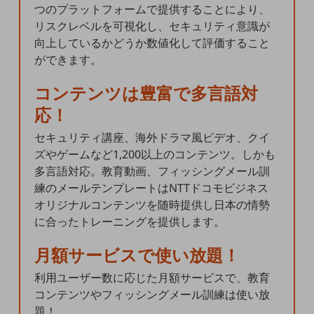
つのプラットフォームで提供することにより、
リスクレベルを可視化し、セキュリティ意識が
IOT完了済みメーカーブランド製品
向上しているかどうか数値化して評価すること
料金
ができます。
料金TOP
コンテンツは豊富で多言語対
ドコモBiz データ無制限 ドコモ MAX ドコモ mini ドコモBiz かけ放題
応！
ケータイプラン
セキュリティ講座、海外ドラマ風ビデオ、クイ
ズやゲームなど1,200以上のコンテンツ。しかも
5Gデータプラス
多言語対応。教育動画、フィッシングメール訓
練のメールテンプレートはNTTドコモビジネス
データプラス
オリジナルコンテンツを随時提供し日本の情勢
IoT向け回線料金
に合ったトレーニングを提供します。
月額サービスで使い放題！
home5Gプラン
モバイルサービス
利用ユーザー数に応じた月額サービスで、教育
端末の一元管理
コンテンツやフィッシングメール訓練は使い放
題！