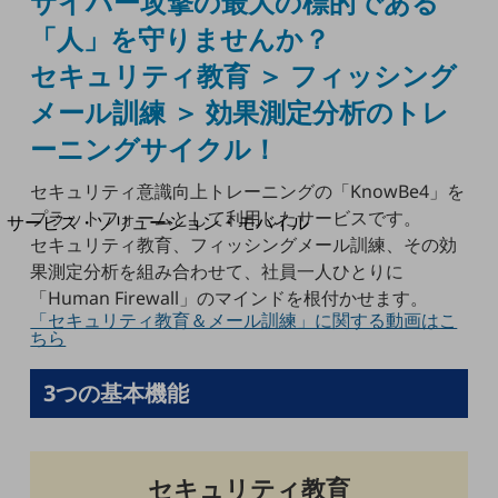
サイバー攻撃の最大の標的である
地域社会を支える皆さまと地域課題の解決や
地域経済のさらなる活性化に取り組みます
「人」を守りませんか？
自治体・地域社会との共創
LGPF(Local Government Platform)
セキュリティ教育 ＞ フィッシング
メール訓練 ＞ 効果測定分析のトレ
別ウィンドウで開きます
ーニングサイクル！
セキュリティ意識向上トレーニングの「KnowBe4」を
プラットフォームとして利用したサービスです。
サービス・ソリューション・モバイル
セキュリティ教育、フィッシングメール訓練、その効
サービス・ソリューションTOP
果測定分析を組み合わせて、社員一人ひとりに
DXに関する課題を解決する
「Human Firewall」のマインドを根付かせます。
サービス・ソリューションをご紹介
「セキュリティ教育＆メール訓練」に関する動画はこ
カテゴリーで探す
ちら
カテゴリーで探すTOP
3つの基本機能
ネットワーク・モバイル
クラウド・データセンター
セキュリティ教育