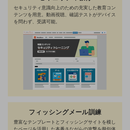
電話・映像コミュニケーション
セキュリティ意識向上のための充実した教育コン
テンツを用意。動画視聴、確認テストがデバイス
セキュリティ
を問わず、受講可能。
5G
IoT
AI
データ利活用
運用管理
業務支援・マーケティング
災害対策・BCP
フィッシングメール訓練
課題・ニーズで探す
豊富なテンプレートとフィッシングサイトを模し
課題・ニーズで探すTOP
たページを活用した本番さながらの攻撃を擬似体