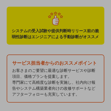
人材不足解消
業種・業態で探す
業種・業態で探すTOP
自治体
システムの受入試験や提供判断時リリース前の脆
弱性診断はエンジニアによる手動診断がオススメ
一次産業
医療・介護
観光
サービス担当者からのおススメポイント
お客さまのご要望に最適な診断サービスや診断
教育
項目、価格プランを提案します。
専門家にて高精度な診断を実施し、社内向け報
モビリティ
告やシステム構築業者向けの改修サポートなど
アフターフォローも充実しています。
製造・建設業
小売業