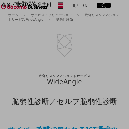
産業・地域DX/事業共創
サイト内検索
開く
日本語
English
メニュー
開く
JP
EN
OPEN HUB for Plural Futures
ホーム
サービス・ソリューション
総合リスクマネジメン
トサービス WideAngle
脆弱性診断
自律・分散・協調型社会の実現を目指し、
フリーワードを入力して探す
「社会可能性」を探究・実装する事業共創エコシステムです。
OPEN HUB for Plural Futuresとは
イベント/ウェビナー
検索する
記事コンテンツ
プレイヤー(カタリスト/パートナー企業)
事例
フリーワードでNTTドコモビジネスの
Smart World
取り組みを検索
産業・地域DXプラットフォーマーとして
総合リスクマネジメントサービス
企業と地域が持続成長する社会を目指します
WideAngle
Smart City
Smart Education
Smart Healthcare
Smart Industry
脆弱性診断／セルフ脆弱性診断
Smart Mobility
Smart Worksite
生成AI(Generative AI)
地域の取り組み