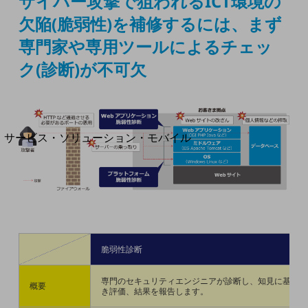
サイバー攻撃で狙われるICT環境の
地域社会を支える皆さまと地域課題の解決や
地域経済のさらなる活性化に取り組みます
欠陥(脆弱性)を補修するには、
まず
自治体・地域社会との共創
LGPF(Local Government Platform)
専門家や専用ツールによるチェッ
ク(診断)が不可欠
別ウィンドウで開きます
サービス・ソリューション・モバイル
サービス・ソリューションTOP
DXに関する課題を解決する
サービス・ソリューションをご紹介
カテゴリーで探す
カテゴリーで探すTOP
脆弱性診断
ネットワーク・モバイル
専門のセキュリティエンジニアが診断し、知見に基づ
クラウド・データセンター
概要
き評価、結果を報告します。