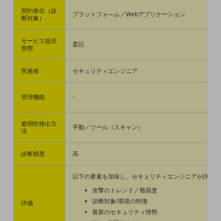
電話・映像コミュニケーション
契約単位（診
プラットフォ―ム／Webアプリケーション
断対象）
セキュリティ
サービス提供
委託
形態
5G
実施者
セキュリティエンジニア
IoT
AI
管理機能
−
データ利活用
脆弱性検出方
手動／ツール（スキャン）
法
運用管理
診断精度
高
業務支援・マーケティング
以下の要素を加味し、セキュリティエンジニアが評価
災害対策・BCP
攻撃のトレンド／難易度
課題・ニーズで探す
診断対象/環境の特徴
評価
課題・ニーズで探すTOP
最新のセキュリティ情勢