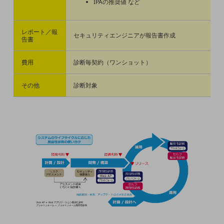
IPAの推奨値 など
コミュニケーション・情報共有
マーケティング
レポート／報
セキュリティエンジニアが報告書作成
告書
業務効率化
費用
診断毎契約（ワンショット）
災害対策
その他
診断対象
職場環境整備
地域共創・地方創生
セキュリティ対策
遠隔監視
顧客体験（CX）改善
自動化・省電化