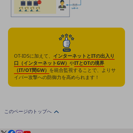
電話・映像コミュニケーション
セキュリティ
5G
IoT
OT-IDSに加えて、
インターネットとITの出入り
AI
口（インターネットGW）
や
ITとOTの境界
（IT/OT間GW）
を統合監視することで、よりサ
データ利活用
イバー攻撃への防御力を高められます！
運用管理
業務支援・マーケティング
災害対策・BCP
このページのトップへ
課題・ニーズで探す
課題・ニーズで探すTOP