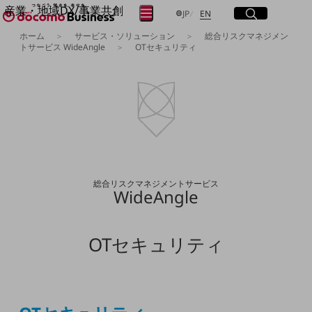
産業・地域DX/事業共創
サイト内検索
開く
日本語
English
メニュー
開く
JP
EN
OPEN HUB for Plural Futures
ホーム
サービス・ソリューション
総合リスクマネジメン
トサービス WideAngle
OTセキュリティ
自律・分散・協調型社会の実現を目指し、
フリーワードを入力して探す
「社会可能性」を探究・実装する事業共創エコシステムです。
OPEN HUB for Plural Futuresとは
イベント/ウェビナー
検索する
記事コンテンツ
プレイヤー(カタリスト/パートナー企業)
事例
フリーワードでNTTドコモビジネスの
Smart World
取り組みを検索
産業・地域DXプラットフォーマーとして
総合リスクマネジメントサービス
企業と地域が持続成長する社会を目指します
WideAngle
Smart City
Smart Education
Smart Healthcare
Smart Industry
OTセキュリティ
Smart Mobility
Smart Worksite
生成AI(Generative AI)
地域の取り組み