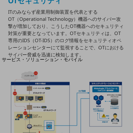
OTセキュリティ
地域社会を支える皆さまと地域課題の解決や
地域経済のさらなる活性化に取り組みます
ITのみならず産業用制御装置を代表とする
自治体・地域社会との共創
LGPF(Local Government Platform)
OT（Operational Technology）機器へのサイバー攻
撃が増加しており、こうしたOT機器へのセキュリティ
対策が重要となっています。OTセキュリティは、OT
別ウィンドウで開きます
専用のIDS（OT-IDS）のログ情報をセキュリティオペ
レーションセンターにて監視することで、OTにおける
サイバー脅威を迅速に検知します。
サービス・ソリューション・モバイル
サービス・ソリューションTOP
DXに関する課題を解決する
サービス・ソリューションをご紹介
カテゴリーで探す
カテゴリーで探すTOP
ネットワーク・モバイル
クラウド・データセンター