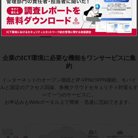
セキュリティ
その他のお悩みはこちら
業界から見つける
業界から見つけるTOP
製造業
小売・卸売業
企業のICT環境に必要な機能をワンサービスに集
運輸業
約
建設業
インターネットのオープン接続とIP-VPNのVPN接続、モバイ
地域産業
ルと固定のアクセス回線、各種クラウドセキュリティ対策もす
べて一つのサービスに。
その他の業界はこちら
ゲーム感覚で見つける
お申込みもWebポータル上で簡単・迅速に完結できます。
ビジネスお悩み診断
NTTドコモビジネス
オンラインショップ
モバイル・ICTサービスをオンラインで
相談・申し込みができるバーチャルショップ