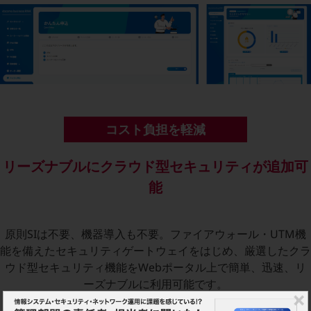
ビジネスお役立ち情報
旬な話題やお役立ち資料などDXの課題を
解決するヒントをお届けする記事サイト
新着記事
お役立ち資料ダウンロード
トレンド記事特集
IT用語集
中堅中小企業向け
サービス・ソリューション
コスト負担を軽減
課題やニーズに合ったサービスをご紹介し、
中堅中小企業のビジネスをサポート！
リーズナブルにクラウド型セキュリティが追加可
お悩みから見つける
能
お悩みから見つけるTOP
ネットワーク
原則SIは不要、機器導入も不要。ファイアウォール・UTM機
モバイル・音声
能を備えたセキュリティゲートウェイをはじめ、厳選したクラ
バックオフィス
ウド型セキュリティ機能をWebポータル上で簡単、迅速、リ
ーズナブルに利用可能です。
リモート・ハイブリッドワーク