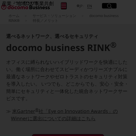
産業・地域DX/事業共創
サイト内検索
開く
日本語
English
メニュー
開く
JP
EN
OPEN HUB for Plural Futures
ホーム
サービス・ソリューション
docomo business
自律・分散・協調型社会の実現を目指し、
RINK®
特長／メリット
フリーワードを入力して探す
「社会可能性」を探究・実装する事業共創エコシステムです。
OPEN HUB for Plural Futuresとは
選べるネットワーク、選べるセキュリティ
イベント/ウェビナー
®
検索する
記事コンテンツ
docomo business RINK
プレイヤー(カタリスト/パートナー企業)
事例
Smart World
オフィスに縛られないハイブリッドワークを快適にした
フリーワードでNTTドコモビジネスの
取り組みを検索
い。働く場所に合わせてスピーディかつリーズナブルに
産業・地域DXプラットフォーマーとして
最適なネットワークやゼロトラストのセキュリティ対策
企業と地域が持続成長する社会を目指します
Smart City
を導入したい。 いつでも、どこからでも、安心・安全・
Smart Education
簡単にセキュリティと一体化した統合ネットワークサー
Smart Healthcare
ビスです。
Smart Industry
Smart Mobility
®
Smart Worksite
≫
米Gartner
社「Eye on Innovation Awards」の
生成AI(Generative AI)
Winnerに選出についての詳細はこちら
地域の取り組み
地域社会を支える皆さまと地域課題の解決や