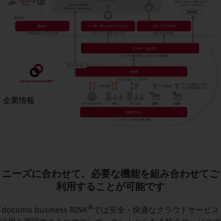
法人向けモバイルトップ
はじめての方へ
サービス・商品を探す
新規会員登録/ログインはこちら
100回線以上のお問い合わせ・お見積りはこちら
別ウィンドウで開きます
企業情報
企業情報TOP
会社案内
会社案内TOP
組織
沿革
ニーズに合わせて、必要な機能を組み合わせてご
利用することが可能です
社長からのご挨拶
事業拠点
®
docomo business RINK
では安全・快適なクラウドサービス