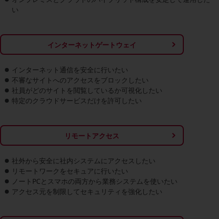
ダイバーシティ
い
経営情報
経営情報TOP
業績
インターネットゲートウェイ
決算公告
インターネット通信を安全に行いたい
電子公告
不審なサイトへのアクセスをブロックしたい
社員がどのサイトを閲覧しているか可視化したい
基礎的電気通信役務損益明細表
特定のクラウドサービスだけを許可したい
採用情報
採用情報TOP
新卒採用
リモートアクセス
経験者採用
社外から安全に社内システムにアクセスしたい
リモートワークをセキュアに行いたい
障がい者採用
ノートPCとスマホの両方から業務システムを使いたい
人材育成制度
アクセス元を制限してセキュリティを強化したい
広告・協賛
広告