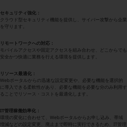
職場環境整備
セキュリティ強化：
地域共創・地方創生
クラウド型セキュリティ機能を提供し、サイバー攻撃から企業
セキュリティ対策
を守ります。
遠隔監視
リモートワークへの対応：
顧客体験（CX）改善
モバイルアクセスや固定アクセスを組み合わせ、どこからでも
安全かつ快適に業務を行える環境を提供します。
自動化・省電化
人材不足解消
業種・業態で探す
リソース最適化：
業種・業態で探すTOP
Webポータルからの迅速な設定変更や、必要な機能を選択的
に導入できる柔軟性があり、必要な機能を必要な分のみ利用す
自治体
ることでリソース・コストを最適化します。
一次産業
医療・介護
IT管理稼働効率化：
環境の変化に合わせて、Webポータルからお申し込み、帯域
観光
増減などの設定変更、廃止まで即時に実行できるため、IT管理