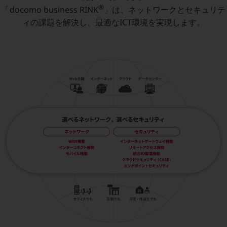
5G
®
「docomo business RINK
」は、ネットワークとセキュリテ
ィの課題を解決し、最適なICT環境を実現します。
IoT
AI
データ利活用
運用管理
業務支援・マーケティング
災害対策・BCP
課題・ニーズで探す
課題・ニーズで探すTOP
コミュニケーション・情報共有
マーケティング
業務効率化
災害対策