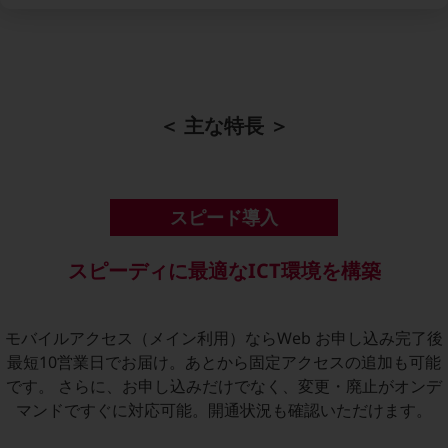
通信モジュール製品
衛星携帯電話
IOT完了済みメーカーブランド製品
＜ 主な特長 ＞
料金
料金TOP
ドコモBiz データ無制限 ドコモ MAX ドコモ mini ドコモBiz かけ放題
スピード導入
ケータイプラン
5Gデータプラス
スピーディに最適なICT環境を構築
データプラス
IoT向け回線料金
モバイルアクセス（メイン利用）ならWeb お申し込み完了後
最短10営業日でお届け。あとから固定アクセスの追加も可能
home5Gプラン
です。 さらに、お申し込みだけでなく、変更・廃止がオンデ
モバイルサービス
マンドですぐに対応可能。開通状況も確認いただけます。
端末の一元管理