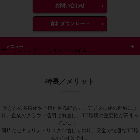
地域経済のさらなる活性化に取り組みます
お問い合わせ
自治体・地域社会との共創
LGPF(Local Government Platform)
資料ダウンロード
別ウィンドウで開きます
メニュー
サービス・ソリューション・モバイル
サービス・ソリューションTOP
DXに関する課題を解決する
サービス・ソリューションをご紹介
特長／メリット
カテゴリーで探す
カテゴリーで探すTOP
ネットワーク・モバイル
働き方の多様化や「持たざる経営」、デジタル化の進展によ
クラウド・データセンター
り、企業のクラウド活用は加速し、ICT環境の重要性が高まっ
電話・映像コミュニケーション
ています。
同時にセキュリティリスクも増しており、安全で快適なICT環
セキュリティ
境が不可欠です。