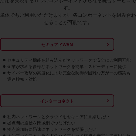
活用を実現する５つのコンポーネントからなる統合サービスで
グループ会社
す。
会社案内パンフレット
単体でもご利用いただけますが、各コンポーネントを組み合わ
ニュースルーム
せることが可能です。
ニュースルームTOP
ニュースリリース
セキュアドWAN
地域からの発表
重要なお知らせ
セキュリティ機能を組み込んだネットワークで安全にご利用可能
企業が求める多様なネットワークを簡単・スピーディーに提供
お知らせ
サイバー攻撃の高度化により完全な防御が困難な万が一の感染も
迅速検知・対処
社外からの評価実績
サステナビリティ
サステナビリティTOP
インターコネクト
NTTドコモビジネスグループのサステナビリティ
社内ネットワークとクラウドをセキュアに直結したい
サステナビリティ基本方針
拠点間の通信を閉域網でつなげたい
サステナビリティレポート
拠点追加時に迅速にネットワークを拡張したい
オンプレミスとクラウドのハイブリッド構成を安定して運用した