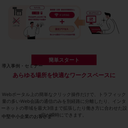
セキュリティ
運用保守・故障紛失サポート
回線・ネットワーク
お手続き
別ウィンドウで開きます
簡単スタート
サービスをご利用中のお客さま
導入事例・セミナー
導入事例TOP
あらゆる場所を快適なワークスペースに
最新の導入事例や注目の導入事例をご紹介します
セミナー
Webポータル上の簡単なクリック操作だけで、トラフィック
開催・出展する各種セミナー、イベント情報をご紹介します
量の多いWeb会議の通信のみを別経路に分離したり、インタ
ーネットの帯域を最大3倍まで拡張したり働き方に合わせた設
定が瞬時にできます。
別ウィンドウで開きます
中堅中小企業のお客さま
NTTドコモビジネスウォッチ