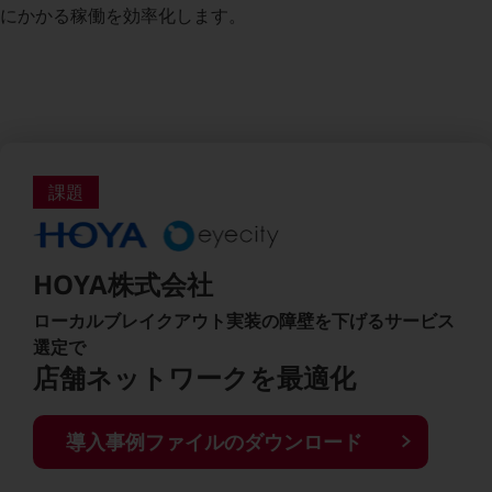
にかかる稼働を効率化します。
教育
モビリティ
製造・建設業
小売業
キーワードで探す
モバイルTOP
課題
法人向けスマホ・携帯に関する、
おすすめの機種、料金やサービスをご紹介
製品
HOYA株式会社
製品TOP
ローカルブレイクアウト実装の障壁を下げるサービス
ビジネス向けスマートフォン
選定で
タフネススマートフォン
店舗ネットワークを最適化
データ通信製品
導入事例ファイルのダウンロード
ドコモケータイ
5G対応ホームルーター