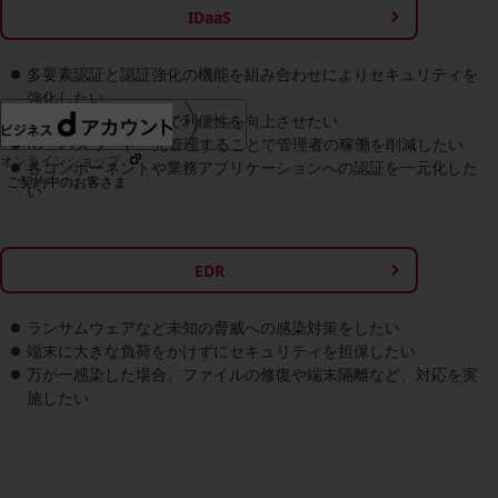
IDaaS
協賛
NTTドコモグループ
多要素認証と認証強化の機能を組み合わせによりセキュリティを
強化したい
シングルサインオンで利便性を向上させたい
ログイン
ID・パスワード一元管理することで管理者の稼働を削減したい
オンラインショップ
各コンポーネントや業務アプリケーションへの認証を一元化した
ご契約中のお客さま
い
サービス別サポート情報
EDR
ランサムウェアなど未知の脅威への感染対策をしたい
ご契約中サービスの一元管理
端末に大きな負荷をかけずにセキュリティを担保したい
万が一感染した場合、ファイルの修復や端末隔離など、対応を実
施したい
Web明細(ビリングステーション)