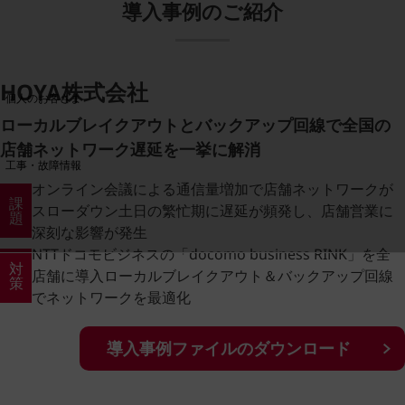
導入事例のご紹介
料金分析(ご利用料金管理サービス)
Web明細(My docomo)
HOYA株式会社
個人のお客さま
NTTドコモ
ローカルブレイクアウトとバックアップ回線で全国の
OCNなど
店舗ネットワーク遅延を一挙に解消
工事・故障情報
お客さまサポートサイト
オンライン会議による通信量増加で店舗ネットワークが
課
スローダウン土日の繁忙期に遅延が頻発し、店舗営業に
SDPFナレッジセンター
題
深刻な影響が発生
NTTドコモ 通信障害情報
NTTドコモビジネスの「docomo business RINK」を全
対
店舗に導入ローカルブレイクアウト＆バックアップ回線
策
でネットワークを最適化
導入事例ファイルのダウンロード