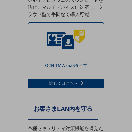
や不正プログラムのダウンロードを
ダイバーシティ
防止。マルチデバイスに対応し、ク
経営情報
ラウド型で手間なく導入可能。
経営情報TOP
業績
決算公告
電子公告
基礎的電気通信役務損益明細表
採用情報
OCN TMWSaaSタイプ
採用情報TOP
新卒採用
詳しくはこちら
経験者採用
障がい者採用
お客さまLAN内を守る
人材育成制度
広告・協賛
広告
各種セキュリティ対策機能を備えた