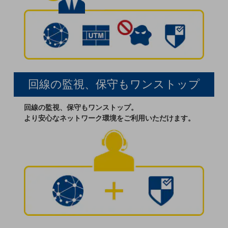
教育
モビリティ
製造・建設業
小売業
キーワードで探す
回線の監視、保守もワンストップ
モバイルTOP
法人向けスマホ・携帯に関する、
回線の監視、保守もワンストップ。
おすすめの機種、料金やサービスをご紹介
より安心なネットワーク環境をご利用いただけます。
製品
製品TOP
ビジネス向けスマートフォン
タフネススマートフォン
データ通信製品
ドコモケータイ
5G対応ホームルーター