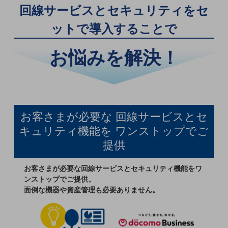
回線サービスとセキュリティをセ
職場環境整備
ットで導入することで
地域共創・地方創生
セキュリティ対策
お悩みを解決！
遠隔監視
顧客体験（CX）改善
自動化・省電化
お客さまが必要な
回線サービスとセ
人材不足解消
キュリティ機能を
ワンストップでご
業種・業態で探す
業種・業態で探すTOP
提供
自治体
お客さまが必要な回線サービスとセキュリティ機能をワ
一次産業
ンストップでご提供。
面倒な機器や資産管理も必要ありません。
医療・介護
観光