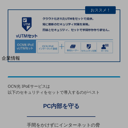
法人向けモバイルトップ
はじめての方へ
おススメ！
サービス・商品を探す
新規会員登録/ログインはこちら
100回線以上のお問い合わせ・お見積りはこちら
別ウィンドウで開きます
企業情報
企業情報TOP
会社案内
会社案内TOP
OCN光 IPoEサービス
は
組織
以下のセキュリティをセットで導入するのがベスト
沿革
PC内部を守る
社長からのご挨拶
事業拠点
手間をかけずにインターネットの脅