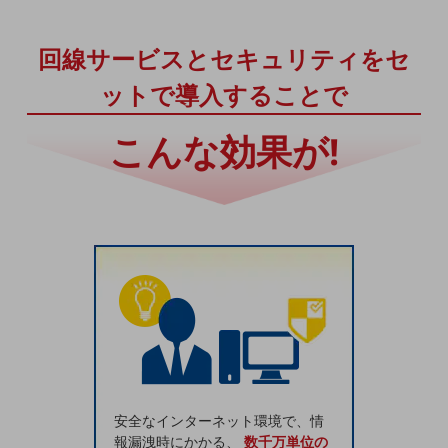
通信モジュール製品
回線サービスとセキュリティをセ
衛星携帯電話
ットで導入することで
IOT完了済みメーカーブランド製品
料金
こんな効果が!
料金TOP
ドコモBiz データ無制限 ドコモ MAX ドコモ mini ドコモBiz かけ放題
ケータイプラン
5Gデータプラス
データプラス
IoT向け回線料金
home5Gプラン
モバイルサービス
端末の一元管理
安全なインターネット環境で、情
報漏洩時にかかる、
数千万単位の