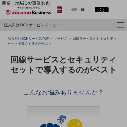
産業・地域DX/事業共創
OPEN HUB for Plural Futures
日本語
English
JP
EN
サイト内検索
開く
メニュー
開く
自律・分散・協調型社会の実現を目指し、
法人向けOCNサービスメニュー
「社会可能性」を探究・実装する事業共創エコシステムです。
OPEN HUB for Plural Futuresとは
フリーワードを入力して探す
イベント/ウェビナー
法人向けOCNサービスTOP
サービス
回線サービスとセキュリティ
記事コンテンツ
セットで導入するのがベスト
プレイヤー(カタリスト/パートナー企業)
検索する
事例
Smart World
回線サービスとセキュリティ
産業・地域DXプラットフォーマーとして
フリーワードでNTTドコモビジネスの
セットで導入するのがベスト
取り組みを検索
企業と地域が持続成長する社会を目指します
Smart City
Smart Education
Smart Healthcare
こんなお悩みありませんか？
Smart Industry
Smart Mobility
Smart Worksite
生成AI(Generative AI)
地域の取り組み
地域社会を支える皆さまと地域課題の解決や