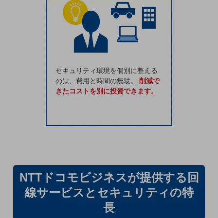
ビジネスお役立ち情報
旬な話題やお役立ち資料などDXの課題を
解決するヒントをお届けする記事サイト
新着記事
お役立ち資料ダウンロード
トレンド記事特集
IT用語集
セキュリティ環境を個別に整える
中堅中小企業向け
のは、費用と時間の無駄。
削減で
サービス・ソリューション
きたコストを別に投資できます。
課題やニーズに合ったサービスをご紹介し、
中堅中小企業のビジネスをサポート！
お悩みから見つける
お悩みから見つけるTOP
ネットワーク
モバイル・音声
NTTドコモビジネスが提供する回
バックオフィス
線サービスとセキュリティの特
リモート・ハイブリッドワーク
長