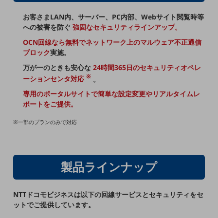
セキュリティ
お客さまLAN内、サーバー、PC内部、Webサイト閲覧時等
その他のお悩みはこちら
への被害を防ぐ
強固なセキュリティラインアップ。
業界から見つける
OCN回線なら無料でネットワーク上のマルウェア不正通信
業界から見つけるTOP
ブロック
実施。
製造業
万が一のときも安心な
24時間365日のセキュリティオペレ
※
小売・卸売業
ーションセンタ対応
。
専用のポータルサイトで簡単な設定変更やリアルタイムレ
運輸業
ポートをご提供。
建設業
※一部のプランのみで対応
地域産業
その他の業界はこちら
ゲーム感覚で見つける
製品ラインナップ
ビジネスお悩み診断
NTTドコモビジネス
オンラインショップ
NTTドコモビジネスは以下の回線サービスとセキュリティをセ
ットでご提供しています。
モバイル・ICTサービスをオンラインで
相談・申し込みができるバーチャルショップ