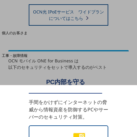
OCN光 IPoEサービス ワイドプラン
料金分析(ご利用料金管理サービス)
についてはこちら
Web明細(My docomo)
個人のお客さま
NTTドコモ
OCNなど
工事・故障情報
OCN モバイル ONE for Business
は
お客さまサポートサイト
以下のセキュリティをセットで導入するのがベスト
SDPFナレッジセンター
PC内部を守る
NTTドコモ 通信障害情報
手間をかけずにインターネットの脅
威から情報資産を防御するPCやサー
バーのセキュリティ対策。