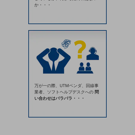
5G
か・・・
IoT
AI
データ利活用
運用管理
業務支援・マーケティング
災害対策・BCP
課題・ニーズで探す
課題・ニーズで探すTOP
万が一の際、UTMベンダ、回線事
業者、ソフトヘルプデスクへの
問
コミュニケーション・情報共有
い合わせはバラバラ・・・
マーケティング
業務効率化
災害対策