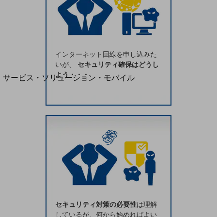
地域経済のさらなる活性化に取り組みます
自治体・地域社会との共創
LGPF(Local Government Platform)
別ウィンドウで開きます
インターネット回線を申し込みた
いが、
セキュリティ確保はどうし
よう・・・
サービス・ソリューション・モバイル
サービス・ソリューションTOP
DXに関する課題を解決する
サービス・ソリューションをご紹介
カテゴリーで探す
カテゴリーで探すTOP
ネットワーク・モバイル
クラウド・データセンター
電話・映像コミュニケーション
セキュリティ対策の必要性
は理解
セキュリティ
しているが、何から始めればよい