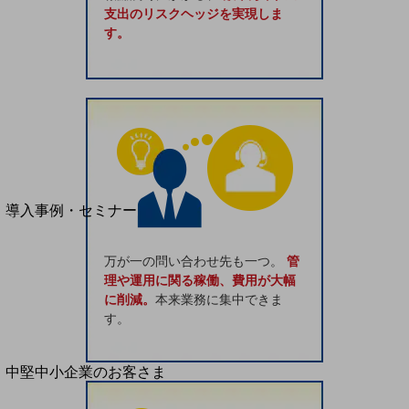
セキュリティ
支出のリスクヘッジを実現しま
す。
運用保守・故障紛失サポート
回線・ネットワーク
お手続き
別ウィンドウで開きます
サービスをご利用中のお客さま
導入事例・セミナー
導入事例TOP
万が一の問い合わせ先も一つ。
管
最新の導入事例や注目の導入事例をご紹介します
理や運用に関る稼働、費用が大幅
セミナー
に削減。
本来業務に集中できま
開催・出展する各種セミナー、イベント情報をご紹介します
す。
別ウィンドウで開きます
中堅中小企業のお客さま
NTTドコモビジネスウォッチ