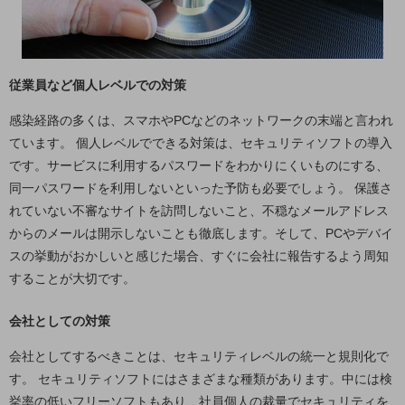
通信モジュール製品
衛星携帯電話
従業員など個人レベルでの対策
IOT完了済みメーカーブランド製品
料金
感染経路の多くは、スマホやPCなどのネットワークの末端と言われ
料金TOP
ています。 個人レベルでできる対策は、セキュリティソフトの導入
です。サービスに利用するパスワードをわかりにくいものにする、
ドコモBiz データ無制限 ドコモ MAX ドコモ mini ドコモBiz かけ放題
同一パスワードを利用しないといった予防も必要でしょう。 保護さ
ケータイプラン
れていない不審なサイトを訪問しないこと、不穏なメールアドレス
からのメールは開示しないことも徹底します。そして、PCやデバイ
5Gデータプラス
スの挙動がおかしいと感じた場合、すぐに会社に報告するよう周知
データプラス
することが大切です。
IoT向け回線料金
会社としての対策
home5Gプラン
モバイルサービス
会社としてするべきことは、セキュリティレベルの統一と規則化で
端末の一元管理
す。 セキュリティソフトにはさまざまな種類があります。中には検
挙率の低いフリーソフトもあり、社員個人の裁量でセキュリティを