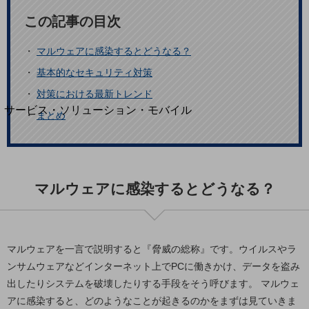
地域経済のさらなる活性化に取り組みます
自治体・地域社会との共創
この記事の目次
LGPF(Local Government Platform)
・
マルウェアに感染するとどうなる？
別ウィンドウで開きます
・
基本的なセキュリティ対策
・
対策における最新トレンド
サービス・ソリューション・モバイル
・
まとめ
サービス・ソリューションTOP
DXに関する課題を解決する
サービス・ソリューションをご紹介
カテゴリーで探す
マルウェアに感染するとどうなる？
カテゴリーで探すTOP
ネットワーク・モバイル
クラウド・データセンター
マルウェアを一言で説明すると『脅威の総称』です。ウイルスやラ
ンサムウェアなどインターネット上でPCに働きかけ、データを盗み
電話・映像コミュニケーション
出したりシステムを破壊したりする手段をそう呼びます。 マルウェ
セキュリティ
アに感染すると、どのようなことが起きるのかをまずは見ていきま