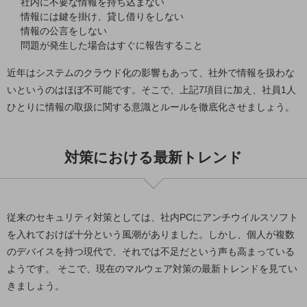
社内に不要な情報を持ち込まない
ビジネスお役立ち情報
情報には鍵を掛け、貸し借りをしない
旬な話題やお役立ち資料などDXの課題を
情報の公言をしない
解決するヒントをお届けする記事サイト
問題が発生した場合はすぐに報告すること
新着記事
お役立ち資料ダウンロード
近年はシステムのクラウド化の影響もあって、社外で情報を扱わな
トレンド記事特集
いというのはほぼ不可能です。そこで、上記7項目に加え、社員1人
IT用語集
中堅中小企業向け
ひとりに情報の取扱に関する意識とルールを徹底化させましょう。
サービス・ソリューション
課題やニーズに合ったサービスをご紹介し、
対策における最新トレンド
中堅中小企業のビジネスをサポート！
お悩みから見つける
お悩みから見つけるTOP
ネットワーク
従来のセキュリティ対策としては、社内PCにアンチウイルスソフト
を入れておけば十分という風潮がありました。しかし、個人が複数
モバイル・音声
のデバイスを持つ現代で、それでは不足だという声も高まっている
バックオフィス
ようです。 そこで、現在のマルウェア対策の最新トレンドを見てい
きましょう。
リモート・ハイブリッドワーク