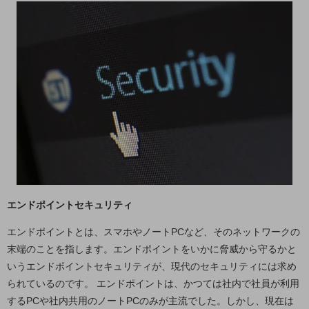
セキュリティ
その他のお悩みはこちら
業界から見つける
業界から見つけるTOP
製造業
小売・卸売業
運輸業
建設業
地域産業
エンドポイントセキュリティ
その他の業界はこちら
ゲーム感覚で見つける
エンドポイントとは、スマホやノートPCなど、そのネットワークの
ビジネスお悩み診断
末端のことを指します。エンドポイントをいかに脅威から守るかと
NTTドコモビジネス
いうエンドポイントセキュリティが、現代のセキュリティには求め
オンラインショップ
られているのです。 エンドポイントは、かつては社内で社員が利用
モバイル・ICTサービスをオンラインで
するPCや社内共用のノートPCのみが主流でした。しかし、現在は
相談・申し込みができるバーチャルショップ