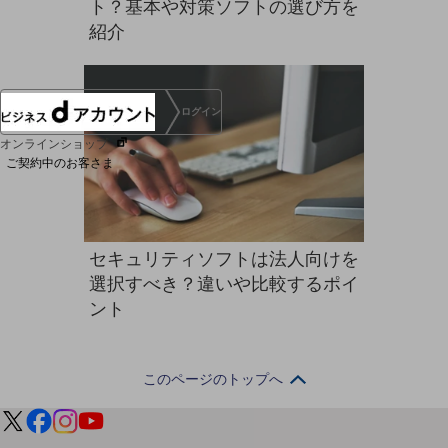
ト？基本や対策ソフトの選び方を
協賛
紹介
NTTドコモグループ
ログイン
オンラインショップ
ご契約中のお客さま
サービス別サポート情報
セキュリティソフトは法人向けを
選択すべき？違いや比較するポイ
ント
ご契約中サービスの一元管理
このページのトップへ
Web明細(ビリングステーション)