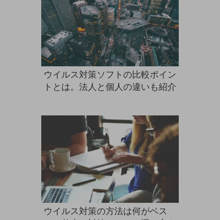
ダイバーシティ
経営情報
経営情報TOP
業績
決算公告
ウイルス対策ソフトの比較ポイン
電子公告
トとは。法人と個人の違いも紹介
基礎的電気通信役務損益明細表
採用情報
採用情報TOP
新卒採用
経験者採用
障がい者採用
人材育成制度
広告・協賛
ウイルス対策の方法は何がベス
広告