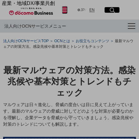
産業・地域DX/事業共創
日本語
English
OPEN HUB for Plural Futures
JP
EN
サイト内検索
開く
メニュー
開く
自律・分散・協調型社会の実現を目指し、
法人向けOCNサービスメニュー
「社会可能性」を探究・実装する事業共創エコシステムです。
OPEN HUB for Plural Futuresとは
フリーワードを入力して探す
イベント/ウェビナー
法人向けOCNサービスTOP
OCNとは
お役立ちコンテンツ
最新マルウ
記事コンテンツ
ェアの対策方法。感染兆候や基本対策とトレンドもチェック
プレイヤー(カタリスト/パートナー企業)
検索する
事例
Smart World
最新マルウェアの対策方法。感染
産業・地域DXプラットフォーマーとして
フリーワードでNTTドコモビジネスの
取り組みを検索
企業と地域が持続成長する社会を目指します
兆候や基本対策とトレンドもチ
Smart City
Smart Education
ェック
Smart Healthcare
Smart Industry
マルウェアは日々進化し、脅威の度合いは目に見えて上がっていま
Smart Mobility
す。最新のマルウェアの脅威に対してどのような対策が必要なのか
Smart Worksite
を理解し、企業データを脅威から守っていきましょう。感染兆候や
生成AI(Generative AI)
対策のトレンドについても解説します。
地域の取り組み
地域社会を支える皆さまと地域課題の解決や