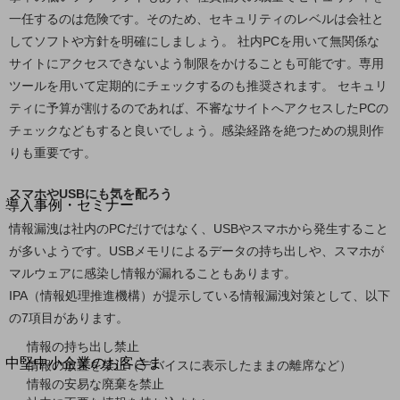
セキュリティ
一任するのは危険です。そのため、セキュリティのレベルは会社と
運用保守・故障紛失サポート
してソフトや方針を明確にしましょう。 社内PCを用いて無関係な
サイトにアクセスできないよう制限をかけることも可能です。専用
回線・ネットワーク
お手続き
ツールを用いて定期的にチェックするのも推奨されます。 セキュリ
ティに予算が割けるのであれば、不審なサイトへアクセスしたPCの
チェックなどもすると良いでしょう。感染経路を絶つための規則作
りも重要です。
別ウィンドウで開きます
サービスをご利用中のお客さま
スマホやUSBにも気を配ろう
導入事例・セミナー
導入事例TOP
情報漏洩は社内のPCだけではなく、USBやスマホから発生すること
が多いようです。USBメモリによるデータの持ち出しや、スマホが
最新の導入事例や注目の導入事例をご紹介します
マルウェアに感染し情報が漏れることもあります。
セミナー
IPA（情報処理推進機構）が提示している情報漏洩対策として、以下
開催・出展する各種セミナー、イベント情報をご紹介します
の7項目があります。
情報の持ち出し禁止
別ウィンドウで開きます
中堅中小企業のお客さま
情報の放置を禁止（デバイスに表示したままの離席など）
NTTドコモビジネスウォッチ
情報の安易な廃棄を禁止