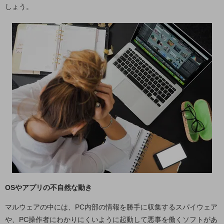
しょう。
5G
IoT
AI
データ利活用
運用管理
業務支援・マーケティング
災害対策・BCP
課題・ニーズで探す
課題・ニーズで探すTOP
コミュニケーション・情報共有
マーケティング
OSやアプリの不自然な動き
業務効率化
マルウェアの中には、PC内部の情報を勝手に収集するスパイウェア
災害対策
や、PC操作者にわかりにくいように起動して悪事を働くソフトがあ