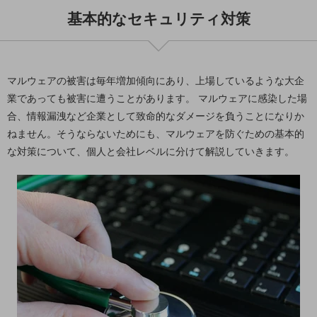
教育
基本的なセキュリティ対策
モビリティ
製造・建設業
マルウェアの被害は毎年増加傾向にあり、上場しているような大企
小売業
業であっても被害に遭うことがあります。 マルウェアに感染した場
キーワードで探す
合、情報漏洩など企業として致命的なダメージを負うことになりか
モバイルTOP
ねません。そうならないためにも、マルウェアを防ぐための基本的
法人向けスマホ・携帯に関する、
な対策について、個人と会社レベルに分けて解説していきます。
おすすめの機種、料金やサービスをご紹介
製品
製品TOP
ビジネス向けスマートフォン
タフネススマートフォン
データ通信製品
ドコモケータイ
5G対応ホームルーター