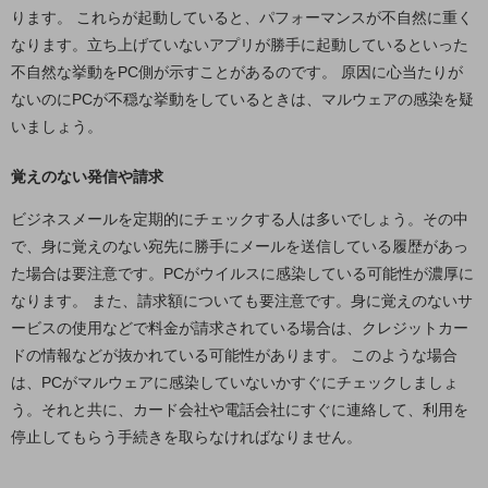
職場環境整備
ります。 これらが起動していると、パフォーマンスが不自然に重く
なります。立ち上げていないアプリが勝手に起動しているといった
地域共創・地方創生
不自然な挙動をPC側が示すことがあるのです。 原因に心当たりが
セキュリティ対策
ないのにPCが不穏な挙動をしているときは、マルウェアの感染を疑
いましょう。
遠隔監視
顧客体験（CX）改善
覚えのない発信や請求
自動化・省電化
ビジネスメールを定期的にチェックする人は多いでしょう。その中
で、身に覚えのない宛先に勝手にメールを送信している履歴があっ
人材不足解消
た場合は要注意です。PCがウイルスに感染している可能性が濃厚に
業種・業態で探す
なります。 また、請求額についても要注意です。身に覚えのないサ
業種・業態で探すTOP
ービスの使用などで料金が請求されている場合は、クレジットカー
自治体
ドの情報などが抜かれている可能性があります。 このような場合
一次産業
は、PCがマルウェアに感染していないかすぐにチェックしましょ
う。それと共に、カード会社や電話会社にすぐに連絡して、利用を
医療・介護
停止してもらう手続きを取らなければなりません。
観光