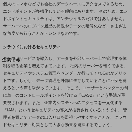
個人のスマホなどでも会社のデータベースにアクセスできるため、
法人向けモバイルトップ
はじめての方へ
エンドポイントが多様化している傾向にあります。 そのため、エン
サービス・商品を探す
ドポイントセキュリティは、アンチウイルスだけではありません。
新規会員登録/ログインはこちら
サーバーへのログイン履歴の監視やデータの暗号化など、さまざま
100回線以上のお問い合わせ・お見積りはこちら
な角度から行うことがトレンドなのです。
クラウドにおけるセキュリティ
クラウドサービスを導入し、データを外部サーバー上で管理する体
別ウィンドウで開きます
企業情報
制を取る企業も増えてきています。 社内のサーバーを軽くできる、
企業情報TOP
セキュリティやシステム管理をベンダーが行ってくれるのがメリッ
会社案内
会社案内TOP
トです。しかし、データ管理を外部に依存していることに不安を覚
えるという声も挙がっています。 そこで、ユーザーとベンダーの間
組織
に単一のコントロールポイントを設ける『CASB』という手法が重
沿革
要視されます。また、企業内システムへのアクセスを一元化する
『IAM』というセキュリティの導入が推奨されているようです。 管
社長からのご挨拶
理者を置いてデータの出入り口を監視しやすくすることが、クラウ
事業拠点
ドセキュリティ対策として大きな効果を発揮するでしょう。