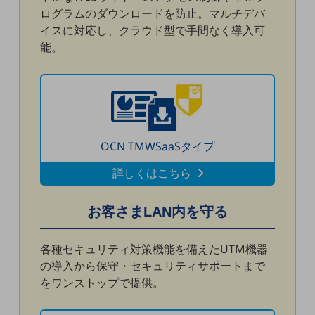
ダイバーシティ
ログラムのダウンロードを防止。マルチデバ
経営情報
イスに対応し、クラウド型で手間なく導入可
経営情報TOP
能。
業績
決算公告
電子公告
基礎的電気通信役務損益明細表
OCN TMWSaaSタイプ
採用情報
採用情報TOP
詳しくはこちら
新卒採用
お客さまLAN内を守る
経験者採用
障がい者採用
各種セキュリティ対策機能を備えたUTM機器
の導入から保守・セキュリティサポートまで
人材育成制度
をワンストップで提供。
広告・協賛
広告