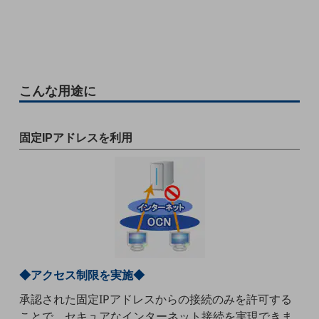
ビジネスお役立ち情報
旬な話題やお役立ち資料などDXの課題を
解決するヒントをお届けする記事サイト
新着記事
お役立ち資料ダウンロード
トレンド記事特集
こんな用途に
IT用語集
中堅中小企業向け
サービス・ソリューション
固定IPアドレスを利用
課題やニーズに合ったサービスをご紹介し、
中堅中小企業のビジネスをサポート！
お悩みから見つける
お悩みから見つけるTOP
ネットワーク
モバイル・音声
バックオフィス
◆アクセス制限を実施◆
承認された固定IPアドレスからの接続のみを許可する
リモート・ハイブリッドワーク
ことで、セキュアなインターネット接続を実現できま