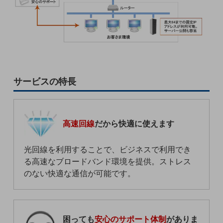
通信モジュール製品
衛星携帯電話
IOT完了済みメーカーブランド製品
料金
料金TOP
サービスの特長
ドコモBiz データ無制限 ドコモ MAX ドコモ mini ドコモBiz かけ放題
ケータイプラン
高速回線
だから快適に使えます
5Gデータプラス
データプラス
光回線を利用することで、ビジネスで利用でき
る高速なブロードバンド環境を提供。ストレス
IoT向け回線料金
のない快適な通信が可能です。
home5Gプラン
モバイルサービス
端末の一元管理
困っても
安心のサポート体制
がありま