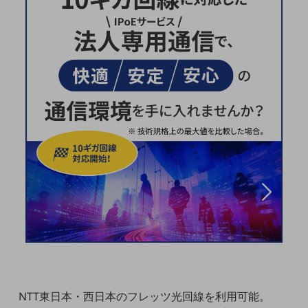
職場環境整備
地域共創・地方創生
セキュリティ対策
遠隔監視
顧客体験（CX）改善
自動化・省電化
人材不足解消
業種・業態で探す
業種・業態で探すTOP
自治体
一次産業
医療・介護
観光
NTT東日本・西日本のフレッツ光回線を利用可能。