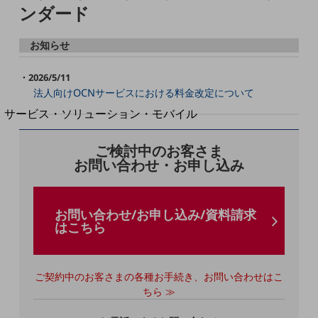
地域経済のさらなる活性化に取り組みます
ンダード
自治体・地域社会との共創
LGPF(Local Government Platform)
お知らせ
別ウィンドウで開きます
2026/5/11
法人向けOCNサービスにおける料金改定について
サービス・ソリューション・モバイル
サービス・ソリューションTOP
ご検討中のお客さま
DXに関する課題を解決する
お問い合わせ・お申し込み
サービス・ソリューションをご紹介
カテゴリーで探す
カテゴリーで探すTOP
お問い合わせ/お申し込み/資料請求
ネットワーク・モバイル
はこちら
クラウド・データセンター
電話・映像コミュニケーション
ご契約中のお客さまの各種お手続き、お問い合わせはこ
ちら ≫
セキュリティ