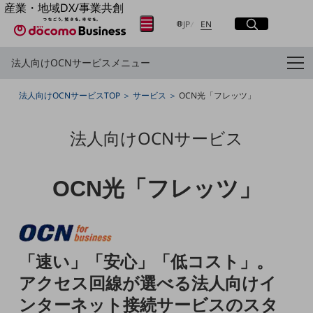
産業・地域DX/事業共創
サイト内検索
開く
日本語
English
OPEN HUB for Plural Futures
メニュー
開く
JP
EN
自律・分散・協調型社会の実現を目指し、
「社会可能性」を探究・実装する事業共創エコシステムです。
法人向けOCNサービスメニュー
OPEN HUB for Plural Futuresとは
フリーワードを入力して探す
イベント/ウェビナー
法人向けOCNサービスTOP
サービス
OCN光「フレッツ」
記事コンテンツ
プレイヤー(カタリスト/パートナー企業)
検索する
事例
法人向けOCNサービス
Smart World
産業・地域DXプラットフォーマーとして
フリーワードでNTTドコモビジネスの
取り組みを検索
企業と地域が持続成長する社会を目指します
OCN光「フレッツ」
Smart City
Smart Education
Smart Healthcare
Smart Industry
Smart Mobility
Smart Worksite
「速い」「安心」「低コスト」。
生成AI(Generative AI)
アクセス回線が選べる法人向けイ
地域の取り組み
ンターネット接続サービスのスタ
地域社会を支える皆さまと地域課題の解決や