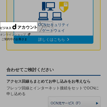
協賛
NTTドコモグループ
OCNセキュリティ
ログイン
ゲートウェイ
オンラインショップ
詳しくはこちら
ご契約中のお客さま
サービス別サポート情報
合わせてご検討ください
ご契約中サービスの一元管理
アクセス回線もまとめてお申し込みをお考えなら
フレッツ回線とインターネット接続をセットでOCNに
申し込める
Web明細(ビリングステーション)