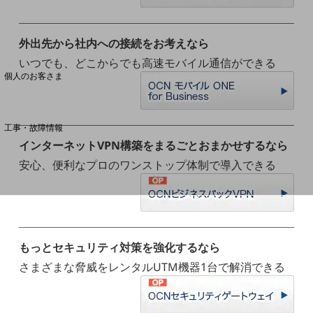
料金分析(ご利用料金管理サービス)
外出先から社内への接続をお考えなら
いつでも、どこからでも高速モバイル通信ができる
Web明細(My docomo)
個人のお客さま
NTTドコモ
OCNなど
工事・故障情報
お客さまサポートサイト
インターネットVPN構築をまるごとおまかせするなら
安心、便利なプロのワンストップ体制で導入できる
SDPFナレッジセンター
NTTドコモ 通信障害情報
もっとセキュリティ対策を強化するなら
さまざまな脅威をレンタルUTM機器1台で解消できる