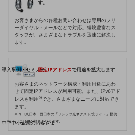
セキュリティ
す。
運用保守・故障紛失サポート
お客さまからの各種お問い合わせは専用のフリ
回線・ネットワーク
ーダイヤル・メールなどで対応。経験豊富なス
お手続き
タッフが、さまざまなトラブルを迅速に解決し
ます。
別ウィンドウで開きます
サービスをご利用中のお客さま
導入事例・セミナー
固定IPアドレス
で用途を拡大します
導入事例TOP
お客さまのネットワーク構成・利用用途にあわ
最新の導入事例や注目の導入事例をご紹介します
せて固定IPアドレスが利用可能。また、IPv6アド
セミナー
※
レスも利用
でき、さまざまなニーズに対応でき
開催・出展する各種セミナー、イベント情報をご紹介します
ます。
※ NTT東日本・西日本の「フレッツ光ネクスト/光ライト」提供
別ウィンドウで開きます
エリアが対象となります。
中堅中小企業のお客さま
NTTドコモビジネスウォッチ