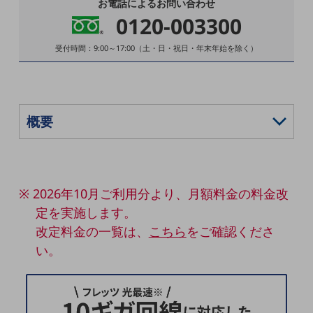
お電話によるお問い合わせ
5G
0120-003300
IoT
受付時間：9:00～17:00（土・日・祝日・年末年始を除く）
AI
データ利活用
運用管理
業務支援・マーケティング
災害対策・BCP
課題・ニーズで探す
※ 2026年10月ご利用分より、月額料金の料金改
課題・ニーズで探すTOP
定を実施します。
コミュニケーション・情報共有
改定料金の一覧は、
こちら
をご確認くださ
マーケティング
い。
業務効率化
災害対策