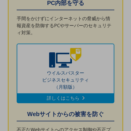
グループ会社
PC内部を守る
会社案内パンフレット
手間をかけずにインターネットの脅威から情
ニュースルーム
ニュースルームTOP
報資産を防御するPCやサーバーのセキュリテ
ィ対策。
ニュースリリース
地域からの発表
重要なお知らせ
お知らせ
ウイルスバスター
社外からの評価実績
ビジネスセキュリティ
サステナビリティ
（月額版）
サステナビリティTOP
詳しくはこちら
NTTドコモビジネスグループのサステナビリティ
サステナビリティ基本方針
Webサイトからの被害を防ぐ
サステナビリティレポート
不正なWebサイトへのアクセス制御や不正プ