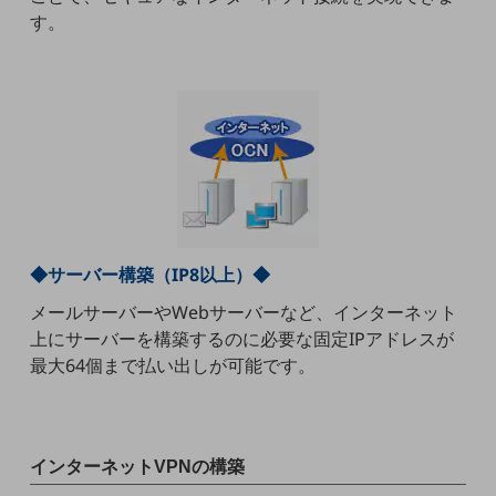
セキュリティ
す。
その他のお悩みはこちら
業界から見つける
業界から見つけるTOP
製造業
小売・卸売業
運輸業
建設業
◆サーバー構築（IP8以上）◆
地域産業
メールサーバーやWebサーバーなど、インターネット
上にサーバーを構築するのに必要な固定IPアドレスが
その他の業界はこちら
最大64個まで払い出しが可能です。
ゲーム感覚で見つける
ビジネスお悩み診断
NTTドコモビジネス
オンラインショップ
インターネットVPNの構築
モバイル・ICTサービスをオンラインで
相談・申し込みができるバーチャルショップ