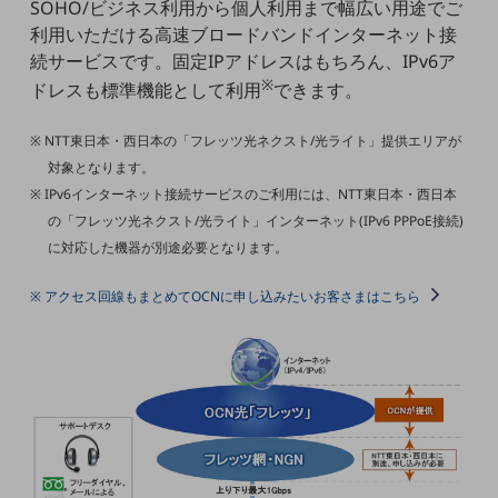
SOHO/ビジネス利用から個人利用まで幅広い用途でご
教育
利用いただける高速ブロードバンドインターネット接
モビリティ
続サービスです。固定IPアドレスはもちろん、IPv6ア
※
ドレスも標準機能として利用
できます。
製造・建設業
小売業
※ NTT東日本・西日本の「フレッツ光ネクスト/光ライト」提供エリアが
キーワードで探す
対象となります。
モバイルTOP
※ IPv6インターネット接続サービスのご利用には、NTT東日本・西日本
の「フレッツ光ネクスト/光ライト」インターネット(IPv6 PPPoE接続)
法人向けスマホ・携帯に関する、
おすすめの機種、料金やサービスをご紹介
に対応した機器が別途必要となります。
製品
製品TOP
※ アクセス回線もまとめてOCNに申し込みたいお客さまはこちら
ビジネス向けスマートフォン
タフネススマートフォン
データ通信製品
ドコモケータイ
5G対応ホームルーター