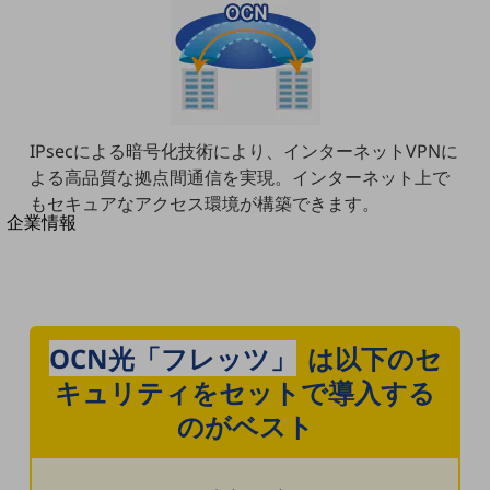
法人向けモバイルトップ
はじめての方へ
サービス・商品を探す
新規会員登録/ログインはこちら
100回線以上のお問い合わせ・お見積りはこちら
IPsecによる暗号化技術により、インターネットVPNに
よる高品質な拠点間通信を実現。インターネット上で
もセキュアなアクセス環境が構築できます。
別ウィンドウで開きます
企業情報
企業情報TOP
会社案内
会社案内TOP
組織
OCN光「フレッツ」
は以下のセ
沿革
キュリティを
セットで導入する
社長からのご挨拶
のがベスト
事業拠点