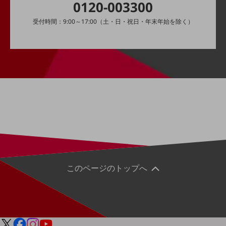
0120-003300
通信モジュール製品
受付時間：9:00～17:00（土・日・祝日・年末年始を除く）
衛星携帯電話
IOT完了済みメーカーブランド製品
料金
料金TOP
ドコモBiz データ無制限 ドコモ MAX ドコモ mini ドコモBiz かけ放題
ケータイプラン
5Gデータプラス
データプラス
このページのトップへ
IoT向け回線料金
home5Gプラン
モバイルサービス
端末の一元管理