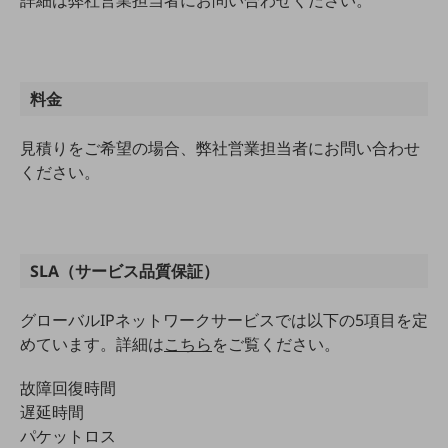
詳細は弊社営業担当者にお問い合わせください。
5G
IoT
AI
料金
データ利活用
見積りをご希望の場合、弊社営業担当者にお問い合わせ
運用管理
ください。
業務支援・マーケティング
災害対策・BCP
課題・ニーズで探す
SLA（サービス品質保証）
課題・ニーズで探すTOP
コミュニケーション・情報共有
グローバルIPネットワークサービスでは以下の5項目を定
めています。詳細は
こちら
をご覧ください。
マーケティング
故障回復時間
業務効率化
遅延時間
災害対策
パケットロス