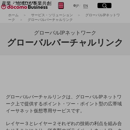
産業・地域DX/事業共創
サイト内検索
開く
日本語
English
メニュー
開く
JP
EN
OPEN HUB for Plural Futures
ホーム
サービス・ソリューション
グローバルIPネットワ
自律・分散・協調型社会の実現を目指し、
ーク
グローバルバーチャルリンク
フリーワードを入力して探す
「社会可能性」を探究・実装する事業共創エコシステムです。
OPEN HUB for Plural Futuresとは
グローバルIPネットワーク
イベント/ウェビナー
グローバルバーチャルリンク
検索する
記事コンテンツ
プレイヤー(カタリスト/パートナー企業)
事例
Smart World
フリーワードでNTTドコモビジネスの
取り組みを検索
産業・地域DXプラットフォーマーとして
企業と地域が持続成長する社会を目指します
Smart City
Smart Education
Smart Healthcare
Smart Industry
グローバルバーチャルリンクは、グローバルIPネットワ
Smart Mobility
ーク上で提供するポイント・ツー・ポイント型の広帯域
Smart Worksite
イーサネット仮想専用サービスです。
生成AI(Generative AI)
地域の取り組み
レイヤー３とレイヤー２それぞれの技術の利点を組み合
地域社会を支える皆さまと地域課題の解決や