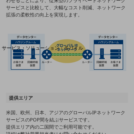
わせることにより、従来型のプライベートネットワーク
地域経済のさらなる活性化に取り組みます
サービスと比較して、大幅なコスト削減、ネットワーク
自治体・地域社会との共創
LGPF(Local Government Platform)
拡張の柔軟性の向上を実現します。
別ウィンドウで開きます
サービス・ソリューション・モバイル
サービス・ソリューションTOP
DXに関する課題を解決する
サービス・ソリューションをご紹介
カテゴリーで探す
カテゴリーで探すTOP
ネットワーク・モバイル
提供エリア
クラウド・データセンター
米国、欧州、日本、アジアのグローバルIPネットワーク
電話・映像コミュニケーション
サービスのPOP間を結ぶサービスです。
提供エリア内の二国間でご利用可能です。
セキュリティ