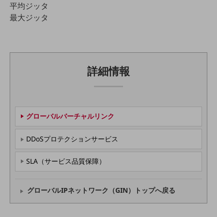
平均ジッタ
職場環境整備
最大ジッタ
地域共創・地方創生
セキュリティ対策
遠隔監視
詳細情報
顧客体験（CX）改善
自動化・省電化
人材不足解消
グローバルバーチャルリンク
業種・業態で探す
業種・業態で探すTOP
DDoSプロテクション
サービス
自治体
SLA（サービス品質保障）
一次産業
医療・介護
グローバルIPネットワーク（GIN）トップへ戻る
観光