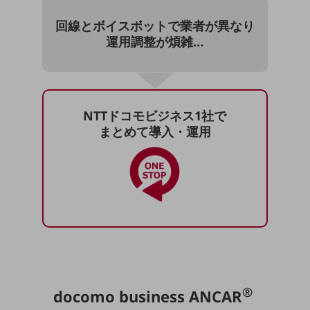
職場環境整備
回線とボイスボットで
業者が異なり
地域共創・地方創生
運用調整が煩雑…
セキュリティ対策
遠隔監視
顧客体験（CX）改善
NTTドコモビジネス1社で
まとめて導入・運用
自動化・省電化
人材不足解消
業種・業態で探す
業種・業態で探すTOP
自治体
一次産業
医療・介護
®
docomo business ANCAR
観光