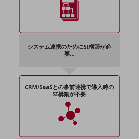
5G
IoT
AI
データ利活用
システム連携のために
SI構築が必
運用管理
要…
業務支援・マーケティング
災害対策・BCP
課題・ニーズで探す
課題・ニーズで探すTOP
CRM/SaaSとの事前連携で
導入時の
SI構築が不要
コミュニケーション・情報共有
マーケティング
業務効率化
災害対策