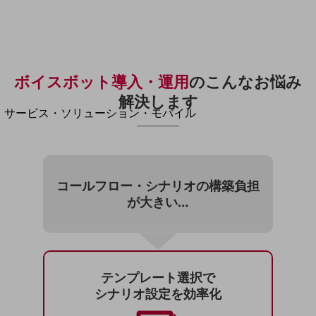
地域経済のさらなる活性化に取り組みます
自治体・地域社会との共創
LGPF(Local Government Platform)
別ウィンドウで開きます
ボイスボット導入・運用
の
こんなお悩み
解決します
サービス・ソリューション・モバイル
サービス・ソリューションTOP
DXに関する課題を解決する
サービス・ソリューションをご紹介
カテゴリーで探す
コールフロー・シナリオの
構築負担
カテゴリーで探すTOP
が大きい…
ネットワーク・モバイル
クラウド・データセンター
電話・映像コミュニケーション
テンプレート選択で
シナリオ設定を効率化
セキュリティ