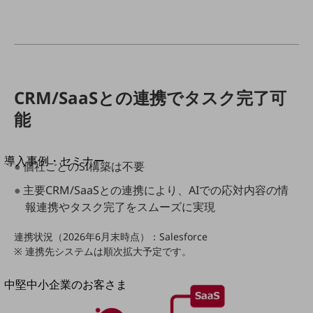
セキュリティ
運用保守・故障紛失サポート
回線・ネットワーク
お手続き
CRM/SaaSとの連携でタスク完了可
能
別ウィンドウで開きます
サービスをご利用中のお客さま
導入事例・セミナー
●個社ごとのSI構築は不要
導入事例TOP
●主要CRM/SaaSとの連携により、AIでの応対内容の情
最新の導入事例や注目の導入事例をご紹介します
報連携やタスク完了をスムーズに実現
セミナー
連携状況（2026年6月末時点）：Salesforce
開催・出展する各種セミナー、イベント情報をご紹介します
※ 連携先システムは順次拡大予定です。
別ウィンドウで開きます
中堅中小企業のお客さま
NTTドコモビジネスウォッチ