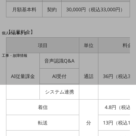
月額基本料
契約
30,000円（税込33,000円）
料金分析(ご利用料金管理サービス)
Web明細(My docomo)
【従量料金】
個人のお客さま
NTTドコモ
項目
単位
料金
OCNなど
工事・故障情報
音声認識Q&A
お客さまサポートサイト
SDPFナレッジセンター
AI従量課金
AI受付
通話
36円（税込39
NTTドコモ 通信障害情報
システム連携
着信
4.8円（税込5
転送
分
13円（税込14