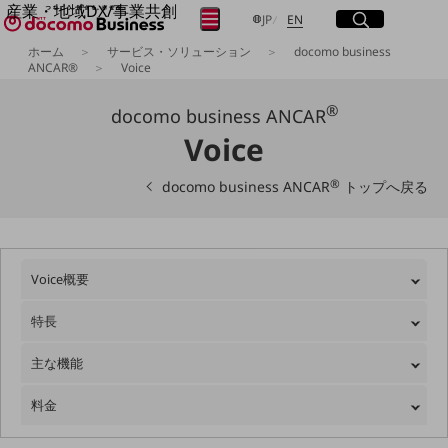
産業・地域DX/事業共創
サイト内検索
開く
日本語
English
メニュー
開く
JP
EN
OPEN HUB for Plural Futures
ホーム
サービス・ソリューション
docomo business
自律・分散・協調型社会の実現を目指し、
ANCAR®
Voice
フリーワードを入力して探す
「社会可能性」を探究・実装する事業共創エコシステムです。
OPEN HUB for Plural Futuresとは
®
docomo business ANCAR
イベント/ウェビナー
Voice
検索する
記事コンテンツ
プレイヤー(カタリスト/パートナー企業)
事例
®
docomo business ANCAR
トップへ戻る
Smart World
フリーワードでNTTドコモビジネスの
取り組みを検索
産業・地域DXプラットフォーマーとして
企業と地域が持続成長する社会を目指します
Smart City
Voice概要
Smart Education
Smart Healthcare
特長
Smart Industry
Smart Mobility
Smart Worksite
主な機能
生成AI(Generative AI)
地域の取り組み
料金
地域社会を支える皆さまと地域課題の解決や