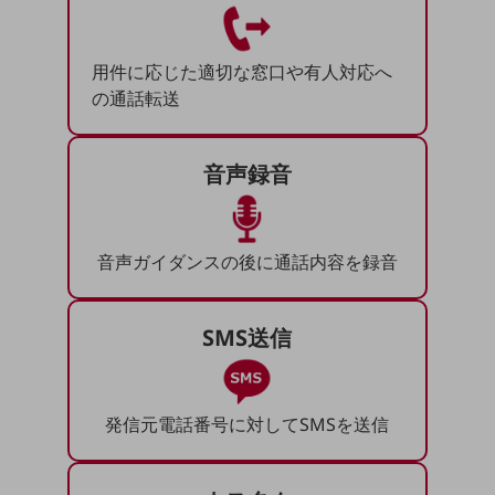
グループ会社
会社案内パンフレット
ニュースルーム
用件に応じた適切な窓口や有人対応へ
ニュースルームTOP
の通話転送
ニュースリリース
音声録音
地域からの発表
重要なお知らせ
お知らせ
音声ガイダンスの後に通話内容を録音
社外からの評価実績
サステナビリティ
SMS送信
サステナビリティTOP
NTTドコモビジネスグループのサステナビリティ
発信元電話番号に対してSMSを送信
サステナビリティ基本方針
サステナビリティレポート