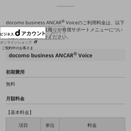
協賛
NTTドコモグループ
®
docomo business ANCAR
Voiceのご利用料金は、以下
のとおりです。お見積りや有償サポートメニューについ
ログイン
ては、お問い合わせください。
オンラインショップ
ご契約中のお客さま
®
docomo business ANCAR
Voice
サービス別サポート情報
初期費用
無料
ご契約中サービスの一元管理
月額料金
【基本料金】
Web明細(ビリングステーション)
項目
単位
料金