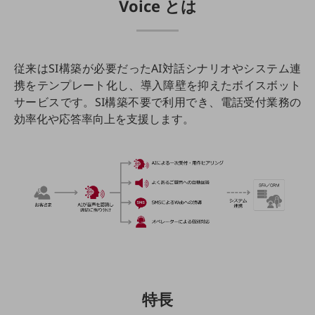
Voice とは
教育
モビリティ
製造・建設業
従来はSI構築が必要だったAI対話シナリオやシステム連
携をテンプレート化し、導入障壁を抑えたボイスボット
小売業
サービスです。SI構築不要で利用でき、電話受付業務の
キーワードで探す
モバイルTOP
効率化や応答率向上を支援します。
法人向けスマホ・携帯に関する、
おすすめの機種、料金やサービスをご紹介
製品
製品TOP
ビジネス向けスマートフォン
タフネススマートフォン
データ通信製品
ドコモケータイ
特長
5G対応ホームルーター