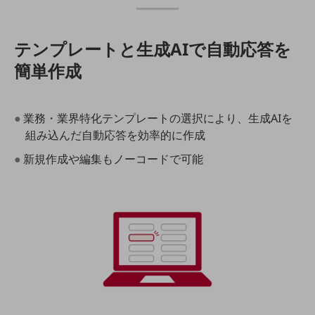
通信モジュール製品
テンプレートと生成AIで自動応答を
衛星携帯電話
簡単作成
IOT完了済みメーカーブランド製品
料金
料金TOP
●業務・業界特化テンプレートの選択により、生成AIを
ドコモBiz データ無制限 ドコモ MAX ドコモ mini ドコモBiz かけ放題
組み込んだ自動応答を効率的に作成
ケータイプラン
●新規作成や編集もノーコードで可能
5Gデータプラス
データプラス
IoT向け回線料金
home5Gプラン
モバイルサービス
端末の一元管理