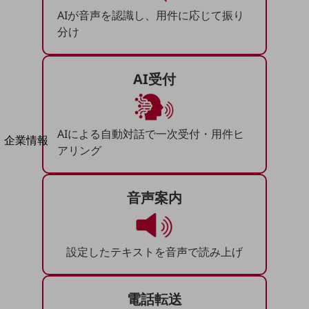
法人向けモバイルトップ
AIが音声を認識し、用件に応じて振り
はじめての方へ
分け
サービス・商品を探す
新規会員登録/ログインはこちら
100回線以上のお問い合わせ・お見積りはこちら
AI受付
AIによる自動対話で一次受付・用件ヒ
別ウィンドウで開きます
企業情報
アリング
企業情報TOP
会社案内
会社案内TOP
音声案内
組織
沿革
設定したテキストを音声で読み上げ
社長からのご挨拶
事業拠点
電話転送