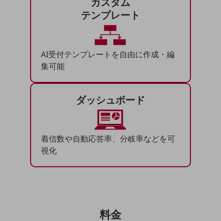
カスタム
ダイバーシティ
テンプレート
経営情報
経営情報TOP
業績
AI受付テンプレートを自由に作成・編
決算公告
集可能
電子公告
ダッシュボード
基礎的電気通信役務損益明細表
採用情報
採用情報TOP
新卒採用
着信数や自動応答率、分岐率などを可
視化
経験者採用
障がい者採用
人材育成制度
広告・協賛
料金
広告