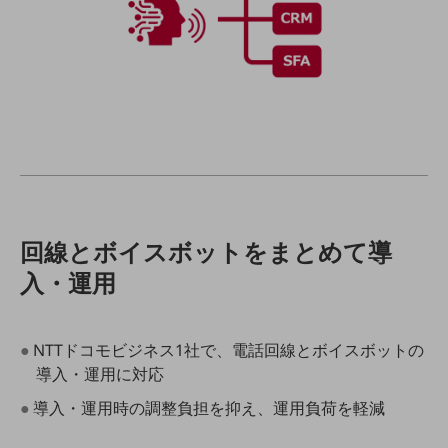
ビジネスお役立ち情報
旬な話題やお役立ち資料などDXの課題を
解決するヒントをお届けする記事サイト
新着記事
お役立ち資料ダウンロード
トレンド記事特集
IT用語集
中堅中小企業向け
サービス・ソリューション
課題やニーズに合ったサービスをご紹介し、
中堅中小企業のビジネスをサポート！
回線とボイスボットをまとめて導
お悩みから見つける
お悩みから見つけるTOP
入・運用
ネットワーク
モバイル・音声
●NTTドコモビジネス1社で、電話回線とボイスボットの
導入・運用に対応
バックオフィス
●導入・運用時の調整負担を抑え、運用負荷を軽減
リモート・ハイブリッドワーク