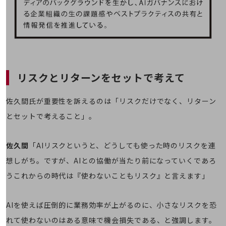
経営情報TOP
業績
決算公告
電子公告
リスクとリターンをセットで考えて
基礎的電気通信役務損益明細表
採用情報
採用情報TOP
佐久間氏が重要性を訴えるのは「リスクだけでなく、リターン
とセットで考えること」。
新卒採用
経験者採用
佐久間
「AIリスクというと、どうしても使った時のリスクを連
障がい者採用
想しがち。ですが、AIとの協働が当たり前になっていくであろ
人材育成制度
うこれからの時代は『使わないこともリスク』と言えます」
広告・協賛
広告
AIを使えば圧倒的に業務効率が上がるのに、小さなリスクを恐
協賛
れて使わないのはある意味で機会損失である、と強調します。
NTTドコモグループ