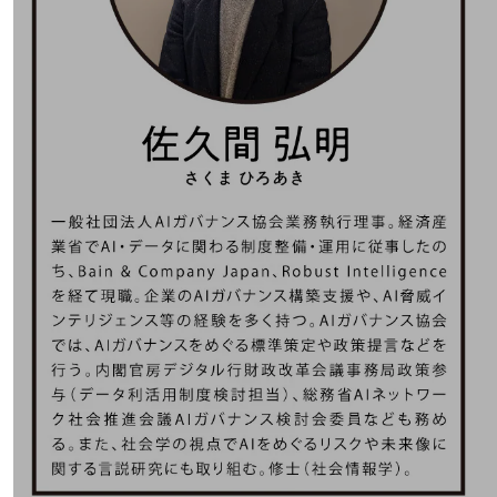
教育
モビリティ
製造・建設業
小売業
キーワードで探す
モバイルTOP
法人向けスマホ・携帯に関する、
おすすめの機種、料金やサービスをご紹介
製品
製品TOP
ビジネス向けスマートフォン
タフネススマートフォン
データ通信製品
ドコモケータイ
5G対応ホームルーター