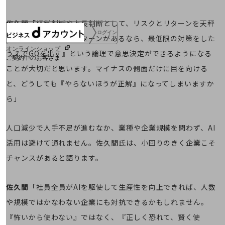
佐久間
「経営判断や上長判断として、リスクとリターンを天秤
ログイン
にかけ『これだけのリターンがあるなら、最低限の対策をした
オンラインショップ
うえでGOを出す』という論理で意思決定ができるようになる
ご契約中のお客さま
ことが大切だと思います。マイナスの側面だけに目を向ける
と、どうしても『やらないほうが正解』になってしまいますか
サービス別サポート情報
ら」
人口減少で人手不足が進むなか、業種や企業規模を問わず、AI
ご契約中サービスの一元管理
活用は避けて通れません。佐久間氏は、小回りのきく企業こそ
チャンスがあると語ります。
Web明細(ビリングステーション)
佐久間
「社員全員がAIを駆使して生産性を向上できれば、人数
や規模ではかなわない企業にも対抗できるかもしれません。
『怖いから使わない』ではなく、『正しく恐れて、賢く使