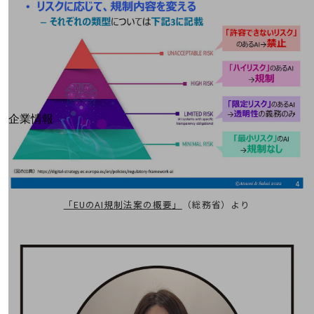
はじめての方へ
サービス・商品を探す
新規会員登録/ログインはこちら
100回線以上のお問い合わせ・お見積りはこちら
別ウィンドウで開きます
企業情報
企業情報TOP
会社案内
会社案内TOP
組織
「EUのAI規制法案の概要」
（総務省）より
沿革
社長からのご挨拶
事業拠点
グループ会社