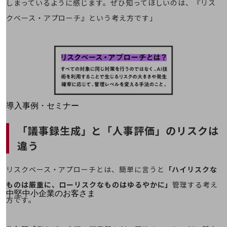
しまっているように感じます。ぜひ知ってほしいのは、『リス
運用保守・故障紛失サポート
クベース・アプローチ』という考え方です」
回線・ネットワーク
お手続き
別ウィンドウで開きます
サービスをご利用中のお客さま
導入事例・セミナー
導入事例TOP
「議事録生成」と「人事評価」のリスクは
最新の導入事例や注目の導入事例をご紹介します
違う
セミナー
開催・出展する各種セミナー、イベント情報をご紹介します
リスクベース・アプローチとは、簡単に言うと
「ハイリスクな
ものは厳重に、ローリスクなものはゆるやかに」
管理する考え
別ウィンドウで開きます
中堅中小企業のお客さま
方です。
NTTドコモビジネスウォッチ
ビジネスお役立ち情報