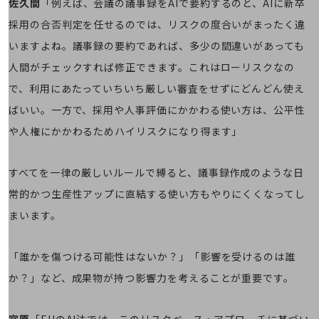
佐久間
「例えば、会議の議事録をAIで要約するのと、AIに新卒
旬な話題やお役立ち資料などDXの課題を
採用の合否判定を任せるのでは、リスクの度合いがまったく違
解決するヒントをお届けする記事サイト
新着記事
いますよね。議事録の要約であれば、多少の間違いがあっても
お役立ち資料ダウンロード
トレンド記事特集
人間がチェックすれば修正できます。これはローリスクなの
IT用語集
で、利用にあたっていちいち厳しい審査をせずにどんどん使え
中堅中小企業向け
サービス・ソリューション
ばいい。一方で、採用や人事評価にかかわる使い方は、公平性
や人権にかかわるためハイリスクになり得ます」
課題やニーズに合ったサービスをご紹介し、
中堅中小企業のビジネスをサポート！
お悩みから見つける
すべてを一律の厳しいルールで縛ると、議事録作成のような日
お悩みから見つけるTOP
常的かつ生産性アップに直結する使い方もやりにくくなってし
ネットワーク
まいます。
モバイル・音声
バックオフィス
「誰かを傷つける可能性はないか？」「影響を受けるのは誰
か？」など、成果物が持つ影響力を考えることが重要です。
リモート・ハイブリッドワーク
セキュリティ
宮原
「EUのAI法では、このリスクベース・アプローチに基づい