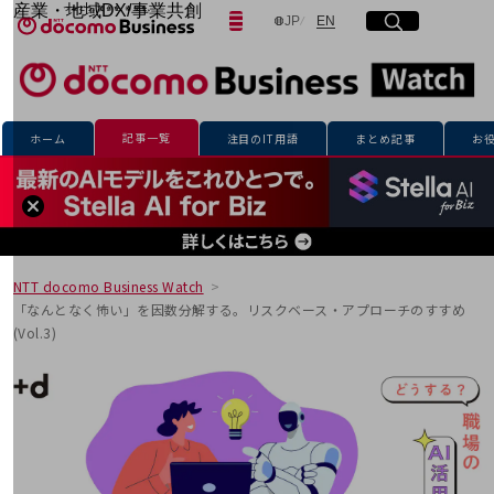
産業・地域DX/事業共創
日本語
English
JP
EN
サイト内検索
開く
メニュー
開く
OPEN HUB for Plural Futures
自律・分散・協調型社会の実現を目指し、
「社会可能性」を探究・実装する事業共創エコシステムです。
フリーワードを入力して探す
OPEN HUB for Plural Futuresとは
イベント/ウェビナー
記事一覧
ホーム
注目のIT用語
まとめ記事
お
記事コンテンツ
検索する
プレイヤー(カタリスト/パートナー企業)
事例
Smart World
フリーワードでNTTドコモビジネスの
取り組みを検索
産業・地域DXプラットフォーマーとして
企業と地域が持続成長する社会を目指します
NTT docomo Business Watch
Smart City
「なんとなく怖い」を因数分解する。リスクベース・アプローチのすすめ
Smart Education
(Vol.3)
Smart Healthcare
Smart Industry
Smart Mobility
Smart Worksite
生成AI(Generative AI)
地域の取り組み
地域社会を支える皆さまと地域課題の解決や