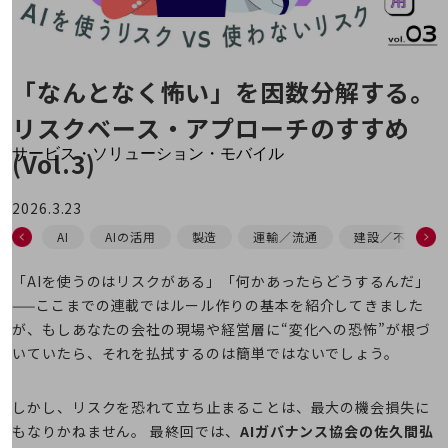
地域経済のさらなる活性化に取り組みます
自治体・地域社会との共創
LGPF(Local Government Platform)
「なんとなく怖い」を因数分解する。
別ウィンドウで開きます
リスクベース・アプローチのすすめ
サービス・ソリューション・モバイル
(Vol.3)
サービス・ソリューションTOP
2026.3.23
DXに関する課題を解決する
サービス・ソリューションをご紹介
AI
AIの活用
製造
運輸／流通
建設／不動産
カテゴリーで探す
カテゴリーで探すTOP
「AIを使うのはリスクがある」「何かあったらどうするんだ」
——ここまでの連載ではルール作りの基本を紹介してきました
ネットワーク・モバイル
が、もしあなたの会社の現場や経営層に“変化への恐怖”が根づ
クラウド・データセンター
いていたら、それを払拭するのは簡単ではないでしょう。
電話・映像コミュニケーション
しかし、リスクを恐れて立ち止まることは、最大の機会損失に
セキュリティ
もなりかねません。 最終回では、
AIガバナンス協会の佐久間弘