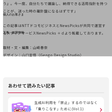
料金分析(ご利用料金管理サービス)
う』。今一度、自分たちで議論し、納得できる活用指針を持つ
Web明細(My docomo)
ことが、迷った時の羅針盤になるはずです」
個人のお客さま
NTTドコモ
この記事はNTTドコモビジネスとNewsPicksが共同で運営す
OCNなど
るメディアサービスNewsPicks ＋ｄより転載しております。
工事・故障情報
お客さまサポートサイト
SDPFナレッジセンター
取材・文・編集：山崎春奈
NTTドコモ 通信障害情報
デザイン：山口言悟（Gengo Design Studio）
あわせて読みたい記事
生成AI利用を「禁止」するのではなく
「乗りこなす」ために(Vol.1)