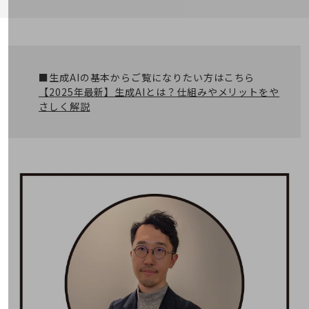
職場環境整備
地域共創・地方創生
セキュリティ対策
■生成AIの基本からご覧になりたい方はこちら
遠隔監視
【2025年最新】生成AIとは？仕組みやメリットをや
顧客体験（CX）改善
さしく解説
自動化・省電化
人材不足解消
業種・業態で探す
業種・業態で探すTOP
自治体
一次産業
医療・介護
観光