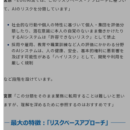
その他のお悩みはこちら
て、AIのリスクを分類しています」
業界から見つける
業界から見つけるTOP
社会的な行動や個人の特性に基づいて個人・集団を評価分
製造業
類したり、潜在意識に本人の自覚のないまま働きかけたり
するAIシステムは「許容できないリスク」として禁止
小売・卸売業
採用や雇用、教育や職業訓練など人の評価にかかわる分野
運輸業
のAIシステムは、人の健康、安全、基本的権利に悪影響を
及ぼす可能性がある「ハイリスク」として、開発や利用を
建設業
厳しく規制
地域産業
など段階を設けています。
その他の業界はこちら
ゲーム感覚で見つける
ビジネスお悩み診断
宮原
「この分類をそのまま業務に転用することは難しいと思い
NTTドコモビジネス
ますが、理解を深めるために参照するのはおすすめです」
オンラインショップ
モバイル・ICTサービスをオンラインで
相談・申し込みができるバーチャルショップ
法人向けモバイルトップ