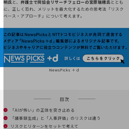
明氏
と、
弁護士で同協会リサーチフェローの宮原瑞穂氏
ととも
5G
に、正しく恐れ、メリットを最大化するための思考法「リスク
IoT
ベース・アプローチ」について考えます。
AI
データ利活用
運用管理
業務支援・マーケティング
災害対策・BCP
NewsPicks ＋ｄ
課題・ニーズで探す
課題・ニーズで探すTOP
コミュニケーション・情報共有
目次
マーケティング
業務効率化
「AIが怖い」の正体を突き止める
「議事録生成」と「人事評価」のリスクは違う
災害対策
リスクとリターンをセットで考えて