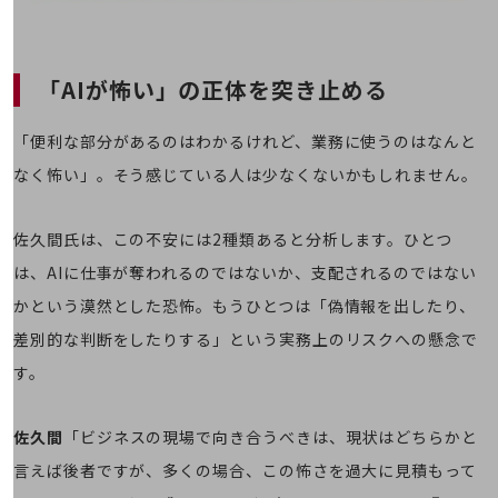
通信モジュール製品
衛星携帯電話
「AIが怖い」の正体を突き止める
IOT完了済みメーカーブランド製品
料金
「便利な部分があるのはわかるけれど、業務に使うのはなんと
料金TOP
なく怖い」。そう感じている人は少なくないかもしれません。
ドコモBiz データ無制限 ドコモ MAX ドコモ mini ドコモBiz かけ放題
ケータイプラン
佐久間氏は、この不安には2種類あると分析します。ひとつ
は、AIに仕事が奪われるのではないか、支配されるのではない
5Gデータプラス
かという漠然とした恐怖。もうひとつは「偽情報を出したり、
データプラス
差別的な判断をしたりする」という実務上のリスクへの懸念で
IoT向け回線料金
す。
home5Gプラン
モバイルサービス
佐久間
「ビジネスの現場で向き合うべきは、現状はどちらかと
端末の一元管理
言えば後者ですが、多くの場合、この怖さを過大に見積もって
セキュリティ