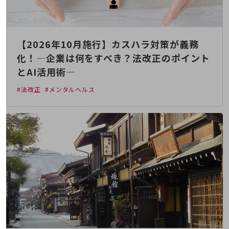
経営情報TOP
業績
【2026年10月施行】カスハラ対策が義務
決算公告
化！―企業は何をすべき？法改正のポイント
電子公告
とAI活用術―
基礎的電気通信役務損益明細表
#法改正
#メンタルヘルス
採用情報
採用情報TOP
新卒採用
経験者採用
障がい者採用
人材育成制度
広告・協賛
広告
協賛
NTTドコモグループ