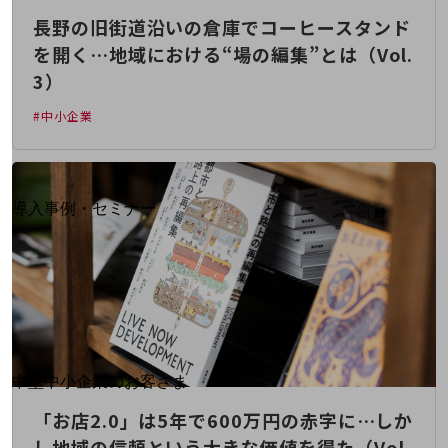
運用保守・故障紛失サポート
長野の旧街道沿いの倉庫でコーヒースタンド
を開く…地域における“場の編集”とは（Vol.
回線・ネットワーク
3）
お手続き
#中小企業
別ウィンドウで開きます
サービスをご利用中のお客さま
導入事例・セミナー
導入事例TOP
最新の導入事例や注目の導入事例をご紹介します
セミナー
開催・出展する各種セミナー、イベント情報をご紹介します
別ウィンドウで開きます
中堅中小企業のお客さま
NTTドコモビジネスウォッチ
「お店2.0」は5年で600万円の赤字に…しか
ビジネスお役立ち情報
し地域の信頼という大きな価値を得た（Vol.