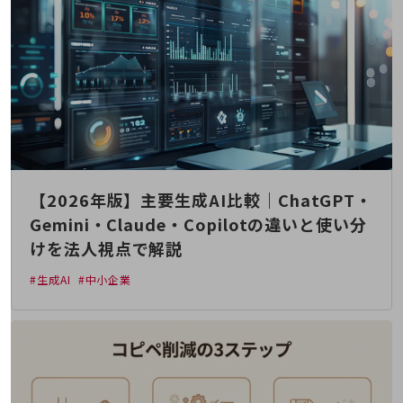
職場環境整備
地域共創・地方創生
セキュリティ対策
遠隔監視
顧客体験（CX）改善
自動化・省電化
【2026年版】主要生成AI比較｜ChatGPT・
人材不足解消
Gemini・Claude・Copilotの違いと使い分
業種・業態で探す
業種・業態で探すTOP
けを法人視点で解説
自治体
#生成AI
#中小企業
一次産業
医療・介護
観光