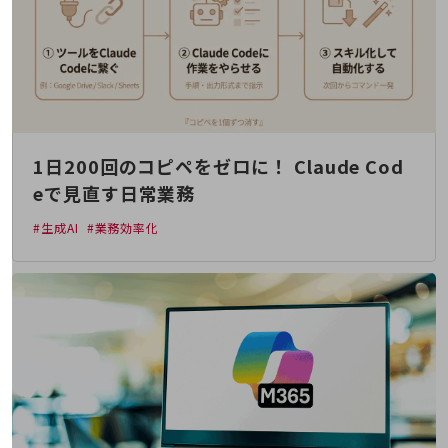
教育
モビリティ
製造・建設業
小売業
キーワードで探す
モバイルTOP
1日200回のコピペをゼロに！ Claude Cod
eで見直す日常業務
法人向けスマホ・携帯に関する、
おすすめの機種、料金やサービスをご紹介
製品
#生成AI
#業務効率化
製品TOP
ビジネス向けスマートフォン
タフネススマートフォン
データ通信製品
ドコモケータイ
5G対応ホームルーター