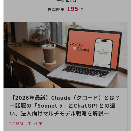
地域経済のさらなる活性化に取り組みます
195
自治体・地域社会との共創
検索結果
件
LGPF(Local Government Platform)
別ウィンドウで開きます
サービス・ソリューション・モバイル
サービス・ソリューションTOP
DXに関する課題を解決する
サービス・ソリューションをご紹介
カテゴリーで探す
カテゴリーで探すTOP
ネットワーク・モバイル
【2026年最新】Claude（クロード）とは？
クラウド・データセンター
―話題の「Sonnet 5」とChatGPTとの違
電話・映像コミュニケーション
い、法人向けマルチモデル戦略を解説―
セキュリティ
#生成AI
#中小企業