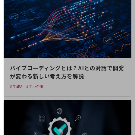
はじめての方へ
サービス・商品を探す
新規会員登録/ログインはこちら
100回線以上のお問い合わせ・お見積りはこちら
別ウィンドウで開きます
企業情報
企業情報TOP
会社案内
バイブコーディングとは？AIとの対話で開発
会社案内TOP
が変わる新しい考え方を解説
組織
#生成AI
#中小企業
沿革
社長からのご挨拶
事業拠点
グループ会社