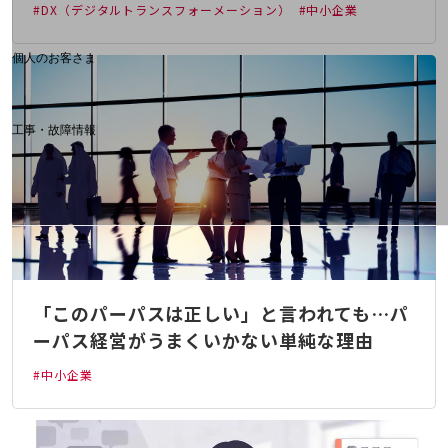
料金分析(ご利用料金管理サービス)
#DX（デジタルトランスフォーメーション）
#中小企業
Web明細(My docomo)
個人のお客さま
NTTドコモ
OCNなど
工事・故障情報
お客さまサポートサイト
SDPFナレッジセンター
NTTドコモ 通信障害情報
「このパーパスは正しい」と言われても…パ
ーパス経営がうまくいかない単純な理由
#中小企業