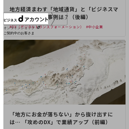
地方経済まわす「地域通貨」と「ビジネスマ
ッチング」成功事例は？（後編）
ログイン
#DX（デジタルトランスフォーメーション）
#中小企業
オンラインショップ
ご契約中のお客さま
サービス別サポート情報
ご契約中サービスの一元管理
Web明細(ビリングステーション)
「地方にお金が落ちない」から抜け出すに
は… 「攻めのDX」で業績アップ（前編）