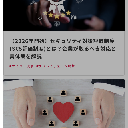
会社案内パンフレット
ニュースルーム
ニュースルームTOP
ニュースリリース
地域からの発表
【2026年開始】セキュリティ対策評価制度
重要なお知らせ
(SCS評価制度)とは？企業が取るべき対応と
具体策を解説
お知らせ
#サイバー攻撃
#サプライチェーン攻撃
社外からの評価実績
サステナビリティ
サステナビリティTOP
NTTドコモビジネスグループのサステナビリティ
サステナビリティ基本方針
サステナビリティレポート
ダイバーシティ
経営情報