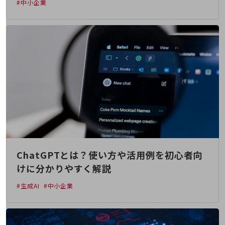
#中小企業
その他のお悩みはこちら
業界から見つける
業界から見つけるTOP
製造業
小売・卸売業
運輸業
建設業
地域産業
その他の業界はこちら
ゲーム感覚で見つける
ChatGPTとは？使い方や活用例を初心者向
ビジネスお悩み診断
けに分かりやすく解説
NTTドコモビジネス
オンラインショップ
#生成AI
#中小企業
モバイル・ICTサービスをオンラインで
相談・申し込みができるバーチャルショップ
法人向けモバイルトップ