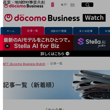
産業・地域DX/事業共創
日本語
English
JP
EN
サイト内検索
開く
メニュー
開く
OPEN HUB for Plural Futures
自律・分散・協調型社会の実現を目指し、
「社会可能性」を探究・実装する事業共創エコシステムです。
フリーワードを入力して探す
OPEN HUB for Plural Futuresとは
イベント/ウェビナー
記事一覧
ホーム
注目のIT用語
まとめ記事
お
記事コンテンツ
検索する
プレイヤー(カタリスト/パートナー企業)
事例
Smart World
フリーワードでNTTドコモビジネスの
取り組みを検索
産業・地域DXプラットフォーマーとして
企業と地域が持続成長する社会を目指します
記事一覧
NTT docomo Business Watch
Smart City
Smart Education
Smart Healthcare
Smart Industry
記事一覧（新着順）
Smart Mobility
Smart Worksite
生成AI(Generative AI)
地域の取り組み
地域社会を支える皆さまと地域課題の解決や
「中小企業」