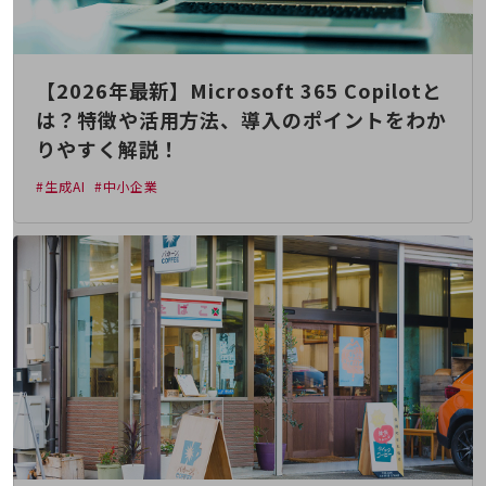
通信モジュール製品
衛星携帯電話
【2026年最新】Microsoft 365 Copilotと
IOT完了済みメーカーブランド製品
は？特徴や活用方法、導入のポイントをわか
料金
りやすく解説！
料金TOP
ドコモBiz データ無制限 ドコモ MAX ドコモ mini ドコモBiz かけ放題
#生成AI
#中小企業
ケータイプラン
5Gデータプラス
データプラス
IoT向け回線料金
home5Gプラン
モバイルサービス
端末の一元管理
セキュリティ