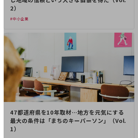
旬な話題やお役立ち資料などDXの課題を
2）
解決するヒントをお届けする記事サイト
新着記事
#中小企業
お役立ち資料ダウンロード
トレンド記事特集
IT用語集
中堅中小企業向け
サービス・ソリューション
課題やニーズに合ったサービスをご紹介し、
中堅中小企業のビジネスをサポート！
お悩みから見つける
お悩みから見つけるTOP
ネットワーク
モバイル・音声
バックオフィス
47都道府県を10年取材…地方を元気にする
最大の条件は「まちのキーパーソン」（Vol.
リモート・ハイブリッドワーク
1）
セキュリティ