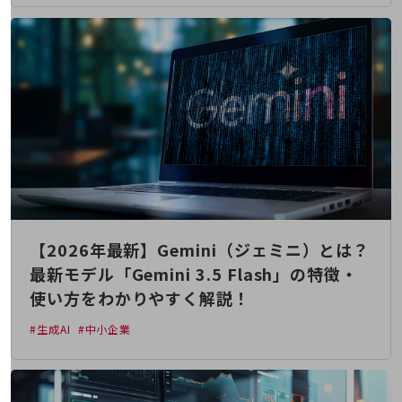
5G
IoT
AI
データ利活用
運用管理
業務支援・マーケティング
災害対策・BCP
課題・ニーズで探す
課題・ニーズで探すTOP
【2026年最新】Gemini（ジェミニ）とは？
最新モデル「Gemini 3.5 Flash」の特徴・
コミュニケーション・情報共有
使い方をわかりやすく解説！
マーケティング
#生成AI
#中小企業
業務効率化
災害対策