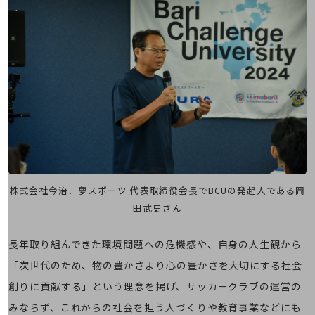
通信モジュール製品
衛星携帯電話
IOT完了済みメーカーブランド製品
料金
料金TOP
ドコモBiz データ無制限 ドコモ MAX ドコモ mini ドコモBiz かけ放題
ケータイプラン
5Gデータプラス
株式会社今治．夢スポーツ 代表取締役会長でBCUの発起人である岡
データプラス
田武史さん
IoT向け回線料金
長年取り組んできた環境問題への危機感や、自身の人生観から
home5Gプラン
モバイルサービス
「次世代のため、物の豊かさより心の豊かさを大切にする社会
端末の一元管理
創りに貢献する」という理念を掲げ、サッカークラブの運営の
セキュリティ
みならず、これからの社会を担う人づくりや教育事業などにも