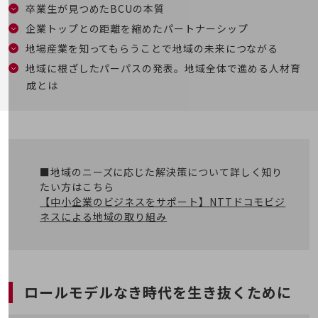
職場環境整備
卒業生が見つめたBCUの本質
企業トップとの距離を縮めたパートナーシップ
地域共創・地方創生
地場産業を知ってもらうことで地域の未来につながる
セキュリティ対策
地域に根ざしたパーパスの発表。地域全体で進める人材育
遠隔監視
成とは
顧客体験（CX）改善
自動化・省電化
人材不足解消
■地域のニーズに応じた解決策について詳しく知り
業種・業態で探す
たい方はこちら
業種・業態で探すTOP
【中小企業のビジネスをサポート】NTTドコモビジ
自治体
ネスによる地域の取り組み
一次産業
医療・介護
ロールモデルなき時代を生き抜くために
観光