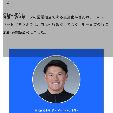
料金分析(ご利用料金管理サービス)
した。
Web明細(My docomo)
個人のお客さま
今治．夢スポーツの営業担当である星島南斗さん
は、このテー
NTTドコモ
マを掲げるうえでは、市民や行政だけでなく、地元企業の視点
OCNなど
が不可欠だと考えました。
工事・故障情報
お客さまサポートサイト
SDPFナレッジセンター
NTTドコモ 通信障害情報