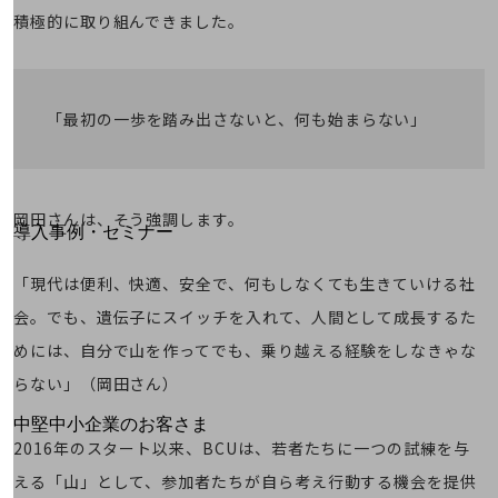
積極的に取り組んできました。
運用保守・故障紛失サポート
回線・ネットワーク
お手続き
「最初の一歩を踏み出さないと、何も始まらない」
別ウィンドウで開きます
サービスをご利用中のお客さま
岡田さんは、そう強調します。
導入事例・セミナー
導入事例TOP
「現代は便利、快適、安全で、何もしなくても生きていける社
最新の導入事例や注目の導入事例をご紹介します
会。でも、遺伝子にスイッチを入れて、人間として成長するた
セミナー
めには、自分で山を作ってでも、乗り越える経験をしなきゃな
開催・出展する各種セミナー、イベント情報をご紹介します
らない」（岡田さん）
別ウィンドウで開きます
中堅中小企業のお客さま
2016年のスタート以来、BCUは、若者たちに一つの試練を与
NTTドコモビジネスウォッチ
ビジネスお役立ち情報
える「山」として、参加者たちが自ら考え行動する機会を提供