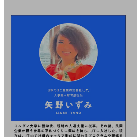
その他のお悩みはこちら
業界から見つける
業界から見つけるTOP
製造業
小売・卸売業
運輸業
建設業
地域産業
その他の業界はこちら
ゲーム感覚で見つける
ビジネスお悩み診断
NTTドコモビジネス
オンラインショップ
モバイル・ICTサービスをオンラインで
相談・申し込みができるバーチャルショップ
法人向けモバイルトップ