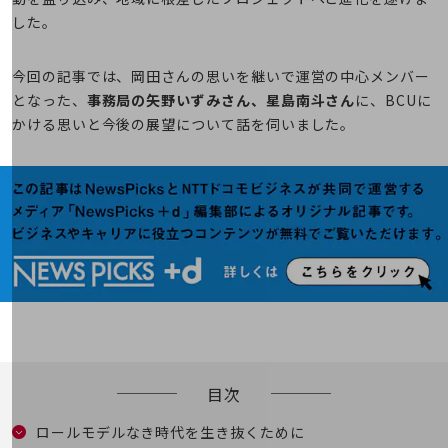
5G
した。
IoT
今回の記事では、岡田さんの思いを継いで運営の中心メンバー
AI
となった、
事務局の矢野いずみさん、星島南斗さん
に、BCUに
データ利活用
かける思いと今後の展望について話を伺いました。
運用管理
業務支援・マーケティング
災害対策・BCP
課題・ニーズで探す
課題・ニーズで探すTOP
コミュニケーション・情報共有
マーケティング
業務効率化
目次
災害対策
ロールモデルなき時代を生き抜くために