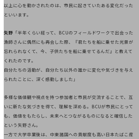
会社案内パンフレット
以上に心を動かされたのは、市民に起きていたある変化だった
ニュースルーム
といいます。
ニュースルームTOP
ニュースリリース
矢野
「半年くらい経って、BCUのフィールドワークで出会った
地域からの発表
漁師さんに偶然にも再会した際、『君たちを船に乗せた光景が
重要なお知らせ
忘れられなくて、今、子供たちを船に乗せてるんだ』と教えて
くれたのです。
お知らせ
自分たちの活動が、自分たち以外の誰かに変化や気づきを与え
社外からの評価実績
サステナビリティ
られたことに、深く感動しました」
サステナビリティTOP
NTTドコモビジネスグループのサステナビリティ
多様な価値観や視点を持つ参加者と市民が交流することで、互
いに新たな気づきを得て、理解を深める。BCUが市民にとって
サステナビリティ基本方針
も、価値をもたらし、未来へとつながるものになると確信した
サステナビリティレポート
という矢野さん。
ダイバーシティ
一方で大学卒業後は、中東諸国への貢献度も高い日本たばこ産
経営情報