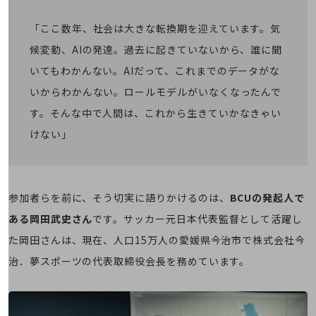
教育
「ここ数年、社会は大きな転換期を迎えています。気
モビリティ
候変動、AIの発達。過去に起きていないから、誰に聞
製造・建設業
いてもわかんない。AIだって、これまでのデータがな
小売業
いからわかんない。ロールモデルがいなくなったんで
キーワードで探す
モバイルTOP
す。そんな中で人間は、これから生きていかなきゃい
けない」
法人向けスマホ・携帯に関する、
おすすめの機種、料金やサービスをご紹介
製品
製品TOP
参加者らを前に、そう切実に語りかけるのは、
BCUの発起人で
ビジネス向けスマートフォン
ある岡田武史さん
です。サッカー元日本代表監督として活躍し
タフネススマートフォン
た岡田さんは、現在、人口15万人の愛媛県今治市で株式会社今
データ通信製品
治．夢スポーツの代表取締役会長を務めています。
ドコモケータイ
5G対応ホームルーター