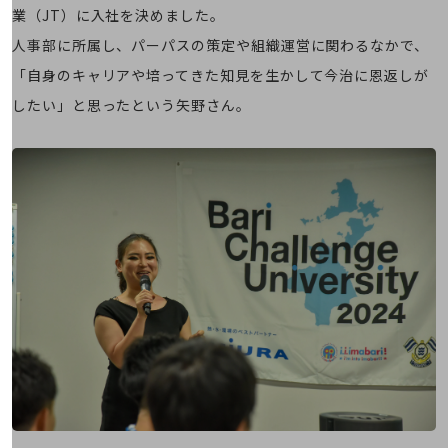
経営情報TOP
業（JT）に入社を決めました。
人事部に所属し、パーパスの策定や組織運営に関わるなかで、
業績
「自身のキャリアや培ってきた知見を生かして今治に恩返しが
決算公告
したい」と思ったという矢野さん。
電子公告
基礎的電気通信役務損益明細表
採用情報
採用情報TOP
新卒採用
経験者採用
障がい者採用
人材育成制度
広告・協賛
広告
協賛
NTTドコモグループ