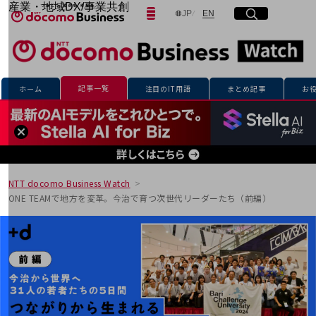
産業・地域DX/事業共創
日本語
English
JP
EN
サイト内検索
開く
メニュー
開く
OPEN HUB for Plural Futures
自律・分散・協調型社会の実現を目指し、
「社会可能性」を探究・実装する事業共創エコシステムです。
フリーワードを入力して探す
OPEN HUB for Plural Futuresとは
イベント/ウェビナー
記事一覧
ホーム
注目のIT用語
まとめ記事
お
記事コンテンツ
検索する
プレイヤー(カタリスト/パートナー企業)
事例
Smart World
フリーワードでNTTドコモビジネスの
取り組みを検索
産業・地域DXプラットフォーマーとして
企業と地域が持続成長する社会を目指します
NTT docomo Business Watch
Smart City
ONE TEAMで地方を変革。今治で育つ次世代リーダーたち（前編）
Smart Education
Smart Healthcare
Smart Industry
Smart Mobility
Smart Worksite
生成AI(Generative AI)
地域の取り組み
地域社会を支える皆さまと地域課題の解決や