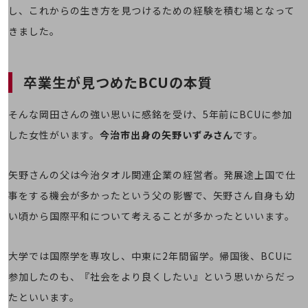
し、これからの生き方を見つけるための経験を積む場となって
旬な話題やお役立ち資料などDXの課題を
解決するヒントをお届けする記事サイト
きました。
新着記事
お役立ち資料ダウンロード
トレンド記事特集
IT用語集
卒業生が見つめたBCUの本質
中堅中小企業向け
サービス・ソリューション
そんな岡田さんの強い思いに感銘を受け、5年前にBCUに参加
課題やニーズに合ったサービスをご紹介し、
した女性がいます。
今治市出身の矢野いずみさん
です。
中堅中小企業のビジネスをサポート！
お悩みから見つける
お悩みから見つけるTOP
矢野さんの父は今治タオル関連企業の経営者。発展途上国で仕
ネットワーク
事をする機会が多かったという父の影響で、矢野さん自身も幼
い頃から国際平和について考えることが多かったといいます。
モバイル・音声
バックオフィス
大学では国際学を専攻し、中東に2年間留学。帰国後、BCUに
リモート・ハイブリッドワーク
参加したのも、『社会をより良くしたい』という思いからだっ
セキュリティ
たといいます。