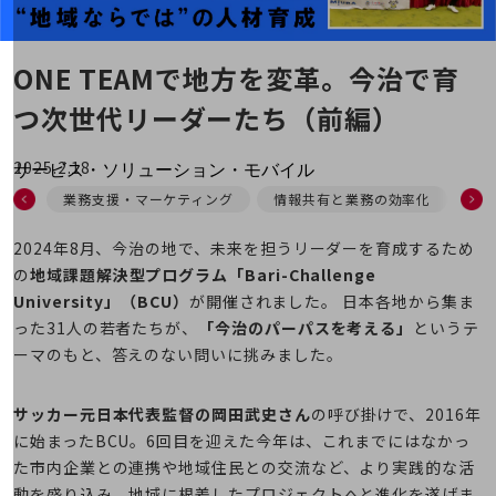
地域経済のさらなる活性化に取り組みます
自治体・地域社会との共創
LGPF(Local Government Platform)
ONE TEAMで地方を変革。
今治で育
つ次世代リーダーたち（前編）
別ウィンドウで開きます
2025.2.18
サービス・ソリューション・モバイル
サービス・ソリューションTOP
業務支援・マーケティング
情報共有と業務の効率化
地
DXに関する課題を解決する
2024年8月、今治の地で、未来を担うリーダーを育成するため
サービス・ソリューションをご紹介
の
地域課題解決型プログラム「Bari-Challenge
カテゴリーで探す
カテゴリーで探すTOP
University」（BCU）
が開催されました。 日本各地から集ま
った31人の若者たちが、
「今治のパーパスを考える」
というテ
ネットワーク・モバイル
ーマのもと、答えのない問いに挑みました。
クラウド・データセンター
サッカー元日本代表監督の岡田武史さん
の呼び掛けで、2016年
電話・映像コミュニケーション
に始まったBCU。6回目を迎えた今年は、これまでにはなかっ
セキュリティ
た市内企業との連携や地域住民との交流など、より実践的な活
動を盛り込み、地域に根差したプロジェクトへと進化を遂げま