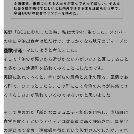
はじめての方へ
サービス・商品を探す
新規会員登録/ログインはこちら
100回線以上のお問い合わせ・お見積りはこちら
矢野
「BCUに参加した当時、私は大学4年生でした。メンバー
の中に今治出身者は私だけで、せっかくなら地元のディープな
課題をテーマにしようと考えました。
別ウィンドウで開きます
企業情報
企業情報TOP
そこで『治安が悪いから近づかない方がいい』と耳にすること
会社案内
の多かった漁師町を訪れてみることにしたのです。
会社案内TOP
実際に訪れてみると、昔ながらの景色と文化の残る、風情のあ
組織
る町で、ひょっとしたら、この町にこそ今治の人々が共感でき
沿革
る『らしさ』が隠れているのではないかと思いました」
社長からのご挨拶
そこで生まれた「新たなコミュニティ創出を目指し、漁師町に
事業拠点
食堂を開く」というアイデアは審査員に高く評価され、事業化
グループ会社
の話にまで発展。達成感を得たという矢野さんでしたが、それ