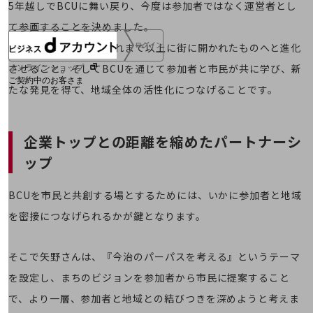
5年越しでBCUに舞い戻り、今度は参加者ではなく運営者とし
て参画することを決めました。
目指すのは、BCUをこれまで以上に街に開かれたものへと進化
ログイン
させること。そしてBCUを通じて参加者と市民が共に学び、新
オンラインショップ
ご契約中のお客さま
たな発見を得て、地域全体の活性化につなげることです。
サービス別サポート情報
企業トップとの距離を縮めたパートナーシ
ップ
ご契約中サービスの一元管理
BCUを市民と共創する場とするためには、いかに参加者と地域
を密接につなげられるかが鍵となります。
Web明細(ビリングステーション)
そこで矢野さんは、『今治のパーパスを考える』というテーマ
を設定し、まちのビジョンを参加者から市民に提案すること
で、より一層、参加者と地域との結びつきを深めようと考えま