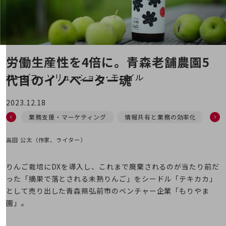
地域経済のさらなる活性化に取り組みます
自治体・地域社会との共創
LGPF(Local Government Platform)
別ウィンドウで開きます
労働生産性を4倍に。
青森老舗農園5
代目のイノベーター魂
サービス・ソリューション・モバイル
サービス・ソリューションTOP
2023.12.18
DXに関する課題を解決する
業務支援・マーケティング
情報共有と業務の効率化
農
サービス・ソリューションをご紹介
カテゴリーで探す
カテゴリーで探すTOP
高田 公太（作家、ライター）
ネットワーク・モバイル
りんご栽培にDXを導入し、これまで廃棄されるのが当たり前だ
クラウド・データセンター
った「摘果で落とされる未熟りんご」をシードル「テキカカ」
として売り出した青森県弘前市のベンチャー企業「もりやま
電話・映像コミュニケーション
園」。
セキュリティ