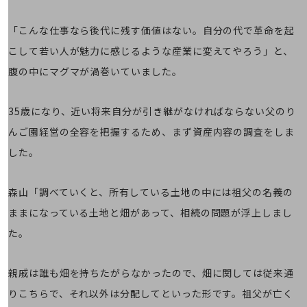
その他のお悩みはこちら
業界から見つける
「こんな仕事なら後代に残す価値はない。自分の代で革命を起
業界から見つけるTOP
こして若い人が魅力に感じるような産業に変えてやろう」と、
製造業
腹の中にマグマが渦巻いていました。
小売・卸売業
35歳になり、近い将来自分が引き継がなければならない父のり
運輸業
んご園経営の全容を把握するため、まず資産内容の調査をしま
建設業
した。
地域産業
森山「調べていくと、所有している土地の中には祖父の名義の
その他の業界はこちら
ゲーム感覚で見つける
ままになっている土地と畑があって、相続の問題が浮上しまし
ビジネスお悩み診断
NTTドコモビジネス
た。
オンラインショップ
親戚は誰も畑を持ちたがらなかったので、畑に関しては従来通
モバイル・ICTサービスをオンラインで
相談・申し込みができるバーチャルショップ
りこちらで、それ以外は分配してといった形です。祖父が亡く
法人向けモバイルトップ