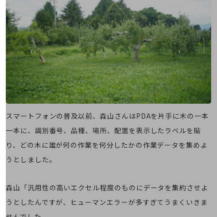
会社案内パンフレット
ニュースルーム
ニュースルームTOP
ニュースリリース
地域からの発表
重要なお知らせ
お知らせ
社外からの評価実績
スマートフォンの普及以前、森山さんはPDAを片手に木の一本
サステナビリティ
一本に、識別番号、品種、場所、配置を表示したラベルを貼
サステナビリティTOP
り、どの木に誰が何の作業を何分したかの作業データを集めよ
NTTドコモビジネスグループのサステナビリティ
うとしました。
サステナビリティ基本方針
サステナビリティレポート
森山「汎用性の高いエクセル程度のものにデータを集約させよ
うとしたんですが、ヒューマンエラーが多すぎてうまくいきま
ダイバーシティ
経営情報
せんでした。