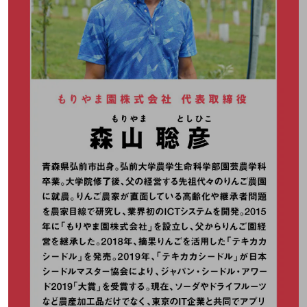
教育
モビリティ
製造・建設業
小売業
キーワードで探す
モバイルTOP
法人向けスマホ・携帯に関する、
おすすめの機種、料金やサービスをご紹介
製品
製品TOP
ビジネス向けスマートフォン
タフネススマートフォン
データ通信製品
ドコモケータイ
5G対応ホームルーター