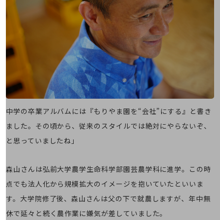
旬な話題やお役立ち資料などDXの課題を
解決するヒントをお届けする記事サイト
新着記事
お役立ち資料ダウンロード
トレンド記事特集
IT用語集
中堅中小企業向け
サービス・ソリューション
課題やニーズに合ったサービスをご紹介し、
中堅中小企業のビジネスをサポート！
中学の卒業アルバムには『もりやま園を“会社”にする』と書き
お悩みから見つける
お悩みから見つけるTOP
ました。その頃から、従来のスタイルでは絶対にやらないぞ、
ネットワーク
と思っていましたね」
モバイル・音声
森山さんは弘前大学農学生命科学部園芸農学科に進学。この時
バックオフィス
点でも法人化から規模拡大のイメージを抱いていたといいま
リモート・ハイブリッドワーク
す。大学院修了後、森山さんは父の下で就農しますが、年中無
セキュリティ
休で延々と続く農作業に嫌気が差していました。