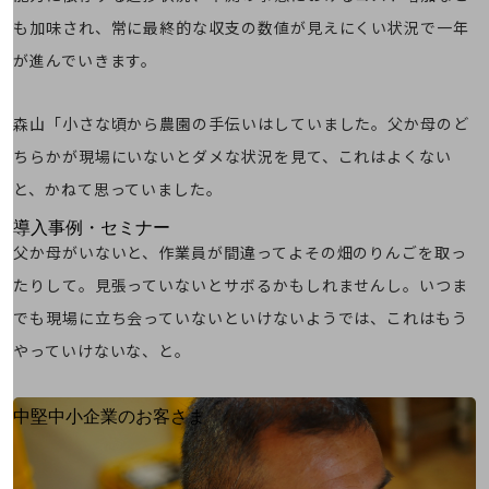
運用保守・故障紛失サポート
も加味され、常に最終的な収支の数値が見えにくい状況で一年
が進んでいきます。
回線・ネットワーク
お手続き
森山「小さな頃から農園の手伝いはしていました。父か母のど
ちらかが現場にいないとダメな状況を見て、これはよくない
と、かねて思っていました。
別ウィンドウで開きます
サービスをご利用中のお客さま
導入事例・セミナー
父か母がいないと、作業員が間違ってよその畑のりんごを取っ
導入事例TOP
たりして。見張っていないとサボるかもしれませんし。いつま
最新の導入事例や注目の導入事例をご紹介します
セミナー
でも現場に立ち会っていないといけないようでは、これはもう
やっていけないな、と。
開催・出展する各種セミナー、イベント情報をご紹介します
別ウィンドウで開きます
中堅中小企業のお客さま
NTTドコモビジネスウォッチ
ビジネスお役立ち情報