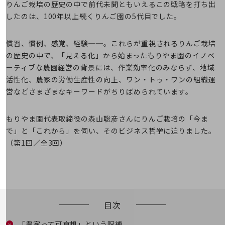
5G
りんご栽培の歴史の中で前代未聞ともいえるこの戦略を打ち出
したのは、100年以上続くりんご園の5代目でした。
IoT
AI
慣習、慣例、感覚、経験──。これらが重視されるりんご栽培
の歴史の中で、「見える化」から始まったもりやま園のイノベ
データ利活用
ーティブな農園経営の背景には、作業効率化のみならず、地域
運用管理
活性化、農家の労働生産性の向上、ワン・トゥ・ワンの組織運
営などさまざまなキーワードがちりばめられています。
業務支援・マーケティング
災害対策・BCP
もりやま園代表取締役の森山聡彦さんにりんご栽培の「今ま
課題・ニーズで探す
で」と「これから」を伺い、そのビジネス哲学に迫りました。
課題・ニーズで探すTOP
（第1回／全3回）
コミュニケーション・情報共有
マーケティング
業務効率化
目次
災害対策
「農家って可哀想」という呪縛