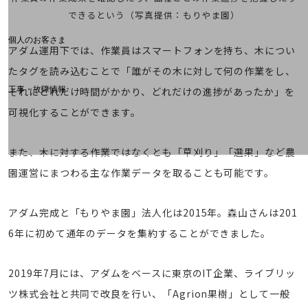
料金分析(ご利用料金管理サービス)
できるという（写真提供：もりやま園）
Web明細(My docomo)
個人のお客さま
アダム運用下では、作業員はスマートフォンを持ち、木につい
NTTドコモ
たタグを読み込むことで「誰がその木に対して何の作業をし、
OCNなど
工事・故障情報
それにどれだけ時間がかかり、どれだけの進捗があったか」を
お客さまサポートサイト
可視化することができます。
SDPFナレッジセンター
NTTドコモ 通信障害情報
また、木に対する作業ではなくとも「草刈り」「選果」など農
園運営にまつわる主な作業データを取ることも可能です。
アダム完成と「もりやま園」法人化は2015年。森山さんは201
6年に初めて通年のデータを集約することができました。
2019年7月には、アダムをベースに東京のIT企業、ライブリッ
ツ株式会社と共同で改良を行い、「Agrion果樹」として一般