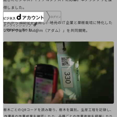
得しました。
ログイン
それから補助金を運用し、地元のIT企業と果樹栽培に特化した
オンラインショップ
ソフトウェア「Ad@m（アダム）」を共同開発。
ご契約中のお客さま
サービス別サポート情報
ご契約中サービスの一元管理
Web明細(ビリングステーション)
樹木ごとのQRコードを読み取り、樹木を識別。生産工程を記録し、
作業員の作業成果を確認したり、
品種ごとの作業進捗を把握したり