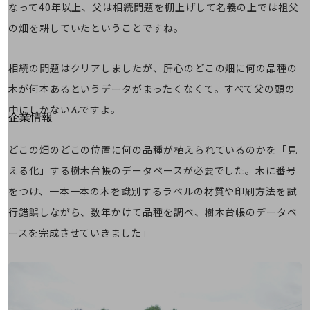
はじめての方へ
なって40年以上、父は相続問題を棚上げして名義の上では祖父
サービス・商品を探す
の畑を耕していたということですね。
新規会員登録/ログインはこちら
100回線以上のお問い合わせ・お見積りはこちら
相続の問題はクリアしましたが、肝心のどこの畑に何の品種の
木が何本あるというデータがまったくなくて。すべて父の頭の
中にしかないんですよ。
別ウィンドウで開きます
企業情報
企業情報TOP
会社案内
どこの畑のどこの位置に何の品種が植えられているのかを「見
会社案内TOP
える化」する樹木台帳のデータベースが必要でした。木に番号
組織
をつけ、一本一本の木を識別するラベルの材質や印刷方法を試
行錯誤しながら、数年かけて品種を調べ、樹木台帳のデータベ
沿革
ースを完成させていきました」
社長からのご挨拶
事業拠点
グループ会社