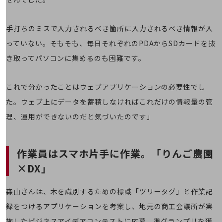
経営情報TOP
業績
手打ちのミスで入力されるべき箇所に入力されるべき情報が入
決算公告
っていない。そもそも、毎日それぞれのPDAからSDカードを抜
き取ってパソコンに集めるのも困難です。
電子公告
基礎的電気通信役務損益明細表
これで分かったことはウェブアプリケーションの必要性でし
採用情報
採用情報TOP
た。ウェブ上にデータを蓄積しなければこれだけの情報量の管
新卒採用
理、運用ができないのだと気づいたのです」
経験者採用
作業員はスマホ片手に作業。「りんご農園
障がい者採用
×DX」
人材育成制度
広告・協賛
広告
森山さんは、木を識別するための標識「ツリータグ」と作業記
録をつけるアプリケーションを考案し、地元の商工会議所が実
協賛
NTTドコモグループ
施したビジネスアイデアコンテストに応募。準グランプリを獲