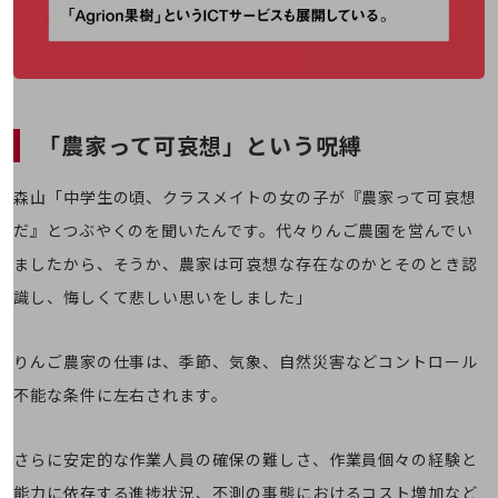
通信モジュール製品
衛星携帯電話
IOT完了済みメーカーブランド製品
料金
「農家って可哀想」という呪縛
料金TOP
ドコモBiz データ無制限 ドコモ MAX ドコモ mini ドコモBiz かけ放題
森山「中学生の頃、クラスメイトの女の子が『農家って可哀想
だ』とつぶやくのを聞いたんです。代々りんご農園を営んでい
ケータイプラン
ましたから、そうか、農家は可哀想な存在なのかとそのとき認
5Gデータプラス
識し、悔しくて悲しい思いをしました」
データプラス
IoT向け回線料金
りんご農家の仕事は、季節、気象、自然災害などコントロール
不能な条件に左右されます。
home5Gプラン
モバイルサービス
端末の一元管理
さらに安定的な作業人員の確保の難しさ、作業員個々の経験と
セキュリティ
能力に依存する進捗状況、不測の事態におけるコスト増加など