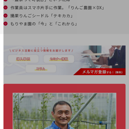
職場環境整備
作業員はスマホ片手に作業。「りんご農園×DX」
地域共創・地方創生
摘果りんごシードル「テキカカ」
セキュリティ対策
もりやま園の「今」と「これから」
遠隔監視
顧客体験（CX）改善
自動化・省電化
人材不足解消
業種・業態で探す
業種・業態で探すTOP
自治体
一次産業
医療・介護
観光