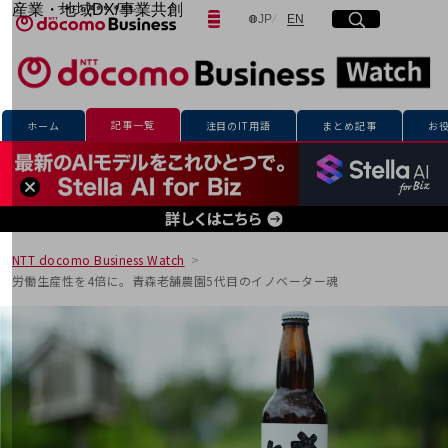
産業・地域DX/事業共創
日本語
English
JP
EN
サイト内検索
開く
メニュー
開く
OPEN HUB for Plural Futures
自律・分散・協調型社会の実現を目指し、
「社会可能性」を探究・実装する事業共創エコシステムです。
フリーワードを入力して探す
OPEN HUB for Plural Futuresとは
イベント/ウェビナー
記事一覧
ホーム
注目のIT用語
まとめ記事
お
記事コンテンツ
検索する
プレイヤー(カタリスト/パートナー企業)
事例
Smart World
フリーワードでNTTドコモビジネスの
取り組みを検索
産業・地域DXプラットフォーマーとして
企業と地域が持続成長する社会を目指します
NTT docomo Business Watch
Smart City
労働生産性を4倍に。青森老舗農園5代目のイノベーター魂
Smart Education
Smart Healthcare
Smart Industry
Smart Mobility
Smart Worksite
生成AI(Generative AI)
地域の取り組み
地域社会を支える皆さまと地域課題の解決や